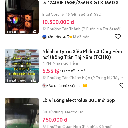
i5-12400F 16GB/256GB GTX 1660 S
Intel Core i5
16 GB
256 GB
SSD
10.500.000 đ
Phường Tân Thành
(
P. Buôn Ma Thuột
mới)
1 phút trước
3
4.5
13
đã bán
Trần Trần
Nhỉnh 6 tỷ xíu Siêu Phẩm 4 Tầng Hẻm x
hơi thông Trần Thị Năm (TCH10)
4 PN
Nhà ngõ, hẻm
6,55 tỷ
117 tr/m²
56 m²
Phường Tân Chánh Hiệp
(
P. Trung Mỹ Tây
mới
1 phút trước
11
BĐS Nhà Phố Quận 12
Lò vi sóng Electrolux 20L mới đẹp
Đã sử dụng
Electrolux
750.000 đ
Phường Quan Hoa
(
P. Nghĩa Đô
mới)