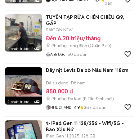
1 phút trước
3
bán
TÔ
TUYỂN TẠP RỬA CHÉN CHIỀU Q9,
GẤP
SAIGON NEW
Đến 6,20 triệu/tháng
Phường Long Bình (Quận 9 cũ)
2 phút trước
5
50
đã bán
Anh Đức
Dây nịt Levis Da bò Nâu Nam 118cm
Đã sử dụng
Đồ nam
850.000 đ
Phường Đa Kao
(
P. Tân Định
mới)
2 phút trước
6
4.9
387
đã bán
NHL 2HAND
✨ iPad Gen 11 128/256 - Wifi/5G -
Bao Xậu Nớ
iPad Gen 11 2025
128 GB