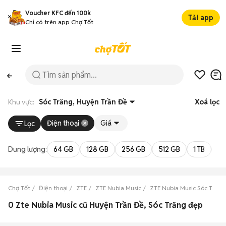
Voucher KFC đến 100k
Tải app
Chỉ có trên app Chợ Tốt
Khu vực:
Sóc Trăng, Huyện Trần Đề
Xoá lọc
Điện thoại
Giá
Lọc
Dung lượng:
64 GB
128 GB
256 GB
512 GB
1 TB
2 
Chợ Tốt
Điện thoại
ZTE
ZTE Nubia Music
ZTE Nubia Music Sóc Trăng
0 Zte Nubia Music cũ Huyện Trần Đề, Sóc Trăng đẹp