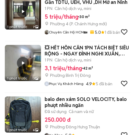
Gần TDTU, UEH, VHU ,DH Mở an Ninh
1 PN
Căn hộ dịch vụ, mini
5 triệu/tháng
30 m²
Phường 4
(
P. Chánh Hưng
mới)
1 phút trước
7
5.0
1
đã bán
Chuyên Căn Hộ HCM🏡
💥 HẾT HỒN CĂN 1PN TÁCH BIỆT SIÊU
RỘNG - NGAY ĐÌNH NGHI XUÂN,
PHAN ANH
1 PN
Căn hộ dịch vụ, mini
3,1 triệu/tháng
42 m²
Phường Bình Trị Đông
1 phút trước
3
4.9
5
đã bán
Phục Vụ Khách Hàng
balo đen xám SOLO VELOCITY, balo
phượt nhiều ngăn
Đã sử dụng
Cả nam và nữ
250.000 đ
Phường Đông Hưng Thuận
1 phút trước
6