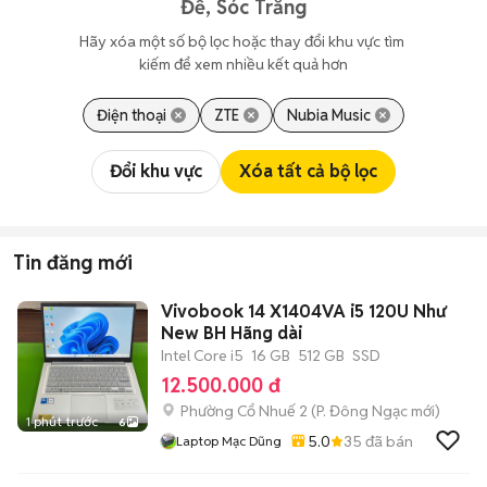
Đề, Sóc Trăng
Hãy xóa một số bộ lọc hoặc thay đổi khu vực tìm 
kiếm để xem nhiều kết quả hơn
Điện thoại
ZTE
Nubia Music
Đổi khu vực
Xóa tất cả bộ lọc
Tin đăng mới
Vivobook 14 X1404VA i5 120U Như
New BH Hãng dài
Intel Core i5
16 GB
512 GB
SSD
12.500.000 đ
Phường Cổ Nhuế 2
(
P. Đông Ngạc
mới)
1 phút trước
6
5.0
35
đã bán
Laptop Mạc Dũng