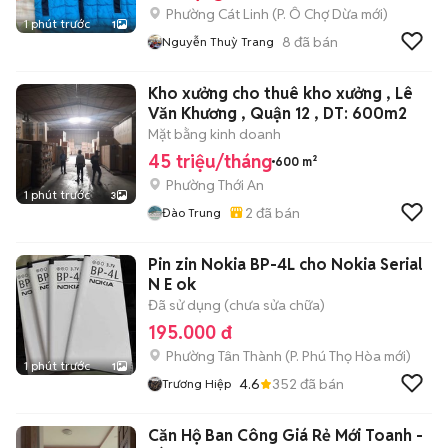
Phường Cát Linh
(
P. Ô Chợ Dừa
mới)
1 phút trước
1
8
đã bán
Nguyễn Thuỳ Trang
Kho xưởng cho thuê kho xưởng , Lê
Văn Khương , Quận 12 , DT: 600m2
Mặt bằng kinh doanh
45 triệu/tháng
600 m²
Phường Thới An
1 phút trước
3
2
đã bán
Đào Trung
Pin zin Nokia BP-4L cho Nokia Serial
N E ok
Đã sử dụng (chưa sửa chữa)
195.000 đ
Phường Tân Thành
(
P. Phú Thọ Hòa
mới)
1 phút trước
1
4.6
352
đã bán
Trương Hiệp
Căn Hộ Ban Công Giá Rẻ Mới Toanh -