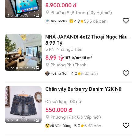
8.900.000 đ
Phường 9
(
P. Thông Tây Hội
mới)
2 phút trước
4
4.9
595
đã bán
Duy Techs
NHÀ JAPANDI 4x12 Thoại Ngọc Hầu -
8.99 Tỷ
5 PN
Nhà ngõ, hẻm
8,99 tỷ
187 tr/m²
48 m²
Phường Phú Thạnh
2 phút trước
12
4.0
8
đã bán
Hoàng Sơn
Chân váy Burberry Denim Y2K Nữ
Đã sử dụng
Đồ nữ
550.000 đ
Phường 17
(
P. Gò Vấp
mới)
2 phút trước
4
V
5.0
5
đã bán
Vũ Văn Dũng