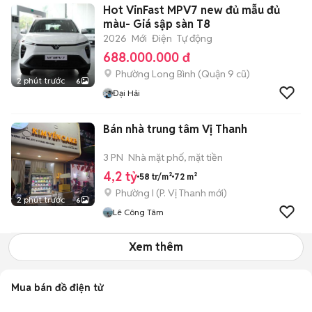
Hot VinFast MPV7 new đủ mẫu đủ
màu- Giá sập sàn T8
2026
Mới
Điện
Tự động
688.000.000 đ
Phường Long Bình (Quận 9 cũ)
2 phút trước
6
Đại Hải
Bán nhà trung tâm Vị Thanh
3 PN
Nhà mặt phố, mặt tiền
4,2 tỷ
58 tr/m²
72 m²
Phường I
(
P. Vị Thanh
mới)
2 phút trước
6
Lê Công Tâm
Xem thêm
Mua bán đồ điện tử