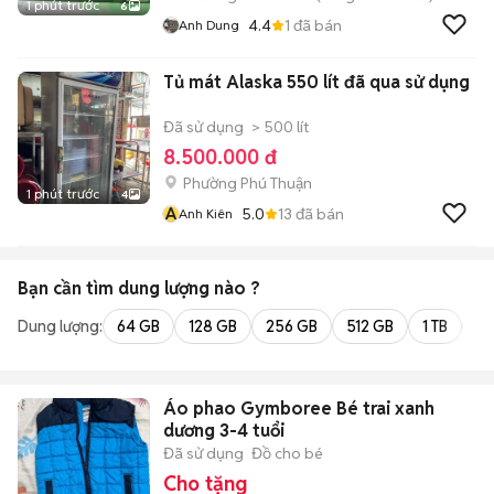
1 phút trước
6
4.4
1
đã bán
Anh Dung
Tủ mát Alaska 550 lít đã qua sử dụng
Đã sử dụng
> 500 lít
8.500.000 đ
Phường Phú Thuận
1 phút trước
4
A
5.0
13
đã bán
Anh Kiên
Bạn cần tìm
dung lượng
nào ?
Dung lượng:
64 GB
128 GB
256 GB
512 GB
1 TB
2 
Áo phao Gymboree Bé trai xanh
dương 3-4 tuổi
Đã sử dụng
Đồ cho bé
Cho tặng