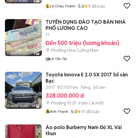
1 phút trước
6
L
5.0
9
đã bán
Lê Châu Thành
TUYỂN DỤNG ĐÀO TẠO BÁN NHÀ
PHỐ LƯƠNG CAO
T1
Đến 500 triệu (lương khoán)
Phường Hòa Cường Nam
1 phút trước
2
Lê Tấn Tài
Toyota Innova E 2.0 SX 2017 Số sàn
Bạc
2017
92.000 km
Xăng
Số sàn
328.000.000 đ
Phường 10
(
P. Vườn Lài
mới)
2 phút trước
17
A
5.0
15
đã bán
Anh Thanh
Áo polo Burberry Nam Đỏ XL Vải
thun