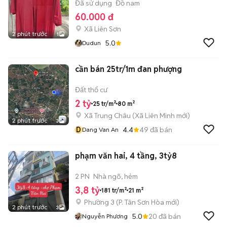
Đã sử dụng
Đồ nam
60.000 đ
Xã Liên Sơn
2 phút trước
1
5.0
Dudun
cần bán 25tr/1m đan phượng
Đất thổ cư
2 tỷ
25 tr/m²
80 m²
Xã Trung Châu
(
Xã Liên Minh
mới)
2 phút trước
3
D
4.4
49
đã bán
Dang Van An
phạm văn hai, 4 tầng, 3tỷ8
2 PN
Nhà ngõ, hẻm
3,8 tỷ
181 tr/m²
21 m²
Phường 3
(
P. Tân Sơn Hòa
mới)
2 phút trước
3
5.0
20
đã bán
Nguyễn Phương