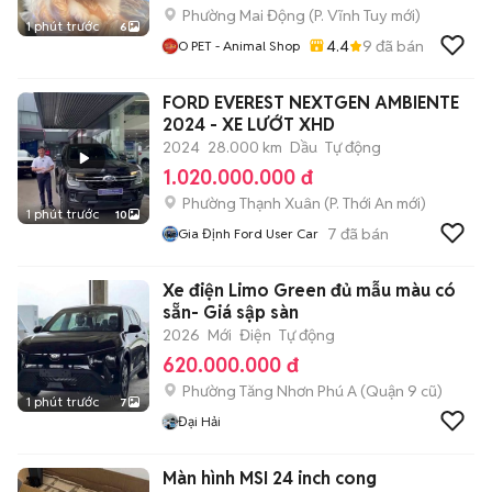
Phường Mai Động
(
P. Vĩnh Tuy
mới)
1 phút trước
6
4.4
9
đã bán
O PET - Animal Shop
FORD EVEREST NEXTGEN AMBIENTE
2024 - XE LƯỚT XHD
2024
28.000 km
Dầu
Tự động
1.020.000.000 đ
Phường Thạnh Xuân
(
P. Thới An
mới)
1 phút trước
10
7
đã bán
Gia Định Ford User Car
Xe điện Limo Green đủ mẫu màu có
sẵn- Giá sập sàn
2026
Mới
Điện
Tự động
620.000.000 đ
Phường Tăng Nhơn Phú A (Quận 9 cũ)
1 phút trước
7
Đại Hải
Màn hình MSI 24 inch cong