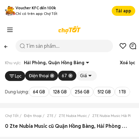
Voucher KFC đến 100k
Tải app
Chỉ có trên app Chợ Tốt
Khu vực:
Hải Phòng, Quận Hồng Bàng
Xoá lọc
Điện thoại
67
Giá
Lọc
Dung lượng:
64 GB
128 GB
256 GB
512 GB
1 TB
2 
Chợ Tốt
Điện thoại
ZTE
ZTE Nubia Music
ZTE Nubia Music Hải Phòng
0 Zte Nubia Music cũ Quận Hồng Bàng, Hải Phòng đẹp