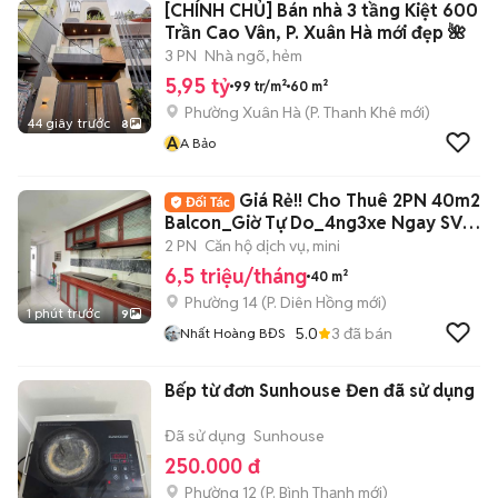
[CHÍNH CHỦ] Bán nhà 3 tầng Kiệt 600
Trần Cao Vân, P. Xuân Hà mới đẹp 🌺
3 PN
Nhà ngõ, hẻm
5,95 tỷ
99 tr/m²
60 m²
Phường Xuân Hà
(
P. Thanh Khê
mới)
44 giây trước
8
A
A Bảo
Giá Rẻ!! Cho Thuê 2PN 40m2
Balcon_Giờ Tự Do_4ng3xe Ngay SVĐ
Phú Thọ
2 PN
Căn hộ dịch vụ, mini
6,5 triệu/tháng
40 m²
Phường 14
(
P. Diên Hồng
mới)
1 phút trước
9
5.0
3
đã bán
Nhất Hoàng BĐS
Bếp từ đơn Sunhouse Đen đã sử dụng
Đã sử dụng
Sunhouse
250.000 đ
Phường 12
(
P. Bình Thạnh
mới)