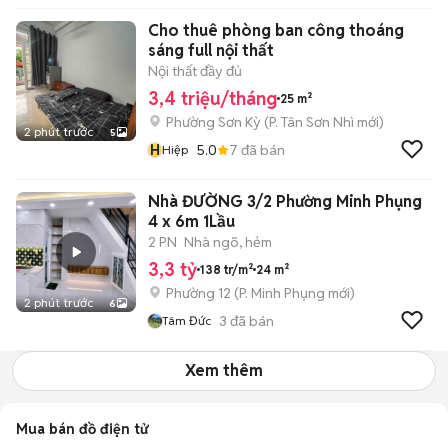
Cho thuê phòng ban công thoáng
sáng full nội thất
Nội thất đầy đủ
3,4 triệu/tháng
25 m²
Phường Sơn Kỳ
(
P. Tân Sơn Nhì
mới)
2 phút trước
5
H
5.0
7
đã bán
Hiệp
Nhà ĐƯỜNG 3/2 Phường Minh Phụng
4 x 6m 1Lầu
2 PN
Nhà ngõ, hẻm
3,3 tỷ
138 tr/m²
24 m²
Phường 12
(
P. Minh Phụng
mới)
2 phút trước
6
3
đã bán
Tâm Đức
Xem thêm
Mua bán đồ điện tử