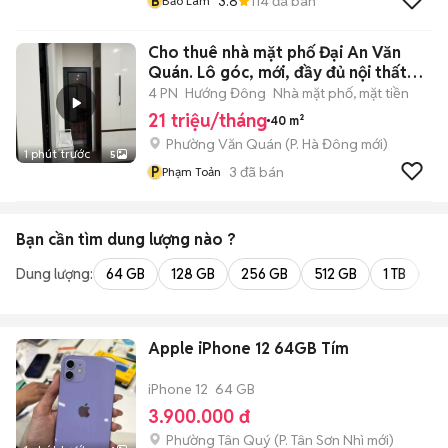
B
3.8
114
đã bán
Bảo Lâm
Cho thuê nhà mặt phố Đại An Văn
Quán. Lô góc, mới, đầy đủ nội thất
cao
4 PN
Hướng Đông
Nhà mặt phố, mặt tiền
21 triệu/tháng
40 m²
Phường Văn Quán
(
P. Hà Đông
mới)
1 phút trước
5
P
3
đã bán
Phạm Toản
Bạn cần tìm
dung lượng
nào ?
Dung lượng:
64 GB
128 GB
256 GB
512 GB
1 TB
2 
Apple iPhone 12 64GB Tím
iPhone 12
64 GB
3.900.000 đ
Phường Tân Quý
(
P. Tân Sơn Nhì
mới)