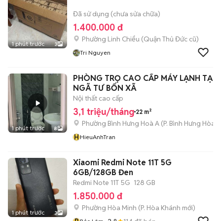
Đã sử dụng (chưa sửa chữa)
1.400.000 đ
Phường Linh Chiểu (Quận Thủ Đức cũ)
1 phút trước
3
Tri Nguyen
PHÒNG TRỌ CAO CẤP MÁY LẠNH TẠI
NGÃ TƯ BỐN XÃ
Nội thất cao cấp
3,1 triệu/tháng
22 m²
Phường Bình Hưng Hoà A
(
P. Bình Hưng Hòa
m
1 phút trước
8
H
HieuAnhTran
Xiaomi Redmi Note 11T 5G
6GB/128GB Đen
Redmi Note 11T 5G
128 GB
1.850.000 đ
Phường Hòa Minh
(
P. Hòa Khánh
mới)
1 phút trước
3