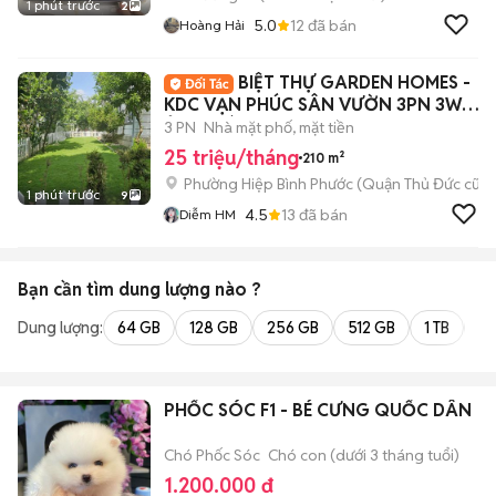
1 phút trước
2
5.0
12
đã bán
Hoàng Hải
BIỆT THỰ GARDEN HOMES -
KDC VẠN PHÚC SÂN VƯỜN 3PN 3WC
Ở GIA ĐÌNH+ VP
3 PN
Nhà mặt phố, mặt tiền
25 triệu/tháng
210 m²
Phường Hiệp Bình Phước (Quận Thủ Đức cũ)
1 phút trước
9
4.5
13
đã bán
Diễm HM
Bạn cần tìm
dung lượng
nào ?
Dung lượng:
64 GB
128 GB
256 GB
512 GB
1 TB
2 
PHỐC SÓC F1 - BÉ CƯNG QUỐC DÂN
Chó Phốc Sóc
Chó con (dưới 3 tháng tuổi)
1.200.000 đ