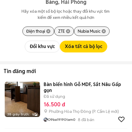
Bàng, Hải Phòng
Hãy xóa một số bộ lọc hoặc thay đổi khu vực tìm 
kiếm để xem nhiều kết quả hơn
Điện thoại
ZTE
Nubia Music
Đổi khu vực
Xóa tất cả bộ lọc
Tin đăng mới
Bàn biến hình Gỗ MDF, Sắt Nâu Gấp
gọn
Đã sử dụng
16.500 đ
Phường Hòa Thọ Đông
(
P. Cẩm Lệ
mới)
38 giây trước
5
8
đã bán
O9ba19190tam0