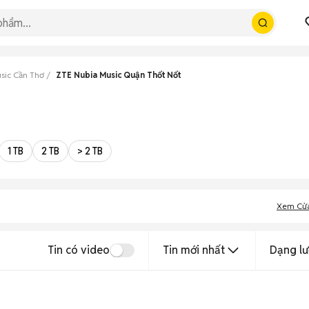
sic Cần Thơ
ZTE Nubia Music Quận Thốt Nốt
1 TB
2 TB
> 2 TB
Xem Cử
Tin có video
Tin mới nhất
Dạng lư