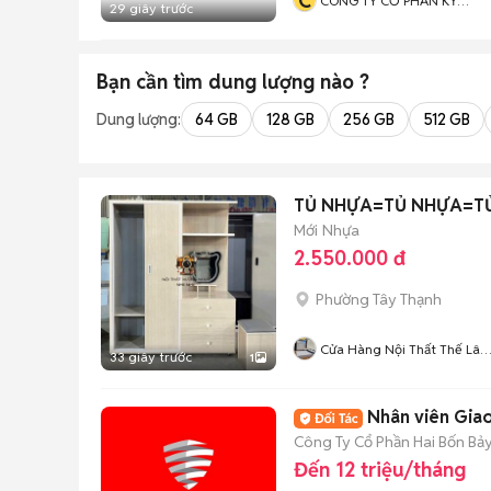
C
CÔNG TY CỔ PHẦN KỸ
29 giây trước
THUẬT VIỆT SƠN
Bạn cần tìm
dung lượng
nào ?
Dung lượng:
64 GB
128 GB
256 GB
512 GB
TỦ NHỰA=TỦ NHỰA=T
Mới
Nhựa
2.550.000 đ
Phường Tây Thạnh
Cửa Hàng Nội Thất Thế Lâ
33 giây trước
1
98
Nhân viên Giao
Công Ty Cổ Phần Hai Bốn Bả
Đến 12 triệu/tháng