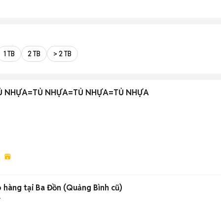
1 TB
2 TB
> 2 TB
Ủ NHỰA=TỦ NHỰA=TỦ NHỰA=TỦ NHỰA
m
 hàng tại Ba Đồn (Quảng Bình cũ)
y