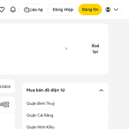
Đăng nhập
Đăng tin
Liên hệ
Xoá
lọc
a hàng
Mua bán đồ điện tử
Quận Bình Thuỷ
ới
Quận Cái Răng
Quận Ninh Kiều