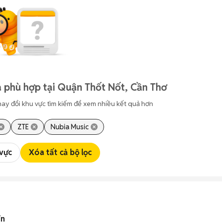
 phù hợp tại Quận Thốt Nốt, Cần Thơ
hay đổi khu vực tìm kiếm để xem nhiều kết quả hơn
ZTE
Nubia Music
 vực
Xóa tất cả bộ lọc
in