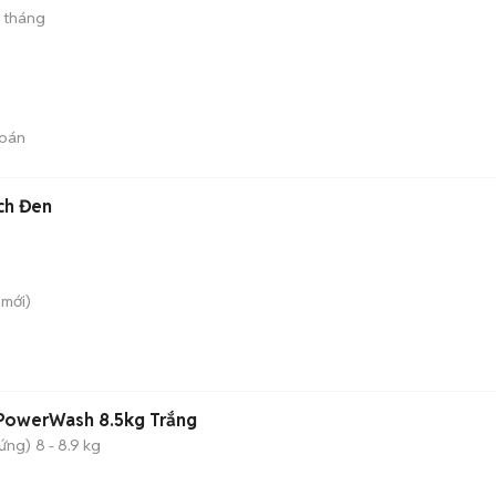
 tháng
bán
nch Đen
mới)
PowerWash 8.5kg Trắng
đứng)
8 - 8.9 kg