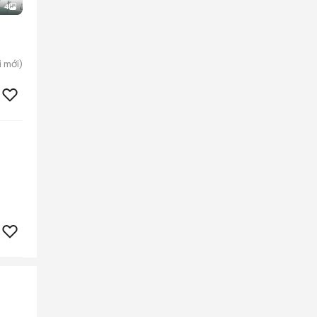
4
i
mới)