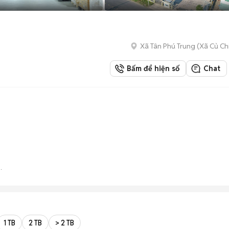
Xã Tân Phú Trung
(
Xã Củ Ch
Bấm để hiện số
Chat
G
1 TB
2 TB
> 2 TB