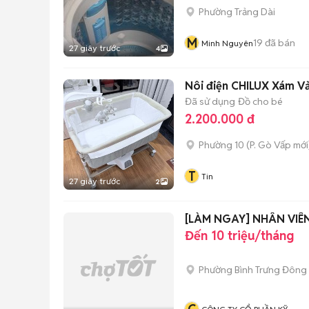
Phường Trảng Dài
M
19
đã bán
Minh Nguyên
27 giây trước
4
Nôi điện CHILUX Xám Vải
Đã sử dụng
Đồ cho bé
2.200.000 đ
Phường 10
(
P. Gò Vấp
mới
T
Tin
27 giây trước
2
[LÀM NGAY] NHÂN VIÊ
Đến 10 triệu/tháng
Phường Bình Trưng Đông 