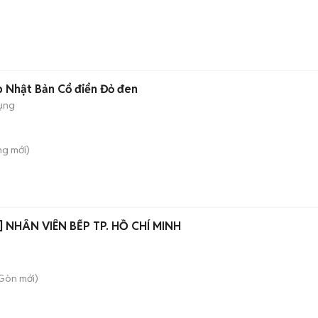
 Nhật Bản Cổ điển Đỏ đen
ụng
ung
mới)
 NHÂN VIÊN BẾP TP. HỒ CHÍ MINH
 Gòn
mới)