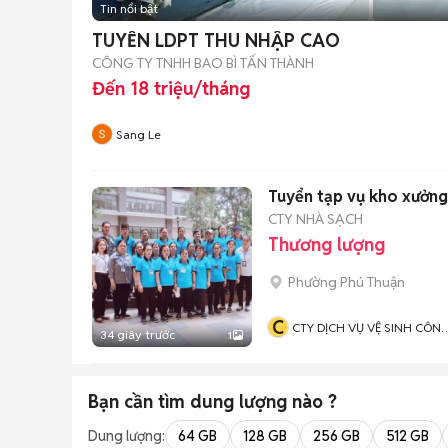
Tin nổi bật
TUYỂN LDPT THU NHẬP CAO
CÔNG TY TNHH BAO BÌ TẤN THÀNH
Đến 18 triệu/tháng
Sang Le
Tuyển tạp vụ kho xưởng
CTY NHÀ SẠCH
Thương lượng
Phường Phú Thuận
C
CTY DỊCH VỤ VỆ SINH CÔN
34 giây trước
1
NGHIỆP NHÀ SẠCH
Bạn cần tìm
dung lượng
nào ?
Dung lượng:
64 GB
128 GB
256 GB
512 GB