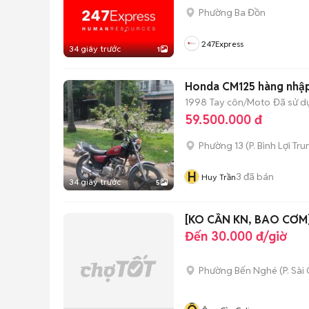
Phường Ba Đồn
247Express
34 giây trước
1
Honda CM125 hàng nhập
1998
Tay côn/Moto
Đã sử d
59.500.000 đ
Phường 13
(
P. Bình Lợi Tr
H
3
đã bán
Huy Trần
34 giây trước
5
[KO CẦN KN, BAO CƠM]
Đến 30.000 đ/giờ
Phường Bến Nghé
(
P. Sài