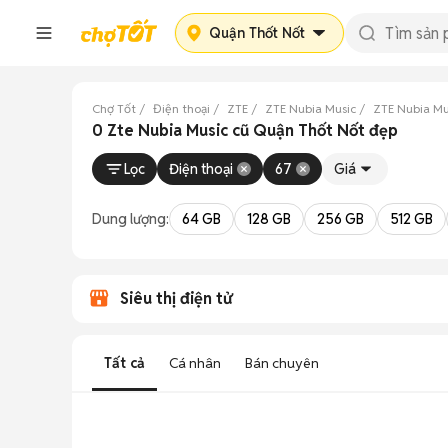
Quận Thốt Nốt
Chợ Tốt
Điện thoại
ZTE
ZTE Nubia Music
ZTE Nubia Mu
0 Zte Nubia Music cũ Quận Thốt Nốt đẹp
Lọc
Điện thoại
67
Giá
Dung lượng:
64 GB
128 GB
256 GB
512 GB
Siêu thị điện tử
Tất cả
Cá nhân
Bán chuyên