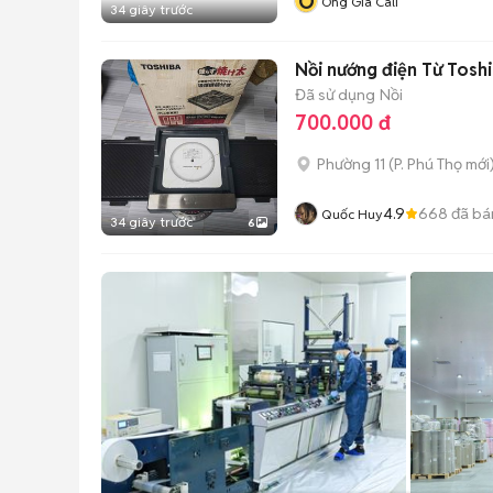
Ô
Ông Gìa Cali
34 giây trước
Nồi nướng điện Từ Toshi
Đã sử dụng
Nồi
700.000 đ
Phường 11
(
P. Phú Thọ
mới
4.9
668
đã bá
Quốc Huy
34 giây trước
6