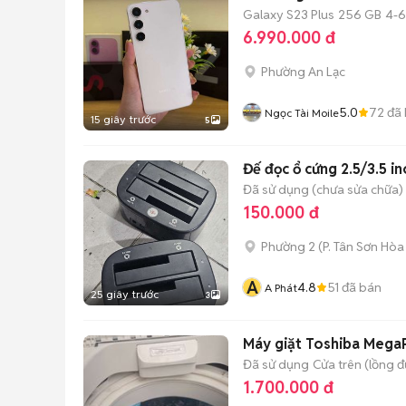
Galaxy S23 Plus
256 GB
4-6
6.990.000 đ
Phường An Lạc
5.0
72
đã 
Ngọc Tài Moile
15 giây trước
5
Đế đọc ổ cứng 2.5/3.5 i
Đã sử dụng (chưa sửa chữa)
150.000 đ
Phường 2
(
P. Tân Sơn Hòa
A
4.8
51
đã bán
A Phát
25 giây trước
3
Máy giặt Toshiba Mega
Đã sử dụng
Cửa trên (lồng 
1.700.000 đ