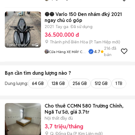
🟡🟡 Vario 150 Đen nhám đký 2021
ngay chủ có góp
2021
Tay ga
Đã sử dụng
36.500.000 đ
Thành phố Biên Hòa
(
P. Tam Hiệp
mới)
1 phút trước
10
216
đã
4.7
Cửa Hàng XE MÁY CŨ
bán
THÀNH MỸ
Bạn cần tìm
dung lượng
nào ?
Dung lượng:
64 GB
128 GB
256 GB
512 GB
1 TB
2 
Cho thuê CCMN 580 Trường Chinh,
Ngã Tư Sở, giá 3.7tr
Nội thất đầy đủ
3,7 triệu/tháng
Q. Đống Đa
(
P. Kim Liên
mới)