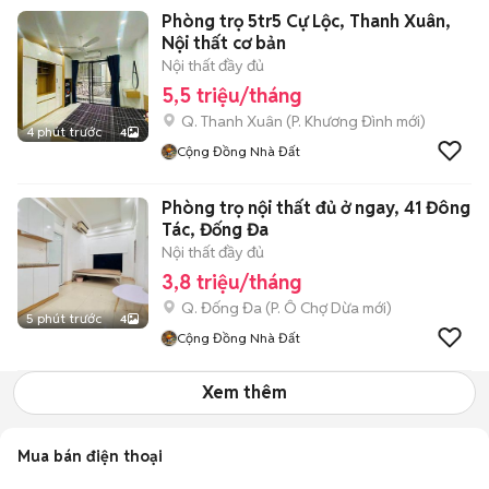
Phòng trọ 5tr5 Cự Lộc, Thanh Xuân,
Nội thất cơ bản
Nội thất đầy đủ
5,5 triệu/tháng
Q. Thanh Xuân
(
P. Khương Đình
mới)
4 phút trước
4
Cộng Đồng Nhà Đất
Phòng trọ nội thất đủ ở ngay, 41 Đông
Tác, Đống Đa
Nội thất đầy đủ
3,8 triệu/tháng
Q. Đống Đa
(
P. Ô Chợ Dừa
mới)
5 phút trước
4
Cộng Đồng Nhà Đất
Xem thêm
Mua bán điện thoại