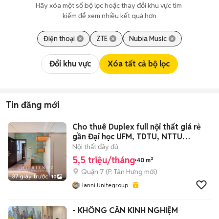
Hãy xóa một số bộ lọc hoặc thay đổi khu vực tìm 
kiếm để xem nhiều kết quả hơn
Điện thoại
ZTE
Nubia Music
Đổi khu vực
Xóa tất cả bộ lọc
Tin đăng mới
Cho thuê Duplex full nội thất giá rẻ
gần Đại học UFM, TDTU, NTTU…
Nội thất đầy đủ
5,5 triệu/tháng
40 m²
Quận 7
(
P. Tân Hưng
mới)
37 giây trước
10
Hanni Unitegroup
- KHÔNG CẦN KINH NGHIỆM