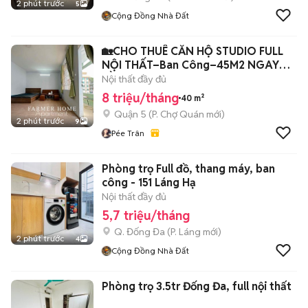
2 phút trước
5
Cộng Đồng Nhà Đất
🏡CHO THUÊ CĂN HỘ STUDIO FULL
NỘI THẤT–Ban Công–45M2 NGAY
CẦU CHỮ Y Q.5
Nội thất đầy đủ
8 triệu/tháng
40 m²
Quận 5
(
P. Chợ Quán
mới)
2 phút trước
9
Pée Trân
Phòng trọ Full đồ, thang máy, ban
công - 151 Láng Hạ
Nội thất đầy đủ
5,7 triệu/tháng
Q. Đống Đa
(
P. Láng
mới)
2 phút trước
4
Cộng Đồng Nhà Đất
Phòng trọ 3.5tr Đống Đa, full nội thất