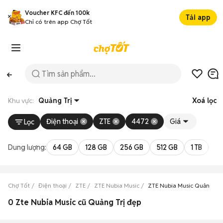
Voucher KFC đến 100k
Tải app
Chỉ có trên app Chợ Tốt
Khu vực:
Quảng Trị
Xoá lọc
Điện thoại
ZTE
4472
Giá
Lọc
Dung lượng:
64 GB
128 GB
256 GB
512 GB
1 TB
2 
Chợ Tốt
Điện thoại
ZTE
ZTE Nubia Music
ZTE Nubia Music Quảng Trị
0 Zte Nubia Music cũ Quảng Trị đẹp