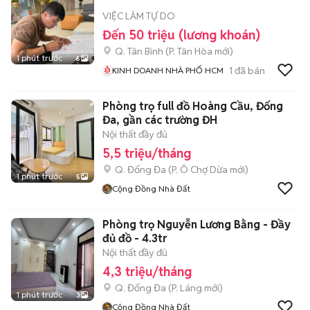
VIỆC LÀM TỰ DO
Đến 50 triệu (lương khoán)
Q. Tân Bình
(
P. Tân Hòa
mới)
1 phút trước
6
1
đã bán
KINH DOANH NHÀ PHỐ HCM
Phòng trọ full đồ Hoàng Cầu, Đống
Đa, gần các trường ĐH
Nội thất đầy đủ
5,5 triệu/tháng
Q. Đống Đa
(
P. Ô Chợ Dừa
mới)
1 phút trước
5
Cộng Đồng Nhà Đất
Phòng trọ Nguyễn Lương Bằng - Đầy
đủ đồ - 4.3tr
Nội thất đầy đủ
4,3 triệu/tháng
Q. Đống Đa
(
P. Láng
mới)
1 phút trước
3
Cộng Đồng Nhà Đất