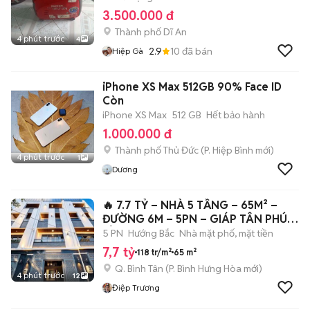
3.500.000 đ
Thành phố Dĩ An
4 phút trước
4
2.9
10
đã bán
Hiệp Gà
iPhone XS Max 512GB 90% Face ID
Còn
iPhone XS Max
512 GB
Hết bảo hành
1.000.000 đ
Thành phố Thủ Đức
(
P. Hiệp Bình
mới)
4 phút trước
1
Dương
🔥 7.7 TỶ – NHÀ 5 TẦNG – 65M² –
ĐƯỜNG 6M – 5PN – GIÁP TÂN PHÚ |
LÊ VĂN
5 PN
Hướng Bắc
Nhà mặt phố, mặt tiền
7,7 tỷ
118 tr/m²
65 m²
Q. Bình Tân
(
P. Bình Hưng Hòa
mới)
4 phút trước
12
Điệp Trương