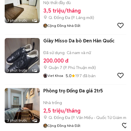
Nội thất đầy đủ
3,5 triệu/tháng
Q. Đống Đa
(
P. Láng
mới)
3 phút trước
5
Cộng Đồng Nhà Đất
Giày Misso Da bò Đen Hàn Quốc
Đã sử dụng
Cả nam và nữ
200.000 đ
Quận 7
(
P. Phú Thuận
mới)
3 phút trước
5
5.0
197
đã bán
Viet Khoa
Phòng trọ Đống Đa giá 2tr5
Nhà trống
2,5 triệu/tháng
Q. Đống Đa
(
P. Văn Miếu - Quốc Tử Giám
mới)
3 phút trước
4
Cộng Đồng Nhà Đất