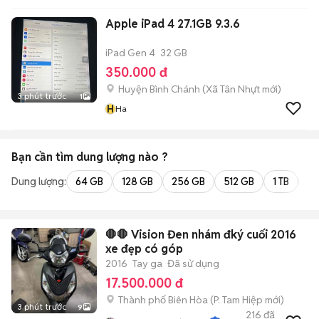
Apple iPad 4 27.1GB 9.3.6
iPad Gen 4
32 GB
350.000 đ
Huyện Bình Chánh
(
Xã Tân Nhựt
mới)
3 phút trước
1
H
Ha
Bạn cần tìm
dung lượng
nào ?
Dung lượng:
64 GB
128 GB
256 GB
512 GB
1 TB
2 
🛑🛑 Vision Đen nhám đký cuối 2016
xe đẹp có góp
2016
Tay ga
Đã sử dụng
17.500.000 đ
Thành phố Biên Hòa
(
P. Tam Hiệp
mới)
3 phút trước
9
216
đã