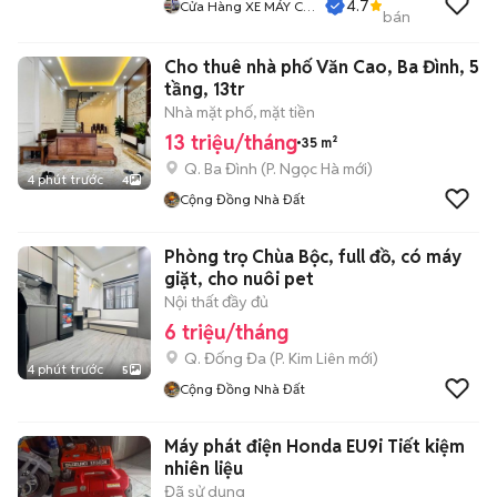
4.7
Cửa Hàng XE MÁY CŨ
bán
THÀNH MỸ
Cho thuê nhà phố Văn Cao, Ba Đình, 5
tầng, 13tr
Nhà mặt phố, mặt tiền
13 triệu/tháng
35 m²
Q. Ba Đình
(
P. Ngọc Hà
mới)
4 phút trước
4
Cộng Đồng Nhà Đất
Phòng trọ Chùa Bộc, full đồ, có máy
giặt, cho nuôi pet
Nội thất đầy đủ
6 triệu/tháng
Q. Đống Đa
(
P. Kim Liên
mới)
4 phút trước
5
Cộng Đồng Nhà Đất
Máy phát điện Honda EU9i Tiết kiệm
nhiên liệu
Đã sử dụng