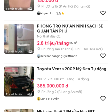
150.000 đ
Phường 16
(
P. An Hội Đông
mới)
1 phút trước
2
3.5
Xuyen Ho
PHÒNG TRỌ NỮ AN NINH SẠCH SẼ
QUẬN TÂN PHÚ
Nội thất đầy đủ
2,8 triệu/tháng
16 m²
Phường Tân Thành
(
P. Phú Thọ Hòa
mới)
1 phút trước
5
Teresahoangnguyetthanh
Toyota Venza 2009 Mỹ Đen Tự động
2009
79.000 km
Xăng
Tự động
385.000.000 đ
Phường 2
(
P. Long An
mới)
1 phút trước
8
L
Long Nguyễn
Nhà cho thuê 2PN gần khu FPT