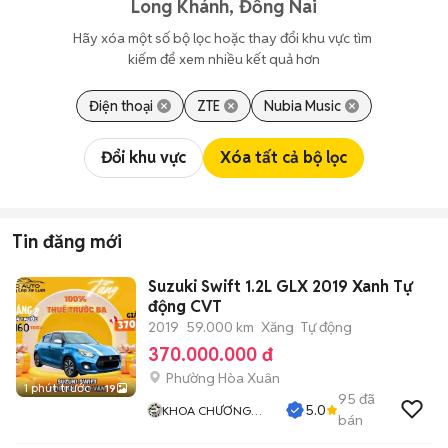
Long Khánh, Đồng Nai
Hãy xóa một số bộ lọc hoặc thay đổi khu vực tìm 
kiếm để xem nhiều kết quả hơn
Điện thoại
ZTE
Nubia Music
Đổi khu vực
Xóa tất cả bộ lọc
Tin đăng mới
Suzuki Swift 1.2L GLX 2019 Xanh Tự
động CVT
2019
59.000 km
Xăng
Tự động
370.000.000 đ
Phường Hòa Xuân
1 phút trước
19
95
đã
5.0
KHOA CHƯƠNG
bán
AUTO