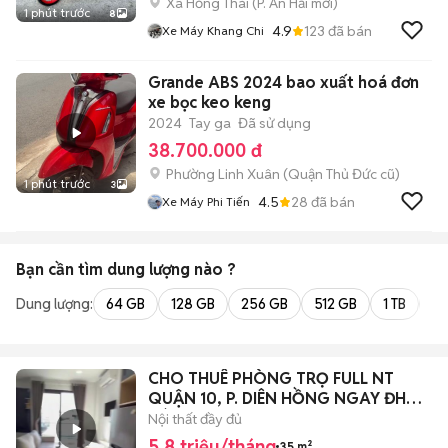
Xã Hồng Thái
(
P. An Hải
mới)
1 phút trước
8
4.9
123
đã bán
Xe Máy Khang Chi
Grande ABS 2024 bao xuất hoá đơn
xe bọc keo keng
2024
Tay ga
Đã sử dụng
38.700.000 đ
Phường Linh Xuân (Quận Thủ Đức cũ)
1 phút trước
3
4.5
28
đã bán
Xe Máy Phi Tiến
Bạn cần tìm
dung lượng
nào ?
Dung lượng:
64 GB
128 GB
256 GB
512 GB
1 TB
2 
CHO THUÊ PHÒNG TRỌ FULL NT
QUẬN 10, P. DIÊN HỒNG NGAY ĐH
BÁCH KHOA
Nội thất đầy đủ
5,8 triệu/tháng
35 m²