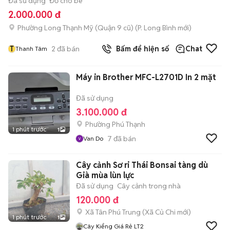
Đã sử dụng
Đồ cho bé
2.000.000 đ
Phường Long Thạnh Mỹ (Quận 9 cũ)
(
P. Long Bình
mới)
T
2
đã bán
Bấm để hiện số
Chat
Thanh Tâm
Máy in Brother MFC-L2701D In 2 mặt
Đã sử dụng
3.100.000 đ
Phường Phú Thạnh
1 phút trước
1
7
đã bán
Van Do
Cây cảnh Sơ ri Thái Bonsai tàng dù
Già mùa lùn lực
Đã sử dụng
Cây cảnh trong nhà
120.000 đ
Xã Tân Phú Trung
(
Xã Củ Chi
mới)
1 phút trước
1
Cây Kiểng Giá Rẻ LT2