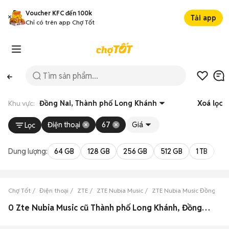
Voucher KFC đến 100k
Tải app
Chỉ có trên app Chợ Tốt
Khu vực:
Đồng Nai, Thành phố Long Khánh
Xoá lọc
Điện thoại
67
Giá
Lọc
Dung lượng:
64 GB
128 GB
256 GB
512 GB
1 TB
2 
Chợ Tốt
Điện thoại
ZTE
ZTE Nubia Music
ZTE Nubia Music Đồng Nai
0 Zte Nubia Music cũ Thành phố Long Khánh, Đồng Nai đẹp