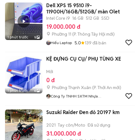
Dell XPS 15 9510 i9-
11900H/16GB/512GB/ màn Olet
Intel Core i9
16 GB
512 GB
SSD
19.000.000 đ
Phường 11
(
P. Thông Tây Hội
mới)
1 phút trước
5
5.0
139
đã bán
Hiếu Laptop
KỆ ĐỰNG CỤ CỤ/ PHỤ TÙNG XE
Mới
0 đ
Phường Thạnh Xuân
(
P. Thới An
mới)
1 phút trước
6
Công Ty TNHH SXTM Nhựa
Tốt
Suzuki Raider Đen đỏ 20197 km
2021
Tay côn/Moto
Đã sử dụng
31.000.000 đ