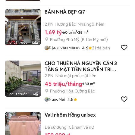
BÁN NHÀ ĐẸP Q7
2 PN
Hướng Bắc
Nhà ngõ, hẻm
1,69 tỷ
60 tr/m²
28 m²
Phường Phú Mỹ
(
P. Tân Mỹ
mới)
1 phút trước
12
4.6
21
đã bán
ĐẶNG VĂN MĂNG
CHO THUÊ NHÀ NGUYÊN CĂN 3
TẦNG MẶT TIỀN NGUYỄN TRI
PHƯƠNG
2 PN
Nhà mặt phố, mặt tiền
45 triệu/tháng
133 m²
Phường Hòa Cường Bắc
1 phút trước
6
4.5
Ngọc Mai
Vali nhôm Hồng unisex
Đã sử dụng
Cả nam và nữ