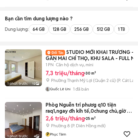
Bạn cần tìm
dung lượng
nào ?
Dung lượng:
64 GB
128 GB
256 GB
512 GB
1 TB
2 
STUDIO MỚI KHAI TRƯƠNG -
GẦN MAI CHÍ THỌ, KHU SALA - FULL NỘ
THẤT MỚI
1 PN
Căn hộ dịch vụ, mini
7,3 triệu/tháng
30 m²
Phường Thạnh Mỹ Lợi (Quận 2 cũ)
(
P. Cát Lái
m
1 phút trước
12
1
đã bán
Quốc Lê Uni
Phòg Nguễn tri phươg q10 tiện
raq1,ngay đh kih tế,0chung chủ,giờ tự
do
2,6 triệu/tháng
25 m²
Phường 8
(
P. Diên Hồng
mới)
P
Phục Tâm
1 phút trước
4