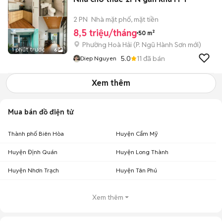
2 PN
Nhà mặt phố, mặt tiền
8,5 triệu/tháng
50 m²
Phường Hoà Hải
(
P. Ngũ Hành Sơn
mới)
1 phút trước
6
5.0
11
đã bán
Diep Nguyen
Xem thêm
Mua bán đồ điện tử
Thành phố Biên Hòa
Huyện Cẩm Mỹ
Huyện Định Quán
Huyện Long Thành
Huyện Nhơn Trạch
Huyện Tân Phú
Xem thêm