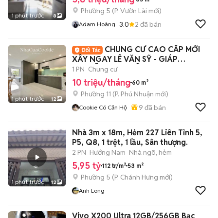
Phường 5
(
P. Vườn Lài
mới)
1 phút trước
8
3.0
2
đã bán
Adam Hoàng
CHUNG CƯ CAO CẤP MỚI
XÂY NGAY LÊ VĂN SỸ - GIÁP
NGUYỄN VĂN TRỖI, QUẬN 3
1 PN
Chung cư
10 triệu/tháng
60 m²
Phường 11
(
P. Phú Nhuận
mới)
1 phút trước
12
9
đã bán
Cookie Có Căn Hộ
Nhà 3m x 18m, Hẻm 227 Liên Tỉnh 5,
P5, Q8, 1 trệt, 1 lầu, Sân thượng.
2 PN
Hướng Nam
Nhà ngõ, hẻm
5,95 tỷ
112 tr/m²
53 m²
Phường 5
(
P. Chánh Hưng
mới)
1 phút trước
12
Anh Long
Vivo X200 Ultra 12GB/256GB Bạc