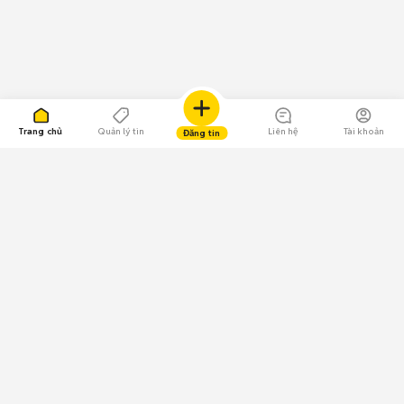
Trang chủ
Quản lý tin
Liên hệ
Tài khoản
Đăng tin
109.000 Bình chọn
Tải ứng dụng Chợ Tốt
Về Chợ Tốt
Quy chế sàn
Chính sách bảo mật
Giải quyết tranh chấp
CÔNG TY TNHH CHỢ TỐT - Người đại diện theo pháp luật: