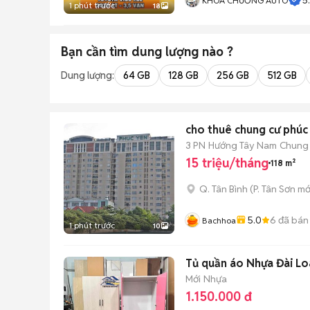
KHOA CHƯƠNG AUTO
1 phút trước
18
Bạn cần tìm
dung lượng
nào ?
Dung lượng:
64 GB
128 GB
256 GB
512 GB
cho thuê chung cư phúc 
3 PN
Hướng Tây Nam
Chung
15 triệu/tháng
118 m²
Q. Tân Bình
(
P. Tân Sơn
mớ
5.0
6
đã bán
Bachhoa
1 phút trước
10
Tủ quần áo Nhựa Đài Lo
Mới
Nhựa
1.150.000 đ