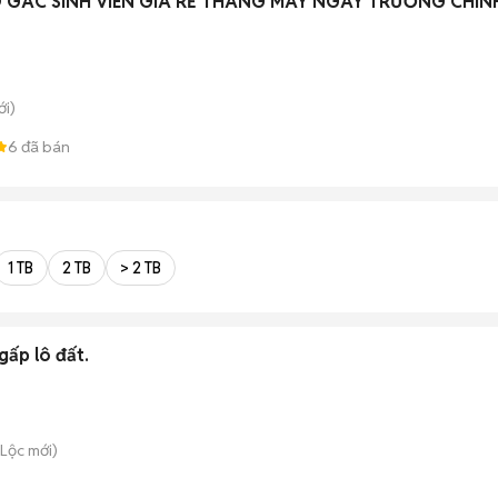
GÁC SINH VIÊN GIÁ RẺ THANG MÁY NGAY TRƯỜNG CHIN
i)
6
đã bán
1 TB
2 TB
> 2 TB
gấp lô đất.
 Lộc
mới)