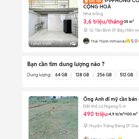
✨✨PHÒNG CÓ 
CỘNG HOÀ
Nhà trống
3,6 triệu/tháng
25 m²
Q. Tân Bình
(
P. Bảy Hiền
mớ
5.0
Thái Thịnh Hifriendz
1 phút trước
9
Bạn cần tìm
dung lượng
nào ?
Dung lượng:
64 GB
128 GB
256 GB
512 GB
Ông Anh đi mỹ cần bán 
Đất thổ cư
Ngang 5 m
490 triệu
4,9 tr/m²
100 m²
Huyện Trảng Bàng
(
P. Gia