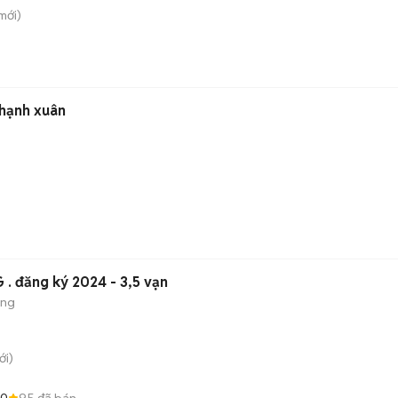
mới)
hạnh xuân
 . đăng ký 2024 - 3,5 vạn
ộng
i)
.0
95
đã bán