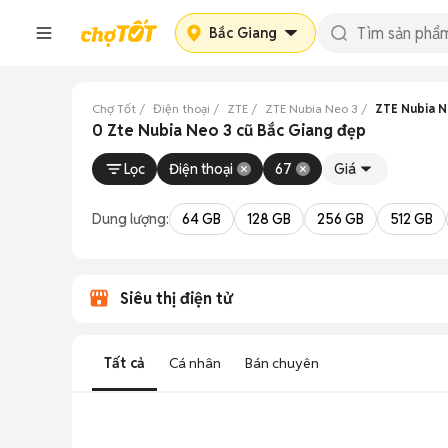
Bắc Giang
Chợ Tốt
Điện thoại
ZTE
ZTE Nubia Neo 3
ZTE Nubia N
0 Zte Nubia Neo 3 cũ Bắc Giang đẹp
Lọc
Điện thoại
67
Giá
Dung lượng:
64 GB
128 GB
256 GB
512 GB
Siêu thị điện tử
Tất cả
Cá nhân
Bán chuyên