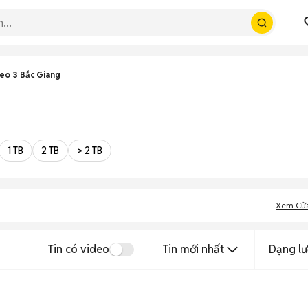
eo 3 Bắc Giang
1 TB
2 TB
> 2 TB
Xem Cử
Tin có video
Tin mới nhất
Dạng lư