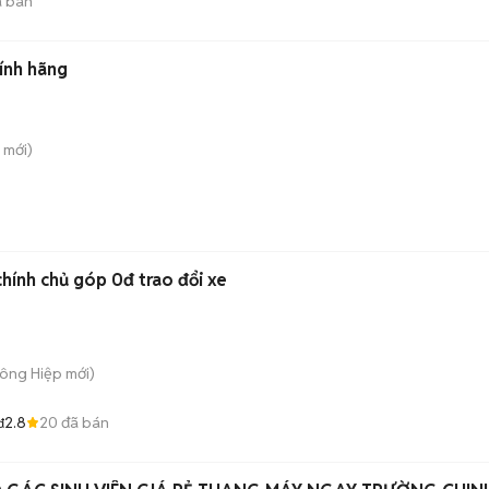
 bán
ính hãng
mới)
hính chủ góp 0đ trao đổi xe
Đông Hiệp
mới)
2.8
20
đã bán
đ