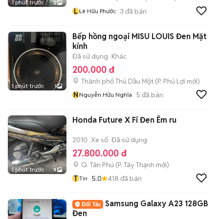
1 phút trước
2
L
3
đã bán
Lê Hữu Phước
Bếp hồng ngoại MISU LOUIS Đen Mặt
kính
Đã sử dụng
Khác
200.000 đ
Thành phố Thủ Dầu Một
(
P. Phú Lợi
mới)
1 phút trước
1
N
5
đã bán
Nguyễn Hữu Nghĩa
Honda Future X Fi Đen Êm ru
2010
Xe số
Đã sử dụng
27.800.000 đ
Q. Tân Phú
(
P. Tây Thạnh
mới)
1 phút trước
9
T
5.0
418
đã bán
Tin
Samsung Galaxy A23 128GB
Đen