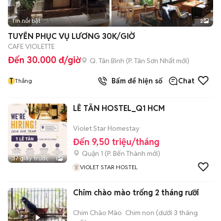
Tin nổi bật
2
TUYỂN PHỤC VỤ LƯƠNG 30K/GIỜ
CAFE VIOLETTE
Đến 30.000 đ/giờ
Q. Tân Bình
(
P. Tân Sơn Nhất
mới)
T
Bấm để hiện số
Chat
Thắng
LỄ TÂN HOSTEL_Q1 HCM
Violet Star Homestay
Đến 9,50 triệu/tháng
Quận 1
(
P. Bến Thành
mới)
37 giây trước
1
VIOLET STAR HOSTEL
Chim chào mào trống 2 tháng rưỡi
Chim Chào Mào
Chim non (dưới 3 tháng