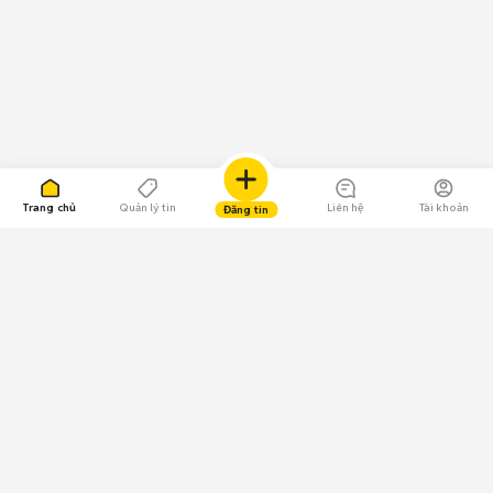
Trang chủ
Quản lý tin
Liên hệ
Tài khoản
Đăng tin
109.000 Bình chọn
Tải ứng dụng Chợ Tốt
Về Chợ Tốt
Quy chế sàn