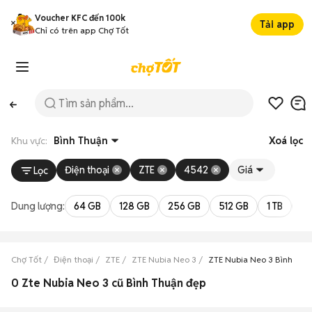
Voucher KFC đến 100k
Tải app
Chỉ có trên app Chợ Tốt
Khu vực:
Bình Thuận
Xoá lọc
Điện thoại
ZTE
4542
Giá
Lọc
Dung lượng:
64 GB
128 GB
256 GB
512 GB
1 TB
2 
Chợ Tốt
Điện thoại
ZTE
ZTE Nubia Neo 3
ZTE Nubia Neo 3 Bình Thu
0 Zte Nubia Neo 3 cũ Bình Thuận đẹp