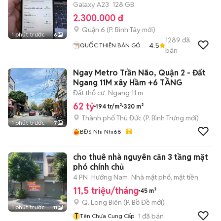
Galaxy A23
128 GB
2.300.000 đ
Quận 6
(
P. Bình Tây
mới)
1 phút trước
6
1289
đã
4.5
QUỐC THIÊN BÁN GÓP
bán
0 ĐỒNG
Ngay Metro Trần Não, Quận 2 - Đất
Ngang 11M xây Hầm +6 TẦNG
Đất thổ cư
Ngang 11 m
62 tỷ
194 tr/m²
320 m²
Thành phố Thủ Đức
(
P. Bình Trưng
mới)
1 phút trước
7
BĐS Nhi Nhi68
cho thuê nhà nguyên căn 3 tầng mặt
phó chính chủ
4 PN
Hướng Nam
Nhà mặt phố, mặt tiền
11,5 triệu/tháng
45 m²
Q. Long Biên
(
P. Bồ Đề
mới)
1 phút trước
11
T
1
đã bán
Tên Chưa Cung Cấp