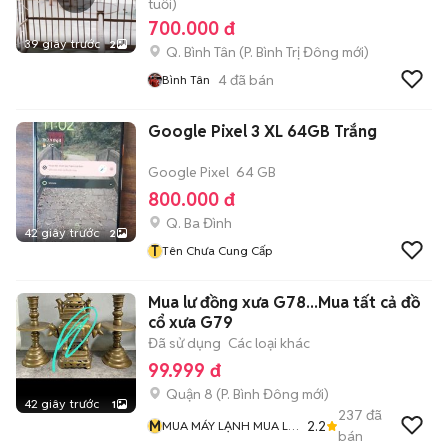
tuổi)
700.000 đ
39 giây trước
2
Q. Bình Tân
(
P. Bình Trị Đông
mới)
4
đã bán
Bình Tân
Google Pixel 3 XL 64GB Trắng
Google Pixel
64 GB
800.000 đ
Q. Ba Đình
42 giây trước
2
T
Tên Chưa Cung Cấp
Mua lư đồng xưa G78...Mua tất cả đồ
cổ xưa G79
Đã sử dụng
Các loại khác
99.999 đ
Quận 8
(
P. Bình Đông
mới)
42 giây trước
1
237
đã
M
2.2
MUA MÁY LẠNH MUA LƯ
bán
ĐỒNG Và MUA ĐỒ CỔ