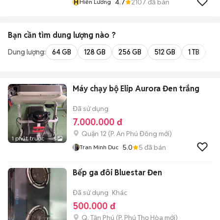
H
4.7
2107
đã bán
Hiền Lương
Bạn cần tìm
dung lượng
nào ?
Dung lượng:
64 GB
128 GB
256 GB
512 GB
1 TB
2 
Máy chạy bộ Elip Aurora Đen trắng
Đã sử dụng
7.000.000 đ
Quận 12
(
P. An Phú Đông
mới)
1 phút trước
5
5.0
5
đã bán
Tran Minh Duc
Bếp ga đôi Bluestar Đen
Đã sử dụng
Khác
500.000 đ
Q. Tân Phú
(
P. Phú Thọ Hòa
mới)