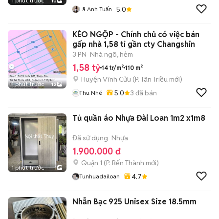
1 phút trước
10
5.0
Lã Anh Tuấn
KÈO NGỘP - Chính chủ có việc bán
gấp nhà 1,58 tỉ gần cty Changshin
3 PN
Nhà ngõ, hẻm
1,58 tỷ
14 tr/m²
110 m²
Huyện Vĩnh Cửu
(
P. Tân Triều
mới)
1 phút trước
12
5.0
3
đã bán
Thu Nhé
Tủ quần áo Nhựa Đài Loan 1m2 x1m8
Đã sử dụng
Nhựa
1.900.000 đ
Quận 1
(
P. Bến Thành
mới)
1 phút trước
1
4.7
Tunhuadailoan
Nhẫn Bạc 925 Unisex Size 18.5mm