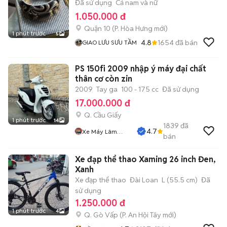
Đã sử dụng
Cả nam và nữ
1.050.000 đ
Quận 10
(
P. Hòa Hưng
mới)
1 phút trước
5
4.8
1654
đã bán
GIAO LƯU SƯU TẦM
PS 150fi 2009 nhập ý máy đại chất
thân cơ còn zin
2009
Tay ga
100 - 175 cc
Đã sử dụng
17.000.000 đ
Q. Cầu Giấy
1 phút trước
14
1839
đã
4.7
Xe Máy Lâm
bán
Thủy
Xe đạp thể thao Xaming 26 inch Đen,
Xanh
Xe đạp thể thao
Đài Loan
L (55.5 cm)
Đã
sử dụng
1.250.000 đ
1 phút trước
4
Q. Gò Vấp
(
P. An Hội Tây
mới)