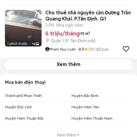
Cho thuê nhà nguyên căn.Đường Trần
Quang Khải. P.Tân Định. Q1
2 PN
Nhà ngõ, hẻm
6 triệu/tháng
10 m²
Quận 1
(
P. Tân Định
mới)
1 phút trước
12
4.9
130
đã bán
Pham Duy Luân
Xem thêm
Mua bán điện thoại
Thành phố Phan Thiết
Huyện Bắc Bình
Huyện Đức Linh
Huyện Hàm Tân
Huyện Hàm Thuận Bắc
Huyện Hàm Thuận Nam
Xem thêm