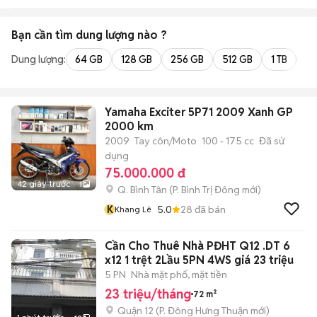
Bạn cần tìm
dung lượng
nào ?
Dung lượng:
64 GB
128 GB
256 GB
512 GB
1 TB
2 
Yamaha Exciter 5P71 2009 Xanh GP
2000 km
2009
Tay côn/Moto
100 - 175 cc
Đã sử
dụng
75.000.000 đ
42 giây trước
1
Q. Bình Tân
(
P. Bình Trị Đông
mới)
K
5.0
28
đã bán
Khang Lê
Cần Cho Thuê Nhà PĐHT Q12 .DT 6
x12 1 trệt 2Lầu 5PN 4WS giá 23 triệu
5 PN
Nhà mặt phố, mặt tiền
23 triệu/tháng
72 m²
Quận 12
(
P. Đông Hưng Thuận
mới)