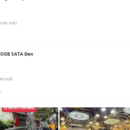
hước
mới)
240GB SATA Đen
iệt
mới)
n