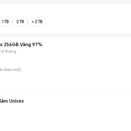
1 TB
2 TB
> 2 TB
ax 256GB Vàng 97%
-6 tháng
rấn Biên
mới)
Xám Unisex