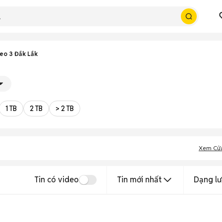
eo 3 Đắk Lắk
1 TB
2 TB
> 2 TB
Xem Cử
Tin có video
Tin mới nhất
Dạng lư