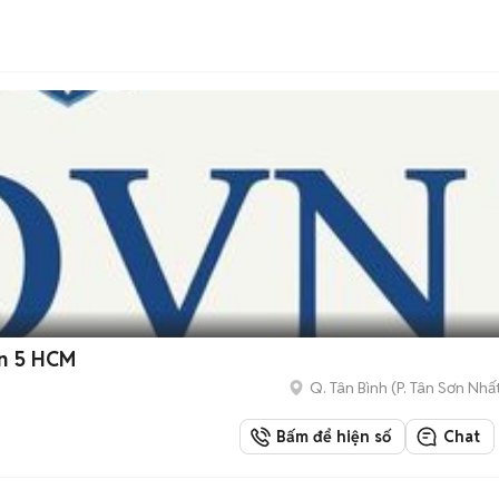
ận 5 HCM
Q. Tân Bình
(
P. Tân Sơn Nhấ
Bấm để hiện số
Chat