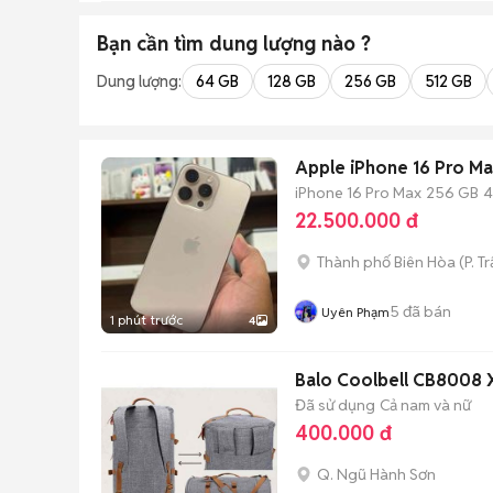
Bạn cần tìm
dung lượng
nào ?
Dung lượng:
64 GB
128 GB
256 GB
512 GB
Apple iPhone 16 Pro M
iPhone 16 Pro Max
256 GB
4
22.500.000 đ
Thành phố Biên Hòa
(
P. T
5
đã bán
Uyên Phạm
1 phút trước
4
Balo Coolbell CB8008 
Đã sử dụng
Cả nam và nữ
400.000 đ
Q. Ngũ Hành Sơn