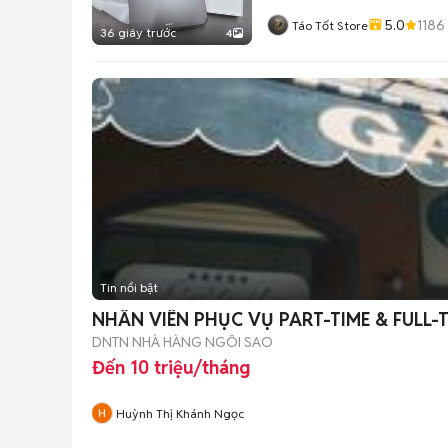
5.0
1186
Táo Tốt Store
36 giây trước
4
Tin nổi bật
NHÂN VIÊN PHỤC VỤ PART-TIME & FULL-
DNTN NHÀ HÀNG NGÔI SAO
Đến 10 triệu/tháng
Huỳnh Thị Khánh Ngọc