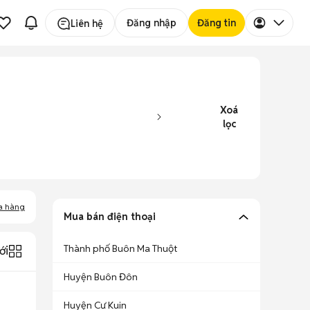
Đăng nhập
Đăng tin
Liên hệ
Xoá
lọc
a hàng
Mua bán điện thoại
Thành phố Buôn Ma Thuột
ới
Huyện Buôn Đôn
Huyện Cư Kuin