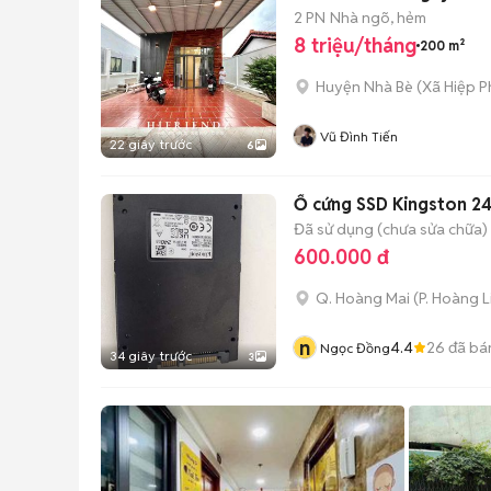
2 PN
Nhà ngõ, hẻm
8 triệu/tháng
200 m²
Huyện Nhà Bè
(
Xã Hiệp P
Vũ Đình Tiến
22 giây trước
6
Ổ cứng SSD Kingston 
Đã sử dụng (chưa sửa chữa)
600.000 đ
Q. Hoàng Mai
(
P. Hoàng L
n
4.4
26
đã bá
Ngọc Đồng
34 giây trước
3