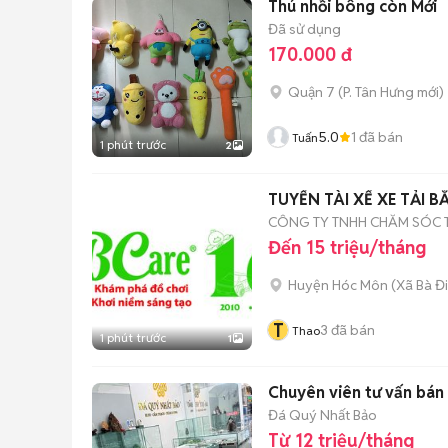
Thú nhồi bông còn Mới
Đã sử dụng
170.000 đ
Quận 7
(
P. Tân Hưng
mới)
5.0
1
đã bán
Tuấn
1 phút trước
2
TUYỂN TÀI XẾ XE TẢI B
CÔNG TY TNHH CHĂM SÓC T
Đến 15 triệu/tháng
Huyện Hóc Môn
(
Xã Bà Đ
T
3
đã bán
Thao
1 phút trước
1
Chuyên viên tư vấn bán
Đá Quý Nhất Bảo
Từ 12 triệu/tháng