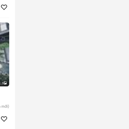
1
h
mới)