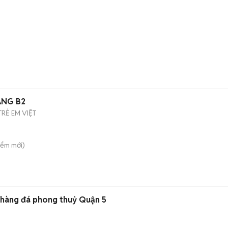
ẰNG B2
RẺ EM VIỆT
iểm
mới)
 hàng đá phong thuỷ Quận 5