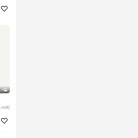
1
t
mới)