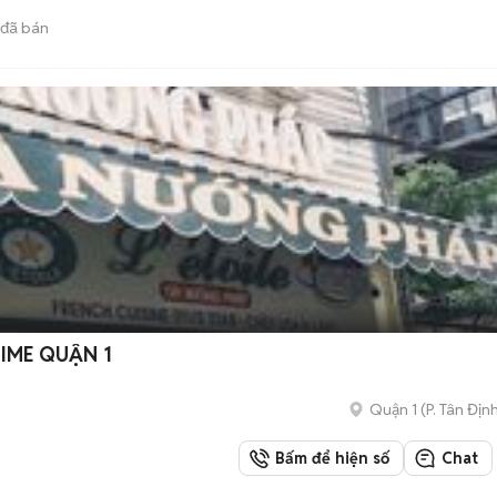
đã bán
TIME QUẬN 1
Quận 1
(
P. Tân Địn
Bấm để hiện số
Chat