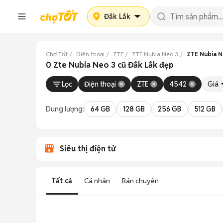
Đắk Lắk
Chợ Tốt
Điện thoại
ZTE
ZTE Nubia Neo 3
ZTE Nubia N
0 Zte Nubia Neo 3 cũ Đắk Lắk đẹp
Lọc
Điện thoại
ZTE
4542
Giá
Dung lượng:
64 GB
128 GB
256 GB
512 GB
Siêu thị điện tử
Tất cả
Cá nhân
Bán chuyên