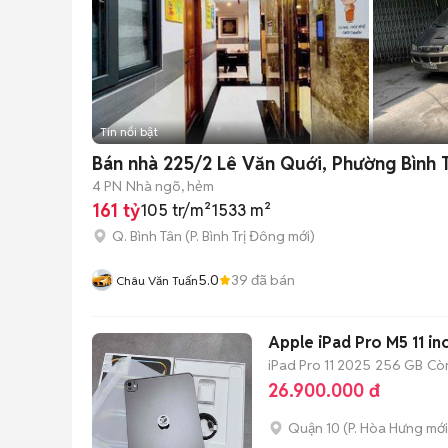
Tin nổi bật
Bán nhà 225/2 Lê Văn Quới, Phường Bình T
4 PN
Nhà ngõ, hẻm
161 tỷ
105 tr/m²
1533 m²
Q. Bình Tân
(
P. Bình Trị Đông
mới)
5.0
39
đã bán
Châu Văn Tuấn
Apple iPad Pro M5 11 in
iPad Pro 11 2025
256 GB
Cò
26.900.000 đ
Quận 10
(
P. Hòa Hưng
mới