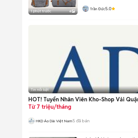
5.0
Trần Đức
1 phút trước
6
Tin nổi bật
HOT! Tuyển Nhân Viên Kho-Shop Vải Qu
Từ 7 triệu/tháng
5
đã bán
HKD Áo Dài Việt Nam