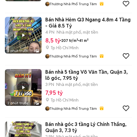
Thương Nhà Phố Trung Tâm
Bán Nhà Hẻm Q3 Ngang 4.8m 4 Tầng
- Giá 8.5 Tỷ
4 PN
Nhà mặt phố, mặt tiền
8,5 tỷ
207 tr/m²
41 m²
Tp Hồ Chí Minh
2 phút trước
3
Thương Nhà Phố Trung Tâm
Bán nhà 5 tầng Võ Văn Tần, Quận 3,
lô góc, 7.95 tỷ
3 PN
Nhà mặt phố, mặt tiền
7,95 tỷ
Tp Hồ Chí Minh
2 phút trước
3
Thương Nhà Phố Trung Tâm
Bán nhà góc 3 tầng Lý Chính Thắng,
Quận 3, 7.3 tỷ
2 PN
Nhà mặt phố, mặt tiền