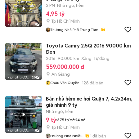
2 PN
Nhà ngõ, hẻm
4,95 tỷ
Tp Hồ Chí Minh
7 phút trước
3
Thương Nhà Phố Trung Tâm
Toyota Camry 2.5Q 2016 90000 km
Đen
2016
90.000 km
Xăng
Tự động
559.000.000 đ
An Giang
7 phút trước
20
C
128
đã bán
Châu Văn Quyền
Bán nhà hẻm xe hơi Quận 7, 4.2x24m,
giá nhỉnh 9 tỷ
Nhà ngõ, hẻm
9 tỷ
375 tr/m²
24 m²
Tp Hồ Chí Minh
7 phút trước
3
1
đã bán
Phương Nhà Nhiều