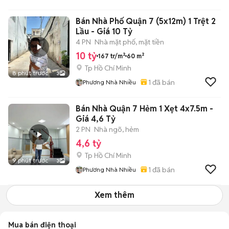
Bán Nhà Phố Quận 7 (5x12m) 1 Trệt 2
Lầu - Giá 10 Tỷ
4 PN
Nhà mặt phố, mặt tiền
10 tỷ
167 tr/m²
60 m²
Tp Hồ Chí Minh
8 phút trước
3
1
đã bán
Phương Nhà Nhiều
Bán Nhà Quận 7 Hẻm 1 Xẹt 4x7.5m -
Giá 4,6 Tỷ
2 PN
Nhà ngõ, hẻm
4,6 tỷ
Tp Hồ Chí Minh
9 phút trước
3
1
đã bán
Phương Nhà Nhiều
Xem thêm
Mua bán điện thoại