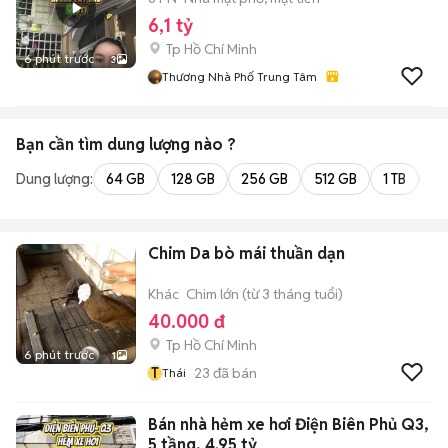
6,1 tỷ
Tp Hồ Chí Minh
6 phút trước
3
Thương Nhà Phố Trung Tâm
Bạn cần tìm
dung lượng
nào ?
Dung lượng:
64 GB
128 GB
256 GB
512 GB
1 TB
2 
Chim Da bò mái thuần dạn
Khác
Chim lớn (từ 3 tháng tuổi)
40.000 đ
Tp Hồ Chí Minh
6 phút trước
1
T
23
đã bán
Thái
Bán nhà hẻm xe hơi Điện Biên Phủ Q3,
5 tầng, 4.95 tỷ