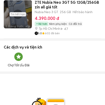
ZTE Nubia Neo 3GT 5G 12GB/256GB
zin all giá tốt
Nubia Neo 3 GT
256 GB
Hết bảo hành
Tin hết hạn
4.390.000 đ
Rẻ hơn
Kèm phụ kiện
Có đổi trả
2 tháng trước
6
Tp Hồ Chí Minh
47
5.0
602
đã bán
Các dịch vụ và tiện ích
Chợ Tốt Ưu Đãi