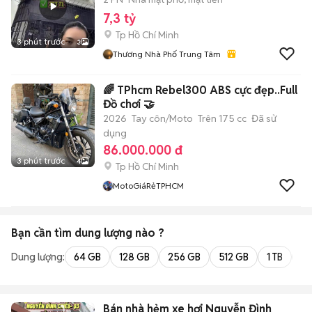
7,3 tỷ
Tp Hồ Chí Minh
3 phút trước
3
Thương Nhà Phố Trung Tâm
🌈 TPhcm Rebel300 ABS cực đẹp..Full
Đồ chơi 🤝
2026
Tay côn/Moto
Trên 175 cc
Đã sử
dụng
86.000.000 đ
3 phút trước
4
Tp Hồ Chí Minh
MotoGiáRẻTPHCM
Bạn cần tìm
dung lượng
nào ?
Dung lượng:
64 GB
128 GB
256 GB
512 GB
1 TB
2 
Bán nhà hẻm xe hơi Nguyễn Đình