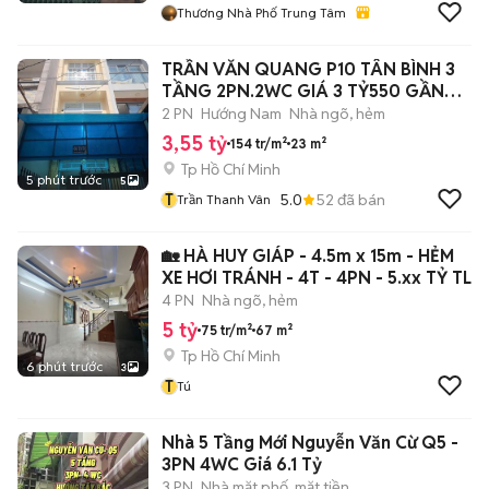
Thương Nhà Phố Trung Tâm
TRẦN VĂN QUANG P10 TÂN BÌNH 3
TẦNG 2PN.2WC GIÁ 3 TỶ550 GẦN
CHỢ
2 PN
Hướng Nam
Nhà ngõ, hẻm
3,55 tỷ
154 tr/m²
23 m²
Tp Hồ Chí Minh
5 phút trước
5
T
5.0
52
đã bán
Trần Thanh Vân
🏡 HÀ HUY GIÁP - 4.5m x 15m - HẺM
XE HƠI TRÁNH - 4T - 4PN - 5.xx TỶ TL
4 PN
Nhà ngõ, hẻm
5 tỷ
75 tr/m²
67 m²
Tp Hồ Chí Minh
6 phút trước
3
T
Tú
Nhà 5 Tầng Mới Nguyễn Văn Cừ Q5 -
3PN 4WC Giá 6.1 Tỷ
3 PN
Nhà mặt phố, mặt tiền