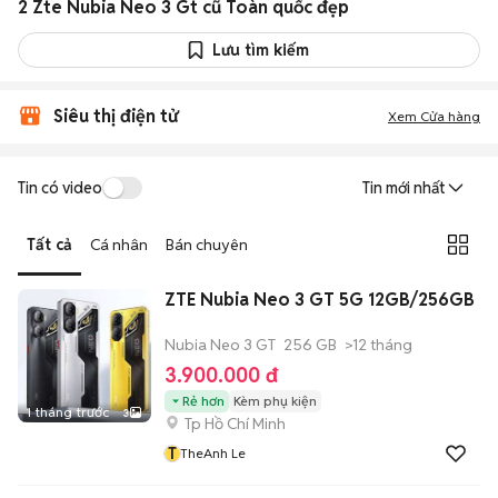
2 Zte Nubia Neo 3 Gt cũ Toàn quốc đẹp
Lưu tìm kiếm
Siêu thị điện tử
Xem Cửa hàng
Tin có video
Tin mới nhất
Tất cả
Cá nhân
Bán chuyên
ZTE Nubia Neo 3 GT 5G 12GB/256GB
Nubia Neo 3 GT
256 GB
>12 tháng
3.900.000 đ
Rẻ hơn
Kèm phụ kiện
1 tháng trước
3
Tp Hồ Chí Minh
T
TheAnh Le