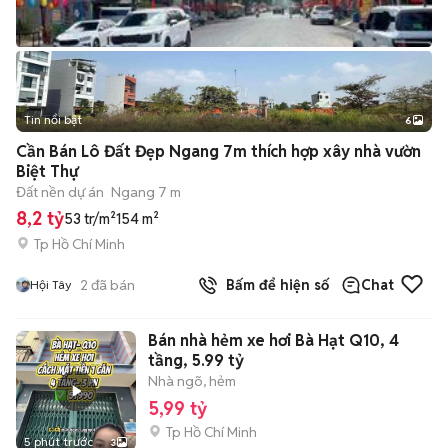
Tin nổi bật
6
+
2
Cần Bán Lô Đất Đẹp Ngang 7m thích hợp xây nhà vườn
Biệt Thự
Đất nền dự án
Ngang 7 m
8,2 tỷ
53 tr/m²
154 m²
Tp Hồ Chí Minh
2
đã bán
Bấm để hiện số
Chat
Hội Tây
Bán nhà hẻm xe hơi Bà Hạt Q10, 4
tầng, 5.99 tỷ
Nhà ngõ, hẻm
5,99 tỷ
Tp Hồ Chí Minh
5 phút trước
3