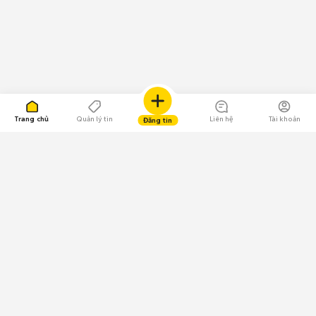
Trang chủ
Quản lý tin
Liên hệ
Tài khoản
Đăng tin
109.000 Bình chọn
Tải ứng dụng Chợ Tốt