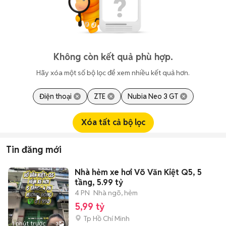
Không còn kết quả phù hợp.
Hãy xóa một số bộ lọc để xem nhiều kết quả hơn.
Điện thoại
ZTE
Nubia Neo 3 GT
Xóa tất cả bộ lọc
Tin đăng mới
Nhà hẻm xe hơi Võ Văn Kiệt Q5, 5
tầng, 5.99 tỷ
4 PN
Nhà ngõ, hẻm
5,99 tỷ
Tp Hồ Chí Minh
1 phút trước
3