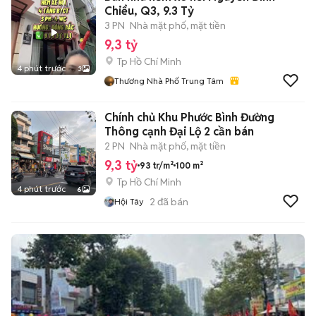
Chiểu, Q3, 9.3 Tỷ
3 PN
Nhà mặt phố, mặt tiền
9,3 tỷ
Tp Hồ Chí Minh
4 phút trước
3
Thương Nhà Phố Trung Tâm
Chính chủ Khu Phước Bình Đường
Thông cạnh Đại Lộ 2 cần bán
2 PN
Nhà mặt phố, mặt tiền
9,3 tỷ
93 tr/m²
100 m²
Tp Hồ Chí Minh
4 phút trước
6
2
đã bán
Hội Tây