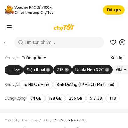
Voucher KFC đến 100k
Tải app
Chỉ có trên app Chợ Tốt
Khu vực:
Toàn quốc
Xoá lọc
Điện thoại
ZTE
Nubia Neo 3 GT
Giá
Lọc
Khu vực:
Tp Hồ Chí Minh
Bình Dương (TP Hồ Chí Minh mới)
Bà 
Dung lượng:
64 GB
128 GB
256 GB
512 GB
1 TB
2 
Chợ Tốt
Điện thoại
ZTE
ZTE Nubia Neo 3 GT