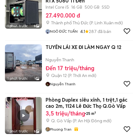
RTX 5060 Ti Đen
Intel Core i5
16 GB
500 GB
SSD
27.490.000 đ
Thành phố Thủ Đức
(
P. Linh Xuân
mới)
1 phút trước
5
4.1
287
đã bán
NGÔ ĐỨC TUẤN
TUYỂN LÁI XE ĐI LÀM NGAY Q 12
Nguyễn Thanh
Đến 17 triệu/tháng
Quận 12
(
P. Thới An
mới)
1 phút trước
1
Nguyễn Thanh
Phòng Duplex siêu xinh, 1 trệt,1 gác
cao 2m, 1124 Lê Đức Thọ Q.Gò Vấp
3,5 triệu/tháng
25 m²
Q. Gò Vấp
(
P. An Hội Đông
mới)
Phuong Tran
1 phút trước
5