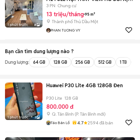
SÒ
3 PN
Chung cư
13 triệu/tháng
95 m²
Thành phố Thủ Dầu Một
1 phút trước
8
PHAN TUONG VY
Bạn cần tìm
dung lượng
nào ?
Dung lượng:
64 GB
128 GB
256 GB
512 GB
1 TB
2 
Huawei P30 Lite 4GB 128GB Đen
P30 Lite
128 GB
800.000 đ
Q. Tân Bình
(
P. Tân Bình
mới)
1 phút trước
3
4.7
2594
đã bán
Táo Bán Lổ