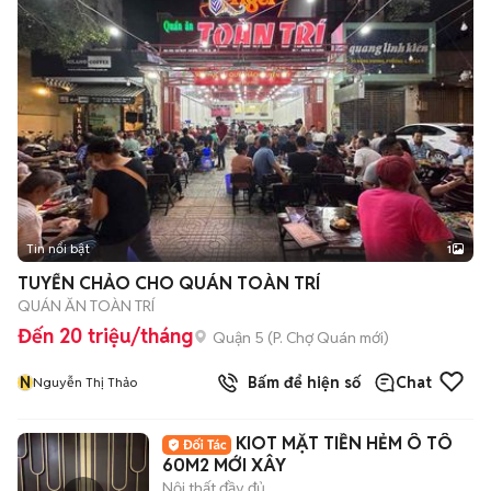
Tin nổi bật
1
TUYỂN CHẢO CHO QUÁN TOÀN TRÍ
QUÁN ĂN TOÀN TRÍ
Đến 20 triệu/tháng
Quận 5
(
P. Chợ Quán
mới)
N
Bấm để hiện số
Chat
Nguyễn Thị Thảo
KIOT MẶT TIỀN HẺM Ô TÔ
60M2 MỚI XÂY
Nội thất đầy đủ