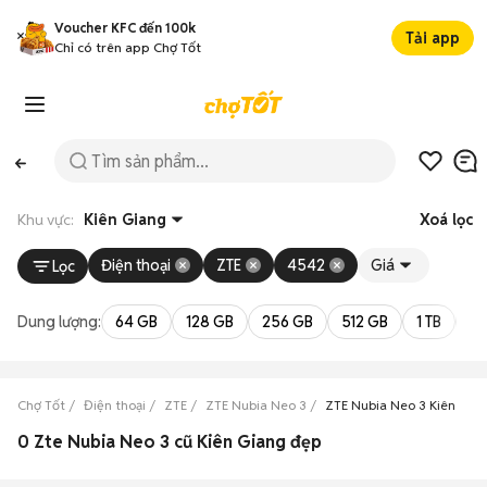
Voucher KFC đến 100k
Tải app
Chỉ có trên app Chợ Tốt
Khu vực:
Kiên Giang
Xoá lọc
Điện thoại
ZTE
4542
Giá
Lọc
Dung lượng:
64 GB
128 GB
256 GB
512 GB
1 TB
2 
Chợ Tốt
Điện thoại
ZTE
ZTE Nubia Neo 3
ZTE Nubia Neo 3 Kiên Gia
0 Zte Nubia Neo 3 cũ Kiên Giang đẹp