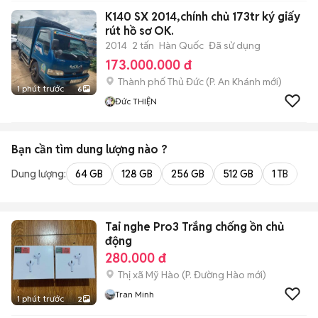
K140 SX 2014,chính chủ 173tr ký giấy
rút hồ sơ OK.
2014
2 tấn
Hàn Quốc
Đã sử dụng
173.000.000 đ
Thành phố Thủ Đức
(
P. An Khánh
mới)
1 phút trước
6
Đức THIỆN
Bạn cần tìm
dung lượng
nào ?
Dung lượng:
64 GB
128 GB
256 GB
512 GB
1 TB
2 
Tai nghe Pro3 Trắng chống ồn chủ
động
280.000 đ
Thị xã Mỹ Hào
(
P. Đường Hào
mới)
Tran Minh
1 phút trước
2