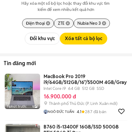
Hãy xóa một số bộ lọc hoặc thay đổi khu vực tìm 
kiếm để xem nhiều kết quả hơn
Điện thoại
ZTE
Nubia Neo 3
Đổi khu vực
Xóa tất cả bộ lọc
Tin đăng mới
MacBook Pro 2019
i9/64GB/512GB/16"/5500M 4GB/Gray
Intel Core i9
64 GB
512 GB
SSD
16.900.000 đ
Thành phố Thủ Đức
(
P. Linh Xuân
mới)
1 phút trước
5
4.1
287
đã bán
NGÔ ĐỨC TUẤN
B760 i5-13400F 16GB/SSD 500GB