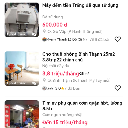
Máy đếm tiền Trắng đã qua sử dụng
Đã sử dụng
600.000 đ
Q. Gò Vấp
(
P. Hạnh Thông
mới)
1 phút trước
3
788
đã bán
Mymy Thanh Lý Đồ Cũ Nk
Cho thuê phòng Bình Thạnh 25m2
3.8tr p22 chính chủ
Nội thất đầy đủ
3,8 triệu/tháng
25 m²
Q. Bình Thạnh
(
P. Thạnh Mỹ Tây
mới)
1 phút trước
3
3.0
7
đã bán
Linh
Tìm nv phụ quán cơm quận hbt, lương
8.5tr
Cơm ngon hoàng nhật
Đến 15 triệu/tháng