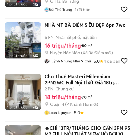
Q. Hai Bà Trưng
1 phút trước
2
1
đã bán
Bùi Thế Trung
NHÀ MT BÀ ĐIỂM SIÊU ĐẸP 6pn 7wc
6 PN
Nhà mặt phố, mặt tiền
16 triệu/tháng
80 m²
Huyện Hóc Môn
(
Xã Bà Điểm
mới)
1 phút trước
5
5.0
4
đã bán
Huỳnh Nhung Nhà 9 Chủ
Cho Thuê Masteri Millennium
2PN2WC Full Nội Thất Giá 18tr;
dt:74m2
2 PN
Chung cư
18 triệu/tháng
70 m²
Quận 4
(
P. Khánh Hội
mới)
1 phút trước
6
L
5.0
Loan Nguyen
🔥CHỈ 13TR/THÁNG CHO CĂN 3PN 95
M2 FULL NỘI THẤT VIEW HỒ BƠI XỊN