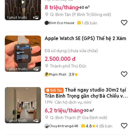
8 triệu/tháng
60 m²
Q. Bình Tân
(
P. Bình Trị Đông
mới)
1 phút trước
9
1
đã bán
Bình Eco House
Apple Watch SE (GPS) Thế hệ 2 Xám
Đã sử dụng (chưa sửa chữa)
2.500.000 đ
Thành phố Thủ Đức
1 phút trước
4
P
3.9
Phạm Phát
Thuê ngay studio 30m2 tại
Trần Bình Trọng gần chợ Bà Chiểu và
Quận 1
1 PN
Căn hộ dịch vụ, mini
6,2 triệu/tháng
30 m²
Q. Bình Thạnh
(
P. Gia Định
mới)
1 phút trước
4
4.8
4
đã bán
Chuyêntrang648