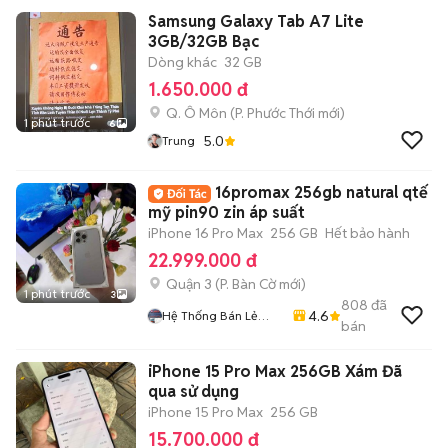
Samsung Galaxy Tab A7 Lite
3GB/32GB Bạc
Dòng khác
32 GB
1.650.000 đ
Q. Ô Môn
(
P. Phước Thới
mới)
1 phút trước
6
5.0
Trung
16promax 256gb natural qtế
mỹ pin90 zin áp suất
iPhone 16 Pro Max
256 GB
Hết bảo hành
22.999.000 đ
Quận 3
(
P. Bàn Cờ
mới)
1 phút trước
3
808
đã
4.6
Hệ Thống Bán Lẻ
bán
Điện Thoại
SmartPhone Nam Á
iPhone 15 Pro Max 256GB Xám Đã
qua sử dụng
iPhone 15 Pro Max
256 GB
15.700.000 đ