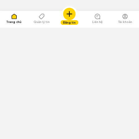
Trang chủ
Quản lý tin
Liên hệ
Tài khoản
Đăng tin
109.000 Bình chọn
Tải ứng dụng Chợ Tốt
Về Chợ Tốt
Quy chế sàn
Chính sách bảo mật
Giải quyết tranh chấp
CÔNG TY TNHH CHỢ TỐT - Người đại diện theo pháp luật:
Nguyễn Trọng Tấn; GPDKKD: 0312120782 do Sở KH & ĐT TP.HCM cấp ngày
11/01/2013;
GPMXH: 185/GP-BTTTT do Bộ Thông tin và Truyền thông
cấp ngày 09/07/2024 - Chịu trách nhiệm