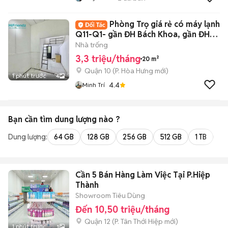
Phòng Trọ giá rẻ có máy lạnh
Q11-Q1- gần ĐH Bách Khoa, gần ĐH
Kinh tế
Nhà trống
3,3 triệu/tháng
20 m²
Quận 10
(
P. Hòa Hưng
mới)
1 phút trước
4
4.4
Minh Trí
Bạn cần tìm
dung lượng
nào ?
Dung lượng:
64 GB
128 GB
256 GB
512 GB
1 TB
2 
Cần 5 Bán Hàng Làm Việc Tại P.Hiệp
Thành
Showroom Tiêu Dùng
Đến 10,50 triệu/tháng
Quận 12
(
P. Tân Thới Hiệp
mới)
1 phút trước
1