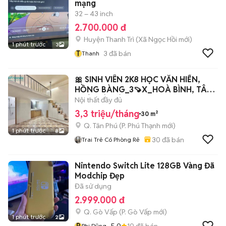
mạng
32 – 43 inch
2.700.000 đ
Huyện Thanh Trì
(
Xã Ngọc Hồi
mới)
1 phút trước
3
T
3
đã bán
Thanh
🎀 SINH VIÊN 2K8 HỌC VĂN HIẾN,
HỒNG BÀNG_3🍠X_HOÀ BÌNH, TÂN
PHÚ_CÓ GÁC
Nội thất đầy đủ
3,3 triệu/tháng
30 m²
Q. Tân Phú
(
P. Phú Thạnh
mới)
1 phút trước
8
30
đã bán
Trai Trẻ Có Phòng Rẻ
Nintendo Switch Lite 128GB Vàng Đã
Modchip Đẹp
Đã sử dụng
2.999.000 đ
Q. Gò Vấp
(
P. Gò Vấp
mới)
1 phút trước
2
P
5.0
10
đã bán
Phi Dũng