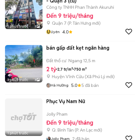
- Quận 3 (cũ)
Công ty TNHH Phan Thành Akuruhi
Đến 9 triệu/tháng
Quận 7
(
P. Tân Hưng
mới)
1 phút trước
1
U
4.0
Uyên
bán gấp đất kẹt ngân hàng
Đất thổ cư
Ngang 12,5 m
2 tỷ
2,7 tr/m²
750 m²
Huyện Vĩnh Cửu
(
Xã Phú Lý
mới)
1 phút trước
3
5.0
5
đã bán
Hà Hường
Phục Vụ Nam Nữ
Jolly Pham
Đến 9 triệu/tháng
Q. Bình Tân
(
P. An Lạc
mới)
1 phút trước
2
đã bán
Jolly Pham