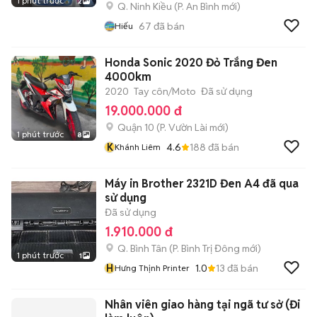
1 phút trước
2
Q. Ninh Kiều
(
P. An Bình
mới)
67
đã bán
Hiếu
Honda Sonic 2020 Đỏ Trắng Đen
4000km
2020
Tay côn/Moto
Đã sử dụng
19.000.000 đ
Quận 10
(
P. Vườn Lài
mới)
1 phút trước
8
K
4.6
188
đã bán
Khánh Liêm
Máy in Brother 2321D Đen A4 đã qua
sử dụng
Đã sử dụng
1.910.000 đ
Q. Bình Tân
(
P. Bình Trị Đông
mới)
1 phút trước
1
H
1.0
13
đã bán
Hưng Thịnh Printer
Nhân viên giao hàng tại ngã tư sở (Đi