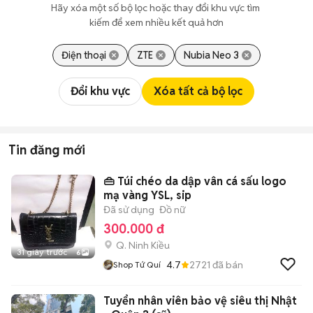
Hãy xóa một số bộ lọc hoặc thay đổi khu vực tìm 
kiếm để xem nhiều kết quả hơn
Điện thoại
ZTE
Nubia Neo 3
Đổi khu vực
Xóa tất cả bộ lọc
Tin đăng mới
👜 Túi chéo da dập vân cá sấu logo
mạ vàng YSL, sip
Đã sử dụng
Đồ nữ
300.000 đ
Q. Ninh Kiều
31 giây trước
6
4.7
2721
đã bán
Shop Tứ Quí
Tuyển nhân viên bảo vệ siêu thị Nhật