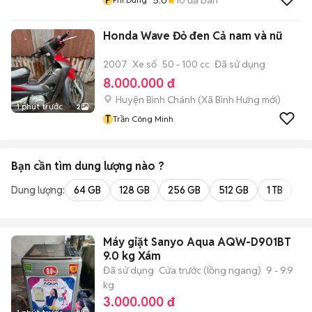
Honda Wave Đỏ đen Cả nam và nữ
2007
Xe số
50 - 100 cc
Đã sử dụng
8.000.000 đ
Huyện Bình Chánh
(
Xã Bình Hưng
mới)
1 phút trước
2
T
Trần Công Minh
Bạn cần tìm
dung lượng
nào ?
Dung lượng:
64 GB
128 GB
256 GB
512 GB
1 TB
2 
Máy giặt Sanyo Aqua AQW-D901BT
9.0 kg Xám
Đã sử dụng
Cửa trước (lồng ngang)
9 - 9.9
kg
3.000.000 đ