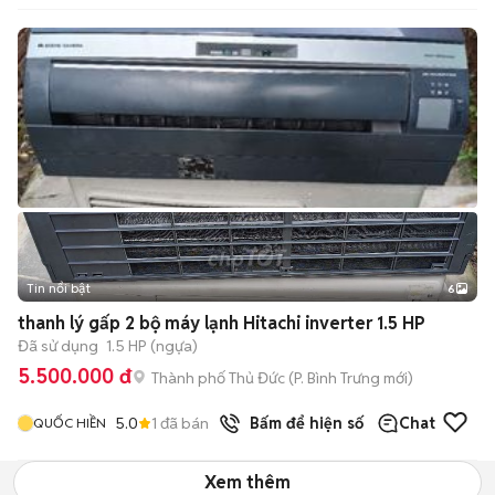
Tin nổi bật
6
+
2
thanh lý gấp 2 bộ máy lạnh Hitachi inverter 1.5 HP
Đã sử dụng
1.5 HP (ngựa)
5.500.000 đ
Thành phố Thủ Đức
(
P. Bình Trưng
mới)
5.0
1
đã bán
Bấm để hiện số
Chat
QUỐC HIỀN
Xem thêm