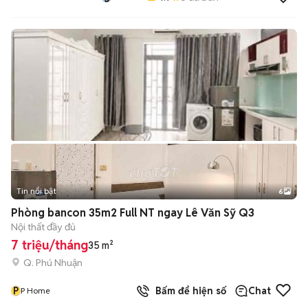
Tin nổi bật
6
+
2
Phòng bancon 35m2 Full NT ngay Lê Văn Sỹ Q3
Nội thất đầy đủ
7 triệu/tháng
35 m²
Q. Phú Nhuận
P
Bấm để hiện số
Chat
P Home