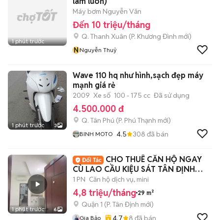
làm luôn)
Máy bơm Nguyễn Văn
Đến 10 triệu/tháng
Q. Thanh Xuân
(
P. Khương Đình
mới)
1 phút trước
N
Nguyễn Thuỷ
Wave 110 hq như hình,sạch đẹp máy
mạnh giá rẻ
2009
Xe số
100 - 175 cc
Đã sử dụng
4.500.000 đ
Q. Tân Phú
(
P. Phú Thạnh
mới)
1 phút trước
3
4.5
308
đã bán
BINH MOTO
CHO THUÊ CĂN HỘ NGAY
CÙ LAO CẦU KIỆU SÁT TÂN ĐỊNH
QUẬN 1 FULL NT
1 PN
Căn hộ dịch vụ, mini
4,8 triệu/tháng
29 m²
Quận 1
(
P. Tân Định
mới)
1 phút trước
6
4.7
8
đã bán
Gia Bảo