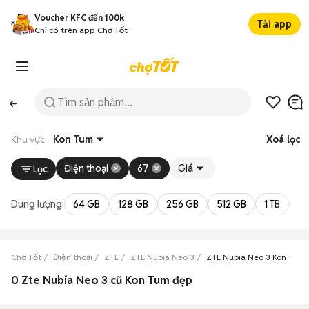
Voucher KFC đến 100k
Tải app
Chỉ có trên app Chợ Tốt
Khu vực:
Kon Tum
Xoá lọc
Điện thoại
67
Giá
Lọc
Dung lượng:
64 GB
128 GB
256 GB
512 GB
1 TB
2 
Chợ Tốt
Điện thoại
ZTE
ZTE Nubia Neo 3
ZTE Nubia Neo 3 Kon Tum
0 Zte Nubia Neo 3 cũ Kon Tum đẹp