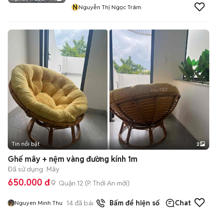
N
Nguyễn Thị Ngọc Trâm
Tin nổi bật
2
Ghế mây + nệm vàng đường kính 1m
Đã sử dụng
Mây
650.000 đ
Quận 12
(
P. Thới An
mới)
14
đã bán
Bấm để hiện số
Chat
Nguyen Minh Thu