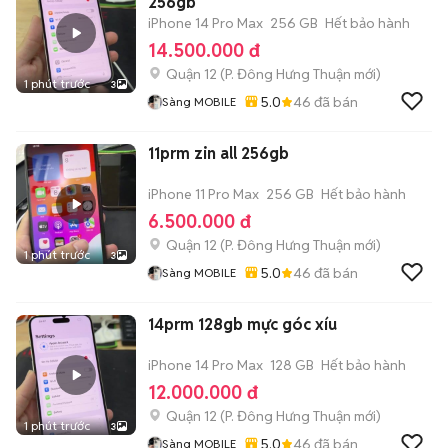
256gb
iPhone 14 Pro Max
256 GB
Hết bảo hành
14.500.000 đ
Quận 12
(
P. Đông Hưng Thuận
mới)
1 phút trước
3
5.0
46
đã bán
Sàng MOBILE
11prm zin all 256gb
iPhone 11 Pro Max
256 GB
Hết bảo hành
6.500.000 đ
Quận 12
(
P. Đông Hưng Thuận
mới)
1 phút trước
3
5.0
46
đã bán
Sàng MOBILE
14prm 128gb mực góc xíu
iPhone 14 Pro Max
128 GB
Hết bảo hành
12.000.000 đ
Quận 12
(
P. Đông Hưng Thuận
mới)
1 phút trước
3
5.0
46
đã bán
Sàng MOBILE