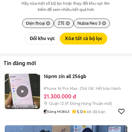
Hãy xóa một số bộ lọc hoặc thay đổi khu vực tìm 
kiếm để xem nhiều kết quả hơn
Điện thoại
ZTE
Nubia Neo 3
Đổi khu vực
Xóa tất cả bộ lọc
Tin đăng mới
16prm zin all 256gb
iPhone 16 Pro Max
256 GB
Hết bảo hành
21.300.000 đ
Quận 12
(
P. Đông Hưng Thuận
mới)
41 giây trước
3
5.0
46
đã bán
Sàng MOBILE