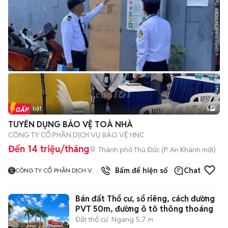
Tin nổi bật
5
TUYỂN DỤNG BẢO VỆ TOÀ NHÀ
CÔNG TY CỔ PHẦN DỊCH VỤ BẢO VỆ HNC
Đến 14 triệu/tháng
Thành phố Thủ Đức
(
P. An Khánh
mới)
Bấm để hiện số
Chat
CÔNG TY CỔ PHẦN DỊCH VỤ
BẢO VỆ HNC
Bán đất Thổ cư, sổ riêng, cách đường
PVT 50m, đường ô tô thông thoáng
Đất thổ cư
Ngang 5,7 m