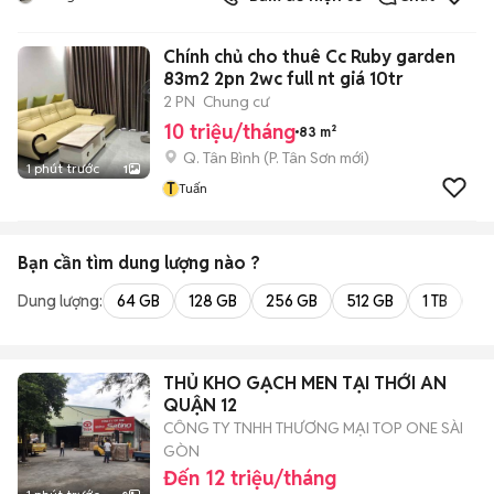
Chính chủ cho thuê Cc Ruby garden
83m2 2pn 2wc full nt giá 10tr
2 PN
Chung cư
10 triệu/tháng
83 m²
Q. Tân Bình
(
P. Tân Sơn
mới)
1 phút trước
1
T
Tuấn
Bạn cần tìm
dung lượng
nào ?
Dung lượng:
64 GB
128 GB
256 GB
512 GB
1 TB
2 
THỦ KHO GẠCH MEN TẠI THỚI AN
QUẬN 12
CÔNG TY TNHH THƯƠNG MẠI TOP ONE SÀI
GÒN
Đến 12 triệu/tháng