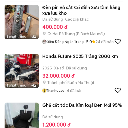
Đèn pin vỏ sắt Cổ điển Sưu tầm hàng
xưa lưu kho
Đã sử dụng
Các loại khác
400.000 đ
Q. Hai Bà Trưng
(
P. Bạch Mai
mới)
1 phút trước
5
5.0
24
đã bán
Gốm Đồng Ngân Trang
Honda Future 2025 Trắng 2000 km
2025
Xe số
Đã sử dụng
32.000.000 đ
Thành phố Buôn Ma Thuột
1 phút trước
9
t
4
đã bán
Thanhquoc
Ghế cắt tóc Da Kim loại Đen Mới 95%
Đã sử dụng
1.200.000 đ