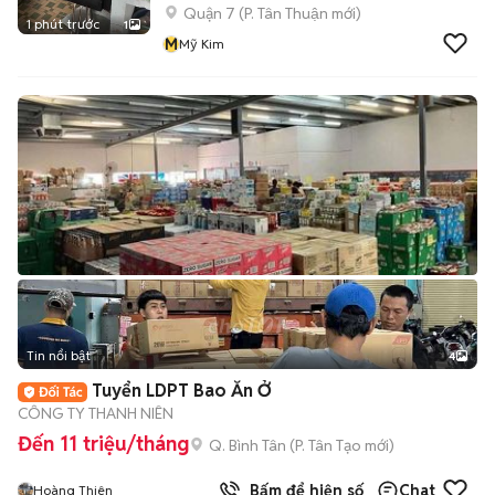
Quận 7
(
P. Tân Thuận
mới)
1 phút trước
1
M
Mỹ Kim
Tin nổi bật
4
Tuyển LDPT Bao Ăn Ở
CÔNG TY THANH NIÊN
Đến 11 triệu/tháng
Q. Bình Tân
(
P. Tân Tạo
mới)
Bấm để hiện số
Chat
Hoàng Thiên