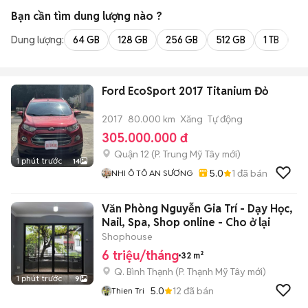
Bạn cần tìm
dung lượng
nào ?
Dung lượng:
64 GB
128 GB
256 GB
512 GB
1 TB
2 
Ford EcoSport 2017 Titanium Đỏ
2017
80.000 km
Xăng
Tự động
305.000.000 đ
Quận 12
(
P. Trung Mỹ Tây
mới)
1 phút trước
14
5.0
1
đã bán
NHI Ô TÔ AN SƯƠNG
Văn Phòng Nguyễn Gia Trí - Dạy Học,
Nail, Spa, Shop online - Cho ở lại
Shophouse
6 triệu/tháng
32 m²
Q. Bình Thạnh
(
P. Thạnh Mỹ Tây
mới)
1 phút trước
9
5.0
12
đã bán
Thien Tri