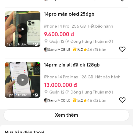
14pro màn oled 256gb
iPhone 14 Pro
256 GB
Hết bảo hành
9.600.000 đ
Quận 12
(
P. Đông Hưng Thuận
mới)
1 phút trước
3
5.0
46
đã bán
Sàng MOBILE
14prm zin all đã ek 128gb
iPhone 14 Pro Max
128 GB
Hết bảo hành
13.000.000 đ
Quận 12
(
P. Đông Hưng Thuận
mới)
1 phút trước
3
5.0
46
đã bán
Sàng MOBILE
Xem thêm
Mua bán điện thoại