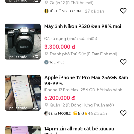
1 phút trước
3
Quận 12
(
P. Thới An
mới)
H
27
đã bán
HỆ THỐNG TOP ONE
Máy ảnh Nikon P530 Đen 98% mới
Đã sử dụng (chưa sửa chữa)
3.300.000 đ
Thành phố Thủ Đức
(
P. Tam Bình
mới)
1 phút trước
6
Ngu Phuc
Apple iPhone 12 Pro Max 256GB Xám
98-99%
iPhone 12 Pro Max
256 GB
Hết bảo hành
6.200.000 đ
Quận 12
(
P. Đông Hưng Thuận
mới)
1 phút trước
4
5.0
46
đã bán
Sàng MOBILE
14prm zin all mực cát bé xíuuuu