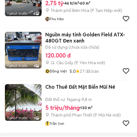
2,75 tỷ
46 tr/m²
60 m²
Thành phố Biên Hòa
(
P. Tam Hiệp
mới)
1 phút trước
6
Thu Hảo
Nguồn máy tính Golden Field ATX-
480GT Đen xanh
Đã sử dụng (chưa sửa chữa)
120.000 đ
Q. Cầu Giấy
(
P. Yên Hòa
mới)
1 phút trước
4
Đ
5.0
27
đã bán
Đồng Việt
Cho Thuê Đất Mặt Biển Mũi Né
Đất thổ cư
Ngang 9,8 m
5 triệu/tháng
130 m²
Thành phố Phan Thiết
(
P. Mũi Né
mới)
1 phút trước
3
T
Trần Son