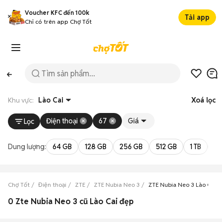
Voucher KFC đến 100k
Tải app
Chỉ có trên app Chợ Tốt
Khu vực:
Lào Cai
Xoá lọc
Điện thoại
67
Giá
Lọc
Dung lượng:
64 GB
128 GB
256 GB
512 GB
1 TB
2 
Chợ Tốt
Điện thoại
ZTE
ZTE Nubia Neo 3
ZTE Nubia Neo 3 Lào Cai
0 Zte Nubia Neo 3 cũ Lào Cai đẹp