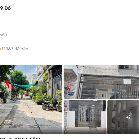
19 Đỏ
ới)
12367
đã bán
+
2