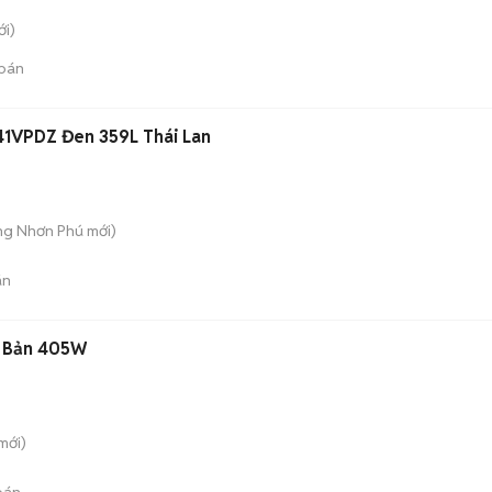
i)
bán
41VPDZ Đen 359L Thái Lan
ăng Nhơn Phú
mới)
án
t Bản 405W
mới)
bán