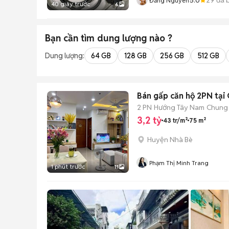
Đăng Nguyên
40 giây trước
6
Bạn cần tìm
dung lượng
nào ?
Dung lượng:
64 GB
128 GB
256 GB
512 GB
Bán gấp căn hộ 2PN tại 
2 PN
Hướng Tây Nam
Chung
3,2 tỷ
43 tr/m²
75 m²
Huyện Nhà Bè
Phạm Thị Minh Trang
1 phút trước
11