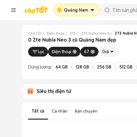
Quảng Nam
Chợ Tốt
Điện thoại
ZTE
ZTE Nubia Neo 3
ZTE Nubia 
0 Zte Nubia Neo 3 cũ Quảng Nam đẹp
Lọc
Điện thoại
67
Giá
Dung lượng:
64 GB
128 GB
256 GB
512 GB
Siêu thị điện tử
Tất cả
Cá nhân
Bán chuyên