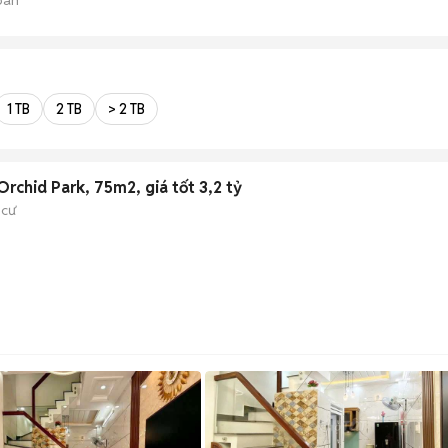
1 TB
2 TB
> 2 TB
Orchid Park, 75m2, giá tốt 3,2 tỷ
 cư