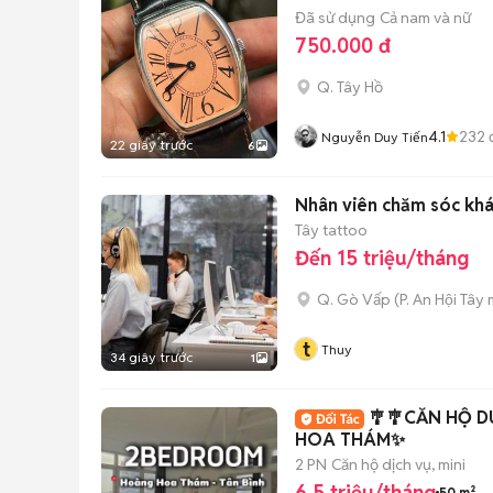
Đã sử dụng
Cả nam và nữ
750.000 đ
Q. Tây Hồ
4.1
232
Nguyễn Duy Tiến
22 giây trước
6
Nhân viên chăm sóc kh
Tây tattoo
Đến 15 triệu/tháng
Q. Gò Vấp
(
P. An Hội Tây
m
t
Thuy
34 giây trước
1
🎐🎐CĂN HỘ 
HOA THÁM✨
2 PN
Căn hộ dịch vụ, mini
6,5 triệu/tháng
50 m²