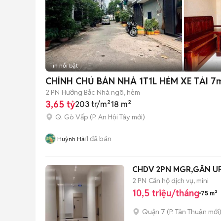
Tin nổi bật
CHÍNH CHỦ BÁN NHÀ 1T1L HẺM XE TẢI
2 PN
Hướng Bắc
Nhà ngõ, hẻm
3,65 tỷ
203 tr/m²
18 m²
Q. Gò Vấp
(
P. An Hội Tây
mới)
1
đã bán
Huỳnh Hải
CHDV 2PN MGR,GẦN UF
2 PN
Căn hộ dịch vụ, mini
10,5 triệu/tháng
75 m²
Quận 7
(
P. Tân Thuận
mới