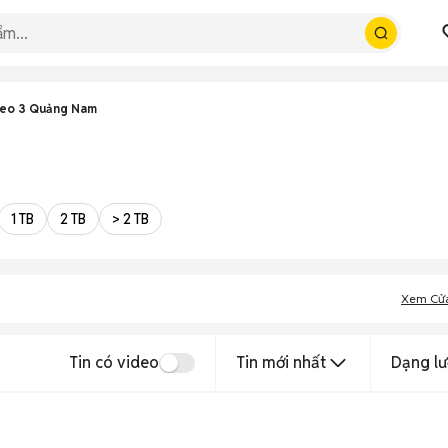
Neo 3 Quảng Nam
1 TB
2 TB
> 2 TB
Xem Cử
Tin có video
Tin mới nhất
Dạng lư