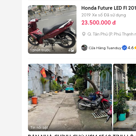
Honda Future LED FI 20
2019
Xe số
Đã sử dụng
23.500.000 đ
Q. Tân Phú
(
P. Phú Thạnh
m
4.6
Cửa Hàng Tuanduy
1 phút trước
6
Tin nổi bật