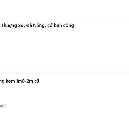
 Thượng 36, Đà Nẵng, có ban công
ắng kem 1m8-2m cũ
mới)