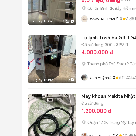
Q. Tân Bình
(
P. Bảy Hiền
mớ
5.0
3
đã 
DVWN AT HOME
37 giây trước
11
Tủ lạnh Toshiba GR-TG
Đã sử dụng
300 - 399 lít
4.000.000 đ
Thành phố Thủ Đức
(
P. T
4.0
811
đã b
Nam Huỳnh
37 giây trước
6
Máy khoan Makita Nhậ
Đã sử dụng
1.200.000 đ
Quận 12
(
P. Trung Mỹ Tây
5.0
29
đã 