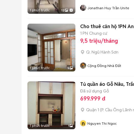
Jonathan Huy Trần Unite
1 phút trước
12
Cho thuê căn hộ 1PN An
1 PN
Chung cư
9,5 triệu/tháng
Q. Ngũ Hành Sơn
Cộng Đồng Nhà Đất
1 phút trước
5
Tủ quần áo Gỗ Nâu, Tr
Đã sử dụng
Gỗ
699.999 đ
Quận 1
(
P. Cầu Ông Lãnh
n
Nguyen Thi Ngoc
1 phút trước
1