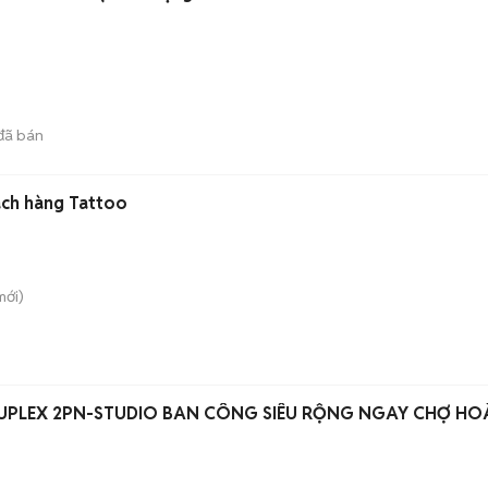
đã bán
ách hàng Tattoo
ới)
DUPLEX 2PN-STUDIO BAN CÔNG SIÊU RỘNG NGAY CHỢ H