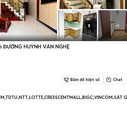
+
2
 7m ĐƯỜNG HUỲNH VĂN NGHỆ
Bấm để hiện số
Chat
M,TDTU,NTT,LOTTE,CRESSCENTMALL,BIGC,VINCOM,SÁT 
)