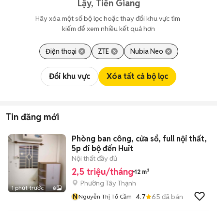
Lậy, Tiền Giang
Hãy xóa một số bộ lọc hoặc thay đổi khu vực tìm 
kiếm để xem nhiều kết quả hơn
Điện thoại
ZTE
Nubia Neo
Đổi khu vực
Xóa tất cả bộ lọc
Tin đăng mới
Phòng ban công, cửa sổ, full nội thất,
5p đi bộ đến Huit
Nội thất đầy đủ
2,5 triệu/tháng
12 m²
Phường Tây Thạnh
1 phút trước
8
N
4.7
65
đã bán
Nguyễn Thị Tố Cầm