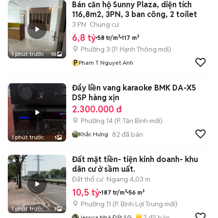
Bán căn hộ Sunny Plaza, diện tích
116,8m2, 3PN, 3 ban công, 2 toilet
3 PN
Chung cư
6,8 tỷ
58 tr/m²
117 m²
Phường 3
(
P. Hạnh Thông
mới)
1 phút trước
10
P
Pham T Nguyet Anh
Đẩy liền vang karaoke BMK DA-X5
DSP hàng xịn
2.300.000 đ
Phường 14
(
P. Tân Bình
mới)
82
đã bán
Khắc Hưng
1 phút trước
1
Đất mặt tiền- tiện kinh doanh- khu
dân cư ở sầm uất.
Đất thổ cư
Ngang 4,03 m
10,5 tỷ
187 tr/m²
56 m²
Phường 11
(
P. Bình Lợi Trung
mới)
1 phút trước
3
2
đã bán
Jessica Nhà Đất SG