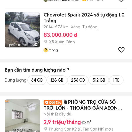
Chevrolet Spark 2024 số tự động 1.0
Trắng
2014
673 km
Xăng
Tự động
83.000.000 đ
Xã Xuân Cảnh
1 phút trước
5
P
Phong
Bạn cần tìm
dung lượng
nào ?
Dung lượng:
64 GB
128 GB
256 GB
512 GB
1 TB
2 
🪴PHÒNG TRỌ CỬA SỔ
TRỜI LỚN - THOÁNG GẦN AEON
TÂN PHÚ
Nội thất đầy đủ
2,9 triệu/tháng
25 m²
Phường Sơn Kỳ
(
P. Tân Sơn Nhì
mới)
1 phút trước