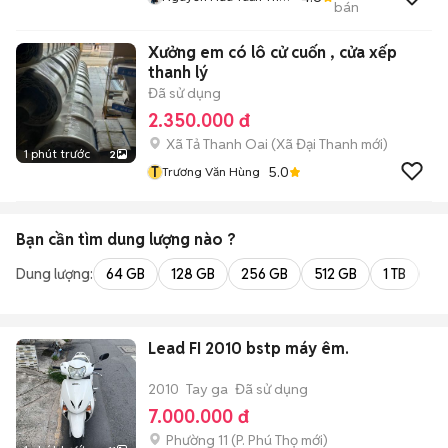
bán
Cũ Đổi Mới
Xưởng em có lô cử cuốn , cửa xếp
thanh lý
Đã sử dụng
2.350.000 đ
Xã Tả Thanh Oai
(
Xã Đại Thanh
mới)
1 phút trước
2
T
5.0
Trương Văn Hùng
Bạn cần tìm
dung lượng
nào ?
Dung lượng:
64 GB
128 GB
256 GB
512 GB
1 TB
2 
Lead FI 2010 bstp máy êm.
2010
Tay ga
Đã sử dụng
7.000.000 đ
Phường 11
(
P. Phú Thọ
mới)