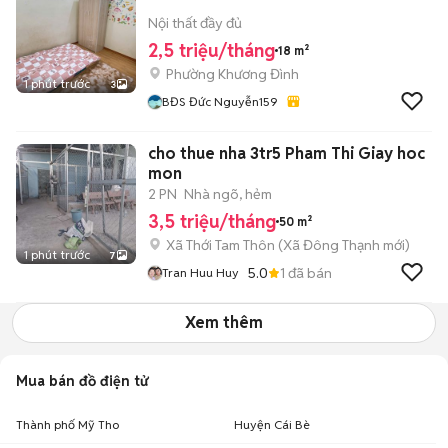
Nội thất đầy đủ
2,5 triệu/tháng
18 m²
Phường Khương Đình
1 phút trước
3
BĐS Đức Nguyễn159
cho thue nha 3tr5 Pham Thi Giay hoc
mon
2 PN
Nhà ngõ, hẻm
3,5 triệu/tháng
50 m²
Xã Thới Tam Thôn
(
Xã Đông Thạnh
mới)
1 phút trước
7
5.0
1
đã bán
Tran Huu Huy
Xem thêm
Mua bán đồ điện tử
Thành phố Mỹ Tho
Huyện Cái Bè