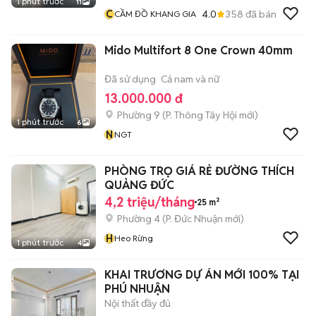
1 phút trước
11
C
4.0
358
đã bán
CẦM ĐỒ KHANG GIA
Mido Multifort 8 One Crown 40mm
Đã sử dụng
Cả nam và nữ
13.000.000 đ
Phường 9
(
P. Thông Tây Hội
mới)
1 phút trước
6
N
NGT
PHÒNG TRỌ GIÁ RẺ ĐƯỜNG THÍCH
QUẢNG ĐỨC
4,2 triệu/tháng
25 m²
Phường 4
(
P. Đức Nhuận
mới)
H
Heo Rừng
1 phút trước
4
KHAI TRƯƠNG DỰ ÁN MỚI 100% TẠI
PHÚ NHUẬN
Nội thất đầy đủ