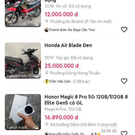
2018
Xe số
Đã sử dụng
12.000.000 đ
Phường An Khánh
(
P. Tân An
mới)
1 phút trước
7
Thành Bán Xe Đẹp Cần Thơ
Honda Air Blade Đen
2019
Tay ga
Đã sử dụng
25.000.000 đ
Phường Đông Hưng Thuận
1 phút trước
4
T
5
đã bán
Trần Văn Sơn
Honor Magic 8 Pro 5G 12GB/512GB 8
Elite Gen5 có GL
Magic6 Pro
512 GB
16.890.000 đ
Xã Dưỡng Điềm
(
Xã Bình Trưng
mới)
1 phút trước
6
2638
đã
4.8
Nguyễn Hữu Tuấn Thu