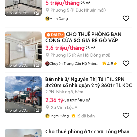
5 triệu/tháng
25 m²
Phường 5
(
P. Đức Nhuận
mới)
1 phút trước
7
M
Minh Dang
CHO THUÊ PHÒNG BAN
CÔNG CỬA SỔ GIÁ RẺ GÒ VẤP
3,6 triệu/tháng
25 m²
Phường 15
(
P. An Hội Đông
mới)
4.8
Chuyên Trang Căn Hộ Phòng
1 phút trước
8
Trọ HCM - Phan Anh
Bán nhà 3/ Nguyễn Thị Tú 1T1L 2PN
4x20m số nhà quận 2 tỷ 360tr TL KDC
2 PN
Nhà ngõ, hẻm
2,36 tỷ
30 tr/m²
80 m²
Xã Vĩnh Lộc A
1 phút trước
4
P
16
đã bán
Phạm Hằng
Cho thuê phòng ở 177 Vũ Tông Phan