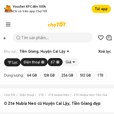
Voucher KFC đến 100k
Tải app
Chỉ có trên app Chợ Tốt
Khu vực:
Tiền Giang, Huyện Cai Lậy
Xoá lọc
Điện thoại
67
Giá
Lọc
Dung lượng:
64 GB
128 GB
256 GB
512 GB
1 TB
2 
Chợ Tốt
Điện thoại
ZTE
ZTE Nubia Neo
ZTE Nubia Neo Tiền Giang
0 Zte Nubia Neo cũ Huyện Cai Lậy, Tiền Giang đẹp