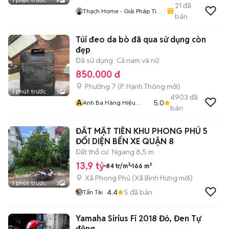
5
21
đã
Thạch Home - Giải Pháp Tìm
bán
Phòng
Túi đeo da bò đã qua sử dụng còn
đẹp
Đã sử dụng
Cả nam và nữ
850.000 đ
Phường 7
(
P. Hạnh Thông
mới)
1 phút trước
1
4903
đã
A
5.0
Anh Ba Hàng Hiệu
bán
Tuyển Online 2
ĐẤT MẶT TIỀN KHU PHONG PHÚ 5
ĐỐI DIỆN BẾN XE QUẬN 8
Đất thổ cư
Ngang 8,5 m
13,9 tỷ
84 tr/m²
166 m²
Xã Phong Phú
(
Xã Bình Hưng
mới)
1 phút trước
3
4.4
5
đã bán
Tấn Tài
Yamaha Sirius Fi 2018 Đỏ, Đen Tự
động