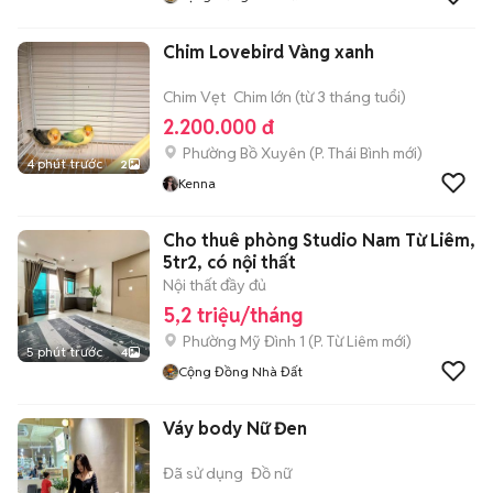
Chim Lovebird Vàng xanh
Chim Vẹt
Chim lớn (từ 3 tháng tuổi)
2.200.000 đ
Phường Bồ Xuyên
(
P. Thái Bình
mới)
4 phút trước
2
Kenna
Cho thuê phòng Studio Nam Từ Liêm,
5tr2, có nội thất
Nội thất đầy đủ
5,2 triệu/tháng
Phường Mỹ Đình 1
(
P. Từ Liêm
mới)
5 phút trước
4
Cộng Đồng Nhà Đất
Váy body Nữ Đen
Đã sử dụng
Đồ nữ