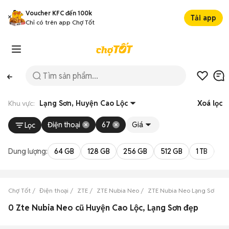
Voucher KFC đến 100k
Tải app
Chỉ có trên app Chợ Tốt
Khu vực:
Lạng Sơn, Huyện Cao Lộc
Xoá lọc
Điện thoại
67
Giá
Lọc
Dung lượng:
64 GB
128 GB
256 GB
512 GB
1 TB
2 
Chợ Tốt
Điện thoại
ZTE
ZTE Nubia Neo
ZTE Nubia Neo Lạng Sơn
0 Zte Nubia Neo cũ Huyện Cao Lộc, Lạng Sơn đẹp