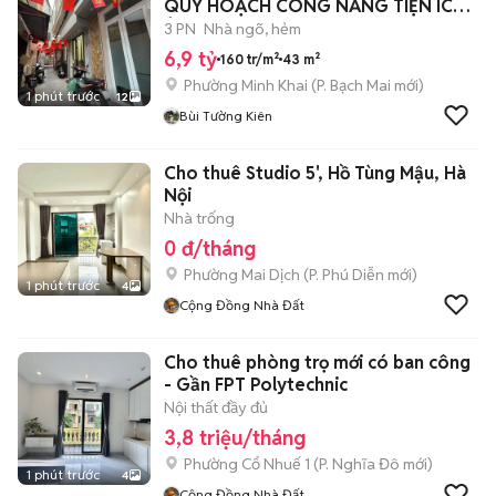
QUY HOẠCH CÔNG NĂNG TIỆN ÍCH
Ở NGAY.
3 PN
Nhà ngõ, hẻm
6,9 tỷ
160 tr/m²
43 m²
Phường Minh Khai
(
P. Bạch Mai
mới)
1 phút trước
12
Bùi Tường Kiên
Cho thuê Studio 5', Hồ Tùng Mậu, Hà
Nội
Nhà trống
0 đ/tháng
Phường Mai Dịch
(
P. Phú Diễn
mới)
1 phút trước
4
Cộng Đồng Nhà Đất
Cho thuê phòng trọ mới có ban công
- Gần FPT Polytechnic
Nội thất đầy đủ
3,8 triệu/tháng
Phường Cổ Nhuế 1
(
P. Nghĩa Đô
mới)
1 phút trước
4
Cộng Đồng Nhà Đất