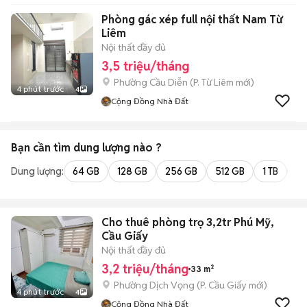
Phòng gác xép full nội thất Nam Từ
Liêm
Nội thất đầy đủ
3,5 triệu/tháng
Phường Cầu Diễn
(
P. Từ Liêm
mới)
4 phút trước
4
Cộng Đồng Nhà Đất
Bạn cần tìm
dung lượng
nào ?
Dung lượng:
64 GB
128 GB
256 GB
512 GB
1 TB
2 
Cho thuê phòng trọ 3,2tr Phú Mỹ,
Cầu Giấy
Nội thất đầy đủ
3,2 triệu/tháng
33 m²
Phường Dịch Vọng
(
P. Cầu Giấy
mới)
4 phút trước
4
Cộng Đồng Nhà Đất