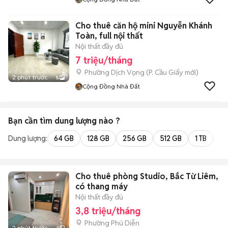
Cho thuê căn hộ mini Nguyễn Khánh
Toàn, full nội thất
Nội thất đầy đủ
7 triệu/tháng
Phường Dịch Vọng
(
P. Cầu Giấy
mới)
2 phút trước
5
Cộng Đồng Nhà Đất
Bạn cần tìm
dung lượng
nào ?
Dung lượng:
64 GB
128 GB
256 GB
512 GB
1 TB
2 
Cho thuê phòng Studio, Bắc Từ Liêm,
có thang máy
Nội thất đầy đủ
3,8 triệu/tháng
Phường Phú Diễn
2 phút trước