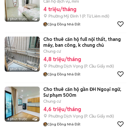
Căn hộ dịch vụ, mini
4 triệu/tháng
Phường Mỹ Đình 1
(
P. Từ Liêm
mới)
3 phút trước
4
Cộng Đồng Nhà Đất
Cho thuê căn hộ full nội thất, thang
máy, ban công, k chung chủ
Chung cư
4,8 triệu/tháng
Phường Dịch Vọng
(
P. Cầu Giấy
mới)
3 phút trước
5
Cộng Đồng Nhà Đất
Cho thuê căn hộ gần ĐH Ngoại ngữ,
Sư phạm 500m
Chung cư
4,6 triệu/tháng
Phường Dịch Vọng
(
P. Cầu Giấy
mới)
4 phút trước
4
Cộng Đồng Nhà Đất