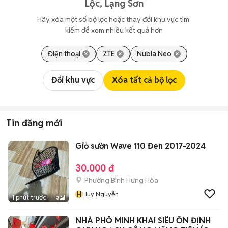
Lộc, Lạng Sơn
Hãy xóa một số bộ lọc hoặc thay đổi khu vực tìm 
kiếm để xem nhiều kết quả hơn
Điện thoại
ZTE
Nubia Neo
Đổi khu vực
Xóa tất cả bộ lọc
Tin đăng mới
Giỏ sườn Wave 110 Đen 2017-2024
30.000 đ
Phường Bình Hưng Hòa
H
Huy Nguyễn
1 phút trước
3
NHÀ PHỐ MINH KHAI SIÊU ỔN ĐỊNH