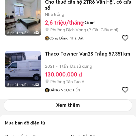
Cho thuê căn hộ 2TR6 Văn Hội, có cửa
sổ
Nhà trống
2,6 triệu/tháng
26 m²
Phường Dịch Vọng
(
P. Cầu Giấy
mới)
5 phút trước
4
Cộng Đồng Nhà Đất
Thaco Towner Van2S Trắng 57.351 km
2021
< 1 tấn
Đã sử dụng
130.000.000 đ
Phường Tân Tạo A
5 phút trước
15
ĐẶNG NGỌC TIẾN
Xem thêm
Mua bán đồ điện tử