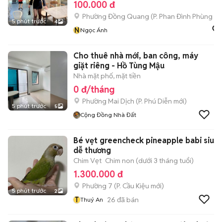
100.000 đ
Phường Đồng Quang
(
P. Phan Đình Phùng
mớ
5 phút trước
4
N
Ngọc Ánh
Cho thuê nhà mới, ban công, máy
giặt riêng - Hồ Tùng Mậu
Nhà mặt phố, mặt tiền
0 đ/tháng
Phường Mai Dịch
(
P. Phú Diễn
mới)
5 phút trước
5
Cộng Đồng Nhà Đất
Bé vẹt greencheck pineapple babi siu
dễ thương
Chim Vẹt
Chim non (dưới 3 tháng tuổi)
1.300.000 đ
Phường 7
(
P. Cầu Kiệu
mới)
5 phút trước
2
T
26
đã bán
Thuý An