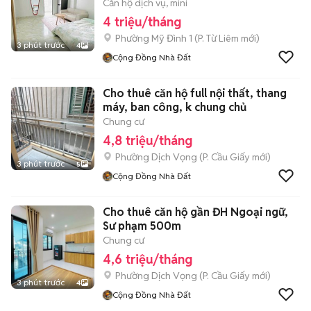
Căn hộ dịch vụ, mini
4 triệu/tháng
Phường Mỹ Đình 1
(
P. Từ Liêm
mới)
3 phút trước
4
Cộng Đồng Nhà Đất
Cho thuê căn hộ full nội thất, thang
máy, ban công, k chung chủ
Chung cư
4,8 triệu/tháng
Phường Dịch Vọng
(
P. Cầu Giấy
mới)
3 phút trước
5
Cộng Đồng Nhà Đất
Cho thuê căn hộ gần ĐH Ngoại ngữ,
Sư phạm 500m
Chung cư
4,6 triệu/tháng
Phường Dịch Vọng
(
P. Cầu Giấy
mới)
3 phút trước
4
Cộng Đồng Nhà Đất