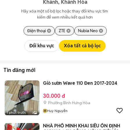
Khánh, Khánh Hòa
Hãy xóa một số bộ lọc hoặc thay đổi khu vực tìm 
kiếm để xem nhiều kết quả hơn
Điện thoại
ZTE
Nubia Neo
Đổi khu vực
Xóa tất cả bộ lọc
Tin đăng mới
Giỏ sườn Wave 110 Đen 2017-2024
30.000 đ
Phường Bình Hưng Hòa
H
Huy Nguyễn
1 phút trước
3
NHÀ PHỐ MINH KHAI SIÊU ỔN ĐỊNH