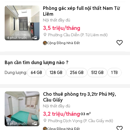
Phòng gác xép full nội thất Nam Từ
Liêm
Nội thất đầy đủ
3,5 triệu/tháng
Phường Cầu Diễn
(
P. Từ Liêm
mới)
4 phút trước
4
Cộng Đồng Nhà Đất
Bạn cần tìm
dung lượng
nào ?
Dung lượng:
64 GB
128 GB
256 GB
512 GB
1 TB
2 
Cho thuê phòng trọ 3,2tr Phú Mỹ,
Cầu Giấy
Nội thất đầy đủ
3,2 triệu/tháng
33 m²
Phường Dịch Vọng
(
P. Cầu Giấy
mới)
4 phút trước
4
Cộng Đồng Nhà Đất