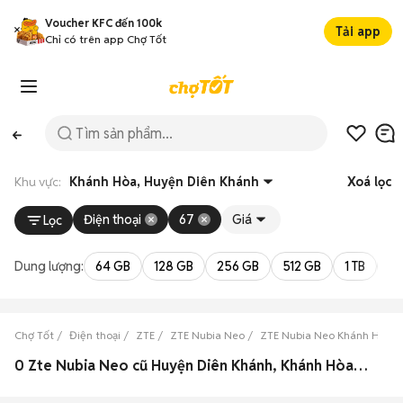
Voucher KFC đến 100k
Tải app
Chỉ có trên app Chợ Tốt
Khu vực:
Khánh Hòa, Huyện Diên Khánh
Xoá lọc
Điện thoại
67
Giá
Lọc
Dung lượng:
64 GB
128 GB
256 GB
512 GB
1 TB
2 
Chợ Tốt
Điện thoại
ZTE
ZTE Nubia Neo
ZTE Nubia Neo Khánh Hòa
0 Zte Nubia Neo cũ Huyện Diên Khánh, Khánh Hòa đẹp