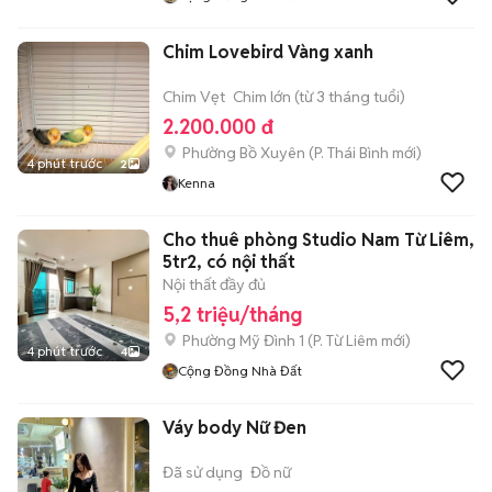
Chim Lovebird Vàng xanh
Chim Vẹt
Chim lớn (từ 3 tháng tuổi)
2.200.000 đ
Phường Bồ Xuyên
(
P. Thái Bình
mới)
4 phút trước
2
Kenna
Cho thuê phòng Studio Nam Từ Liêm,
5tr2, có nội thất
Nội thất đầy đủ
5,2 triệu/tháng
Phường Mỹ Đình 1
(
P. Từ Liêm
mới)
4 phút trước
4
Cộng Đồng Nhà Đất
Váy body Nữ Đen
Đã sử dụng
Đồ nữ