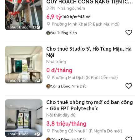
QUY HOẠCH CÔNG NĂNG TIỆN ÍCH
Ở NGAY.
3 PN
Nhà ngõ, hẻm
6,9 tỷ
160 tr/m²
43 m²
Phường Minh Khai
(
P. Bạch Mai
mới)
1 phút trước
12
Bùi Tường Kiên
Cho thuê Studio 5', Hồ Tùng Mậu, Hà
Nội
Nhà trống
0 đ/tháng
Phường Mai Dịch
(
P. Phú Diễn
mới)
1 phút trước
4
Cộng Đồng Nhà Đất
Cho thuê phòng trọ mới có ban công
- Gần FPT Polytechnic
Nội thất đầy đủ
3,8 triệu/tháng
Phường Cổ Nhuế 1
(
P. Nghĩa Đô
mới)
1 phút trước
4
Cộng Đồng Nhà Đất