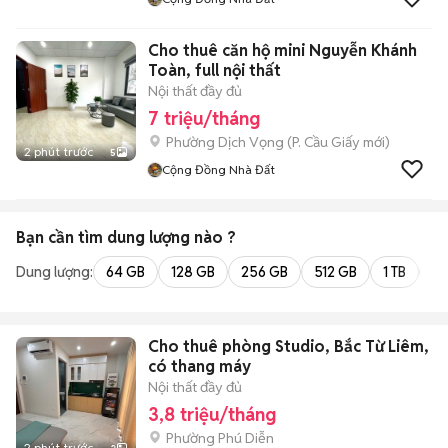
Cho thuê căn hộ mini Nguyễn Khánh
Toàn, full nội thất
Nội thất đầy đủ
7 triệu/tháng
Phường Dịch Vọng
(
P. Cầu Giấy
mới)
2 phút trước
5
Cộng Đồng Nhà Đất
Bạn cần tìm
dung lượng
nào ?
Dung lượng:
64 GB
128 GB
256 GB
512 GB
1 TB
2 
Cho thuê phòng Studio, Bắc Từ Liêm,
có thang máy
Nội thất đầy đủ
3,8 triệu/tháng
Phường Phú Diễn
2 phút trước