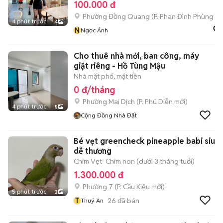
100.000 đ
Phường Đồng Quang
(
P. Phan Đình Phùng
mớ
4 phút trước
4
N
Ngọc Ánh
Cho thuê nhà mới, ban công, máy
giặt riêng - Hồ Tùng Mậu
Nhà mặt phố, mặt tiền
0 đ/tháng
Phường Mai Dịch
(
P. Phú Diễn
mới)
4 phút trước
5
Cộng Đồng Nhà Đất
Bé vẹt greencheck pineapple babi siu
dễ thương
Chim Vẹt
Chim non (dưới 3 tháng tuổi)
1.300.000 đ
Phường 7
(
P. Cầu Kiệu
mới)
5 phút trước
2
T
26
đã bán
Thuý An