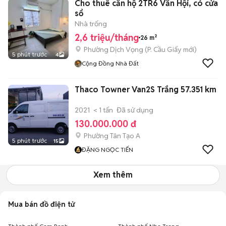
Cho thuê căn hộ 2TR6 Văn Hội, có cửa
sổ
Nhà trống
2,6 triệu/tháng
26 m²
Phường Dịch Vọng
(
P. Cầu Giấy
mới)
5 phút trước
4
Cộng Đồng Nhà Đất
Thaco Towner Van2S Trắng 57.351 km
2021
< 1 tấn
Đã sử dụng
130.000.000 đ
Phường Tân Tạo A
5 phút trước
15
ĐẶNG NGỌC TIẾN
Xem thêm
Mua bán đồ điện tử