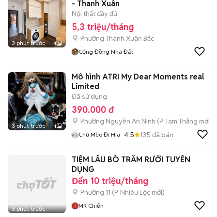
- Thanh Xuân
Nội thất đầy đủ
5,3 triệu/tháng
Phường Thanh Xuân Bắc
3 phút trước
4
Cộng Đồng Nhà Đất
Mô hình ATRI My Dear Moments real
Limited
Đã sử dụng
390.000 đ
Phường Nguyễn An Ninh
(
P. Tam Thắng
mới)
3 phút trước
1
4.5
135
đã bán
Chú Mèo Đi Hia
TIỆM LẨU BÒ TRĂM RƯỠI TUYỂN
DỤNG
Đến 10 triệu/tháng
Phường 11
(
P. Nhiêu Lộc
mới)
MR Chiến
3 phút trước