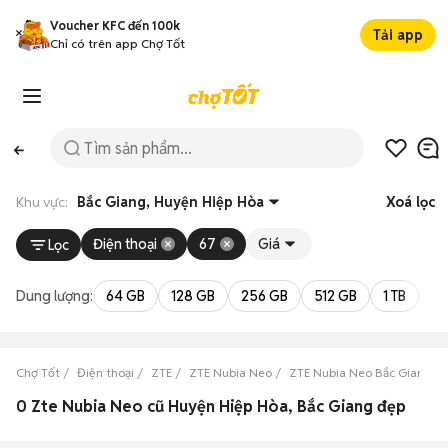
Voucher KFC đến 100k
Tải app
Chỉ có trên app Chợ Tốt
Khu vực:
Bắc Giang, Huyện Hiệp Hòa
Xoá lọc
Điện thoại
67
Giá
Lọc
Dung lượng:
64 GB
128 GB
256 GB
512 GB
1 TB
2 
Chợ Tốt
Điện thoại
ZTE
ZTE Nubia Neo
ZTE Nubia Neo Bắc Giang
0 Zte Nubia Neo cũ Huyện Hiệp Hòa, Bắc Giang đẹp