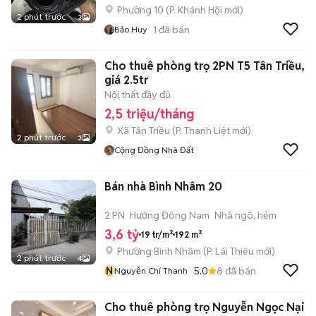
Phường 10
(
P. Khánh Hội
mới)
2 phút trước
3
1
đã bán
Bảo Huy
Cho thuê phòng trọ 2PN T5 Tân Triều,
giá 2.5tr
Nội thất đầy đủ
2,5 triệu/tháng
Xã Tân Triều
(
P. Thanh Liệt
mới)
2 phút trước
3
Cộng Đồng Nhà Đất
Bán nhà Bình Nhâm 20
2 PN
Hướng Đông Nam
Nhà ngõ, hẻm
3,6 tỷ
19 tr/m²
192 m²
Phường Bình Nhâm
(
P. Lái Thiêu
mới)
2 phút trước
4
N
5.0
8
đã bán
Nguyễn Chí Thanh
Cho thuê phòng trọ Nguyễn Ngọc Nại