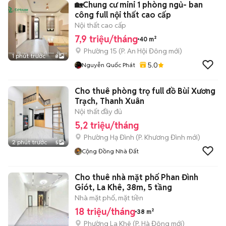
🏡Chung cư mini 1 phòng ngủ- ban
công full nội thất cao cấp
Nội thất cao cấp
7,9 triệu/tháng
40 m²
Phường 15
(
P. An Hội Đông
mới)
1 phút trước
8
5.0
Nguyễn Quốc Phát
Cho thuê phòng trọ full đồ Bùi Xương
Trạch, Thanh Xuân
Nội thất đầy đủ
5,2 triệu/tháng
Phường Hạ Đình
(
P. Khương Đình
mới)
2 phút trước
5
Cộng Đồng Nhà Đất
Cho thuê nhà mặt phố Phan Đình
Giót, La Khê, 38m, 5 tầng
Nhà mặt phố, mặt tiền
18 triệu/tháng
38 m²
Phường La Khê
(
P. Hà Đông
mới)