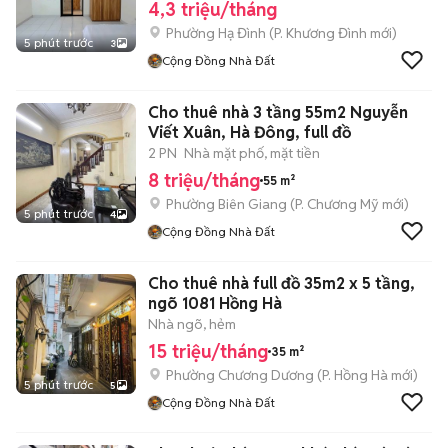
4,3 triệu/tháng
Phường Hạ Đình
(
P. Khương Đình
mới)
5 phút trước
3
Cộng Đồng Nhà Đất
Cho thuê nhà 3 tầng 55m2 Nguyễn
Viết Xuân, Hà Đông, full đồ
2 PN
Nhà mặt phố, mặt tiền
8 triệu/tháng
55 m²
Phường Biên Giang
(
P. Chương Mỹ
mới)
5 phút trước
4
Cộng Đồng Nhà Đất
Cho thuê nhà full đồ 35m2 x 5 tầng,
ngõ 1081 Hồng Hà
Nhà ngõ, hẻm
15 triệu/tháng
35 m²
Phường Chương Dương
(
P. Hồng Hà
mới)
5 phút trước
5
Cộng Đồng Nhà Đất