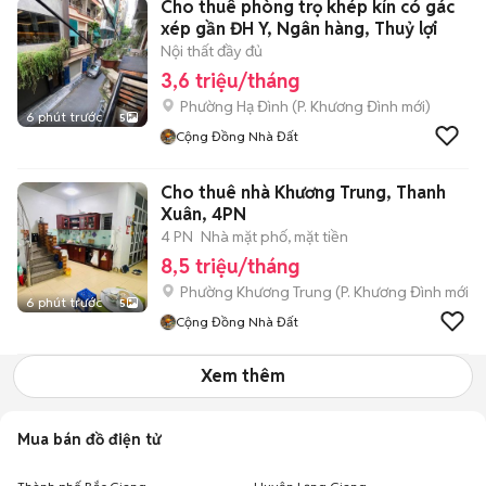
Cho thuê phòng trọ khép kín có gác
xép gần ĐH Y, Ngân hàng, Thuỷ lợi
Nội thất đầy đủ
3,6 triệu/tháng
Phường Hạ Đình
(
P. Khương Đình
mới)
6 phút trước
5
Cộng Đồng Nhà Đất
Cho thuê nhà Khương Trung, Thanh
Xuân, 4PN
4 PN
Nhà mặt phố, mặt tiền
8,5 triệu/tháng
Phường Khương Trung
(
P. Khương Đình
mới)
6 phút trước
5
Cộng Đồng Nhà Đất
Xem thêm
Mua bán đồ điện tử