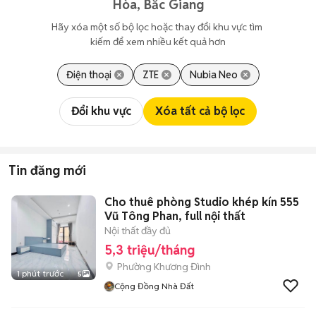
Hòa, Bắc Giang
Hãy xóa một số bộ lọc hoặc thay đổi khu vực tìm 
kiếm để xem nhiều kết quả hơn
Điện thoại
ZTE
Nubia Neo
Đổi khu vực
Xóa tất cả bộ lọc
Tin đăng mới
Cho thuê phòng Studio khép kín 555
Vũ Tông Phan, full nội thất
Nội thất đầy đủ
5,3 triệu/tháng
Phường Khương Đình
1 phút trước
5
Cộng Đồng Nhà Đất