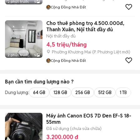
2 phút trước
5
Cộng Đồng Nhà Đất
Cho thuê phòng trọ 4.500.000đ,
Thanh Xuân, Nội thất đầy đủ
Nội thất đầy đủ
4,5 triệu/tháng
Phường Khương Mai
(
P. Phương Liệt
mới)
2 phút trước
5
Cộng Đồng Nhà Đất
Bạn cần tìm
dung lượng
nào ?
Dung lượng:
64 GB
128 GB
256 GB
512 GB
1 TB
2 
Máy ảnh Canon EOS 7D Đen EF-S 18-
55mm
Đã sử dụng (chưa sửa chữa)
3.200.000 đ