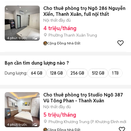
Cho thuê phòng trọ Ngõ 286 Nguyễn
Xiển, Thanh Xuân, full nội thất
Nội thất đầy đủ
4 triệu/tháng
Phường Thanh Xuân Trung
4 phút trước
3
Cộng Đồng Nhà Đất
Bạn cần tìm
dung lượng
nào ?
Dung lượng:
64 GB
128 GB
256 GB
512 GB
1 TB
2 
Cho thuê phòng trọ Studio Ngõ 387
Vũ Tông Phan - Thanh Xuân
Nội thất đầy đủ
5 triệu/tháng
Phường Khương Trung
(
P. Khương Đình
mới)
4 phút trước
3
Cộng Đồng Nhà Đất