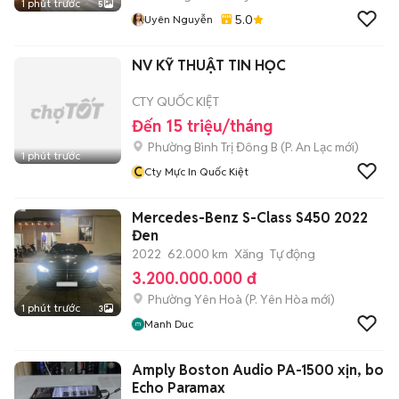
1 phút trước
5
5.0
Uyên Nguyễn
NV KỸ THUẬT TIN HỌC
CTY QUỐC KIỆT
Đến 15 triệu/tháng
Phường Bình Trị Đông B
(
P. An Lạc
mới)
1 phút trước
C
Cty Mực In Quốc Kiệt
Mercedes-Benz S-Class S450 2022
Đen
2022
62.000 km
Xăng
Tự động
3.200.000.000 đ
Phường Yên Hoà
(
P. Yên Hòa
mới)
1 phút trước
3
Manh Duc
Amply Boston Audio PA-1500 xịn, bo
Echo Paramax