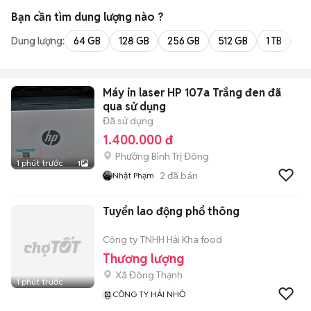
Bạn cần tìm
dung lượng
nào ?
Dung lượng:
64 GB
128 GB
256 GB
512 GB
1 TB
2 
Máy in laser HP 107a Trắng đen đã
qua sử dụng
Đã sử dụng
1.400.000 đ
Phường Bình Trị Đông
1 phút trước
1
2
đã bán
Nhật Phạm
Tuyển lao động phổ thông
Công ty TNHH Hải Kha food
Thương lượng
Xã Đông Thạnh
1 phút trước
CÔNG TY HẢI NHỎ