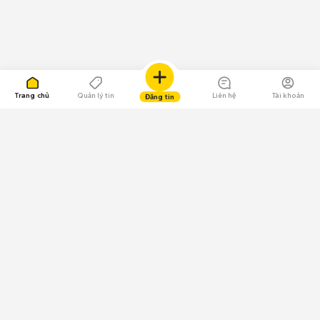
Trang chủ
Quản lý tin
Liên hệ
Tài khoản
Đăng tin
109.000 Bình chọn
Tải ứng dụng Chợ Tốt
Về Chợ Tốt
Quy chế sàn
Chính sách bảo mật
Giải quyết tranh chấp
CÔNG TY TNHH CHỢ TỐT - Người đại diện theo pháp luật:
Nguyễn Trọng Tấn; GPDKKD: 0312120782 do Sở KH & ĐT TP.HCM cấp ngày