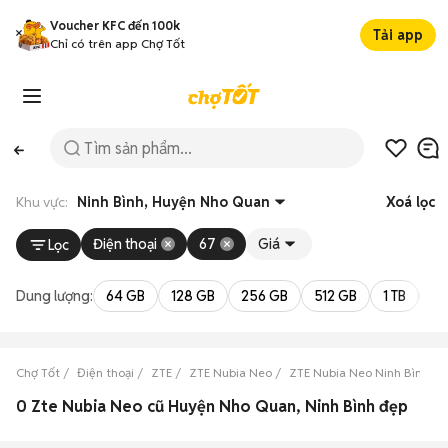
Voucher KFC đến 100k
Tải app
Chỉ có trên app Chợ Tốt
Khu vực:
Ninh Bình, Huyện Nho Quan
Xoá lọc
Điện thoại
67
Giá
Lọc
Dung lượng:
64 GB
128 GB
256 GB
512 GB
1 TB
2 
Chợ Tốt
Điện thoại
ZTE
ZTE Nubia Neo
ZTE Nubia Neo Ninh Bình
0 Zte Nubia Neo cũ Huyện Nho Quan, Ninh Bình đẹp