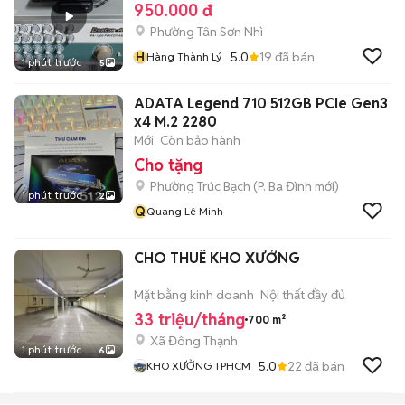
950.000 đ
Phường Tân Sơn Nhì
H
5.0
19
đã bán
Hàng Thành Lý
1 phút trước
5
ADATA Legend 710 512GB PCIe Gen3
x4 M.2 2280
Mới
Còn bảo hành
Cho tặng
Phường Trúc Bạch
(
P. Ba Đình
mới)
1 phút trước
2
Q
Quang Lê Minh
CHO THUÊ KHO XƯỞNG
Mặt bằng kinh doanh
Nội thất đầy đủ
33 triệu/tháng
700 m²
Xã Đông Thạnh
1 phút trước
6
5.0
22
đã bán
KHO XƯỞNG TPHCM