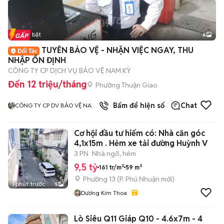
Tin nổi bật
6
+
2
TUYỂN BẢO VỆ - NHẬN VIỆC NGAY, THU
NHẬP ỔN ĐỊNH
CÔNG TY CP DỊCH VỤ BẢO VỆ NAM KỲ
Đến 12 triệu/tháng
Phường Thuận Giao
3
đã bán
Bấm để hiện số
Chat
CÔNG TY CP DV BẢO VỆ NAM
KỲ
Cơ hội đầu tư hiếm có: Nhà căn góc
4,1x15m . Hẻm xe tải đường Huỳnh V
3 PN
Nhà ngõ, hẻm
9,5 tỷ
161 tr/m²
59 m²
Phường 13
(
P. Phú Nhuận
mới)
1 phút trước
5
Dương Kim Thoa
Lò Siêu Q11 Giáp Q10 - 4.6x7m - 4