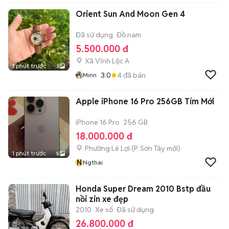
Orient Sun And Moon Gen 4
Đã sử dụng
Đồ nam
5.500.000 đ
Xã Vĩnh Lộc A
1 phút trước
3
3.0
4
đã bán
Minn
Apple iPhone 16 Pro 256GB Tím Mới
iPhone 16 Pro
256 GB
18.000.000 đ
Phường Lê Lợi
(
P. Sơn Tây
mới)
1 phút trước
5
N
Ngthai
Honda Super Dream 2010 Bstp đầu
nồi zin xe đẹp
2010
Xe số
Đã sử dụng
26.800.000 đ