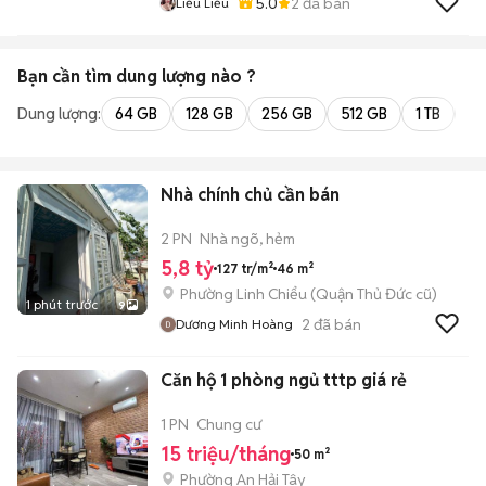
5.0
2
đã bán
Liễu Liễu
Bạn cần tìm
dung lượng
nào ?
Dung lượng:
64 GB
128 GB
256 GB
512 GB
1 TB
2 
Nhà chính chủ cần bán
2 PN
Nhà ngõ, hẻm
5,8 tỷ
127 tr/m²
46 m²
Phường Linh Chiểu (Quận Thủ Đức cũ)
1 phút trước
9
2
đã bán
Dương Minh Hoàng
Căn hộ 1 phòng ngủ tttp giá rẻ
1 PN
Chung cư
15 triệu/tháng
50 m²
Phường An Hải Tây