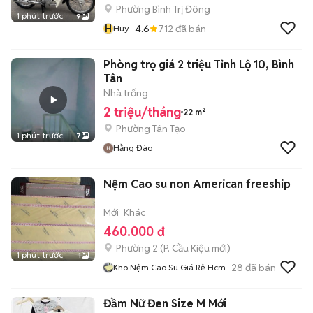
Phường Bình Trị Đông
1 phút trước
9
H
4.6
712
đã bán
Huy
Phòng trọ giá 2 triệu Tỉnh Lộ 10, Bình
Tân
Nhà trống
2 triệu/tháng
22 m²
Phường Tân Tạo
1 phút trước
7
Hằng Đào
Nệm Cao su non American freeship
Mới
Khác
460.000 đ
Phường 2
(
P. Cầu Kiệu
mới)
1 phút trước
1
28
đã bán
Kho Nệm Cao Su Giá Rẻ Hcm
Đầm Nữ Đen Size M Mới