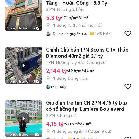
Tầng - Hoàn Công - 5.3 Tỷ
3 PN
Nhà ngõ, hẻm
5,3 tỷ
171 tr/m²
31 m²
Phường 13
(
P. Phú Thọ
mới)
1 phút trước
6
1
đã bán
BĐS Như Nguyễn455
Chính Chủ bán 1PN Bcons City Tháp
Diamond 43m2 giá 2,1 tỷ
1 PN
Hướng Tây Bắc
Chung cư
2,144 tỷ
49 tr/m²
44 m²
Phường Đông Hòa
1 phút trước
5
Thu Thủy
Gia đình trẻ tìm CH 2PN 4,15 tỷ btp,
có sổ hồng tại Lumière Boulevard
2 PN
Chung cư
4,15 tỷ
62 tr/m²
67 m²
Phường Long Bình (Quận 9 cũ)
1 phút trước
11