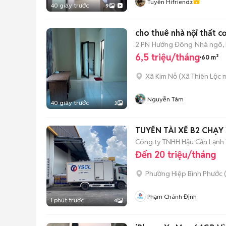
Tuyền Hifriendz
40 giây trước
9
cho thuê nhà nội thất c
2 PN
Hướng Đông
Nhà ngõ,
6,5 triệu/tháng
60 m²
Xã Kim Nỗ
(
Xã Thiên Lộc
m
Nguyễn Tâm
40 giây trước
3
TUYỂN TÀI XẾ B2 CHẠY
Công ty TNHH Hậu Cần Lạnh
Đến 20 triệu/tháng
Phường Hiệp Bình Phước 
Phạm Chánh Định
1 phút trước
4