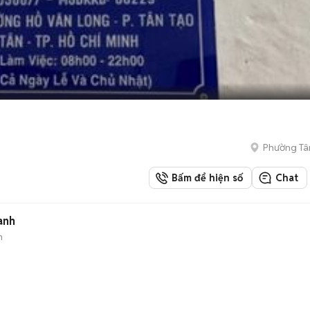
Phường Tâ
Bấm để hiện số
Chat
anh
n