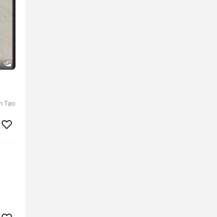
1
n Tạo