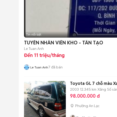
Tin nổi bật
TUYỂN NHÂN VIÊN KHO - TÂN TẠO
Le Tuan Anh
Đến 11 triệu/tháng
7
đã bán
Le Tuan Anh
Toyota GL 7 chỗ màu X
2003
12.345 km
Xăng
Số sà
98.000.000 đ
Phường An Lạc