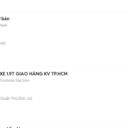
ơ bản
 hẻm
ới)
 XE 1.9T GIAO HÀNG KV TP.HCM
 Yoshida Sài Gòn
(Quận Thủ Đức cũ)