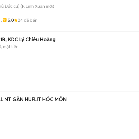
hủ Đức cũ)
(
P. Linh Xuân
mới)
5.0
24
đã bán
e
 1B, KDC Lý Chiêu Hoàng
, mặt tiền
L NT GẦN HUFLIT HÓC MÔN