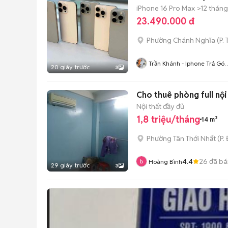
iPhone 16 Pro Max
>12 tháng
23.490.000 đ
Phường Chánh Nghĩa
(
P.
Trần Khánh - Iphone Trả Góp
20 giây trước
3
Bình Dương
Cho thuê phòng full nội
Nội thất đầy đủ
1,8 triệu/tháng
14 m²
Phường Tân Thới Nhất
(
P.
4.4
26
đã bá
Hoàng Bình
29 giây trước
3