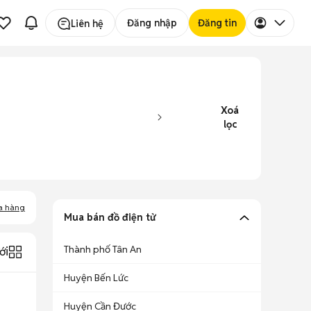
Đăng nhập
Đăng tin
Liên hệ
Xoá
lọc
a hàng
Mua bán đồ điện tử
Thành phố Tân An
ới
Huyện Bến Lức
Huyện Cần Đước