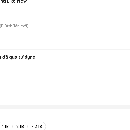
ng Like New
(
P. Bình Tân
mới)
n đã qua sử dụng
1 TB
2 TB
> 2 TB