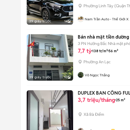
Phường Linh Tây (Quận T
Nam Trần Auto - Thế Giới X
39 giây trước
14
Lướt
Bán nhà mặt tiền đường
3 PN
Hướng Bắc
Nhà mặt phố
7,7 tỷ
138 tr/m²
56 m²
Phường An Lạc
Võ Ngọc Thắng
39 giây trước
10
DUPLEX BAN CÔNG FUL
3,7 triệu/tháng
25 m²
Xã Bà Điểm