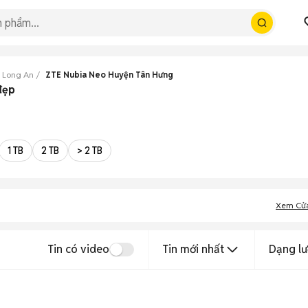
 Long An
ZTE Nubia Neo Huyện Tân Hưng
đẹp
1 TB
2 TB
> 2 TB
Xem Cử
Tin có video
Tin mới nhất
Dạng lư