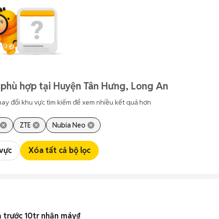
 phù hợp tại Huyện Tân Hưng, Long An
hay đổi khu vực tìm kiếm để xem nhiều kết quả hơn
ZTE
Nubia Neo
 vực
Xóa tất cả bộ lọc
 trước 10tr nhận máy₫