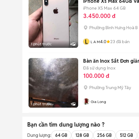
iPhone Xs Max 64GB Và
iPhone XS Max
64 GB
3.450.000 đ
Phường Bình Hưng Hoà B
L
4.0
23
đã bán
L A M
1 phút trước
4
Bàn ăn Inox Sắt Đơn giả
Đã sử dụng
Inox
100.000 đ
Phường Trung Mỹ Tây
Gia Long
1 phút trước
1
Bạn cần tìm
dung lượng
nào ?
Dung lượng:
64 GB
128 GB
256 GB
512 GB