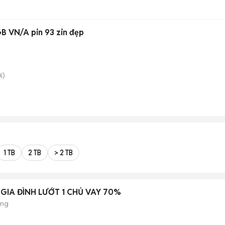
B VN/A pin 93 zin đẹp
i)
1 TB
2 TB
> 2 TB
 GIA ĐÌNH LƯỚT 1 CHỦ VAY 70%
ộng