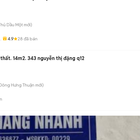
 Thủ Dầu Một
mới)
4.9
28
đã bán
 thất. 14m2. 343 nguyễn thị đặng q12
 Đông Hưng Thuận
mới)
n