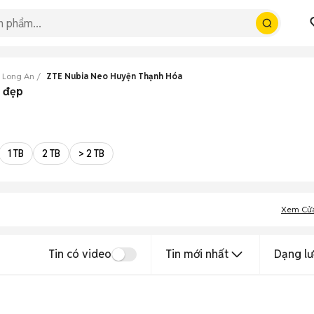
 Long An
ZTE Nubia Neo Huyện Thạnh Hóa
 đẹp
1 TB
2 TB
> 2 TB
Xem Cử
Tin có video
Tin mới nhất
Dạng lư