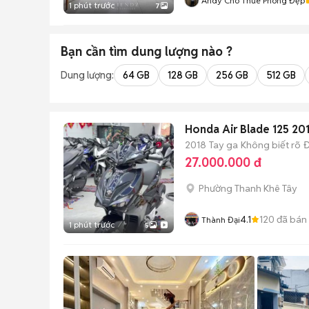
Andy Cho Thuê Phòng Đẹp
1 phút trước
7
Bạn cần tìm
dung lượng
nào ?
Dung lượng:
64 GB
128 GB
256 GB
512 GB
Honda Air Blade 125 20
2018
Tay ga
Không biết rõ
Đ
27.000.000 đ
Phường Thanh Khê Tây
4.1
120
đã bán
Thành Đại
1 phút trước
5