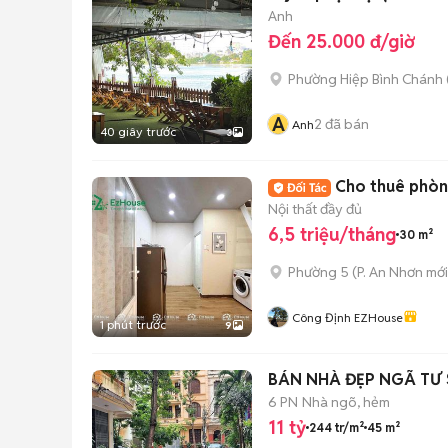
Anh
Đến 25.000 đ/giờ
Phường Hiệp Bình Chánh 
A
2
đã bán
Anh
40 giây trước
3
Cho thuê phòng
Nội thất đầy đủ
6,5 triệu/tháng
30 m²
Phường 5
(
P. An Nhơn
mới
Công Định EZHouse
1 phút trước
9
BÁN NHÀ ĐẸP 
6 PN
Nhà ngõ, hẻm
11 tỷ
244 tr/m²
45 m²