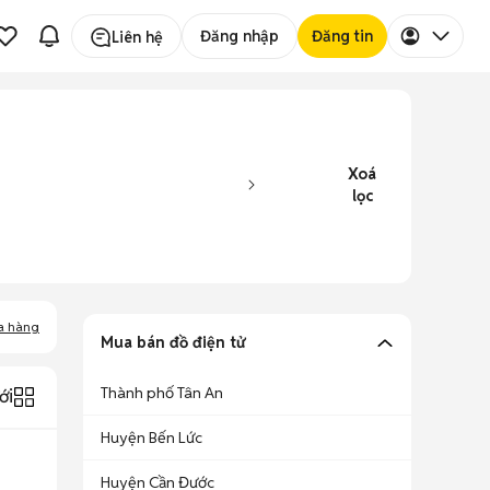
Đăng nhập
Đăng tin
Liên hệ
Xoá
lọc
a hàng
Mua bán đồ điện tử
Thành phố Tân An
ới
Huyện Bến Lức
Huyện Cần Đước