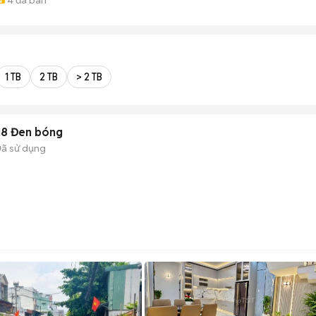
1 TB
2 TB
> 2 TB
18 Đen bóng
ã sử dụng