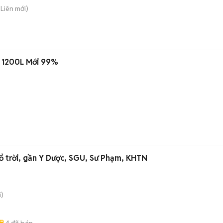
 Liên
mới)
x 1200L Mới 99%
ổ trời, gần Y Dược, SGU, Sư Phạm, KHTN
)
4
đã bán