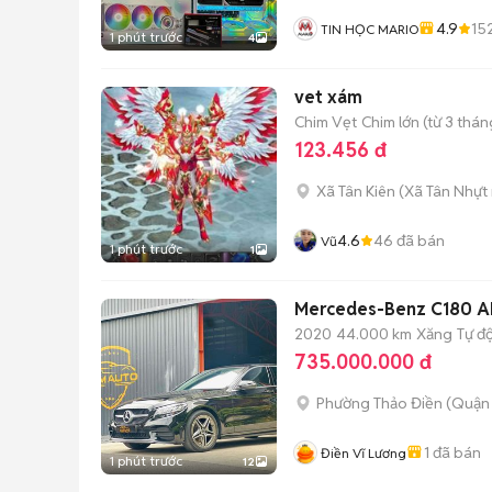
4.9
15
TIN HỌC MARIO
1 phút trước
4
vet xám
Chim Vẹt
Chim lớn (từ 3 thán
123.456 đ
Xã Tân Kiên
(
Xã Tân Nhựt
4.6
46
đã bán
Vũ
1 phút trước
1
Mercedes-Benz C180 
2020
44.000 km
Xăng
Tự đ
735.000.000 đ
Phường Thảo Điền (Quận 
1
đã bán
Điền Vĩ Lương
1 phút trước
12