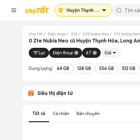
Huyện Thạnh Hóa
Chợ Tốt
Điện thoại
ZTE
ZTE Nubia Neo
ZTE Nubia Neo
0 Zte Nubia Neo cũ Huyện Thạnh Hóa, Long An
Lọc
Điện thoại
67
Giá
Dung lượng:
64 GB
128 GB
256 GB
512 GB
Siêu thị điện tử
Tất cả
Cá nhân
Bán chuyên