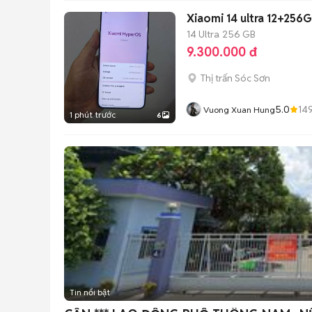
Xiaomi 14 ultra 12+256
14 Ultra
256 GB
9.300.000 đ
Thị trấn Sóc Sơn
5.0
14
Vuong Xuan Hung
1 phút trước
6
Tin nổi bật