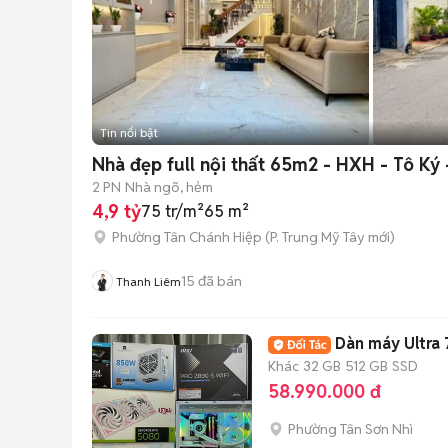
Tin nổi bật
Nhà đẹp full nội thất 65m2 - HXH - Tô Ký 
2 PN
Nhà ngõ, hẻm
4,9 tỷ
75 tr/m²
65 m²
Phường Tân Chánh Hiệp
(
P. Trung Mỹ Tây
mới)
15
đã bán
Thanh Liêm
Dàn máy Ultra
Khác
32 GB
512 GB
SSD
58.990.000 đ
Phường Tân Sơn Nhì