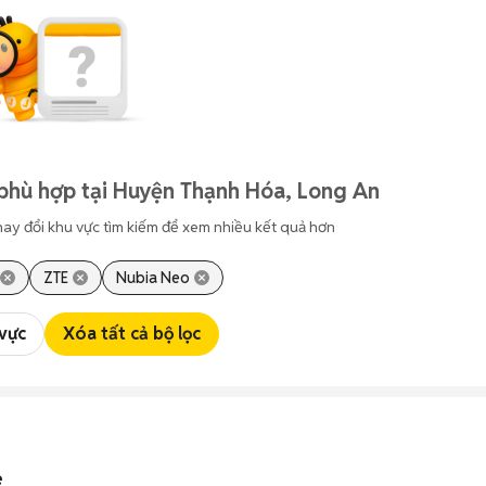
phù hợp tại Huyện Thạnh Hóa, Long An
hay đổi khu vực tìm kiếm để xem nhiều kết quả hơn
ZTE
Nubia Neo
 vực
Xóa tất cả bộ lọc
e