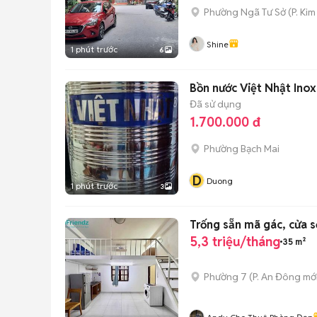
Phường Ngã Tư Sở
(
P. Kim
Shine
1 phút trước
6
Bồn nước Việt Nhật Ino
Đã sử dụng
1.700.000 đ
Phường Bạch Mai
D
Duong
1 phút trước
3
Trống sẵn mã gác, cửa s
5,3 triệu/tháng
35 m²
Phường 7
(
P. An Đông
mới