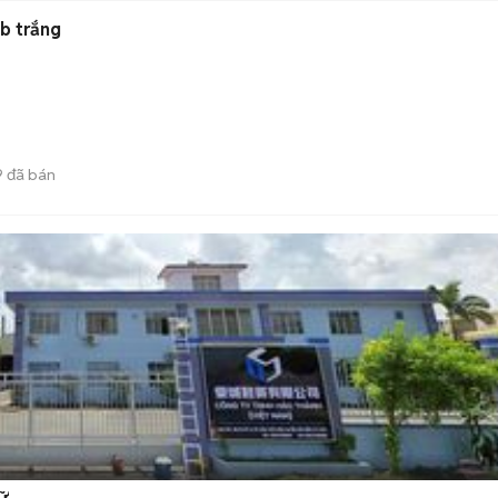
Gb trắng
9
đã bán