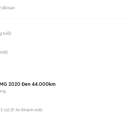
2
đã bán
g tuổi)
mới)
AMG 2020 Đen 44.000km
ộng
2 cũ)
(
P. An Khánh
mới)