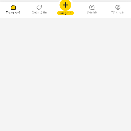
Trang chủ
Quản lý tin
Liên hệ
Tài khoản
Đăng tin
109.000 Bình chọn
Tải ứng dụng Chợ Tốt
Về Chợ Tốt
Quy chế sàn
Chính sách bảo mật
Giải quyết tranh chấp
CÔNG TY TNHH CHỢ TỐT - Người đại diện theo pháp luật:
Nguyễn Trọng Tấn; GPDKKD: 0312120782 do Sở KH & ĐT TP.HCM cấp ngày
11/01/2013;
GPMXH: 185/GP-BTTTT do Bộ Thông tin và Truyền thông
cấp ngày 09/07/2024 - Chịu trách nhiệm
nội dung: Trần Hoàng Ly.
Chính sách sử dụng
Địa chỉ: Tầng 18, Toà nhà UOA, Số 6 đường Tân Trào, Phường Tân Mỹ,