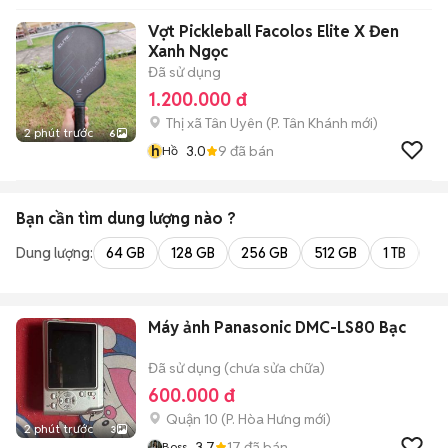
Vợt Pickleball Facolos Elite X Đen
Xanh Ngọc
Đã sử dụng
1.200.000 đ
Thị xã Tân Uyên
(
P. Tân Khánh
mới)
2 phút trước
6
h
3.0
9
đã bán
Hồ
Bạn cần tìm
dung lượng
nào ?
Dung lượng:
64 GB
128 GB
256 GB
512 GB
1 TB
2 
Máy ảnh Panasonic DMC-LS80 Bạc
Đã sử dụng (chưa sửa chữa)
600.000 đ
Quận 10
(
P. Hòa Hưng
mới)
2 phút trước
3
3.7
17
đã bán
Boss