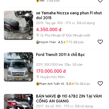
v
3
đã bán
Vân
xe Yamaha Nozza xang phun Fi nhut
doi 2015
2015
Tay ga
100 - 175 cc
Đã sử dụng
4.350.000 đ
Q. Phú Nhuận
(
P. Đức Nhuận
mới)
5 phút trước
6
4.5
775
đã bán
Huỳnh Thân
Ford Transit 2011 6 chỗ Bạc
2011
300.000 km
Dầu
Số sàn
170.000.000 đ
Huyện Hóc Môn
5 phút trước
17
p
5.0
116
đã bán
Phạm Anh Tuấn Vũ
BÁN WAVE @ 110 67B2 ZIN TẠI VÀM
CỐNG AN GIANG
2017
Xe số
100 - 175 cc
Đã sử dụng