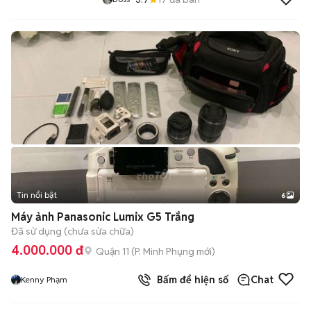
Tin nổi bật
6
+
2
Máy ảnh Panasonic Lumix G5 Trắng
Đã sử dụng (chưa sửa chữa)
4.000.000 đ
Quận 11
(
P. Minh Phụng
mới)
Bấm để hiện số
Chat
Kenny Phạm