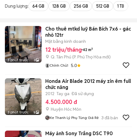
Dung lượng:
64 GB
128 GB
256 GB
512 GB
1 TB
2 
Cho thuê mtkd luỹ Bán Bích 7x6 - gác
nhỏ 12tr
Mặt bằng kinh doanh
12 triệu/tháng
42 m²
Q. Tân Phú
(
P. Phú Thọ Hòa
mới)
3 phút trước
3
5.0
Chính Chủ1
Honda Air Blade 2012 máy zin êm full
chức năng
2012
Tay ga
Đã sử dụng
4.500.000 đ
Huyện Hóc Môn
3 phút trước
5
3
đã bán
Xe Thanh Lý Phụ Tùng Giá Rẻ
Máy ảnh Sony Trắng DSC T90