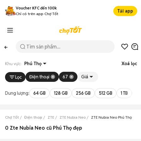
Voucher KFC đến 100k
Tải app
Chỉ có trên app Chợ Tốt
Khu vực:
Phú Thọ
Xoá lọc
Điện thoại
67
Giá
Lọc
Dung lượng:
64 GB
128 GB
256 GB
512 GB
1 TB
2 
Chợ Tốt
Điện thoại
ZTE
ZTE Nubia Neo
ZTE Nubia Neo Phú Thọ
0 Zte Nubia Neo cũ Phú Thọ đẹp