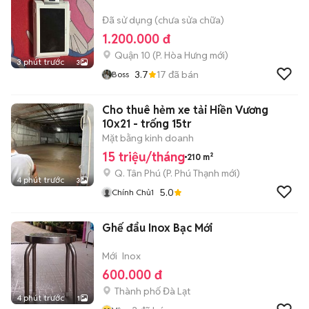
Đã sử dụng (chưa sửa chữa)
1.200.000 đ
Quận 10
(
P. Hòa Hưng
mới)
3 phút trước
3
3.7
17
đã bán
Boss
Cho thuê hẻm xe tải Hiền Vương
10x21 - trống 15tr
Mặt bằng kinh doanh
15 triệu/tháng
210 m²
Q. Tân Phú
(
P. Phú Thạnh
mới)
4 phút trước
3
5.0
Chính Chủ1
Ghế đẩu Inox Bạc Mới
Mới
Inox
600.000 đ
Thành phố Đà Lạt
4 phút trước
1