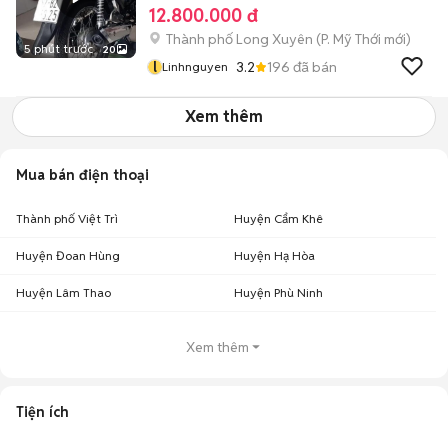
12.800.000 đ
Thành phố Long Xuyên
(
P. Mỹ Thới
mới)
5 phút trước
20
l
3.2
196
đã bán
Linhnguyen
Xem thêm
Mua bán điện thoại
Thành phố Việt Trì
Huyện Cẩm Khê
Huyện Đoan Hùng
Huyện Hạ Hòa
Huyện Lâm Thao
Huyện Phù Ninh
Xem thêm
Tiện ích