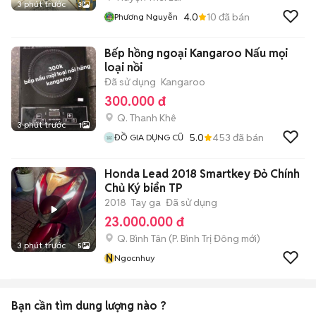
3 phút trước
3
4.0
10
đã bán
Phương Nguyễn
Bếp hồng ngoại Kangaroo Nấu mọi
loại nồi
Đã sử dụng
Kangaroo
300.000 đ
Q. Thanh Khê
3 phút trước
1
5.0
453
đã bán
ĐỒ GIA DỤNG CŨ
Honda Lead 2018 Smartkey Đỏ Chính
Chủ Ký biển TP
2018
Tay ga
Đã sử dụng
23.000.000 đ
Q. Bình Tân
(
P. Bình Trị Đông
mới)
3 phút trước
5
N
Ngocnhuy
Bạn cần tìm
dung lượng
nào ?