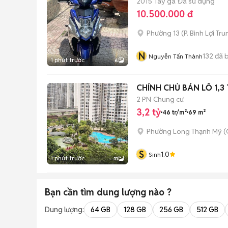
2015
Tay ga
Đã sử dụng
10.500.000 đ
Phường 13
(
P. Bình Lợi Tr
N
132
đã 
Nguyễn Tấn Thành
1 phút trước
6
CHÍNH CHỦ BÁN LỖ 1,
2 PN
Chung cư
3,2 tỷ
46 tr/m²
69 m²
Phường Long Thạnh Mỹ (
S
1.0
Sinh
1 phút trước
11
Bạn cần tìm
dung lượng
nào ?
Dung lượng:
64 GB
128 GB
256 GB
512 GB