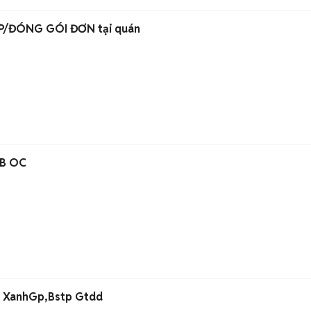
ẾP/ĐÓNG GÓI ĐƠN tại quán
GB OC
15 XanhGp,Bstp Gtdd