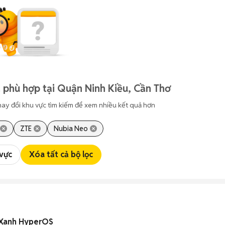
 phù hợp tại Quận Ninh Kiều, Cần Thơ
hay đổi khu vực tìm kiếm để xem nhiều kết quả hơn
ZTE
Nubia Neo
 vực
Xóa tất cả bộ lọc
 Xanh HyperOS