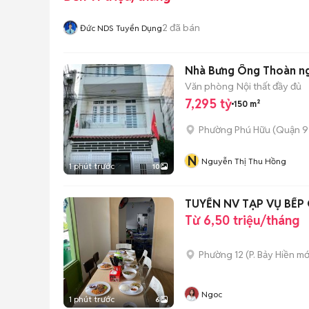
2
đã bán
Đức NDS Tuyển Dụng
Nhà Bưng Ông Thoàn nga
Văn phòng
Nội thất đầy đủ
7,295 tỷ
150 m²
Phường Phú Hữu (Quận 9
N
Nguyễn Thị Thu Hồng
1 phút trước
10
TUYỂN NV TẠP VỤ BẾP
Từ 6,50 triệu/tháng
Phường 12
(
P. Bảy Hiền
mớ
Ngoc
1 phút trước
6