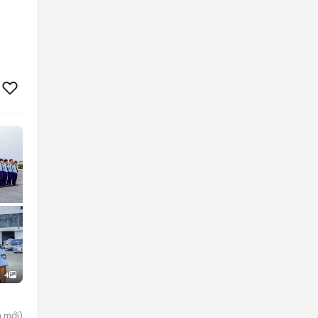
4
n
mới)