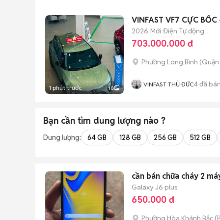
VINFAST VF7 CỰC BỐC 
2026
Mới
Điện
Tự động
703.000.000 đ
Phường Long Bình (Quận 
4
đã bá
VINFAST THỦ ĐỨC
1 phút trước
10
Bạn cần tìm
dung lượng
nào ?
Dung lượng:
64 GB
128 GB
256 GB
512 GB
cần bán chữa cháy 2 má
Galaxy J6 plus
650.000 đ
Phường Hòa Khánh Bắc
(
P