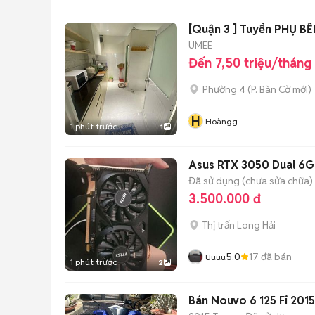
[Quận 3 ] Tuyển PHỤ B
UMEE
Đến 7,50 triệu/tháng
Phường 4
(
P. Bàn Cờ
mới)
H
Hoàngg
1 phút trước
1
Asus RTX 3050 Dual 6
Đã sử dụng (chưa sửa chữa)
3.500.000 đ
Thị trấn Long Hải
5.0
17
đã bán
Uuuu
1 phút trước
2
Bán Nouvo 6 125 Fi 20