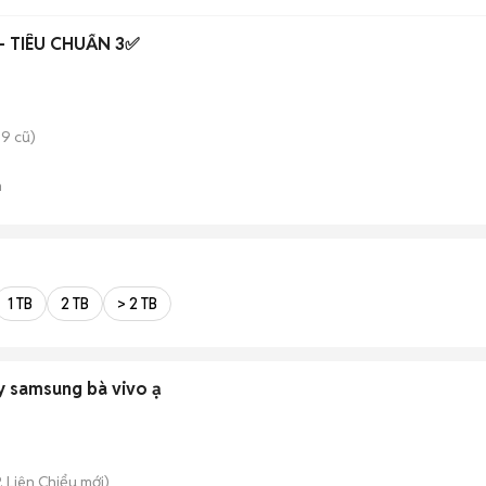
- TIÊU CHUẨN 3✅
9 cũ)
n
1 TB
2 TB
> 2 TB
y samsung bà vivo ạ
. Liên Chiểu
mới)