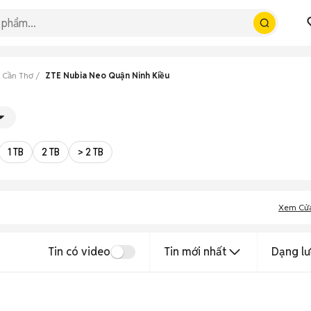
 Cần Thơ
ZTE Nubia Neo Quận Ninh Kiều
1 TB
2 TB
> 2 TB
Xem Cử
Tin có video
Tin mới nhất
Dạng lư