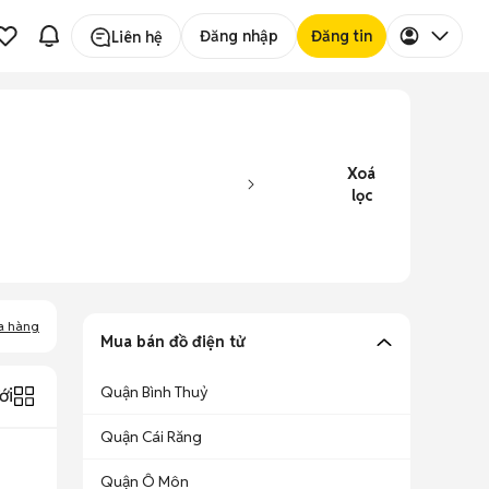
Đăng nhập
Đăng tin
Liên hệ
Xoá
lọc
a hàng
Mua bán đồ điện tử
Quận Bình Thuỷ
ới
Quận Cái Răng
Quận Ô Môn