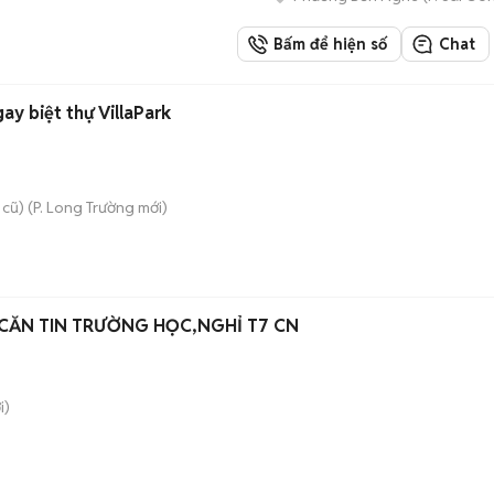
Bấm để hiện số
Chat
y biệt thự VillaPark
 cũ)
(
P. Long Trường
mới)
 CĂN TIN TRƯỜNG HỌC,NGHỈ T7 CN
i)