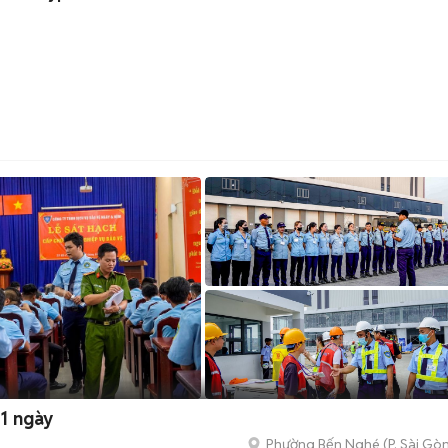
 1 ngày
Phường Bến Nghé
(
P. Sài Gò