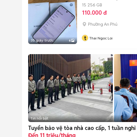
15
256 GB
110.000 đ
Phường An Phú
t
Thai Ngoc Loi
35 giây trước
6
Tin nổi bật
Tuyển bảo vệ tòa nhà cao cấp, 1 tuần nghỉ
Đến 11 triệu/tháng