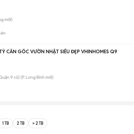
ung
mới)
bán
3 TỶ CĂN GÓC VƯỜN NHẬT SIÊU ĐẸP VHINHOMES Q9
Quận 9 cũ)
(
P. Long Bình
mới)
1 TB
2 TB
> 2 TB