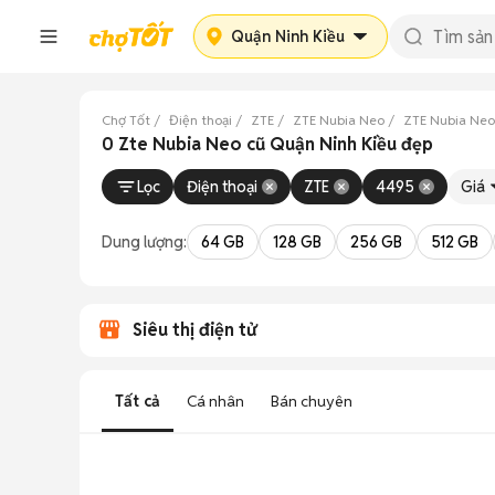
Quận Ninh Kiều
Chợ Tốt
Điện thoại
ZTE
ZTE Nubia Neo
ZTE Nubia Neo
0 Zte Nubia Neo cũ Quận Ninh Kiều đẹp
Lọc
Điện thoại
ZTE
4495
Giá
Dung lượng:
64 GB
128 GB
256 GB
512 GB
Siêu thị điện tử
Tất cả
Cá nhân
Bán chuyên