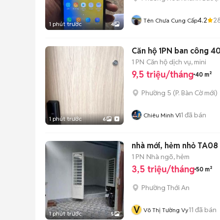
4.2
2
Tên Chưa Cung Cấp
1 phút trước
4
Căn hộ 1PN ban công 40
1 PN
Căn hộ dịch vụ, mini
9,5 triệu/tháng
40 m²
Phường 5
(
P. Bàn Cờ
mới)
1
đã bán
Chiêu Minh Vĩ
1 phút trước
6
nhà mới, hẻm nhỏ TA08 
1 PN
Nhà ngõ, hẻm
3,5 triệu/tháng
50 m²
Phường Thới An
V
11
đã bán
Võ Thị Tường Vy
1 phút trước
5