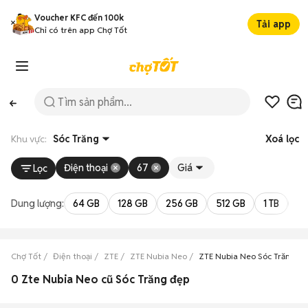
Voucher KFC đến 100k
Tải app
Chỉ có trên app Chợ Tốt
Khu vực:
Sóc Trăng
Xoá lọc
Điện thoại
67
Giá
Lọc
Dung lượng:
64 GB
128 GB
256 GB
512 GB
1 TB
2 
Chợ Tốt
Điện thoại
ZTE
ZTE Nubia Neo
ZTE Nubia Neo Sóc Trăng
0 Zte Nubia Neo cũ Sóc Trăng đẹp