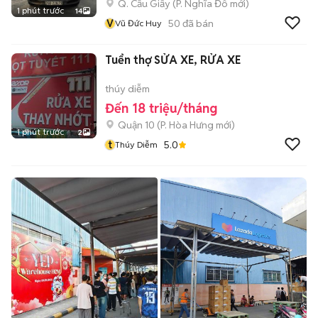
Q. Cầu Giấy
(
P. Nghĩa Đô
mới)
1 phút trước
14
V
50
đã bán
Vũ Đức Huy
Tuển thợ SỬA XE, RỬA XE
thúy diễm
Đến 18 triệu/tháng
Quận 10
(
P. Hòa Hưng
mới)
1 phút trước
2
t
5.0
Thúy Diễm