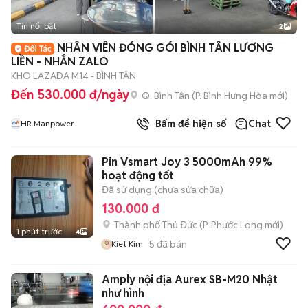
Tin nổi bật
2
NHÂN VIÊN ĐÓNG GÓI BÌNH TÂN LƯƠNG
LIỀN - NHẮN ZALO
KHO LAZADA M14 - BÌNH TÂN
Đến 530.000 đ/ngày
Q. Bình Tân
(
P. Bình Hưng Hòa
mới)
Bấm để hiện số
Chat
HR Manpower
Pin Vsmart Joy 3 5000mAh 99%
hoạt động tốt
Đã sử dụng (chưa sửa chữa)
130.000 đ
Thành phố Thủ Đức
(
P. Phước Long
mới)
1 phút trước
4
5
đã bán
Kiet Kim
Amply nội địa Aurex SB-M20 Nhật
như hình