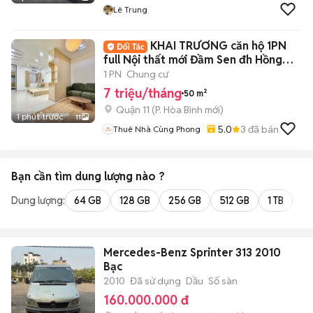
Lê Trung
KHAI TRƯƠNG căn hộ 1PN
full Nội thất mới Đầm Sen đh Hồng
Bàng
1 PN
Chung cư
7 triệu/tháng
50 m²
Quận 11
(
P. Hòa Bình
mới)
1 phút trước
11
5.0
3
đã bán
Thuê Nhà Cùng Phong
Bạn cần tìm
dung lượng
nào ?
Dung lượng:
64 GB
128 GB
256 GB
512 GB
1 TB
2 
Mercedes-Benz Sprinter 313 2010
Bạc
2010
Đã sử dụng
Dầu
Số sàn
160.000.000 đ