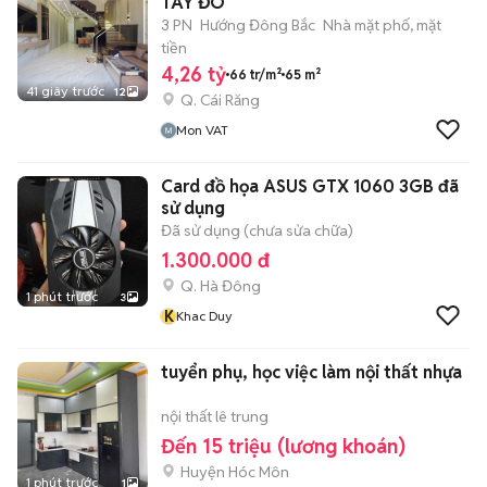
TÂY ĐÔ
3 PN
Hướng Đông Bắc
Nhà mặt phố, mặt
tiền
4,26 tỷ
66 tr/m²
65 m²
41 giây trước
12
Q. Cái Răng
Mon VAT
Card đồ họa ASUS GTX 1060 3GB đã
sử dụng
Đã sử dụng (chưa sửa chữa)
1.300.000 đ
Q. Hà Đông
1 phút trước
3
K
Khac Duy
tuyển phụ, học việc làm nội thất nhựa
nội thất lê trung
Đến 15 triệu (lương khoán)
Huyện Hóc Môn
1 phút trước
1