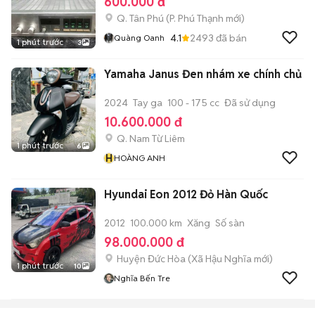
600.000 đ
Q. Tân Phú
(
P. Phú Thạnh
mới)
4.1
2493
đã bán
Quàng Oanh
1 phút trước
3
Yamaha Janus Đen nhám xe chính chủ
2024
Tay ga
100 - 175 cc
Đã sử dụng
10.600.000 đ
Q. Nam Từ Liêm
1 phút trước
6
H
HOÀNG ANH
Hyundai Eon 2012 Đỏ Hàn Quốc
2012
100.000 km
Xăng
Số sàn
98.000.000 đ
Huyện Đức Hòa
(
Xã Hậu Nghĩa
mới)
1 phút trước
10
Nghĩa Bến Tre