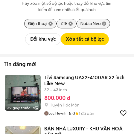
Hãy xóa một số bộ lọc hoặc thay đổi khu vực tìm 
kiếm để xem nhiều kết quả hơn
Điện thoại
ZTE
Nubia Neo
Đổi khu vực
Xóa tất cả bộ lọc
Tin đăng mới
Tivi Samsung UA32F4100AR 32 inch
Like New
32 – 43 inch
800.000 đ
Huyện Hóc Môn
39 giây trước
3
5.0
1
đã bán
Luu Huynh
BÁN NHÀ LUXURY - KHU VĂN HOÁ