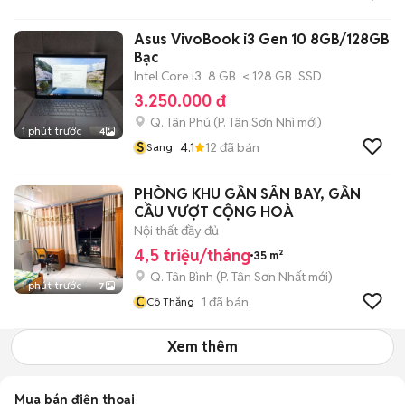
Asus VivoBook i3 Gen 10 8GB/128GB
Bạc
Intel Core i3
8 GB
< 128 GB
SSD
3.250.000 đ
Q. Tân Phú
(
P. Tân Sơn Nhì
mới)
1 phút trước
4
S
4.1
12
đã bán
Sang
PHÒNG KHU GẦN SÂN BAY, GẦN
CẦU VƯỢT CỘNG HOÀ
Nội thất đầy đủ
4,5 triệu/tháng
35 m²
Q. Tân Bình
(
P. Tân Sơn Nhất
mới)
1 phút trước
7
C
1
đã bán
Cô Thắng
Xem thêm
Mua bán điện thoại