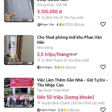
Dòng khác
128 GB
3.100.000 đ
Q. Bình Tân
(
P. Tân Tạo
mới)
1 phút trước
3
4.8
2200
đã bán
Phạm Vôn
Cho thuê phòng mới khu Phan Văn
Hân
Nhà trống
2,5 triệu/tháng
10 m²
Q. Bình Thạnh
(
P. Gia Định
mới)
1 phút trước
6
3.0
8
đã bán
Cô Ngọc
Việc Làm Thêm Gần Nhà - Giờ Tự Do -
Thu Nhập Cao
Tập Đoàn Thiên Khôi
Đến 50 triệu (lương khoán)
Huyện Bình Chánh
(
Xã Tân Vĩnh Lộc
mới)
1 phút trước
5
5.0
2
đã bán
Hạnh Phạm