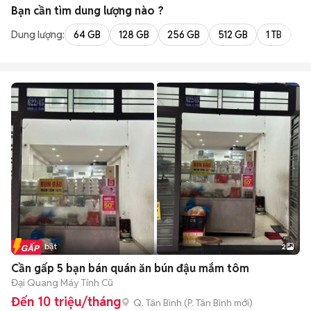
Bạn cần tìm
dung lượng
nào ?
Dung lượng:
64 GB
128 GB
256 GB
512 GB
1 TB
2 
Tin nổi bật
2
Cần gấp 5 bạn bán quán ăn bún đậu mắm tôm
Đại Quang Máy Tính Cũ
Đến 10 triệu/tháng
Q. Tân Bình
(
P. Tân Bình
mới)