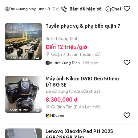
5
đã bán
Bấm để hiện số
Chat
Đại Quang Máy Tính Cũ
Tuyển phục vụ & phụ bếp quận 7
Buffet Cung Đình
Đến 12 triệu/giờ
Quận 7
(
P. Tân Thuận
mới)
1 phút trước
6
1
đã bán
Buffet Cung Đình
Máy ảnh Nikon D610 Đen 50mm
f/1.8G SE
Đã sử dụng (chưa sửa chữa)
8.300.000 đ
Q. Bình Tân
(
P. An Lạc
mới)
1 phút trước
6
M
MDuyen
Lenovo Xiaoxin Pad P11 2025
6GB/128GB Xám