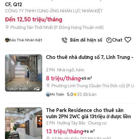
CF, Q12
CÔNG TY TNHH CUNG ỨNG NHÂN LỰC NHÂN KIỆT
Đến 12,50 triệu/tháng
Phường Tân Thới Nhất
(
P. Đông Hưng Thuận
mới)
Bấm để hiện số
Chat
Bảo Thái Nhân Kiệt
Cho thuê nhà đường số 7, Linh Trung - T
2 PN
Nhà ngõ, hẻm
8 triệu/tháng
65 m²
Phường Linh Trung (Quận Thủ Đức cũ)
(
P. Lin
1 phút trước
8
5.0
32
đã bán
Ms Toàn
The Park Residence cho thuê sân
vườn 2PN 2WC giá 13triệu ở được liền
2 PN
Hướng Tây Bắc
Chung cư
13 triệu/tháng
96 m²
Xã Phước Kiển
(
Xã Nhà Bè
mới)