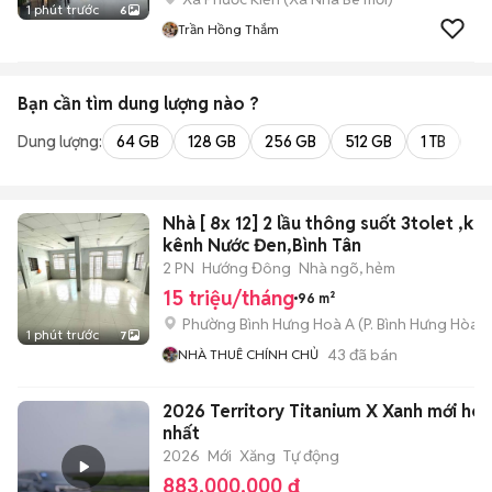
1 phút trước
6
Trần Hồng Thắm
Bạn cần tìm
dung lượng
nào ?
Dung lượng:
64 GB
128 GB
256 GB
512 GB
1 TB
2 
Nhà [ 8x 12] 2 lầu thông suốt 3tolet ,kh
kênh Nước Đen,Bình Tân
2 PN
Hướng Đông
Nhà ngõ, hẻm
15 triệu/tháng
96 m²
Phường Bình Hưng Hoà A
(
P. Bình Hưng Hòa
m
1 phút trước
7
43
đã bán
NHÀ THUÊ CHÍNH CHỦ
2026 Territory Titanium X Xanh mới hot
nhất
2026
Mới
Xăng
Tự động
883.000.000 đ