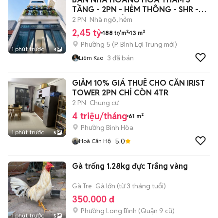
TẦNG - 2PN - HẺM THÔNG - SHR -
BAO SANG TÊN
2 PN
Nhà ngõ, hẻm
2,45 tỷ
188 tr/m²
13 m²
Phường 5
(
P. Bình Lợi Trung
mới)
1 phút trước
4
3
đã bán
Liêm Kao
GIẢM 10% GIÁ THUÊ CHO CĂN IRIST
TOWER 2PN CHỈ CÒN 4TR
2 PN
Chung cư
4 triệu/tháng
61 m²
Phường Bình Hòa
1 phút trước
5
5.0
Hoà Căn Hộ
Gà trống 1.28kg đực Trắng vàng
Gà Tre
Gà lớn (từ 3 tháng tuổi)
350.000 đ
Phường Long Bình (Quận 9 cũ)
1 phút trước
5