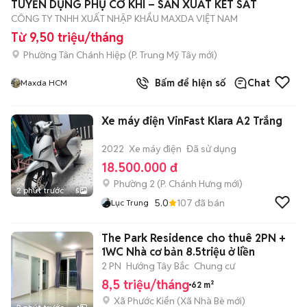
TUYỂN DỤNG PHỤ CƠ KHÍ – SẢN XUẤT KÉT SẮT
CÔNG TY TNHH XUẤT NHẬP KHẨU MAXDA VIỆT NAM
Từ 9,50 triệu/tháng
Phường Tân Chánh Hiệp
(
P. Trung Mỹ Tây
mới)
Bấm để hiện số
Chat
Maxda HCM
Xe máy điện VinFast Klara A2 Trắng
2022
Xe máy điện
Đã sử dụng
18.500.000 đ
Phường 2
(
P. Chánh Hưng
mới)
2 phút trước
5
5.0
107
đã bán
Lục Trung
The Park Residence cho thuê 2PN +
1WC Nhà cơ bản 8.5triệu ở liền
2 PN
Hướng Tây Bắc
Chung cư
8,5 triệu/tháng
62 m²
Xã Phước Kiển
(
Xã Nhà Bè
mới)