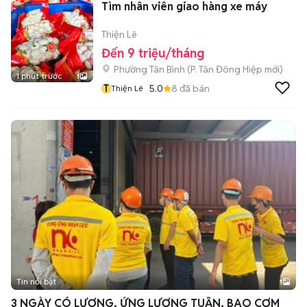
Tìm nhân viên giao hàng xe máy
Thiện Lê
Đến 9 triệu/tháng
Phường Tân Bình
(
P. Tân Đông Hiệp
mới)
1 phút trước
1
T
5.0
8
đã bán
Thiện Lê
Tin nổi bật
1
3 NGÀY CÓ LƯƠNG, ỨNG LƯƠNG TUẦN, BAO CƠM