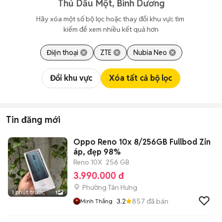
Thủ Dầu Một, Bình Dương
Hãy xóa một số bộ lọc hoặc thay đổi khu vực tìm 
kiếm để xem nhiều kết quả hơn
Điện thoại
ZTE
Nubia Neo
Đổi khu vực
Xóa tất cả bộ lọc
Tin đăng mới
Oppo Reno 10x 8/256GB Fullbod Zin
áp, đẹp 98%
Reno 10X
256 GB
3.990.000 đ
Phường Tân Hưng
1 phút trước
1
3.2
857
đã bán
Minh Thắng