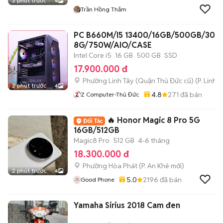
2 phút trước
4
Trần Hồng Thắm
PC B660M/I5 13400/16GB/500GB/307
8G/750W/AIO/CASE
Intel Core i5
16 GB
500 GB
SSD
17.900.000 đ
Phường Linh Tây (Quận Thủ Đức cũ)
(
P. Linh 
2 phút trước
4
4.8
271
đã bán
Z Computer-Thủ Đức
🔥 Honor Magic 8 Pro 5G
16GB/512GB
Magic8 Pro
512 GB
4-6 tháng
18.300.000 đ
Phường Hòa Phát
(
P. An Khê
mới)
2 phút trước
4
5.0
2196
đã bán
Good Phone
Yamaha Sirius 2018 Cam đen