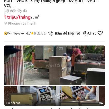
HUIT - VHU KTX 1tr/ tháng ở ghép - SV HUIT - VHU -
VCI,...
Nội thất đầy đủ
1 triệu/tháng
25 m²
Phường Tây Thạnh
K
4.7
8
đã bán
Bấm để hiện số
Chat
Ken Nguyen
Tin nổi bật
3