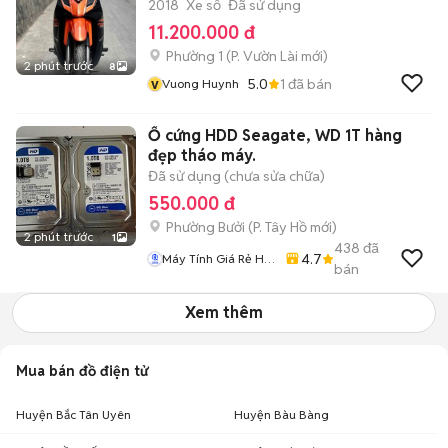
2018
Xe số
Đã sử dụng
11.200.000 đ
Phường 1
(
P. Vườn Lài
mới)
2 phút trước
8
v
5.0
1
đã bán
Vuong Huynh
Ổ cứng HDD Seagate, WD 1T hàng
đẹp tháo máy.
Đã sử dụng (chưa sửa chữa)
550.000 đ
Phường Bưởi
(
P. Tây Hồ
mới)
2 phút trước
1
438
đã
4.7
Máy Tính Giá Rẻ Hà
bán
Nôi
Xem thêm
Mua bán đồ điện tử
Huyện Bắc Tân Uyên
Huyện Bàu Bàng