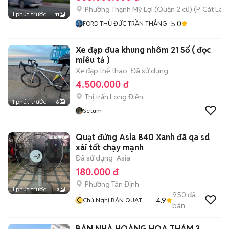
Phường Thạnh Mỹ Lợi (Quận 2 cũ)
(
P. Cát Lái
m
1 phút trước
11
5.0
FORD THỦ ĐỨC TRẦN THẮNG
Xe đạp đua khung nhôm 21 Số ( đọc
miêu tả )
Xe đạp thể thao
Đã sử dụng
4.500.000 đ
Thị trấn Long Điền
1 phút trước
6
Setum
Quạt đứng Asia B40 Xanh đã qa sd
xài tốt chạy mạnh
Đã sử dụng
Asia
180.000 đ
Phường Tân Định
1 phút trước
3
950
đã
C
4.9
Chú Nghị BÁN QUẠT VÀ
bán
SỬA ĐỒ ĐIỆN CŨ
BÁN NHÀ HOÀNG HOA THÁM 3