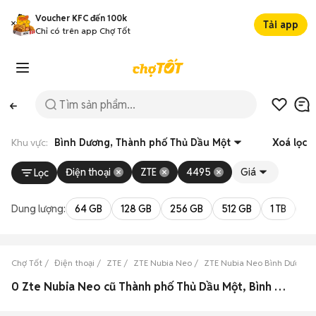
Voucher KFC đến 100k
Tải app
Chỉ có trên app Chợ Tốt
Khu vực:
Bình Dương, Thành phố Thủ Dầu Một
Xoá lọc
Điện thoại
ZTE
4495
Giá
Lọc
Dung lượng:
64 GB
128 GB
256 GB
512 GB
1 TB
2 
Chợ Tốt
Điện thoại
ZTE
ZTE Nubia Neo
ZTE Nubia Neo Bình Dương
0 Zte Nubia Neo cũ Thành phố Thủ Dầu Một, Bình Dương đẹp