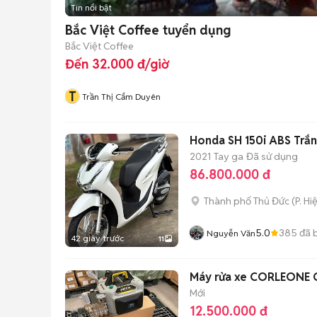
Tin nổi bật
Bắc Việt Coffee tuyển dụng
Bắc Việt Coffee
Đến 32.000 đ/giờ
T
Trần Thị Cẩm Duyên
Honda SH 150i ABS Trắ
2021
Tay ga
Đã sử dụng
86.800.000 đ
Thành phố Thủ Đức
(
P. Hi
5.0
385
đã 
Nguyễn Văn
42 giây trước
11
Máy rửa xe CORLEONE
Mới
12.500.000 đ