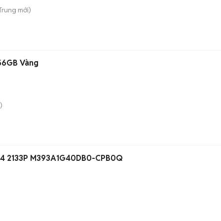
 Trung
mới)
256GB Vàng
)
R4 2133P M393A1G40DB0-CPB0Q