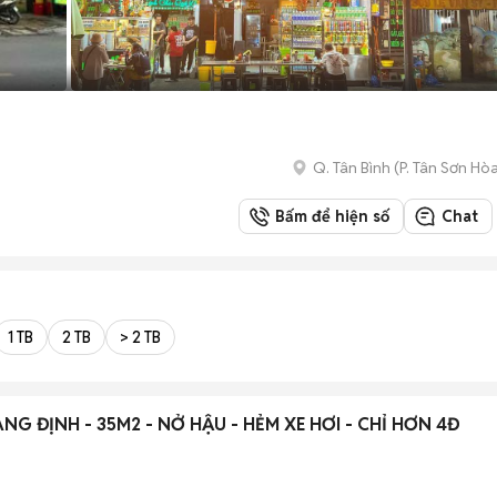
Q. Tân Bình
(
P. Tân Sơn Hò
Bấm để hiện số
Chat
1 TB
2 TB
> 2 TB
G ĐỊNH - 35M2 - NỞ HẬU - HẺM XE HƠI - CHỈ HƠN 4Đ