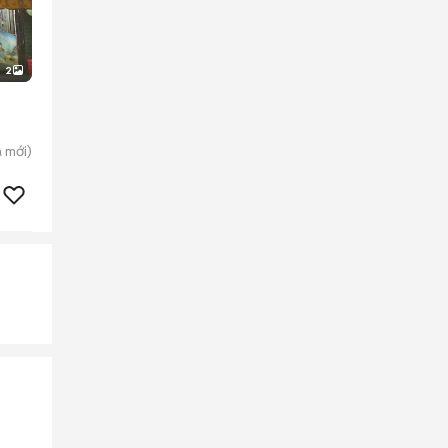
2
a
mới)