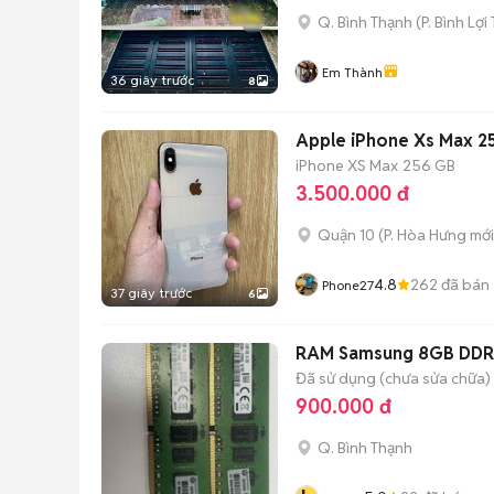
Q. Bình Thạnh
(
P. Bình Lợi
Em Thành
36 giây trước
8
Apple iPhone Xs Max 
iPhone XS Max
256 GB
3.500.000 đ
Quận 10
(
P. Hòa Hưng
mới
4.8
262
đã bán
Phone27
37 giây trước
6
RAM Samsung 8GB DD
Đã sử dụng (chưa sửa chữa)
900.000 đ
Q. Bình Thạnh