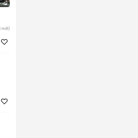
1
i
mới)