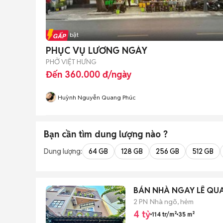
Tin nổi bật
PHỤC VỤ LƯƠNG NGÀY
PHỞ VIỆT HƯNG
Đến 360.000 đ/ngày
Huỳnh Nguyễn Quang Phúc
Bạn cần tìm
dung lượng
nào ?
Dung lượng:
64 GB
128 GB
256 GB
512 GB
BÁN NHÀ NGAY LÊ QUAN
2 PN
Nhà ngõ, hẻm
4 tỷ
114 tr/m²
35 m²