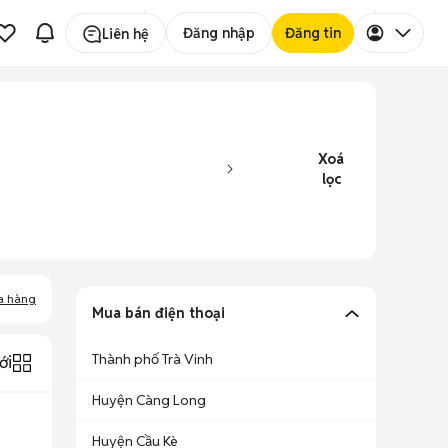
Đăng nhập
Đăng tin
Liên hệ
Xoá
lọc
a hàng
Mua bán điện thoại
Thành phố Trà Vinh
ới
Huyện Càng Long
Huyện Cầu Kè