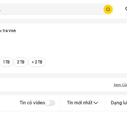
 Trà Vinh
1 TB
2 TB
> 2 TB
Xem Cử
Tin có video
Tin mới nhất
Dạng lư