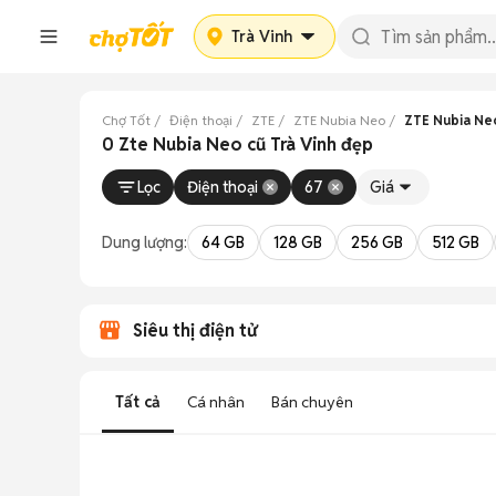
Trà Vinh
Chợ Tốt
Điện thoại
ZTE
ZTE Nubia Neo
ZTE Nubia Neo
0 Zte Nubia Neo cũ Trà Vinh đẹp
Lọc
Điện thoại
67
Giá
Dung lượng:
64 GB
128 GB
256 GB
512 GB
Siêu thị điện tử
Tất cả
Cá nhân
Bán chuyên