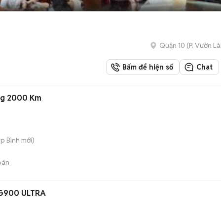
Quận 10
(
P. Vườn Là
Bấm để hiện số
Chat
ng 2000 Km
ệp Bình
mới)
bán
 G900 ULTRA