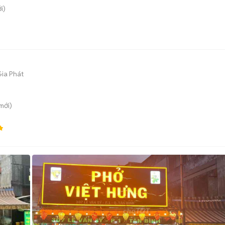
i)
Gia Phát
mới)