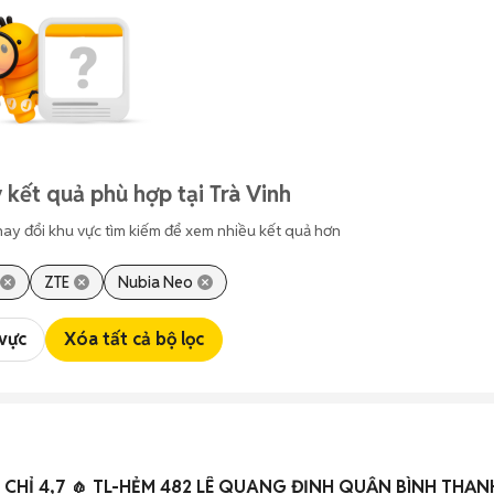
 kết quả phù hợp tại Trà Vinh
hay đổi khu vực tìm kiếm để xem nhiều kết quả hơn
ZTE
Nubia Neo
 vực
Xóa tất cả bộ lọc
CHỈ 4,7 🧄 TL-HẺM 482 LÊ QUANG ĐỊNH QUẬN BÌNH THẠN