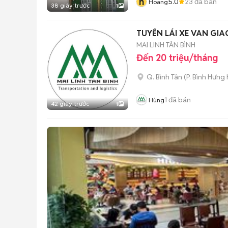
h
5.0
23
đã bán
Hoang
38 giây trước
1
TUYỂN LÁI XE VAN GI
MAI LINH TÂN BÌNH
Đến 20 triệu/tháng
Q. Bình Tân
(
P. Bình Hưng
1
đã bán
Hùng
42 giây trước
1