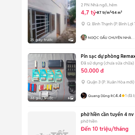
2 PN
Nhà ngõ, hẻm
4,7 tỷ
87 tr/m²
54 m²
Q. Bình Thạnh
(
P. Bình Lợi
NGỌC GẤU CHUYÊN NHÀ
25 giây trước
4
PHỐ
Pin sạc dự phòng Remax
Đã sử dụng (chưa sửa chữa)
50.000 đ
Quận 3
(
P. Xuân Hòa
mới)
4.4
1
đã 
Quang Dũng RC
36 giây trước
6
phở hiền cần tuyển 4 nv
phở hiền
Đến 10 triệu/tháng