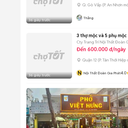
Q. Gò Vấp
(
P. An Nhơn
mớ
Thắng
36 giây trước
3 thợ mộc và 5 phụ mộc
Cty Trang Trí Nội Thất Đoàn 
Đến 600.000 đ/ngày
Quận 12
(
P. Tân Thới Hiệp
N
4.0
Nội Thất Đoàn Gia Phát
36 giây trước