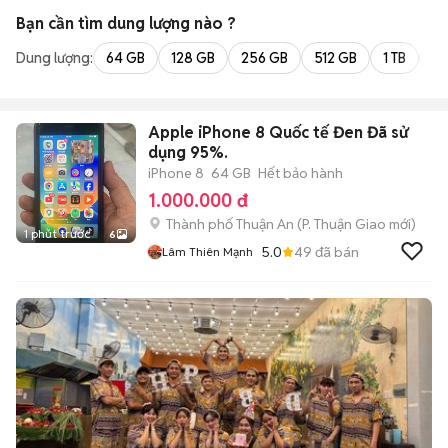
Bạn cần tìm
dung lượng
nào ?
Dung lượng:
64 GB
128 GB
256 GB
512 GB
1 TB
2 
Apple iPhone 8 Quốc tế Đen Đã sử
dụng 95%.
iPhone 8
64 GB
Hết bảo hành
1.000.000 đ
Thành phố Thuận An
(
P. Thuận Giao
mới)
1 phút trước
6
5.0
49
đã bán
Lâm Thiên Mạnh