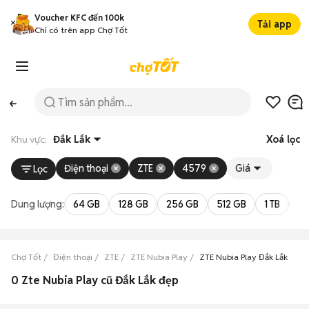
Voucher KFC đến 100k
Tải app
Chỉ có trên app Chợ Tốt
Khu vực:
Đắk Lắk
Xoá lọc
Điện thoại
ZTE
4579
Giá
Lọc
Dung lượng:
64 GB
128 GB
256 GB
512 GB
1 TB
2 
Chợ Tốt
Điện thoại
ZTE
ZTE Nubia Play
ZTE Nubia Play Đắk Lắk
0 Zte Nubia Play cũ Đắk Lắk đẹp