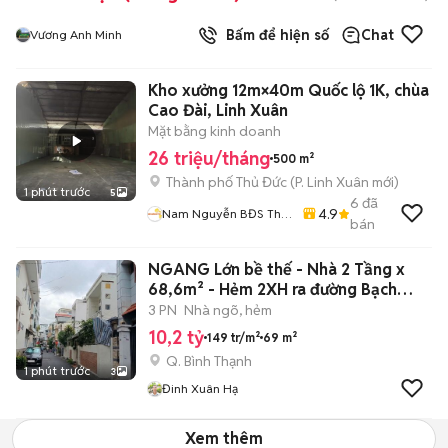
Bấm để hiện số
Chat
Vương Anh Minh
Kho xưởng 12m×40m Quốc lộ 1K, chùa
Cao Đài, Linh Xuân
Mặt bằng kinh doanh
26 triệu/tháng
500 m²
Thành phố Thủ Đức
(
P. Linh Xuân
mới)
1 phút trước
5
6
đã
4.9
Nam Nguyễn BĐS Thủ
bán
Đức
NGANG Lớn bề thế - Nhà 2 Tầng x
68,6m² - Hẻm 2XH ra đường Bạch
Đằng.
3 PN
Nhà ngõ, hẻm
10,2 tỷ
149 tr/m²
69 m²
Q. Bình Thạnh
1 phút trước
3
Đinh Xuân Hạ
Xem thêm