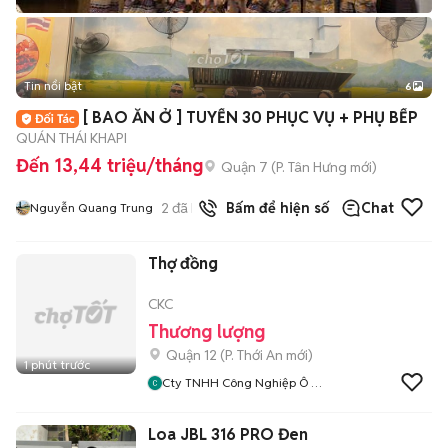
Tin nổi bật
6
+
2
[ BAO ĂN Ở ] TUYỂN 30 PHỤC VỤ + PHỤ BẾP
QUÁN THÁI KHAPI
Đến 13,44 triệu/tháng
Quận 7
(
P. Tân Hưng
mới)
2
đã bán
Bấm để hiện số
Chat
Nguyễn Quang Trung
Thợ đồng
CKC
Thương lượng
Quận 12
(
P. Thới An
mới)
1 phút trước
Cty TNHH Công Nghiệp Ô Tô
CKC
Loa JBL 316 PRO Đen