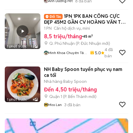
8
đã bán
Ánh Dương Pet
1PN 1PK BAN CÔNG CỰC
ĐẸP 45M2 GẦN CV HOÀNG VĂN THỤ
- BV TÂM ANH
1 PN
Căn hộ dịch vụ, mini
8,5 triệu/tháng
45 m²
Q. Phú Nhuận
(
P. Đức Nhuận
mới)
1 phút trước
12
4
đã
5.0
Minh Khoa Chuyên Tân
bán
Bình - Tân Phú
NH Baby Spoon tuyển phục vụ nam
ca tối
Nhà hàng Baby Spoon
Đến 4,50 triệu/tháng
Quận 1
(
P. Bến Thành
mới)
1 phút trước
4
M
3
đã bán
Miss Lan