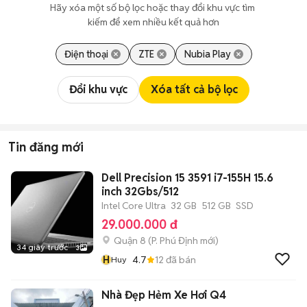
Hãy xóa một số bộ lọc hoặc thay đổi khu vực tìm 
kiếm để xem nhiều kết quả hơn
Điện thoại
ZTE
Nubia Play
Đổi khu vực
Xóa tất cả bộ lọc
Tin đăng mới
Dell Precision 15 3591 i7-155H 15.6
inch 32Gbs/512
Intel Core Ultra
32 GB
512 GB
SSD
29.000.000 đ
Quận 8
(
P. Phú Định
mới)
34 giây trước
3
H
4.7
12
đã bán
Huy
Nhà Đẹp Hẻm Xe Hơi Q4