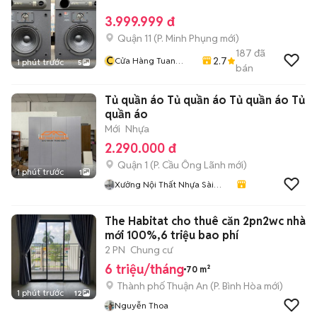
3.999.999 đ
Quận 11
(
P. Minh Phụng
mới)
187
đã
C
2.7
Cửa Hàng Tuan
1 phút trước
5
bán
Nghia
Tủ quần áo Tủ quần áo Tủ quần áo Tủ
quần áo
Mới
Nhựa
2.290.000 đ
Quận 1
(
P. Cầu Ông Lãnh
mới)
1 phút trước
1
Xưởng Nội Thất Nhựa Sài
Gòn
The Habitat cho thuê căn 2pn2wc nhà
mới 100%,6 triệu bao phí
2 PN
Chung cư
6 triệu/tháng
70 m²
Thành phố Thuận An
(
P. Bình Hòa
mới)
1 phút trước
12
Nguyễn Thoa