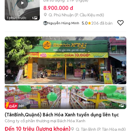
Đã sử dụng
2 HP (ngựa)
8.900.000 đ
Q. Phú Nhuận
(
P. Cầu Kiệu
mới)
1 phút trước
5
5.0
206
đã bán
Nguyễn Hùng Minh
Tin nổi bật
4
(TânBình,Quận6) Bách Hóa Xanh tuyển dụng liên tục
Công ty cổ phần thương mại Bách Hóa Xanh
Đến 10 triệu (lương khoán)
Q. Tân Bình
(
P. Tân Hòa
mới)