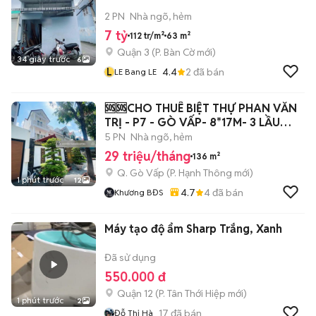
2 PN
Nhà ngõ, hẻm
7 tỷ
112 tr/m²
63 m²
Quận 3
(
P. Bàn Cờ
mới)
34 giây trước
6
L
4.4
2
đã bán
LE Bang LE
🆘🆘CHO THUÊ BIỆT THỰ PHAN VĂN
TRỊ - P7 - GÒ VẤP- 8*17M- 3 LẦU
🆘🆘
5 PN
Nhà ngõ, hẻm
29 triệu/tháng
136 m²
Q. Gò Vấp
(
P. Hạnh Thông
mới)
1 phút trước
12
4.7
4
đã bán
Khương BĐS
Máy tạo độ ẩm Sharp Trắng, Xanh
Đã sử dụng
550.000 đ
Quận 12
(
P. Tân Thới Hiệp
mới)
1 phút trước
2
17
đã bán
Đỗ Thị Hà