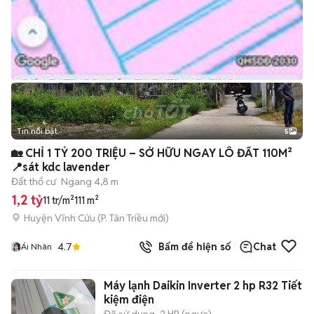
Tin nổi bật
5
🏡 CHỈ 1 TỶ 200 TRIỆU – SỞ HỮU NGAY LÔ ĐẤT 110M²
📍sát kdc lavender
Đất thổ cư
Ngang 4,8 m
1,2 tỷ
11 tr/m²
111 m²
Huyện Vĩnh Cửu
(
P. Tân Triều
mới)
4.7
Bấm để hiện số
Chat
Ái Nhân
Máy lạnh Daikin Inverter 2 hp R32 Tiết
kiệm điện