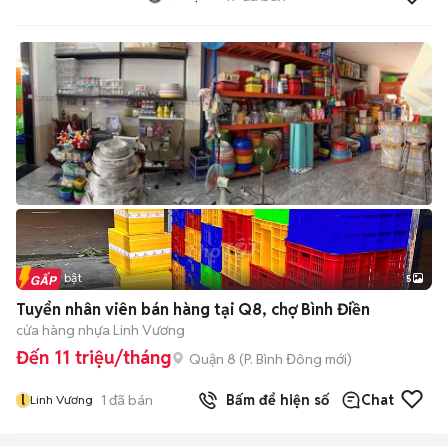
Tin nổi bật
5
Tuyển nhân viên bán hàng tại Q8, chợ Bình Điền
cửa hàng nhựa Linh Vương
Đến 11 triệu/tháng
Quận 8
(
P. Bình Đông
mới)
l
1
đã bán
Bấm để hiện số
Chat
Linh Vương