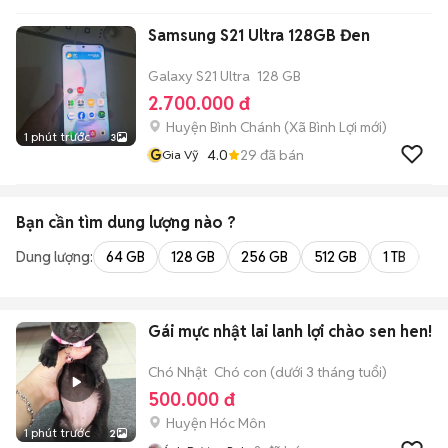
Samsung S21 Ultra 128GB Đen
Galaxy S21 Ultra
128 GB
2.700.000 đ
Huyện Bình Chánh
(
Xã Bình Lợi
mới)
1 phút trước
3
G
4.0
29
đã bán
Gia Vỹ
Bạn cần tìm
dung lượng
nào ?
Dung lượng:
64 GB
128 GB
256 GB
512 GB
1 TB
2 
Gái mực nhật lai lanh lợi chào sen hen!
Chó Nhật
Chó con (dưới 3 tháng tuổi)
500.000 đ
Huyện Hóc Môn
1 phút trước
2