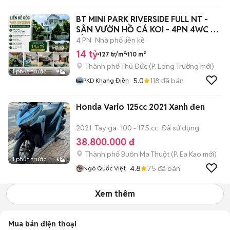
BT MINI PARK RIVERSIDE FULL NT -
SÂN VƯỜN HỒ CÁ KOI - 4PN 4WC - 3
TẦNG
4 PN
Nhà phố liền kề
14 tỷ
127 tr/m²
110 m²
Thành phố Thủ Đức
(
P. Long Trường
mới)
1 phút trước
9
5.0
118
đã bán
PKD Khang Điền
Honda Vario 125cc 2021 Xanh đen
2021
Tay ga
100 - 175 cc
Đã sử dụng
38.800.000 đ
Thành phố Buôn Ma Thuột
(
P. Ea Kao
mới)
1 phút trước
5
4.8
75
đã bán
Ngô Quốc Việt
Xem thêm
Mua bán điện thoại