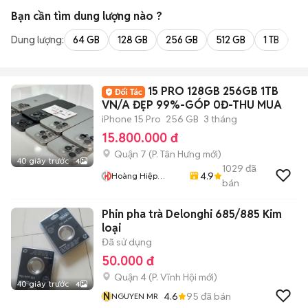
Bạn cần tìm
dung lượng
nào ?
Dung lượng:
64 GB
128 GB
256 GB
512 GB
1 TB
2 
15 PRO 128GB 256GB 1TB
VN/A ĐẸP 99%-GÓP 0Đ-THU MUA
iPhone 15 Pro
256 GB
3 tháng
15.800.000 đ
Quận 7
(
P. Tân Hưng
mới)
40 giây trước
4
1029
đã
4.9
Hoàng Hiệp
bán
Mobile
Phin pha trà Delonghi 685/885 Kim
loại
Đã sử dụng
50.000 đ
Quận 4
(
P. Vĩnh Hội
mới)
40 giây trước
4
N
4.6
95
đã bán
NGUYEN MR