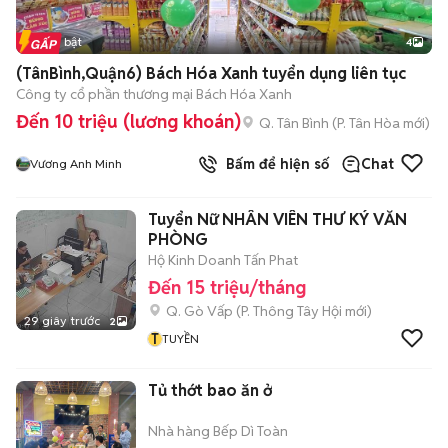
Tin nổi bật
4
(TânBình,Quận6) Bách Hóa Xanh tuyển dụng liên tục
Công ty cổ phần thương mại Bách Hóa Xanh
Đến 10 triệu (lương khoán)
Q. Tân Bình
(
P. Tân Hòa
mới)
Bấm để hiện số
Chat
Vương Anh Minh
Tuyển Nữ NHÂN VIÊN THƯ KÝ VĂN
PHÒNG
Hộ Kinh Doanh Tấn Phat
Đến 15 triệu/tháng
Q. Gò Vấp
(
P. Thông Tây Hội
mới)
29 giây trước
2
T
TUYỀN
Tủ thớt bao ăn ở
Nhà hàng Bếp Dì Toàn