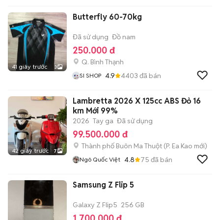
Butterfly 60-70kg
Đã sử dụng
Đồ nam
250.000 đ
Q. Bình Thạnh
41 giây trước
3
4.9
4403
đã bán
SI SHOP
Lambretta 2026 X 125cc ABS Đỏ 16
km Mới 99%
2026
Tay ga
Đã sử dụng
99.500.000 đ
Thành phố Buôn Ma Thuột
(
P. Ea Kao
mới)
42 giây trước
7
4.8
75
đã bán
Ngô Quốc Việt
Samsung Z Flip 5
Galaxy Z Flip5
256 GB
1.700.000 đ