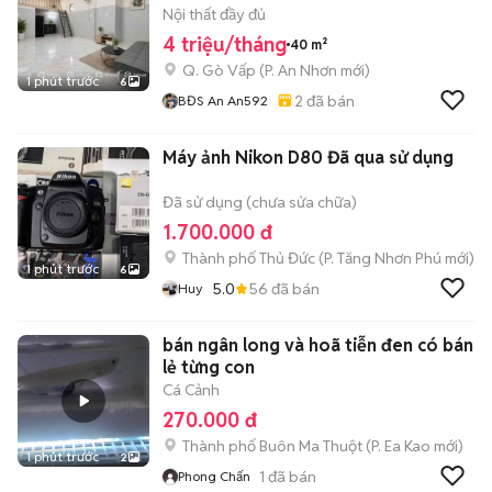
Nội thất đầy đủ
4 triệu/tháng
40 m²
Q. Gò Vấp
(
P. An Nhơn
mới)
1 phút trước
6
2
đã bán
BĐS An An592
Máy ảnh Nikon D80 Đã qua sử dụng
Đã sử dụng (chưa sửa chữa)
1.700.000 đ
Thành phố Thủ Đức
(
P. Tăng Nhơn Phú
mới)
1 phút trước
6
5.0
56
đã bán
Huy
bán ngân long và hoã tiễn đen có bán
lẻ từng con
Cá Cảnh
270.000 đ
Thành phố Buôn Ma Thuột
(
P. Ea Kao
mới)
1 phút trước
2
1
đã bán
Phong Chấn