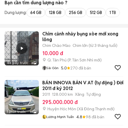
Bạn cần tìm
dung lượng
nào ?
Dung lượng:
64 GB
128 GB
256 GB
512 GB
1 TB
2 
Chim cảnh nhảy bụng xòe mới xong
lông
Chim Chào Mào
Chim lớn (từ 3 tháng tuổi)
10.000 đ
Q. Tân Phú
(
P. Tân Sơn Nhì
mới)
44 giây trước
2
5.0
270
đã bán
Sài Gòn
BÁN INNOVA BẢN V AT (tự động ) Đời
2011 đ ký 2012
2011
128.000 km
Xăng
Tự động
295.000.000 đ
Huyện Hóc Môn
(
Xã Đông Thạnh
mới)
1 phút trước
19
L
4.8
98
đã bán
Lương Mạnh Tuấn