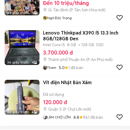
Đến 10 triệu/tháng
Q. Tân Bình
(
P. Tân Sơn Hòa
mới)
34 giây trước
1
N
Ngô Đức Trọng
Lenovo Thinkpad X390 i5 13.3 inch
8GB/128GB Đen
Intel Core i5
8 GB
< 128 GB
SSD
3.700.000 đ
Thành phố Thuận An
(
P. An Phú
mới)
36 giây trước
4
5.0
1
đã bán
Tham
Vít điện Nhật Bản Xám
Đã sử dụng
120.000 đ
Quận 5
(
P. Chợ Lớn
mới)
36 giây trước
6
4.8
961
đã bán
LÂM CHỢ LỚN