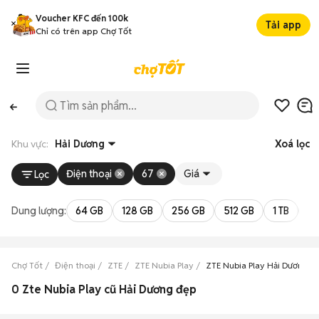
Voucher KFC đến 100k
Tải app
Chỉ có trên app Chợ Tốt
Khu vực:
Hải Dương
Xoá lọc
Điện thoại
67
Giá
Lọc
Dung lượng:
64 GB
128 GB
256 GB
512 GB
1 TB
2 
Chợ Tốt
Điện thoại
ZTE
ZTE Nubia Play
ZTE Nubia Play Hải Dương
0 Zte Nubia Play cũ Hải Dương đẹp