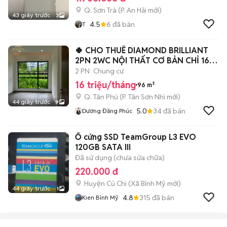
Q. Sơn Trà
(
P. An Hải
mới)
43 giây trước
3
4.5
6
đã bán
T
🍀 CHO THUÊ DIAMOND BRILLIANT
2PN 2WC NỘI THẤT CƠ BẢN CHỈ 16
TRIỆU
2 PN
Chung cư
16 triệu/tháng
96 m²
Q. Tân Phú
(
P. Tân Sơn Nhì
mới)
44 giây trước
9
5.0
34
đã bán
Dương Đăng Phúc
Ổ cứng SSD TeamGroup L3 EVO
120GB SATA III
Đã sử dụng (chưa sửa chữa)
220.000 đ
Huyện Củ Chi
(
Xã Bình Mỹ
mới)
44 giây trước
1
4.8
315
đã bán
Kien Bình Mỹ