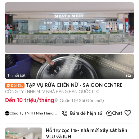
Tin nổi bật
6
+
2
TẠP VỤ RỬA CHÉN NỮ - SAIGON CENTRE
CÔNG TY TNHH MTV NHÀ HÀNG HÀN QUỐC LTC
Đến 10 triệu/tháng
Quận 1
(
P. Sài Gòn
mới)
9
đã bán
Bấm để hiện số
Chat
Công Ty TNHH Nhà Hàng
Hàn Quốc Meat And Meet
Hỗ trợ cọc 1🍠- nhà mới xây sát bên
VLU và IUH