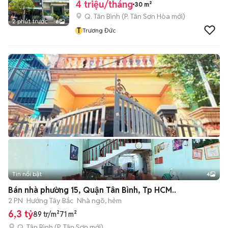
4 triệu/tháng
30 m²
Q. Tân Bình
(
P. Tân Sơn Hòa
mới)
2 phút trước
8
T
Trương Đức
Tin nổi bật
4
Bán nhà phường 15, Quận Tân Bình, Tp HCM..
2 PN
Hướng Tây Bắc
Nhà ngõ, hẻm
6,3 tỷ
89 tr/m²
71 m²
Q. Tân Bình
(
P. Tân Sơn
mới)