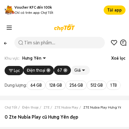
Voucher KFC đến 100k
Tải app
Chỉ có trên app Chợ Tốt
Khu vực:
Hưng Yên
Xoá lọc
Điện thoại
67
Giá
Lọc
Dung lượng:
64 GB
128 GB
256 GB
512 GB
1 TB
2 
Chợ Tốt
Điện thoại
ZTE
ZTE Nubia Play
ZTE Nubia Play Hưng Yên
0 Zte Nubia Play cũ Hưng Yên đẹp