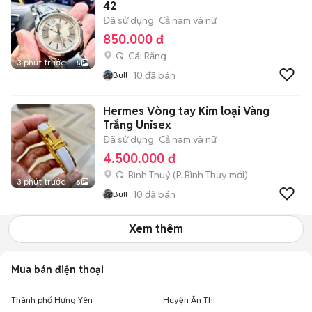
42
Đã sử dụng
Cả nam và nữ
850.000 đ
Q. Cái Răng
3 phút trước
5
10
đã bán
Bull
Hermes Vòng tay Kim loại Vàng
Trắng Unisex
Đã sử dụng
Cả nam và nữ
4.500.000 đ
Q. Bình Thuỷ
(
P. Bình Thủy
mới)
3 phút trước
6
10
đã bán
Bull
Xem thêm
Mua bán điện thoại
Thành phố Hưng Yên
Huyện Ân Thi