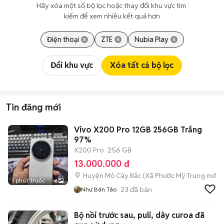
Hãy xóa một số bộ lọc hoặc thay đổi khu vực tìm 
kiếm để xem nhiều kết quả hơn
Điện thoại
ZTE
Nubia Play
Đổi khu vực
Xóa tất cả bộ lọc
Tin đăng mới
Vivo X200 Pro 12GB 256GB Trắng
97%
X200 Pro
256 GB
13.000.000 đ
Huyện Mỏ Cày Bắc
(
Xã Phước Mỹ Trung
mới)
1 phút trước
6
23
đã bán
Như Bán Táo
Bộ nồi trước sau, puli, dây curoa đã