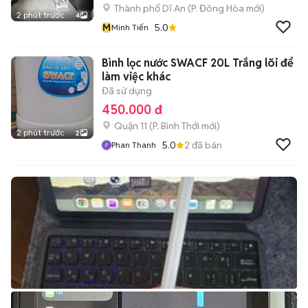
Thành phố Dĩ An
(
P. Đông Hòa
mới)
2 phút trước
4
M
5.0
Minh Tiến
Bình lọc nước SWACF 20L Trắng lõi để
làm việc khác
Đã sử dụng
450.000 đ
Quận 11
(
P. Bình Thới
mới)
2 phút trước
2
5.0
2
đã bán
Phan Thanh