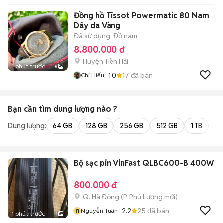
Đồng hồ Tissot Powermatic 80 Nam
Dây da Vàng
Đã sử dụng
Đồ nam
8.800.000 đ
Huyện Tiền Hải
1 phút trước
6
1.0
17
đã bán
Chí Hiếu
Bạn cần tìm
dung lượng
nào ?
Dung lượng:
64 GB
128 GB
256 GB
512 GB
1 TB
2 
Bộ sạc pin VinFast QLBC600-B 400W
800.000 đ
Q. Hà Đông
(
P. Phú Lương
mới)
n
2.2
25
đã bán
Nguyễn Tuân
1 phút trước
1