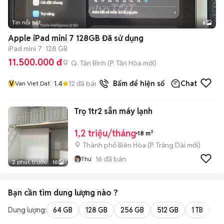
Tin nổi bật
6
+
2
Apple iPad mini 7 128GB Đã sử dụng
iPad mini 7
128 GB
11.500.000 đ
Q. Tân Bình
(
P. Tân Hòa
mới)
V
1.4
12
đã bán
Bấm để hiện số
Chat
Van Viet Dat
Trọ 1tr2 sẵn máy lạnh
1,2 triệu/tháng
18 m²
Thành phố Biên Hòa
(
P. Trảng Dài
mới)
16
đã bán
Thư
2 phút trước
10
Bạn cần tìm
dung lượng
nào ?
Dung lượng:
64 GB
128 GB
256 GB
512 GB
1 TB
2 