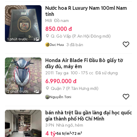
Nước hoa R Luxury Nam 100ml Nam
tính
Mới
Đồ nam
850.000 đ
Q. Gò Vấp
(
P. An Hội Đông
mới)
1 phút trước
2
d
3
đã bán
Duc Huu
Honda Air Blade Fi Đầu Bò giấy tờ
đầy đủ, máy êm
2011
Tay ga
100 - 175 cc
Đã sử dụng
6.990.000 đ
Quận 7
(
P. Tân Hưng
mới)
2 phút trước
4
Nguyễn Toni
bán nhà trệt lầu gần làng đại học quốc
gia thành phố Hồ Chí Minh
3 PN
Nhà ngõ, hẻm
4 tỷ
56 tr/m²
72 m²