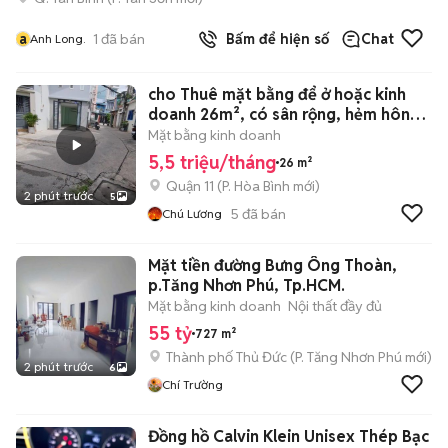
a
1
đã bán
Bấm để hiện số
Chat
Anh Long.
cho Thuê mặt bằng để ở hoặc kinh
doanh 26m², có sân rộng, hẻm hông
6m
Mặt bằng kinh doanh
5,5 triệu/tháng
26 m²
Quận 11
(
P. Hòa Bình
mới)
2 phút trước
5
5
đã bán
Chú Lương
Mặt tiền đường Bưng Ông Thoàn,
p.Tăng Nhơn Phú, Tp.HCM.
Mặt bằng kinh doanh
Nội thất đầy đủ
55 tỷ
727 m²
Thành phố Thủ Đức
(
P. Tăng Nhơn Phú
mới)
2 phút trước
6
Chí Trường
Đồng hồ Calvin Klein Unisex Thép Bạc