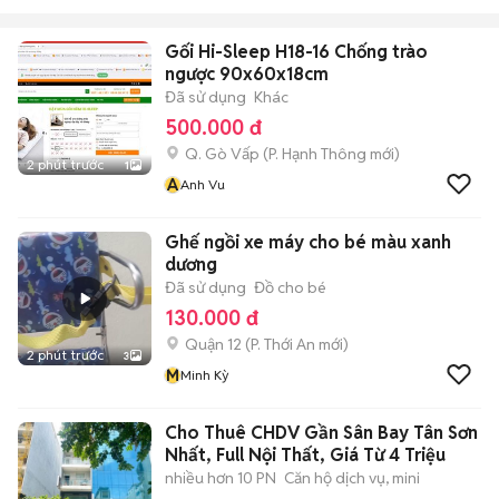
Gối Hi-Sleep H18-16 Chống trào
ngược 90x60x18cm
Đã sử dụng
Khác
500.000 đ
Q. Gò Vấp
(
P. Hạnh Thông
mới)
2 phút trước
1
A
Anh Vu
Ghế ngồi xe máy cho bé màu xanh
dương
Đã sử dụng
Đồ cho bé
130.000 đ
Quận 12
(
P. Thới An
mới)
2 phút trước
3
M
Minh Kỳ
Cho Thuê CHDV Gần Sân Bay Tân Sơn
Nhất, Full Nội Thất, Giá Từ 4 Triệu
nhiều hơn 10 PN
Căn hộ dịch vụ, mini