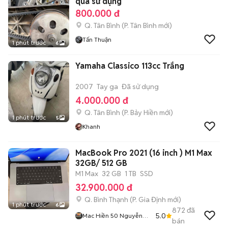
qua sử dụng
800.000 đ
Q. Tân Bình
(
P. Tân Bình
mới)
Tấn Thuận
1 phút trước
6
Yamaha Classico 113cc Trắng
2007
Tay ga
Đã sử dụng
4.000.000 đ
Q. Tân Bình
(
P. Bảy Hiền
mới)
1 phút trước
5
Khanh
MacBook Pro 2021 (16 inch ) M1 Max
32GB/ 512 GB
M1 Max
32 GB
1 TB
SSD
32.900.000 đ
Q. Bình Thạnh
(
P. Gia Định
mới)
1 phút trước
6
872
đã
5.0
Mac Hiền 50 Nguyễn
bán
Cửu Vân