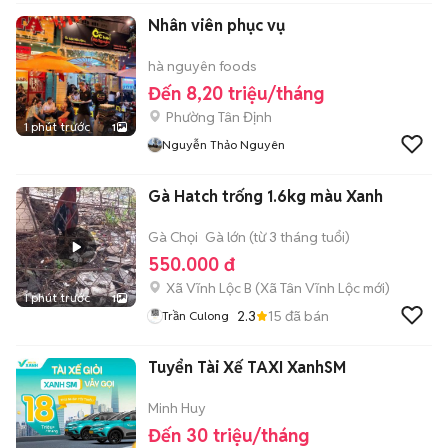
Nhân viên phục vụ
hà nguyên foods
Đến 8,20 triệu/tháng
Phường Tân Định
1 phút trước
1
Nguyễn Thảo Nguyên
Gà Hatch trống 1.6kg màu Xanh
Gà Chọi
Gà lớn (từ 3 tháng tuổi)
550.000 đ
Xã Vĩnh Lộc B
(
Xã Tân Vĩnh Lộc
mới)
1 phút trước
1
2.3
15
đã bán
Trần Culong
Tuyển Tài Xế TAXI XanhSM
Minh Huy
Đến 30 triệu/tháng