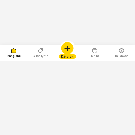
Trang chủ
Quản lý tin
Liên hệ
Tài khoản
Đăng tin
109.000 Bình chọn
Tải ứng dụng Chợ Tốt
Về Chợ Tốt
Quy chế sàn