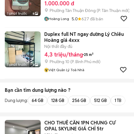
1.000.000 đ
Phường Tân Thuận Đông
(
P. Tân Thuận
mới)
1 phút trước
6
5.0
627
đã bán
Hoàng Long
Duplex full NT ngay đường Lý Chiêu
Hoàng giá 4xxx
Nội thất đầy đủ
4,3 triệu/tháng
25 m²
Phường 10
(
P. Bình Phú
mới)
1 phút trước
8
v
Việt Quản Lý Toà Nhà
Bạn cần tìm
dung lượng
nào ?
Dung lượng:
64 GB
128 GB
256 GB
512 GB
1 TB
2 
CHO THUÊ CĂN 1PN CHUNG CƯ
OPAL SKYLINE GIÁ CHỈ 5tr