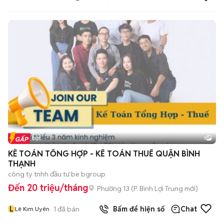
Tin nổi bật
1
KÊ TOÁN TỔNG HỢP - KẾ TOÁN THUẾ QUẬN BÌNH
THẠNH
công ty tnhh đầu tư be bgroup
Đến 20 triệu/tháng
Phường 13
(
P. Bình Lợi Trung
mới)
L
1
đã bán
Bấm để hiện số
Chat
Lê Kim Uyên