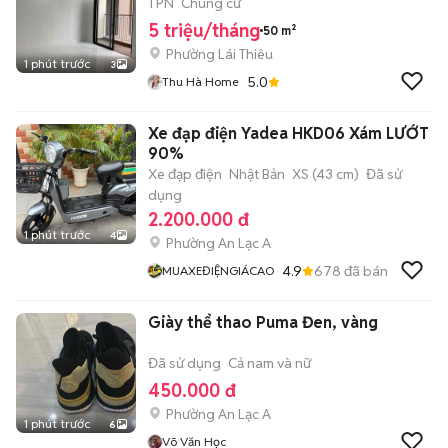
1 PN
Chung cư
5 triệu/tháng
50 m²
Phường Lái Thiêu
1 phút trước
3
5.0
Thu Hà Home
Xe đạp điện Yadea HKD06 Xám LƯỚT
90%
Xe đạp điện
Nhật Bản
XS (43 cm)
Đã sử
dụng
2.200.000 đ
1 phút trước
4
Phường An Lạc A
4.9
678
đã bán
MUAXEĐIỆNGIÁCAO
Giày thể thao Puma Đen, vàng
Đã sử dụng
Cả nam và nữ
450.000 đ
Phường An Lạc A
1 phút trước
6
Võ Văn Học