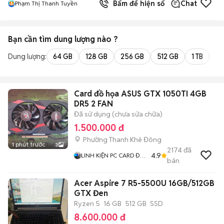
Bấm để hiện số
Chat
Phạm Thị Thanh Tuyền
Bạn cần tìm
dung lượng
nào ?
Dung lượng:
64 GB
128 GB
256 GB
512 GB
1 TB
2 
Card đồ họa ASUS GTX 1050TI 4GB
DR5 2 FAN
Đã sử dụng (chưa sửa chữa)
1.500.000 đ
Phường Thanh Khê Đông
1 phút trước
3
2174
đã
4.9
LINH KIỆN PC CARD ĐỒ
bán
HOẠ
Acer Aspire 7 R5-5500U 16GB/512GB
GTX Đen
Ryzen 5
16 GB
512 GB
SSD
8.600.000 đ