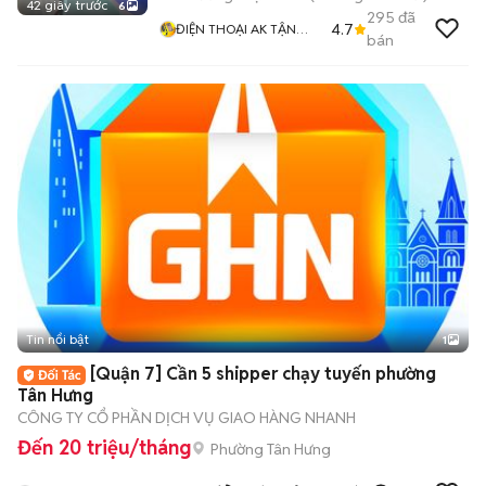
42 giây trước
6
295
đã
4.7
ĐIỆN THOẠI AK TẬN
bán
TÂM TRÁCH NHIỆM
Tin nổi bật
1
[Quận 7] Cần 5 shipper chạy tuyến phường
Tân Hưng
CÔNG TY CỔ PHẦN DỊCH VỤ GIAO HÀNG NHANH
Đến 20 triệu/tháng
Phường Tân Hưng