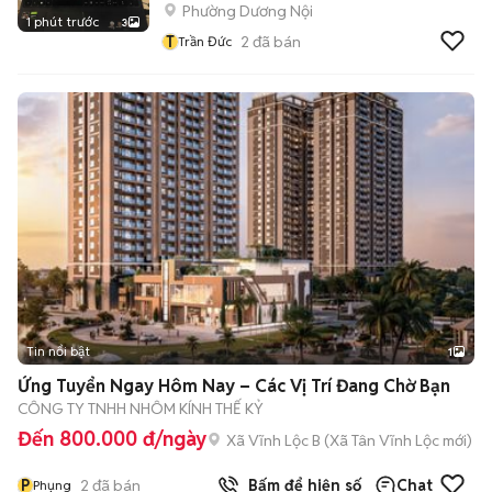
Phường Dương Nội
1 phút trước
3
T
2
đã bán
Trần Đức
Tin nổi bật
1
Ứng Tuyển Ngay Hôm Nay – Các Vị Trí Đang Chờ Bạn
CÔNG TY TNHH NHÔM KÍNH THẾ KỶ
Đến 800.000 đ/ngày
Xã Vĩnh Lộc B
(
Xã Tân Vĩnh Lộc
mới)
P
2
đã bán
Bấm để hiện số
Chat
Phụng