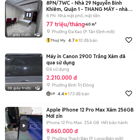
8PN/7WC - Nhà 29 Nguyễn Bỉnh
Khiêm, Quận 1 - THANG MÁY - nhà
mới
8 PN
Nhà mặt phố, mặt tiền
77 triệu/tháng
60 m²
Phường Đa Kao
(
P. Tân Định
mới)
37 giây trước
9
T
4.7
10
đã bán
Thuỷ My
Máy in Canon 2900 Trắng Xám đã
qua sử dụng
Đã sử dụng
2.210.000 đ
Phường Bình Trị Đông
38 giây trước
1
4.4
173
đã bán
VP
Apple iPhone 12 Pro Max Xám 256GB
Mới zin
iPhone 12 Pro Max
256 GB
Hết bảo hành
9.860.000 đ
Phường Thạch Bàn
(
P. Long Biên
mới)