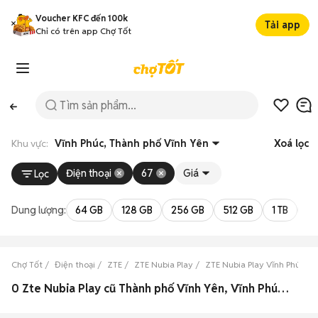
Voucher KFC đến 100k
Tải app
Chỉ có trên app Chợ Tốt
Khu vực:
Vĩnh Phúc, Thành phố Vĩnh Yên
Xoá lọc
Điện thoại
67
Giá
Lọc
Dung lượng:
64 GB
128 GB
256 GB
512 GB
1 TB
2 
Chợ Tốt
Điện thoại
ZTE
ZTE Nubia Play
ZTE Nubia Play Vĩnh Phúc
0 Zte Nubia Play cũ Thành phố Vĩnh Yên, Vĩnh Phúc đẹp