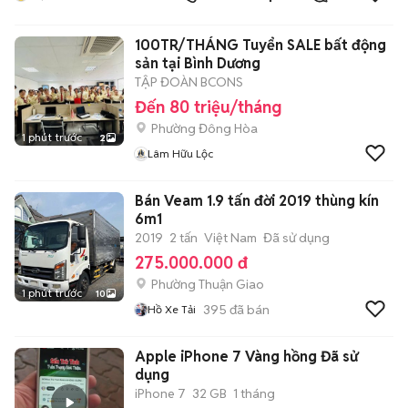
100TR/THÁNG Tuyển SALE bất động
sản tại Bình Dương
TẬP ĐOÀN BCONS
Đến 80 triệu/tháng
Phường Đông Hòa
1 phút trước
2
Lâm Hữu Lộc
Bán Veam 1.9 tấn đời 2019 thùng kín
6m1
2019
2 tấn
Việt Nam
Đã sử dụng
275.000.000 đ
Phường Thuận Giao
1 phút trước
10
395
đã bán
Hồ Xe Tải
Apple iPhone 7 Vàng hồng Đã sử
dụng
iPhone 7
32 GB
1 tháng