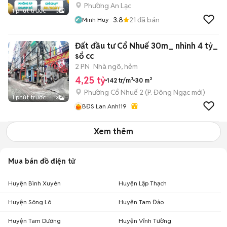
Phường An Lạc
1 phút trước
3
3.8
21
đã bán
Minh Huy
Đất đầu tư Cổ Nhuế 30m_ nhỉnh 4 tỷ_
sổ cc
2 PN
Nhà ngõ, hẻm
4,25 tỷ
142 tr/m²
30 m²
Phường Cổ Nhuế 2
(
P. Đông Ngạc
mới)
1 phút trước
3
BĐS Lan Anh119
Xem thêm
Mua bán đồ điện tử
Huyện Bình Xuyên
Huyện Lập Thạch
Huyện Sông Lô
Huyện Tam Đảo
Huyện Tam Dương
Huyện Vĩnh Tường