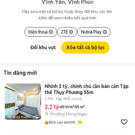
Vĩnh Yên, Vĩnh Phúc
Hãy xóa một số bộ lọc hoặc thay đổi khu vực tìm 
kiếm để xem nhiều kết quả hơn
Điện thoại
ZTE
Nubia Play
Đổi khu vực
Xóa tất cả bộ lọc
Tin đăng mới
Nhỉnh 2 tỷ, chính chủ cần bán căn Tập
thể Thụy Phương 55m
2 PN
Tập thể, cư xá
2,2 tỷ
40 tr/m²
55 m²
Phường Đông Ngạc
36 giây trước
11
BĐS Lan Anh119