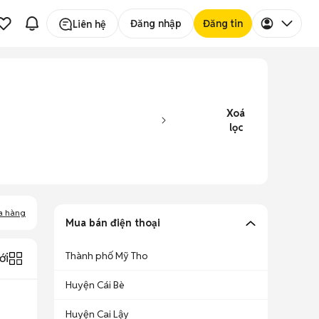
Đăng nhập
Đăng tin
Liên hệ
Xoá
lọc
a hàng
Mua bán điện thoại
Thành phố Mỹ Tho
ới
Huyện Cái Bè
Huyện Cai Lậy