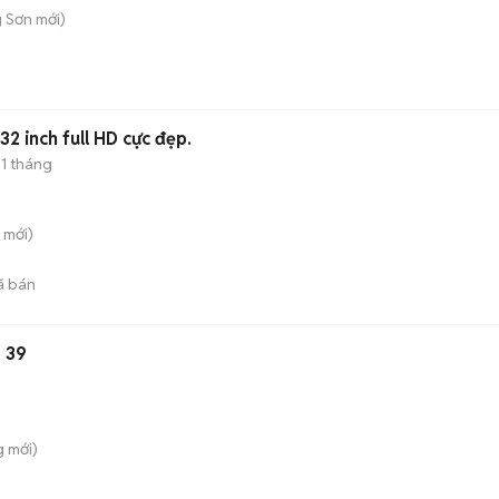
 Sơn
mới)
 inch full HD cực đẹp.
1 tháng
mới)
ã bán
 39
g
mới)