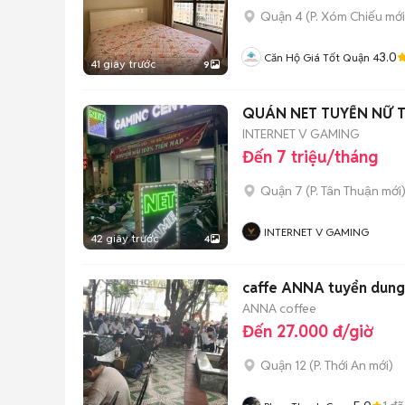
Quận 4
(
P. Xóm Chiếu
mới
3.0
Căn Hộ Giá Tốt Quận 4
41 giây trước
9
QUÁN NET TUYỂN NỮ 
INTERNET V GAMING
Đến 7 triệu/tháng
Quận 7
(
P. Tân Thuận
mới
INTERNET V GAMING
42 giây trước
4
caffe ANNA tuyển dung
ANNA coffee
Đến 27.000 đ/giờ
Quận 12
(
P. Thới An
mới)