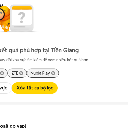
kết quả phù hợp tại Tiền Giang
hay đổi khu vực tìm kiếm để xem nhiều kết quả hơn
ZTE
Nubia Play
 vực
Xóa tất cả bộ lọc
oại( go vap)