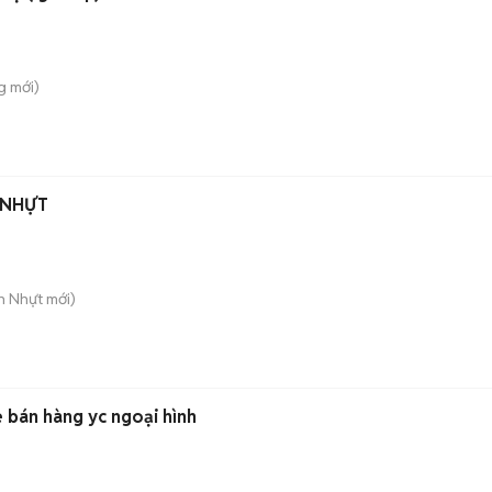
g
mới)
 NHỰT
n Nhựt
mới)
 Nữ Phụ Live bán hàng yc ngoại hình