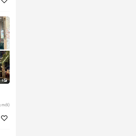
5
g
mới)