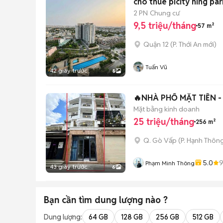
cho thuê picity hing park
2 PN
Chung cư
9,5 triệu/tháng
57 m²
Quận 12
(
P. Thới An
mới)
Tuấn Vũ
42 giây trước
5
🔥NHÀ PHỐ MẶT TIỀN - M
Mặt bằng kinh doanh
25 triệu/tháng
256 m²
Q. Gò Vấp
(
P. Hạnh Thôn
5.0
Phạm Minh Thông
43 giây trước
6
Bạn cần tìm
dung lượng
nào ?
Dung lượng:
64 GB
128 GB
256 GB
512 GB