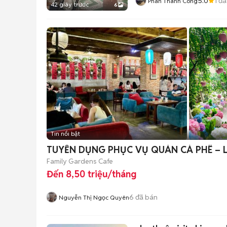
5.0
1
đã
Phan Thanh Cong
42 giây trước
6
Tin nổi bật
TUYỂN DỤNG PHỤC VỤ QUÁN CÀ PHÊ – 
Family Gardens Cafe
Đến 8,50 triệu/tháng
6
đã bán
Nguyễn Thị Ngọc Quyên