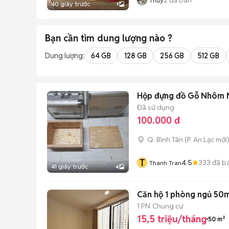
Thủy
40 giây trước
1
Bạn cần tìm
dung lượng
nào ?
Dung lượng:
64 GB
128 GB
256 GB
512 GB
Hộp đựng đồ Gỗ Nhôm 
Đã sử dụng
100.000 đ
Q. Bình Tân
(
P. An Lạc
mới
T
4.5
333
đã b
Thanh Tran
41 giây trước
4
Căn hộ 1 phòng ngủ 50m
1 PN
Chung cư
15,5 triệu/tháng
50 m²