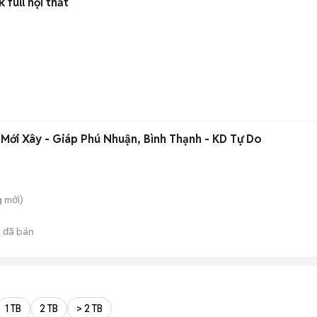
 full nội thất
ới Xây - Giáp Phú Nhuận, Bình Thạnh - KD Tự Do
g
mới)
9
đã bán
1 TB
2 TB
> 2 TB