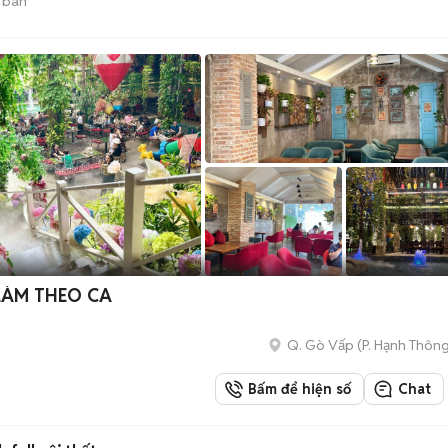
 bán
LÀM THEO CA
Q. Gò Vấp
(
P. Hạnh Thôn
Bấm để hiện số
Chat