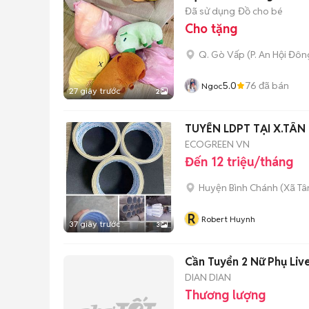
Đã sử dụng
Đồ cho bé
Cho tặng
Q. Gò Vấp
(
P. An Hội Đôn
5.0
76
đã bán
Ngoc
27 giây trước
2
TUYỂN LDPT TẠI X.TÂN
ECOGREEN VN
Đến 12 triệu/tháng
Huyện Bình Chánh
(
Xã Tâ
R
Robert Huynh
37 giây trước
3
Cần Tuyển 2
DIAN DIAN
Thương lượng