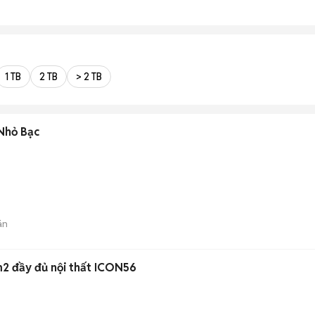
1 TB
2 TB
> 2 TB
Nhỏ Bạc
)
án
2 đầy đủ nội thất ICON56