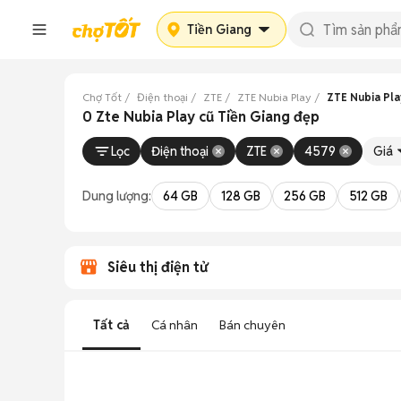
Tiền Giang
Chợ Tốt
Điện thoại
ZTE
ZTE Nubia Play
ZTE Nubia Pla
0 Zte Nubia Play cũ Tiền Giang đẹp
Lọc
Điện thoại
ZTE
4579
Giá
Dung lượng:
64 GB
128 GB
256 GB
512 GB
Siêu thị điện tử
Tất cả
Cá nhân
Bán chuyên