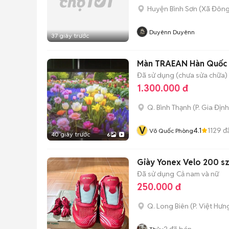
Huyện Bình Sơn
(
Xã Đông
Duyênn Duyênn
37 giây trước
Màn TRAEAN Hàn Quốc 32
Đã sử dụng (chưa sửa chữa)
1.300.000 đ
Q. Bình Thạnh
(
P. Gia Định
V
4.1
1129
đ
Võ Quốc Phòng
40 giây trước
6
Giày Yonex Velo 200 sz
Đã sử dụng
Cả nam và nữ
250.000 đ
Q. Long Biên
(
P. Việt Hưn
2
đã bán