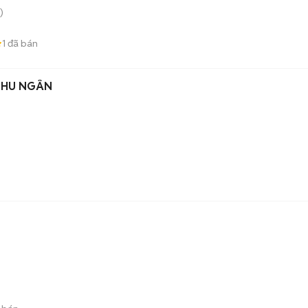
)
1
đã bán
THU NGÂN
)