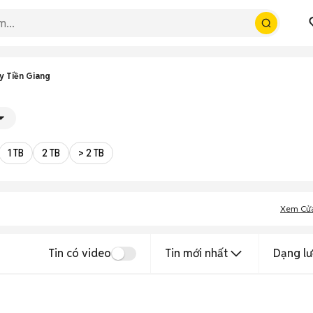
y Tiền Giang
1 TB
2 TB
> 2 TB
Xem Cử
Tin có video
Tin mới nhất
Dạng lư