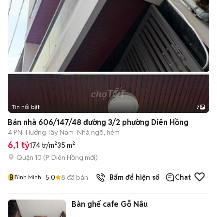
Tin nổi bật
7
+
2
Bán nhà 606/147/48 đường 3/2 phường Diên Hồng
4 PN
Hướng Tây Nam
Nhà ngõ, hẻm
6,1 tỷ
174 tr/m²
35 m²
Quận 10
(
P. Diên Hồng
mới)
B
5.0
8
đã bán
Bấm để hiện số
Chat
Bình Minh
Bàn ghế cafe Gỗ Nâu