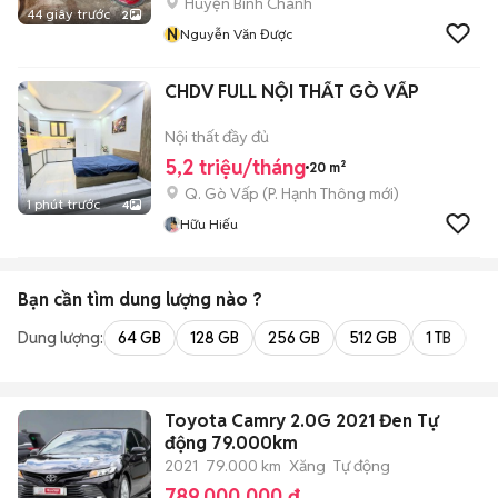
Huyện Bình Chánh
44 giây trước
2
N
Nguyễn Văn Được
CHDV FULL NỘI THẤT GÒ VẤP
Nội thất đầy đủ
5,2 triệu/tháng
20 m²
Q. Gò Vấp
(
P. Hạnh Thông
mới)
1 phút trước
4
Hữu Hiếu
Bạn cần tìm
dung lượng
nào ?
Dung lượng:
64 GB
128 GB
256 GB
512 GB
1 TB
2 
Toyota Camry 2.0G 2021 Đen Tự
động 79.000km
2021
79.000 km
Xăng
Tự động
789.000.000 đ