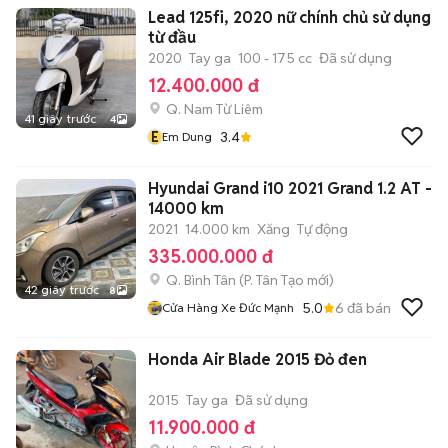
Lead 125fi, 2020 nữ chính chủ sử dụng
từ đầu
2020
Tay ga
100 - 175 cc
Đã sử dụng
12.400.000 đ
Q. Nam Từ Liêm
41 giây trước
4
E
3.4
Em Dung
Hyundai Grand i10 2021 Grand 1.2 AT -
14000 km
2021
14.000 km
Xăng
Tự động
335.000.000 đ
Q. Bình Tân
(
P. Tân Tạo
mới)
42 giây trước
8
5.0
6
đã bán
Cửa Hàng Xe Đức Mạnh
Honda Air Blade 2015 Đỏ đen
2015
Tay ga
Đã sử dụng
11.900.000 đ