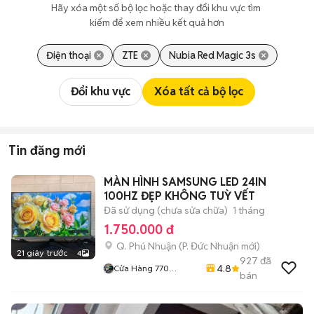
Hãy xóa một số bộ lọc hoặc thay đổi khu vực tìm 
kiếm để xem nhiều kết quả hơn
Điện thoại
ZTE
Nubia Red Magic 3s
Đổi khu vực
Xóa tất cả bộ lọc
Tin đăng mới
MÀN HÌNH SAMSUNG LED 24IN
100HZ ĐẸP KHÔNG TUỲ VẾT
Đã sử dụng (chưa sửa chữa)
1 tháng
1.750.000 đ
Q. Phú Nhuận
(
P. Đức Nhuận
mới)
21 giây trước
4
927
đã
4.8
Cửa Hàng 770
bán
Nguyễn Kiệm F4 Phú
Nhuận