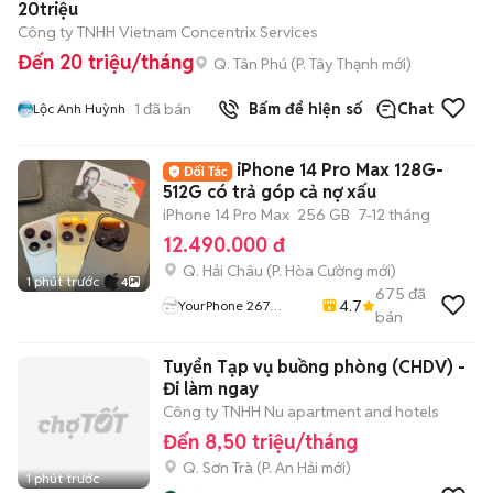
20triệu
Công ty TNHH Vietnam Concentrix Services
Đến 20 triệu/tháng
Q. Tân Phú
(
P. Tây Thạnh
mới)
1
đã bán
Bấm để hiện số
Chat
Lộc Anh Huỳnh
iPhone 14 Pro Max 128G-
512G có trả góp cả nợ xấu
iPhone 14 Pro Max
256 GB
7-12 tháng
12.490.000 đ
Q. Hải Châu
(
P. Hòa Cường
mới)
1 phút trước
4
675
đã
4.7
YourPhone 267
bán
Nguyễn Hoàng-Hải
Châu-Đà Nẵng
Tuyển Tạp vụ buồng phòng (CHDV) -
Đi làm ngay
Công ty TNHH Nu apartment and hotels
Đến 8,50 triệu/tháng
Q. Sơn Trà
(
P. An Hải
mới)
1 phút trước