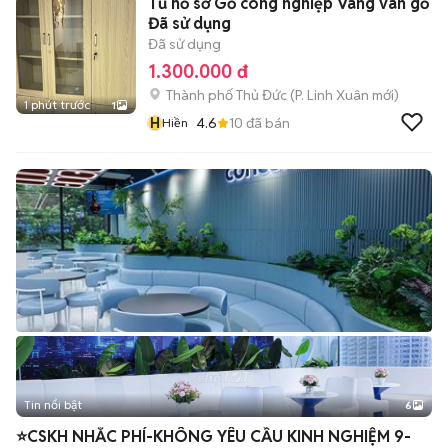
Tủ hồ sơ Gỗ công nghiệp Vàng vân gỗ
Đã sử dụng
Đã sử dụng
1.300.000 đ
Thành phố Thủ Đức
(
P. Linh Xuân
mới)
1 phút trước
1
H
4.6
10
đã bán
Hiền
Tin nổi bật
6
+
2
⭐CSKH NHẮC PHÍ-KHÔNG YÊU CẦU KINH NGHIỆM 9-