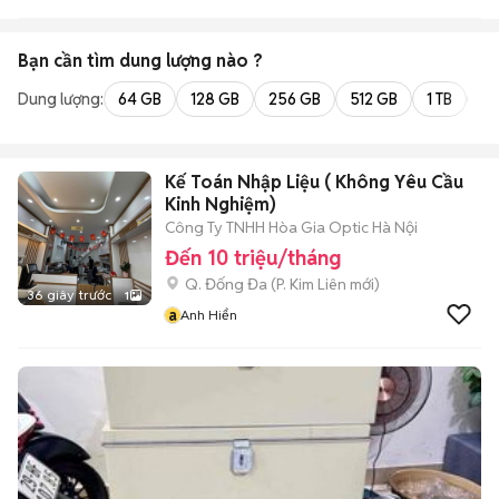
Bạn cần tìm
dung lượng
nào ?
Dung lượng:
64 GB
128 GB
256 GB
512 GB
1 TB
2 
Kế Toán Nhập Liệu ( Không Yêu Cầu
Kinh Nghiệm)
Công Ty TNHH Hòa Gia Optic Hà Nội
Đến 10 triệu/tháng
Q. Đống Đa
(
P. Kim Liên
mới)
36 giây trước
1
a
Anh Hiển