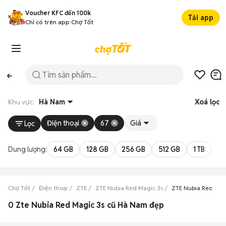
Voucher KFC đến 100k
Tải app
Chỉ có trên app Chợ Tốt
Khu vực:
Hà Nam
Xoá lọc
Điện thoại
67
Giá
Lọc
Dung lượng:
64 GB
128 GB
256 GB
512 GB
1 TB
2 
Chợ Tốt
Điện thoại
ZTE
ZTE Nubia Red Magic 3s
ZTE Nubia Red Mag
0 Zte Nubia Red Magic 3s cũ Hà Nam đẹp