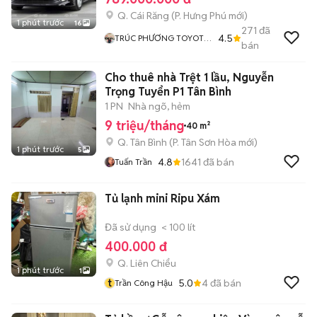
Q. Cái Răng
(
P. Hưng Phú
mới)
1 phút trước
16
271
đã
4.5
TRÚC PHƯƠNG TOYOTA
bán
SURE CẦN THƠ
Cho thuê nhà Trệt 1 lầu, Nguyễn
Trọng Tuyển P1 Tân Bình
1 PN
Nhà ngõ, hẻm
9 triệu/tháng
40 m²
Q. Tân Bình
(
P. Tân Sơn Hòa
mới)
1 phút trước
5
4.8
1641
đã bán
Tuấn Trần
Tủ lạnh mini Ripu Xám
Đã sử dụng
< 100 lít
400.000 đ
Q. Liên Chiểu
1 phút trước
1
t
5.0
4
đã bán
Trần Công Hậu