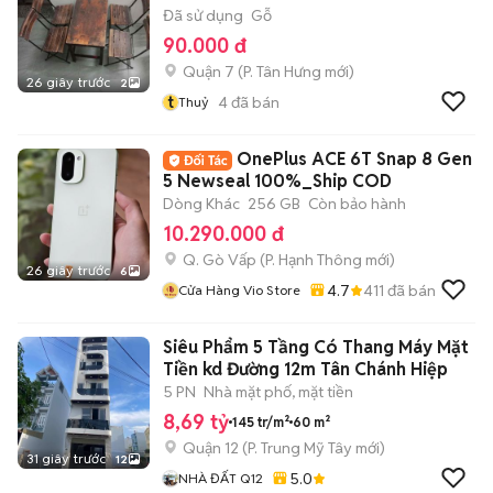
Đã sử dụng
Gỗ
90.000 đ
Quận 7
(
P. Tân Hưng
mới)
26 giây trước
2
t
4
đã bán
Thuỷ
OnePlus ACE 6T Snap 8 Gen
5 Newseal 100%_Ship COD
Dòng Khác
256 GB
Còn bảo hành
10.290.000 đ
Q. Gò Vấp
(
P. Hạnh Thông
mới)
26 giây trước
6
4.7
411
đã bán
Cửa Hàng Vio Store
Siêu Phẩm 5 Tầng Có Thang Máy Mặt
Tiền kd Đường 12m Tân Chánh Hiệp
5 PN
Nhà mặt phố, mặt tiền
8,69 tỷ
145 tr/m²
60 m²
Quận 12
(
P. Trung Mỹ Tây
mới)
31 giây trước
12
5.0
NHÀ ĐẤT Q12