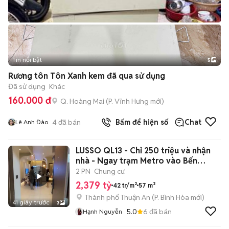
Tin nổi bật
5
Rương tôn Tôn Xanh kem đã qua sử dụng
Đã sử dụng
Khác
160.000 đ
Q. Hoàng Mai
(
P. Vĩnh Hưng
mới)
4
đã bán
Bấm để hiện số
Chat
Lê Anh Đào
LUSSO QL13 - Chỉ 250 triệu và nhận
nhà - Ngay trạm Metro vào Bến
Thanh
2 PN
Chung cư
2,379 tỷ
42 tr/m²
57 m²
Thành phố Thuận An
(
P. Bình Hòa
mới)
41 giây trước
3
5.0
6
đã bán
Hạnh Nguyễn