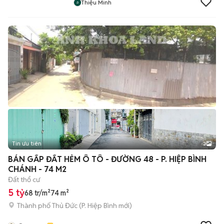
Thiệu Minh
Tin ưu tiên
3
BÁN GẤP ĐẤT HẺM Ô TÔ - ĐƯỜNG 48 - P. HIỆP BÌNH
CHÁNH - 74 M2
Đất thổ cư
5 tỷ
68 tr/m²
74 m²
Thành phố Thủ Đức
(
P. Hiệp Bình
mới)