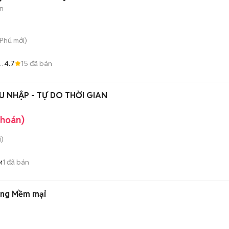
n
 Phú
mới)
4.7
15
đã bán
G
U NHẬP - TỰ DO THỜI GIAN
khoán)
)
1
đã bán
M
ắng Mềm mại