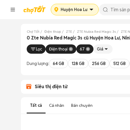
Huyện Hoa Lư
Chợ Tốt
Điện thoại
ZTE
ZTE Nubia Red Magic 3s
ZTE N
0 Zte Nubia Red Magic 3s cũ Huyện Hoa Lư, Nin
Lọc
Điện thoại
67
Giá
Dung lượng:
64 GB
128 GB
256 GB
512 GB
Siêu thị điện tử
Tất cả
Cá nhân
Bán chuyên