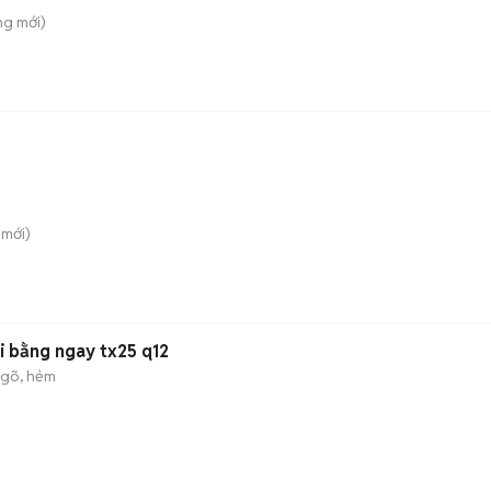
ung
mới)
mới)
vi bằng ngay tx25 q12
gõ, hẻm