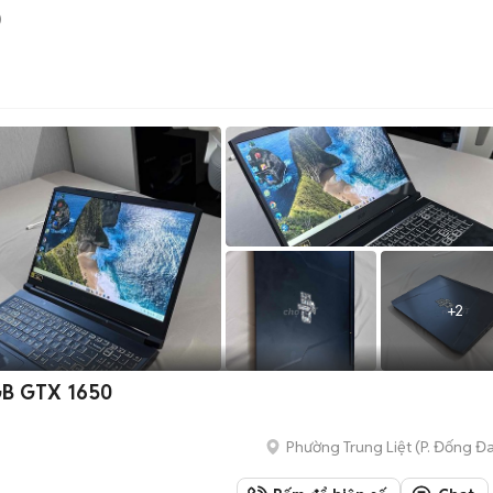
)
+
2
GB GTX 1650
Phường Trung Liệt
(
P. Đống Đ