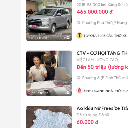
2018
98.000 km
Xăng
Số sà
465.000.000 đ
Phường Phú Thứ
(
P. Hưng
T
TOYOTA SURE CẦN THƠ XE
1 phút trước
11
QUA SỬ DỤNG CHÍNH HÃN
CTV - CƠ HỘI TĂNG TH
VIỆC LÀM LƯƠNG CAO
Đến 50 triệu (lương 
Phường 8
(
P. Bình Thới
mới
KINH DOANH NHÀ PHỐ HC
2 phút trước
5
Áo kiểu Nữ Freesize Tr
Đã sử dụng
Đồ nữ
60.000 đ