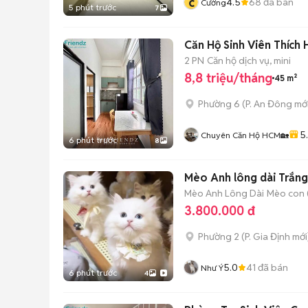
c
4.5
68
đã bán
Cường
5 phút trước
7
Căn Hộ Sinh Viên Thích
2 PN
Căn hộ dịch vụ, mini
8,8 triệu/tháng
45 m²
Phường 6
(
P. An Đông
mới
5
Chuyên Căn Hộ HCM🏡
6 phút trước
8
Mèo Anh lông dài Trắn
Mèo Anh Lông Dài
Mèo con (
3.800.000 đ
Phường 2
(
P. Gia Định
mới
5.0
41
đã bán
Như Ý
6 phút trước
4