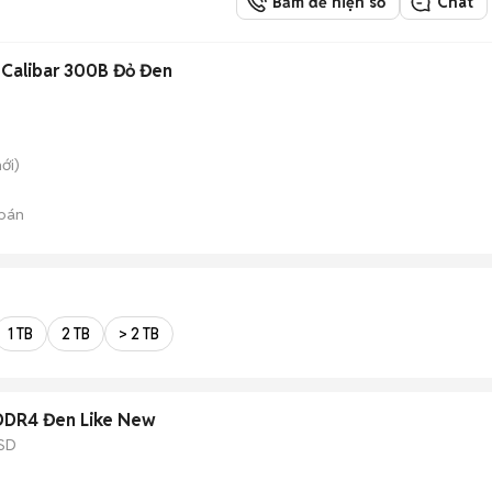
Bấm để hiện số
Chat
D Calibar 300B Đỏ Đen
ới)
bán
1 TB
2 TB
> 2 TB
 DDR4 Đen Like New
SD