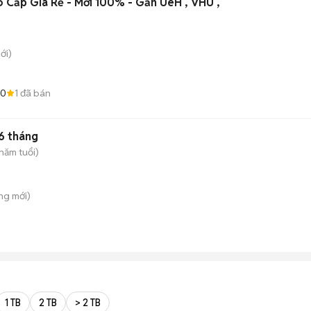
o Cấp Giá Rẻ - Mới 100% - Gần UeH , VHU ,
ới)
.0
1
đã bán
6 tháng
năm tuổi)
ông
mới)
1 TB
2 TB
> 2 TB