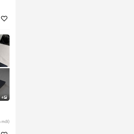
6
a
mới)