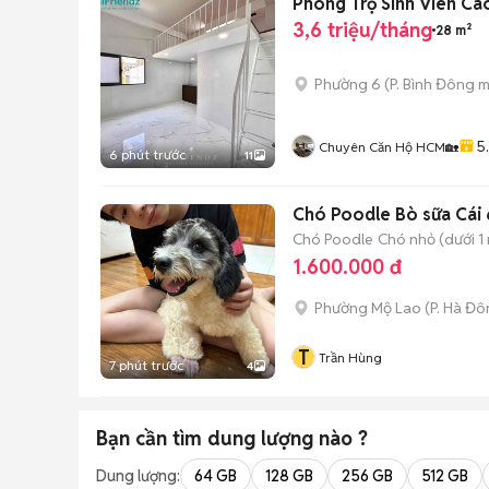
Phòng Trọ Sinh Viên Ca
3,6 triệu/tháng
28 m²
Phường 6
(
P. Bình Đông
m
5
Chuyên Căn Hộ HCM🏡
6 phút trước
11
Chó Poodle Bò sữa Cái 
Chó Poodle
Chó nhỏ (dưới 1 
1.600.000 đ
Phường Mộ Lao
(
P. Hà Đ
T
Trần Hùng
7 phút trước
4
Bạn cần tìm
dung lượng
nào ?
Dung lượng:
64 GB
128 GB
256 GB
512 GB