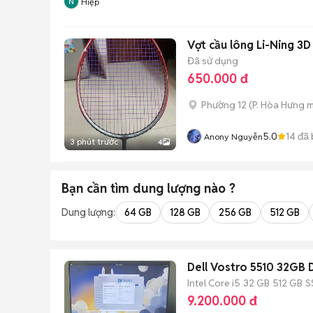
Hiệp
Vợt cầu lông Li-Ning 3
Đã sử dụng
650.000 đ
Phường 12
(
P. Hòa Hưng
m
5.0
14
đã 
Anony Nguyễn
3 phút trước
4
Bạn cần tìm
dung lượng
nào ?
Dung lượng:
64 GB
128 GB
256 GB
512 GB
Dell Vostro 5510 32GB
Intel Core i5
32 GB
512 GB
S
9.200.000 đ