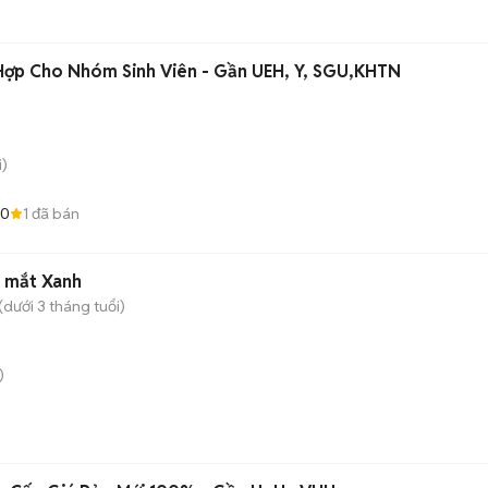
 Hợp Cho Nhóm Sinh Viên - Gần UEH, Y, SGU,KHTN
)
.0
1
đã bán
g mắt Xanh
dưới 3 tháng tuổi)
)