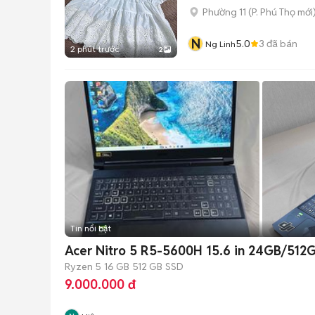
Phường 11
(
P. Phú Thọ
mới
N
5.0
3
đã bán
Ng Linh
2 phút trước
2
Tin nổi bật
Acer Nitro 5 R5-5600H 15.6 in 24GB/512
Ryzen 5
16 GB
512 GB
SSD
9.000.000 đ