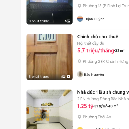
Phường 13
(
P. Bình Lợi Tr
Thịnh Huỳnh
3 phút trước
5
Chính chủ cho thuê
Nội thất đầy đủ
5,7 triệu/tháng
32 m²
Phường 2
(
P. Chánh Hưng
Bảo Nguyên
5 phút trước
4
Nhà đúc 1 lầu sh chung 
2 PN
Hướng Đông Bắc
Nhà n
1,25 tỷ
31 tr/m²
40 m²
Phường Thới An