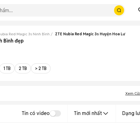
ubia Red Magic 3s Ninh Bình
ZTE Nubia Red Magic 3s Huyện Hoa Lư
h Bình đẹp
1 TB
2 TB
> 2 TB
Xem Cử
Tin có video
Tin mới nhất
Dạng lư