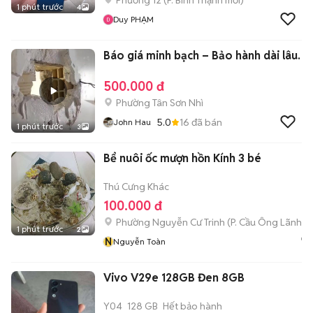
Phường 12
(
P. Bình Thạnh
mới)
1 phút trước
4
Duy PHẠM
Báo giá minh bạch – Bảo hành dài lâu.
500.000 đ
Phường Tân Sơn Nhì
5.0
16
đã bán
John Hau
1 phút trước
3
Bể nuôi ốc mượn hồn Kính 3 bé
Thú Cưng Khác
100.000 đ
Phường Nguyễn Cư Trinh
(
P. Cầu Ông Lãnh
mớ
1 phút trước
2
N
Nguyễn Toàn
Vivo V29e 128GB Đen 8GB
Y04
128 GB
Hết bảo hành