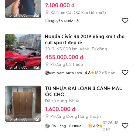
2.100.000 đ
Xã Nam Cát
(
Xã Kim Liên
mới)
1 phút trước
2
Nguyễn Quốc Hải
Honda Civic RS 2019 65ng km 1 chủ
cực sport đẹp rẻ
2019
65.000 km
Xăng
Tự động
455.000.000 đ
Phường Lái Thiêu
1 phút trước
5
4.8
182
đã bán
Kim Nam Auto Tom
TỦ NHỰA ĐÀI LOAN 3 CÁNH MÀU
ÓC CHÓ
Đã sử dụng
Nhựa
1.600.000 đ
Phường Đông Hưng Thuận
1 phút trước
1
3226
đã
4.9
Cửa Hàng Tủ Nhựa
bán
Đài Loan Hoàng