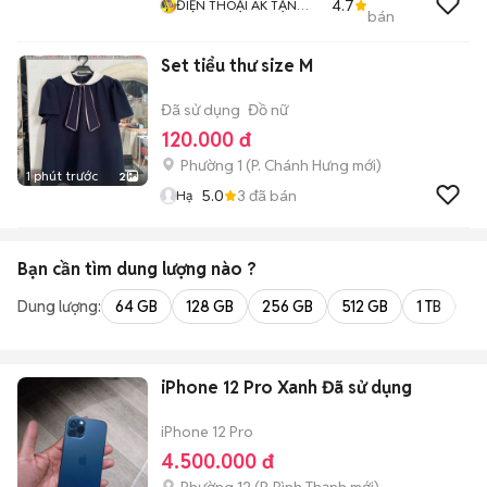
4.7
ĐIỆN THOẠI AK TẬN
bán
TÂM TRÁCH NHIỆM
Set tiểu thư size M
Đã sử dụng
Đồ nữ
120.000 đ
Phường 1
(
P. Chánh Hưng
mới)
1 phút trước
2
5.0
3
đã bán
Hạ
Bạn cần tìm
dung lượng
nào ?
Dung lượng:
64 GB
128 GB
256 GB
512 GB
1 TB
2 
iPhone 12 Pro Xanh Đã sử dụng
iPhone 12 Pro
4.500.000 đ