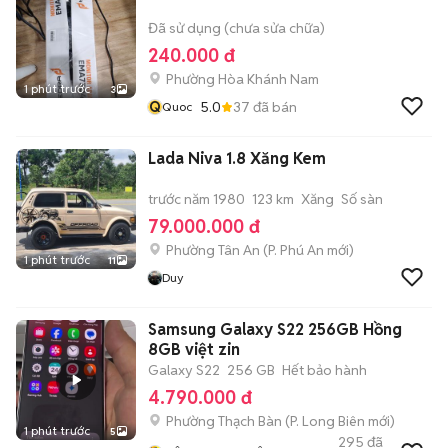
Đã sử dụng (chưa sửa chữa)
240.000 đ
Phường Hòa Khánh Nam
1 phút trước
3
Q
5.0
37
đã bán
Quoc
Lada Niva 1.8 Xăng Kem
trước năm 1980
123 km
Xăng
Số sàn
79.000.000 đ
Phường Tân An
(
P. Phú An
mới)
1 phút trước
11
Duy
Samsung Galaxy S22 256GB Hồng
8GB việt zin
Galaxy S22
256 GB
Hết bảo hành
4.790.000 đ
Phường Thạch Bàn
(
P. Long Biên
mới)
1 phút trước
5
295
đã