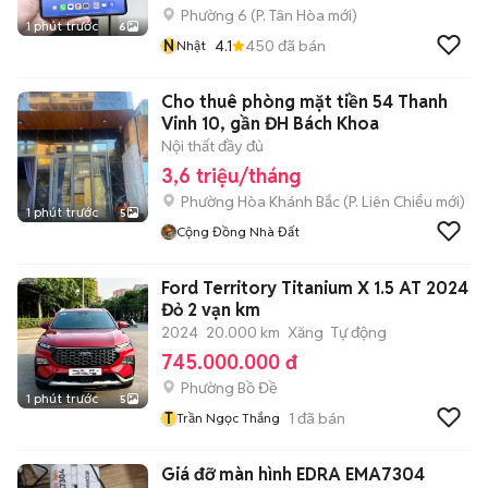
Phường 6
(
P. Tân Hòa
mới)
1 phút trước
6
N
4.1
450
đã bán
Nhật
Cho thuê phòng mặt tiền 54 Thanh
Vinh 10, gần ĐH Bách Khoa
Nội thất đầy đủ
3,6 triệu/tháng
Phường Hòa Khánh Bắc
(
P. Liên Chiểu
mới)
1 phút trước
5
Cộng Đồng Nhà Đất
Ford Territory Titanium X 1.5 AT 2024
Đỏ 2 vạn km
2024
20.000 km
Xăng
Tự động
745.000.000 đ
Phường Bồ Đề
1 phút trước
5
T
1
đã bán
Trần Ngọc Thắng
Giá đỡ màn hình EDRA EMA7304