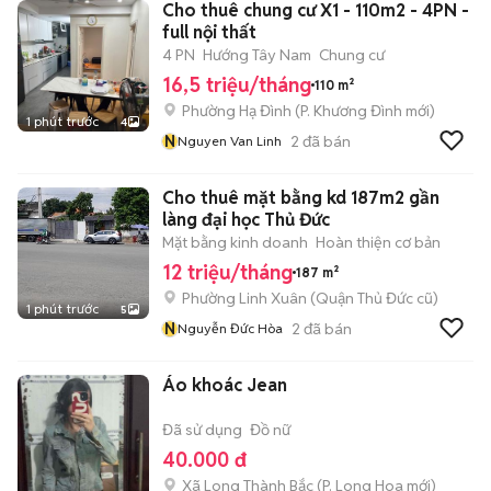
Cho thuê chung cư X1 - 110m2 - 4PN -
full nội thất
4 PN
Hướng Tây Nam
Chung cư
16,5 triệu/tháng
110 m²
Phường Hạ Đình
(
P. Khương Đình
mới)
1 phút trước
4
N
2
đã bán
Nguyen Van Linh
Cho thuê mặt bằng kd 187m2 gần
làng đại học Thủ Đức
Mặt bằng kinh doanh
Hoàn thiện cơ bản
12 triệu/tháng
187 m²
Phường Linh Xuân (Quận Thủ Đức cũ)
1 phút trước
5
N
2
đã bán
Nguyễn Đức Hòa
Áo khoác Jean
Đã sử dụng
Đồ nữ
40.000 đ
Xã Long Thành Bắc
(
P. Long Hoa
mới)