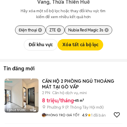
Vang, Thừa Thiên Huế
Hãy xóa một số bộ lọc hoặc thay đổi khu vực tìm 
kiếm để xem nhiều kết quả hơn
Điện thoại
ZTE
Nubia Red Magic 3s
Đổi khu vực
Xóa tất cả bộ lọc
Tin đăng mới
CĂN HỘ 2 PHÒNG NGỦ THOÁNG
MÁT TẠI GÒ VẤP
2 PN
Căn hộ dịch vụ, mini
8 triệu/tháng
45 m²
Phường 9
(
P. Thông Tây Hội
mới)
1 phút trước
10
4.9
1
đã bán
PHÒNG TRỌ GIÁ TỐT