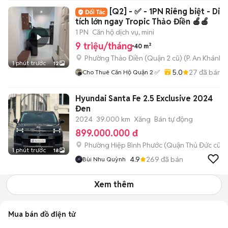
Quân
[Q2] - ✅ - 1PN Riêng biệt - Diệ
tích lớn ngay Tropic Thảo Điền 🍎🍎
1 PN
Căn hộ dịch vụ, mini
9 triệu/tháng
40 m²
Phường Thảo Điền (Quận 2 cũ)
(
P. An Khánh
m
1 phút trước
12
5.0
27
đã bán
Cho Thuê Căn Hộ Quận 2 ✅
Hyundai Santa Fe 2.5 Exclusive 2024
Đen
2024
39.000 km
Xăng
Bán tự động
899.000.000 đ
Phường Hiệp Bình Phước (Quận Thủ Đức cũ)
1 phút trước
18
4.9
269
đã bán
Bùi Nhu Quỳnh
Xem thêm
Mua bán đồ điện tử