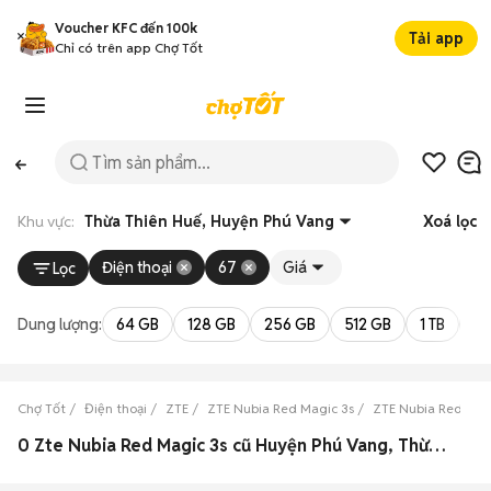
Voucher KFC đến 100k
Tải app
Chỉ có trên app Chợ Tốt
Khu vực:
Thừa Thiên Huế, Huyện Phú Vang
Xoá lọc
Điện thoại
67
Giá
Lọc
Dung lượng:
64 GB
128 GB
256 GB
512 GB
1 TB
2 
Chợ Tốt
Điện thoại
ZTE
ZTE Nubia Red Magic 3s
ZTE Nubia Red Mag
0 Zte Nubia Red Magic 3s cũ Huyện Phú Vang, Thừa Thiên Huế đẹp