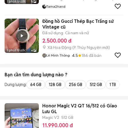
1 phút trước
5
Tama2hand
Đồng hồ Gucci Thép Bạc Trắng sứ
Vintage cũ
Đã sử dụng
Cả nam và nữ
2.500.000 đ
Xã Hoa Động
(
P. Thủy Nguyên
mới)
1 phút trước
6
4.5
186
đã bán
Lê Minh Thông
Bạn cần tìm
dung lượng
nào ?
Dung lượng:
64 GB
128 GB
256 GB
512 GB
1 TB
2 
Honor Magic V2 QT 16/512 có Giao
Lưu GL
Magic V2
512 GB
11.990.000 đ