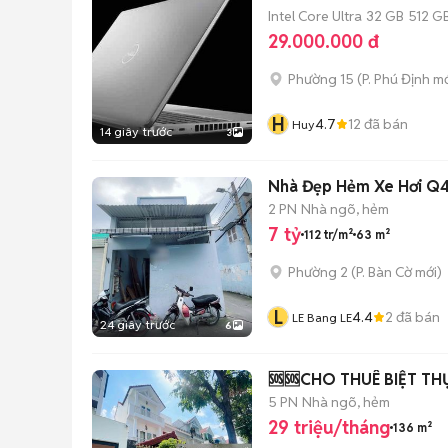
Intel Core Ultra
32 GB
512 G
29.000.000 đ
Phường 15
(
P. Phú Định
mớ
H
4.7
12
đã bán
Huy
14 giây trước
3
Nhà Đẹp Hẻm Xe Hơi Q
2 PN
Nhà ngõ, hẻm
7 tỷ
112 tr/m²
63 m²
Phường 2
(
P. Bàn Cờ
mới)
L
4.4
2
đã bán
LE Bang LE
24 giây trước
6
🆘🆘CHO THUÊ BIỆT THỰ
5 PN
Nhà ngõ, hẻm
29 triệu/tháng
136 m²