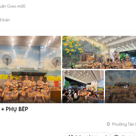
huận Giao
mới)
ã bán
+
2
0 PHỤC VỤ + PHỤ BẾP
Phường Tân