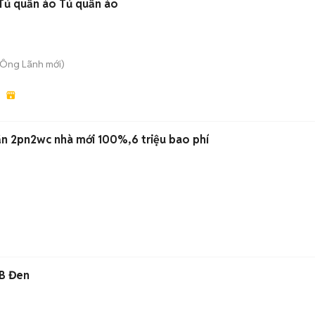
Tủ quần áo Tủ quần áo
u Ông Lãnh
mới)
ăn 2pn2wc nhà mới 100%,6 triệu bao phí
GB Đen