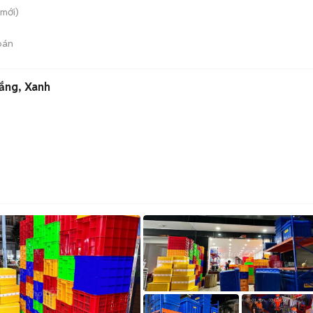
mới)
bán
ắng, Xanh