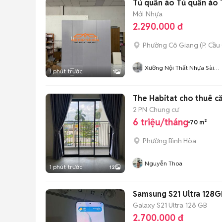
Tủ quần áo Tủ quần áo 
Mới
Nhựa
2.290.000 đ
Phường Cô Giang
(
P. Cầ
Xưởng Nội Thất Nhựa Sài
1 phút trước
1
Gòn
The Habitat cho thuê c
2 PN
Chung cư
6 triệu/tháng
70 m²
Phường Bình Hòa
Nguyễn Thoa
1 phút trước
12
Samsung S21 Ultra 128
Galaxy S21 Ultra
128 GB
2.700.000 đ