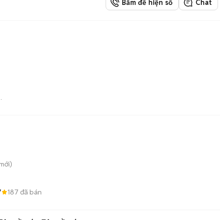
Bấm để hiện số
Chat
Tô
mới)
7
187
đã bán