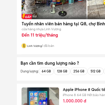
Tin nổi bật
Tuyển nhân viên bán hàng tại Q8, chợ Bình
cửa hàng nhựa Linh Vương
Đến 11 triệu/tháng
l
1
đã bán
Linh Vương
Bạn cần tìm
dung lượng
nào ?
Dung lượng:
64 GB
128 GB
256 GB
512 GB
Apple iPhone 8 Quốc t
iPhone 8
64 GB
Hết bảo hà
1.000.000 đ