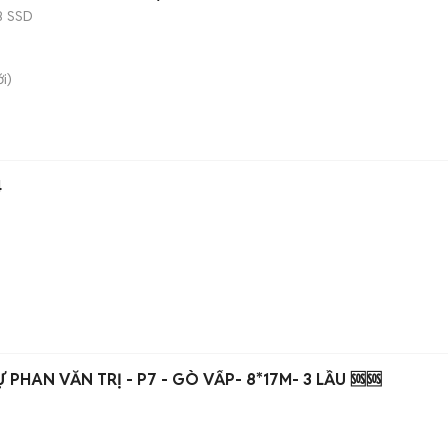
B
SSD
i)
4
 PHAN VĂN TRỊ - P7 - GÒ VẤP- 8*17M- 3 LẦU 🆘🆘