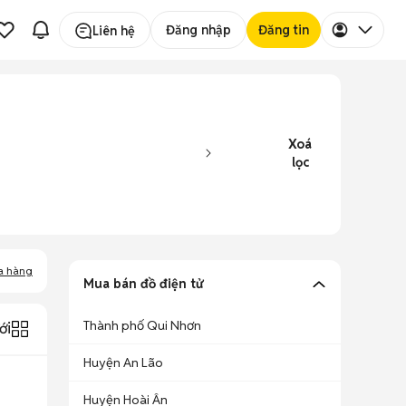
Đăng nhập
Đăng tin
Liên hệ
Xoá
lọc
a hàng
Mua bán đồ điện tử
Thành phố Qui Nhơn
ới
Huyện An Lão
Huyện Hoài Ân