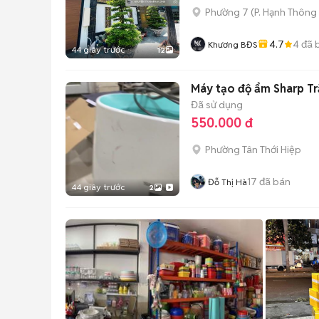
Phường 7
(
P. Hạnh Thông
4.7
4
đã 
Khương BĐS
44 giây trước
12
Máy tạo độ ẩm Sharp Tr
Đã sử dụng
550.000 đ
Phường Tân Thới Hiệp
17
đã bán
Đỗ Thị Hà
44 giây trước
2