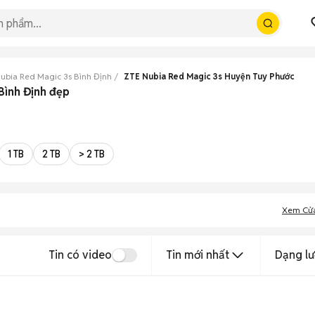
ubia Red Magic 3s Bình Định
ZTE Nubia Red Magic 3s Huyện Tuy Phước
Bình Định đẹp
1 TB
2 TB
> 2 TB
Xem Cử
Tin có video
Tin mới nhất
Dạng lư