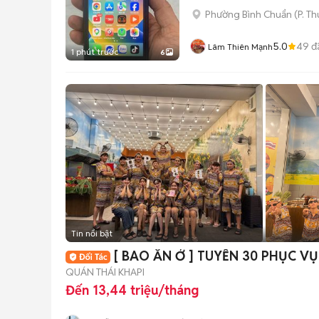
Phường Bình Chuẩn
(
P. T
5.0
49
đ
Lâm Thiên Mạnh
1 phút trước
6
Tin nổi bật
[ BAO ĂN Ở ] TUYỂN 3
QUÁN THÁI KHAPI
Đến 13,44 triệu/tháng