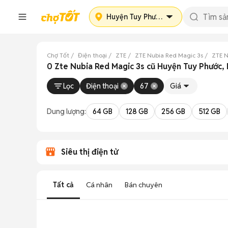
Huyện Tuy Phước
Chợ Tốt
Điện thoại
ZTE
ZTE Nubia Red Magic 3s
ZTE N
0 Zte Nubia Red Magic 3s cũ Huyện Tuy Phước, 
Lọc
Điện thoại
67
Giá
Dung lượng:
64 GB
128 GB
256 GB
512 GB
Siêu thị điện tử
Tất cả
Cá nhân
Bán chuyên