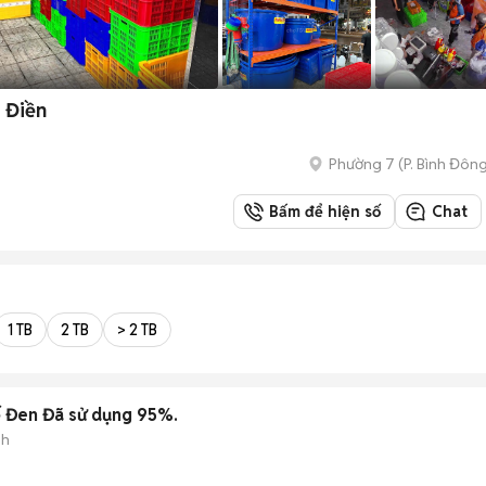
 Điền
Phường 7
(
P. Bình Đôn
Bấm để hiện số
Chat
1 TB
2 TB
> 2 TB
ế Đen Đã sử dụng 95%.
nh