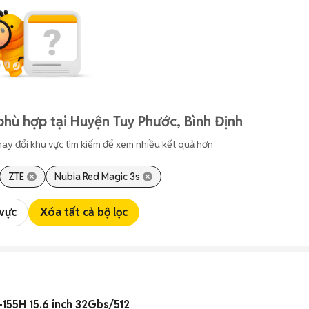
phù hợp tại Huyện Tuy Phước, Bình Định
hay đổi khu vực tìm kiếm để xem nhiều kết quả hơn
ZTE
Nubia Red Magic 3s
 vực
Xóa tất cả bộ lọc
7-155H 15.6 inch 32Gbs/512