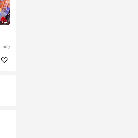
5
g
mới)