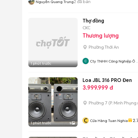
2
đã bán
Nguyễn Quang Trung
Thợ đồng
CKC
Thương lượng
Phường Thới An
Cty TNHH Công Nghiệp Ô 
1 phút trước
CKC
Loa JBL 316 PRO Đen
3.999.999 đ
Phường 7
(
P. Minh Phụng
C
2.
Cửa Hàng Tuan Nghia
1 phút trước
5