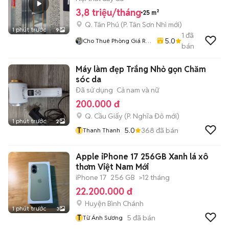
3,8 triệu/tháng
25 m²
Q. Tân Phú
(
P. Tân Sơn Nhì
mới)
1 phút trước
9
1
đã
5.0
Cho Thuê Phòng Giá Rẻ
bán
Tại TP-HCM
Máy làm đẹp Trắng Nhỏ gọn Chăm
sóc da
Đã sử dụng
Cả nam và nữ
200.000 đ
Q. Cầu Giấy
(
P. Nghĩa Đô
mới)
1 phút trước
2
T
5.0
368
đã bán
Thanh Thanh
Apple iPhone 17 256GB Xanh lá xô
thơm Việt Nam Mới
iPhone 17
256 GB
>12 tháng
22.200.000 đ
Huyện Bình Chánh
1 phút trước
3
T
5
đã bán
Từ Ánh Sương