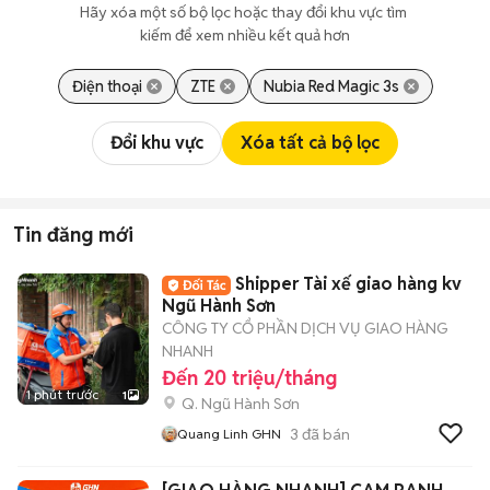
Hãy xóa một số bộ lọc hoặc thay đổi khu vực tìm 
kiếm để xem nhiều kết quả hơn
Điện thoại
ZTE
Nubia Red Magic 3s
Đổi khu vực
Xóa tất cả bộ lọc
Tin đăng mới
Shipper Tài xế giao hàng kv
Ngũ Hành Sơn
CÔNG TY CỔ PHẦN DỊCH VỤ GIAO HÀNG
NHANH
Đến 20 triệu/tháng
1 phút trước
1
Q. Ngũ Hành Sơn
3
đã bán
Quang Linh GHN