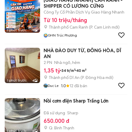
[GIAO HÀNG NHANH] CAM RANH -
SHIPPER CÓ LƯƠNG CỨNG
Công Ty Cổ Phần Dịch Vụ Giao Hàng Nhanh
Từ 10 triệu/tháng
Thành phố Cam Ranh
(
P. Cam Linh
mới)
1 phút trước
1
GHN Trúc Phương
NHÀ ĐÀO DUY TỪ, ĐÔNG HÒA, DĨ
AN
2 PN
Nhà ngõ, hẻm
1,35 tỷ
34 tr/m²
40 m²
Thành phố Dĩ An
(
P. Đông Hòa
mới)
1 phút trước
4
1.0
12
đã bán
Duc Le
Nồi cơm điện Sharp Trắng Lớn
Đã sử dụng
Sharp
650.000 đ
Q. Bình Thạnh
1 phút trước
2