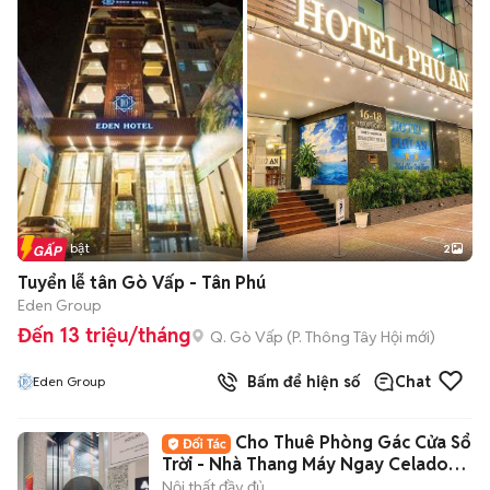
Tin nổi bật
2
Tuyển lễ tân Gò Vấp - Tân Phú
Eden Group
Đến 13 triệu/tháng
Q. Gò Vấp
(
P. Thông Tây Hội
mới)
Bấm để hiện số
Chat
Eden Group
Cho Thuê Phòng Gác Cửa Sổ
Trời - Nhà Thang Máy Ngay Celadon
AEON Mall
Nội thất đầy đủ