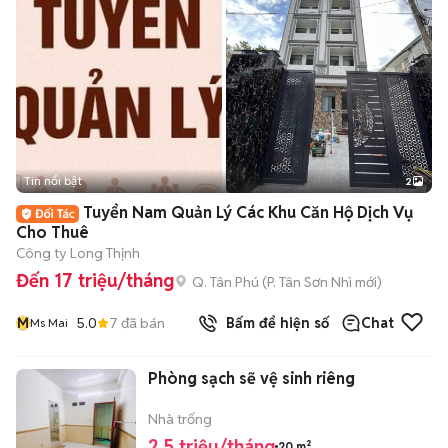
Tin nổi bật
2
Tuyển Nam Quản Lý Các Khu Căn Hộ Dịch Vụ
Cho Thuê
Công ty Long Thịnh
Đến 17 triệu/tháng
Q. Tân Phú
(
P. Tân Sơn Nhì
mới)
M
5.0
7
đã bán
Bấm để hiện số
Chat
Ms Mai
Phòng sạch sẽ vệ sinh riêng
Nhà trống
2,5 triệu/tháng
20 m²