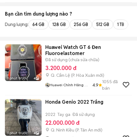
Bạn cần tìm
dung lượng
nào ?
Dung lượng:
64 GB
128 GB
256 GB
512 GB
1 TB
2 
Huawei Watch GT 6 Đen
Fluoroelastomer
Đã sử dụng (chưa sửa chữa)
3.200.000 đ
Q. Cẩm Lệ
(
P. Hòa Xuân
mới)
1 phút trước
4
1055
đã
4.9
Huawei Chính Hãng Đà
bán
Nẵng Zz Mua Và Bán
Đồng Hồ Mới Cũ Zz
Honda Genio 2022 Trắng
2022
Tay ga
Đã sử dụng
22.000.000 đ
Q. Ninh Kiều
(
P. Tân An
mới)
1 phút trước
4