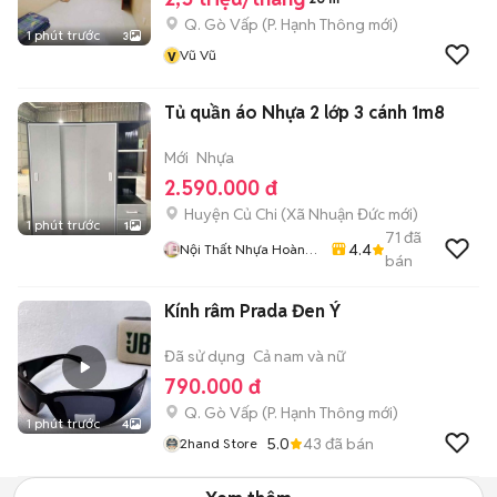
Q. Gò Vấp
(
P. Hạnh Thông
mới)
1 phút trước
3
v
Vũ Vũ
Tủ quần áo Nhựa 2 lớp 3 cánh 1m8
Mới
Nhựa
2.590.000 đ
Huyện Củ Chi
(
Xã Nhuận Đức
mới)
1 phút trước
1
71
đã
4.4
Nội Thất Nhựa Hoàng
bán
Quân
Kính râm Prada Đen Ý
Đã sử dụng
Cả nam và nữ
790.000 đ
Q. Gò Vấp
(
P. Hạnh Thông
mới)
1 phút trước
4
5.0
43
đã bán
2hand Store