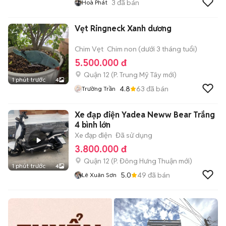
3
đã bán
Hoà Phát
Vẹt Ringneck Xanh dương
Chim Vẹt
Chim non (dưới 3 tháng tuổi)
5.500.000 đ
Quận 12
(
P. Trung Mỹ Tây
mới)
1 phút trước
4
4.8
63
đã bán
Trường Trần
Xe đạp điện Yadea Neww Bear Trắng
4 bình lớn
Xe đạp điện
Đã sử dụng
3.800.000 đ
Quận 12
(
P. Đông Hưng Thuận
mới)
1 phút trước
4
5.0
49
đã bán
Lê Xuân Sơn