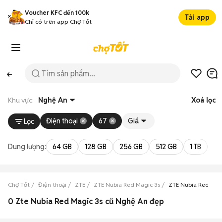
Voucher KFC đến 100k
Tải app
Chỉ có trên app Chợ Tốt
Khu vực:
Nghệ An
Xoá lọc
Điện thoại
67
Giá
Lọc
Dung lượng:
64 GB
128 GB
256 GB
512 GB
1 TB
2 
Chợ Tốt
Điện thoại
ZTE
ZTE Nubia Red Magic 3s
ZTE Nubia Red Mag
0 Zte Nubia Red Magic 3s cũ Nghệ An đẹp