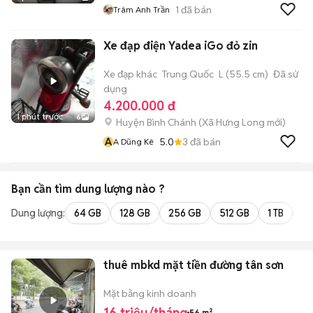
1
đã bán
Trâm Anh Trần
Xe đạp điện Yadea iGo đỏ zin
Xe đạp khác
Trung Quốc
L (55.5 cm)
Đã sử
dụng
4.200.000 đ
1 phút trước
6
Huyện Bình Chánh
(
Xã Hưng Long
mới)
A
5.0
3
đã bán
A Dũng Kê
Bạn cần tìm
dung lượng
nào ?
Dung lượng:
64 GB
128 GB
256 GB
512 GB
1 TB
2 
thuê mbkd mặt tiền đường tân sơn
Mặt bằng kinh doanh
16 triệu/tháng
56 m²