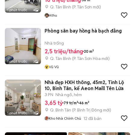
Q. Tân Bình
(
P. Tân Sơn
mới)
1 phút trước
4
Athu
Phòng sân bay hồng hà bạch đằng
Nhà trống
2,5 triệu/tháng
20 m²
Q. Tân Bình
(
P. Tân Sơn Hòa
mới)
1 phút trước
3
v
Vũ Vũ
Nhà đẹp HXH thông, 45m2, Tỉnh Lộ
10, Bình Tân, kế Aeon Maill Tên Lửa
3 PN
Nhà ngõ, hẻm
3,65 tỷ
79 tr/m²
46 m²
Q. Bình Tân
(
P. Bình Trị Đông
mới)
1 phút trước
3
12
đã bán
Kho Nhà Chính Chủ