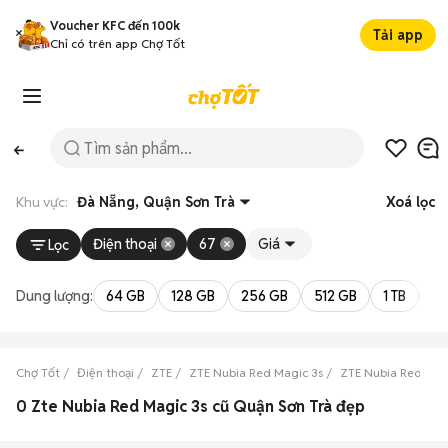
Voucher KFC đến 100k
Tải app
Chỉ có trên app Chợ Tốt
Khu vực:
Đà Nẵng, Quận Sơn Trà
Xoá lọc
Điện thoại
67
Giá
Lọc
Dung lượng:
64 GB
128 GB
256 GB
512 GB
1 TB
2 
Chợ Tốt
Điện thoại
ZTE
ZTE Nubia Red Magic 3s
ZTE Nubia Red Mag
0 Zte Nubia Red Magic 3s cũ Quận Sơn Trà đẹp