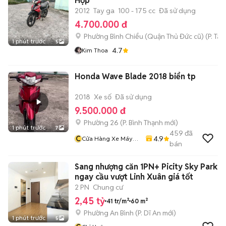
Hợp
2012
Tay ga
100 - 175 cc
Đã sử dụng
4.700.000 đ
Phường Bình Chiểu (Quận Thủ Đức cũ)
(
P. Ta
1 phút trước
5
4.7
Kim Thoa
Honda Wave Blade 2018 biển tp
2018
Xe số
Đã sử dụng
9.500.000 đ
Phường 26
(
P. Bình Thạnh
mới)
1 phút trước
7
459
đã
C
4.9
Cửa Hàng Xe Máy
bán
Văn Vũ
Sang nhượng căn 1PN+ Picity Sky Park
ngay cầu vượt Linh Xuân giá tốt
2 PN
Chung cư
2,45 tỷ
41 tr/m²
60 m²
Phường An Bình
(
P. Dĩ An
mới)
1 phút trước
5