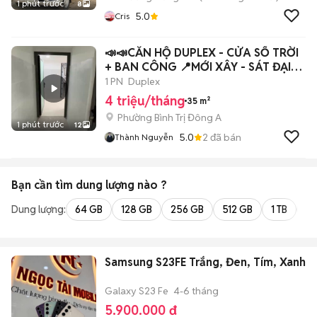
1 phút trước
8
5.0
Cris
📣📣CĂN HỘ DUPLEX - CỬA SỔ TRỜI
+ BAN CÔNG 📍MỚI XÂY - SÁT ĐẠI
HỌC VHU
1 PN
Duplex
4 triệu/tháng
35 m²
Phường Bình Trị Đông A
1 phút trước
12
5.0
2
đã bán
Thành Nguyễn
Bạn cần tìm
dung lượng
nào ?
Dung lượng:
64 GB
128 GB
256 GB
512 GB
1 TB
2 
Samsung S23FE Trắng, Đen, Tím, Xanh
Galaxy S23 Fe
4-6 tháng
5.900.000 đ