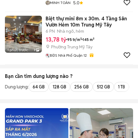
5.0
MINH TOÀN
Biệt thự mini 8m x 30m. 4 Tầng Sân
Vườn Hẻm 10m Trung Mỹ Tây
6 PN
Nhà ngõ, hẻm
13,78 tỷ
95 tr/m²
145 m²
Phường Trung Mỹ Tây
1 phút trước
7
BĐS Nhà Phố Quận 12
Bạn cần tìm
dung lượng
nào ?
Dung lượng:
64 GB
128 GB
256 GB
512 GB
1 TB
2 