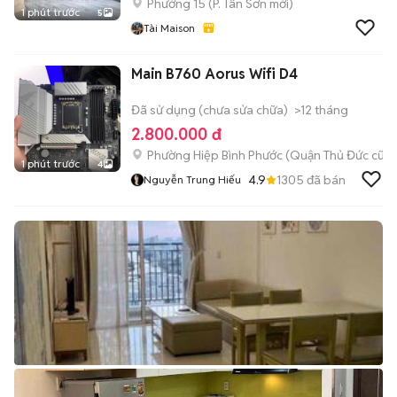
Phường 15
(
P. Tân Sơn
mới)
1 phút trước
5
Tài Maison
Main B760 Aorus Wifi D4
Đã sử dụng (chưa sửa chữa)
>12 tháng
2.800.000 đ
Phường Hiệp Bình Phước (Quận Thủ Đức cũ)
1 phút trước
4
4.9
1305
đã bán
Nguyễn Trung Hiếu