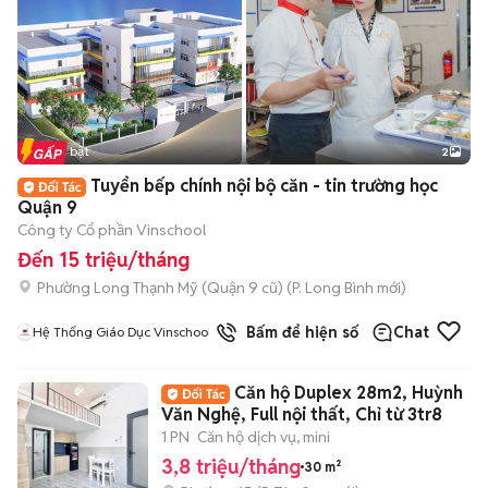
Tin nổi bật
2
Tuyển bếp chính nội bộ căn - tin trường học
Quận 9
Công ty Cổ phần Vinschool
Đến 15 triệu/tháng
Phường Long Thạnh Mỹ (Quận 9 cũ)
(
P. Long Bình
mới)
Bấm để hiện số
Chat
Hệ Thống Giáo Dục Vinschool
Căn hộ Duplex 28m2, Huỳnh
Văn Nghệ, Full nội thất, Chỉ từ 3tr8
1 PN
Căn hộ dịch vụ, mini
3,8 triệu/tháng
30 m²