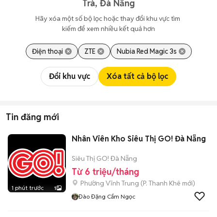
Trà, Đà Nẵng
Hãy xóa một số bộ lọc hoặc thay đổi khu vực tìm 
kiếm để xem nhiều kết quả hơn
Điện thoại
ZTE
Nubia Red Magic 3s
Đổi khu vực
Xóa tất cả bộ lọc
Tin đăng mới
Nhân Viên Kho Siêu Thị GO! Đà Nẵng
Siêu Thị GO! Đà Nẵng
Từ 6 triệu/tháng
Phường Vĩnh Trung
(
P. Thanh Khê
mới)
1 phút trước
1
Đào Đặng Cẩm Ngọc