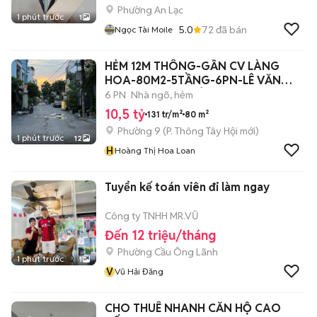
Phường An Lạc
1 phút trước
1
5.0
72
đã bán
Ngọc Tài Moile
HẺM 12M THÔNG-GẦN CV LÀNG
HOA-80M2-5TẦNG-6PN-LÊ VĂN
THỌ P9 GV-10,5TỶTL
6 PN
Nhà ngõ, hẻm
10,5 tỷ
131 tr/m²
80 m²
Phường 9
(
P. Thông Tây Hội
mới)
1 phút trước
12
H
Hoàng Thị Hoa Loan
Tuyển kế toán viên đi làm ngay
Công ty TNHH MR.VŨ
Đến 12 triệu/tháng
Phường Cầu Ông Lãnh
1 phút trước
1
V
Vũ Hải Đăng
CHO THUÊ NHANH CĂN HỘ CAO