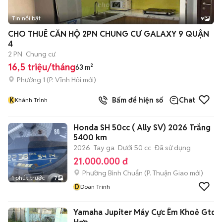
Tin nổi bật
9
+
2
CHO THUÊ CĂN HỘ 2PN CHUNG CƯ GALAXY 9 QUẬN
4
2 PN
Chung cư
16,5 triệu/tháng
63 m²
Phường 1
(
P. Vĩnh Hội
mới)
K
Bấm để hiện số
Chat
Khánh Trình
Honda SH 50cc ( Ally SV) 2026 Trắng
5400 km
2026
Tay ga
Dưới 50 cc
Đã sử dụng
21.000.000 đ
Phường Bình Chuẩn
(
P. Thuận Giao
mới)
1 phút trước
7
D
Doan Trinh
Yamaha Jupiter Máy Cực Êm Khoẻ Gtdd