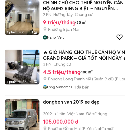
CHÍNH CHỦ CHO THUÊ NGUYÊN CĂN
HỘ 60M2 RIÊNG BIỆT – NGUYỄN
CÔNG TRỨ -
2 PN
Hướng Tây
Chung cư
9 triệu/tháng
60 m²
Phường Bạch Mai
1 phút trước
8
Hanoi Veit
🔥 GIỎ HÀNG CHO THUÊ CĂN HỘ VIN
GRAND PARK – GIÁ TỐT MỖI NGÀY 🔥
3 PN
Chung cư
4,5 triệu/tháng
100 m²
Phường Long Thạnh Mỹ (Quận 9 cũ)
(
P. Long
1 phút trước
10
1
đã bán
Long Vinhomes
dongben van 2019 xe đẹp
2019
< 1 tấn
Việt Nam
Đã sử dụng
105.000.000 đ
Phường Đồng Mai
(
P. Yên Nghĩa
mới)