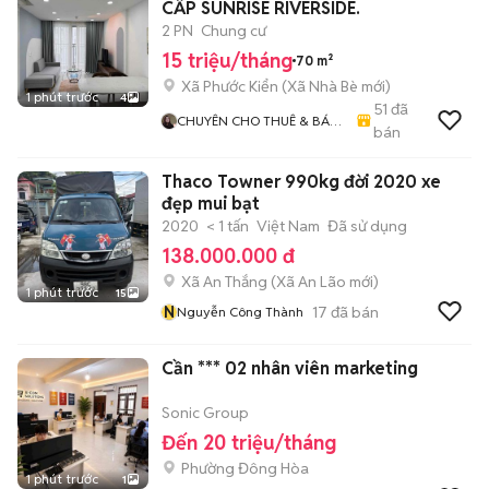
CẤP SUNRISE RIVERSIDE.
2 PN
Chung cư
15 triệu/tháng
70 m²
Xã Phước Kiển
(
Xã Nhà Bè
mới)
1 phút trước
4
51
đã
CHUYÊN CHO THUÊ & BÁN
bán
CĂN HỘ CAO CẤP CÁC
QUẬN TRONG TP HCM
Thaco Towner 990kg đời 2020 xe
đẹp mui bạt
2020
< 1 tấn
Việt Nam
Đã sử dụng
138.000.000 đ
Xã An Thắng
(
Xã An Lão
mới)
1 phút trước
15
N
17
đã bán
Nguyễn Công Thành
Cần *** 02 nhân viên marketing
Sonic Group
Đến 20 triệu/tháng
Phường Đông Hòa
1 phút trước
1