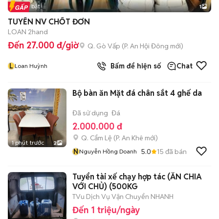
Tin nổi bật
1
TUYỂN NV CHỐT ĐƠN
LOAN 2hand
Đến 27.000 đ/giờ
Q. Gò Vấp
(
P. An Hội Đông
mới)
L
Bấm để hiện số
Chat
Loan Huỳnh
Bộ bàn ăn Mặt đá chân sắt 4 ghế da
Đã sử dụng
Đá
2.000.000 đ
Q. Cẩm Lệ
(
P. An Khê
mới)
1 phút trước
2
N
5.0
15
đã bán
Nguyễn Hồng Doanh
Tuyển tài xế chạy hợp tác (ĂN CHIA
VỚI CHỦ) (500KG
TVu Dịch Vụ Vận Chuyển NHANH
Đến 1 triệu/ngày