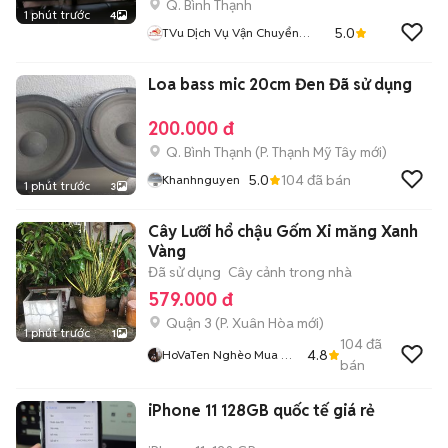
Q. Bình Thạnh
1 phút trước
4
5.0
TVu Dịch Vụ Vận Chuyển
NHANH
Loa bass mic 20cm Đen Đã sử dụng
200.000 đ
Q. Bình Thạnh
(
P. Thạnh Mỹ Tây
mới)
5.0
104
đã bán
Khanhnguyen
1 phút trước
3
Cây Lưỡi hổ chậu Gốm Xi măng Xanh
Vàng
Đã sử dụng
Cây cảnh trong nhà
579.000 đ
Quận 3
(
P. Xuân Hòa
mới)
1 phút trước
1
104
đã
4.8
HoVaTen Nghèo Mua Gì
bán
Đt XinCamOn
iPhone 11 128GB quốc tế giá rẻ