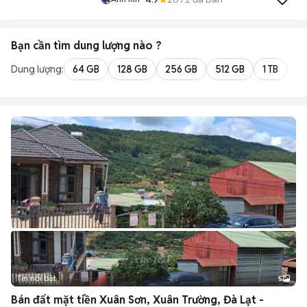
Bạn cần tìm
dung lượng
nào ?
Dung lượng:
64 GB
128 GB
256 GB
512 GB
1 TB
2 
Tin nổi bật
5
Bán đất mặt tiền Xuân Sơn, Xuân Trường, Đà Lạt -