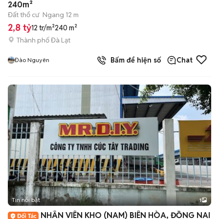
240m²
Đất thổ cư
Ngang 12 m
2,8 tỷ
12 tr/m²
240 m²
Thành phố Đà Lạt
Bấm để hiện số
Chat
Đào Nguyên
Tin nổi bật
1
NHÂN VIÊN KHO (NAM) BIÊN HÒA, ĐỒNG NAI