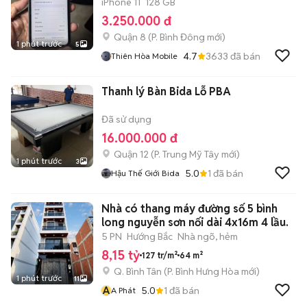
iPhone 11
128 GB
3.250.000 đ
Quận 8
(
P. Bình Đông
mới)
1 phút trước
5
4.7
3633
đã bán
Thiên Hòa Mobile
Thanh lý Bàn Bida Lỗ PBA
Đã sử dụng
16.000.000 đ
Quận 12
(
P. Trung Mỹ Tây
mới)
1 phút trước
3
5.0
1
đã bán
Hậu Thế Giới Bida
Nhà có thang máy đường số 5 bình
long nguyễn sơn nối dài 4x16m 4 lầu.
5 PN
Hướng Bắc
Nhà ngõ, hẻm
8,15 tỷ
127 tr/m²
64 m²
Q. Bình Tân
(
P. Bình Hưng Hòa
mới)
1 phút trước
11
A
5.0
1
đã bán
A Phát