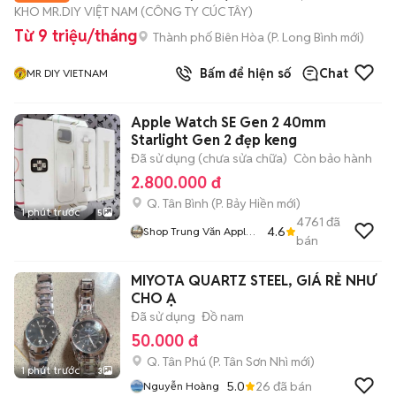
KHO MR.DIY VIỆT NAM (CÔNG TY CÚC TÂY)
Từ 9 triệu/tháng
Thành phố Biên Hòa
(
P. Long Bình
mới)
Bấm để hiện số
Chat
MR DIY VIETNAM
Apple Watch SE Gen 2 40mm
Starlight Gen 2 đẹp keng
Đã sử dụng (chưa sửa chữa)
Còn bảo hành
2.800.000 đ
Q. Tân Bình
(
P. Bảy Hiền
mới)
1 phút trước
5
4761
đã
4.6
Shop Trung Văn Apple
bán
Watch
MIYOTA QUARTZ STEEL, GIÁ RẺ NHƯ
CHO Ạ
Đã sử dụng
Đồ nam
50.000 đ
Q. Tân Phú
(
P. Tân Sơn Nhì
mới)
1 phút trước
3
5.0
26
đã bán
Nguyễn Hoàng