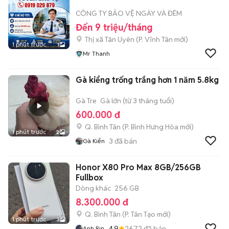
CÔNG TY BẢO VỆ NGÀY VÀ ĐÊM
Đến 9 triệu/tháng
Thị xã Tân Uyên
(
P. Vĩnh Tân
mới)
1 phút trước
1
Mr Thanh
Gà kiểng trống trắng hơn 1 năm 5.8kg
Gà Tre
Gà lớn (từ 3 tháng tuổi)
600.000 đ
Q. Bình Tân
(
P. Bình Hưng Hòa
mới)
1 phút trước
2
3
đã bán
Gà Kiển
Honor X80 Pro Max 8GB/256GB
Fullbox
Dòng khác
256 GB
8.300.000 đ
Q. Bình Tân
(
P. Tân Tạo
mới)
1 phút trước
3
4.9
2672
đã bán
Anh Rin