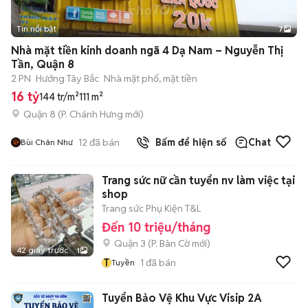
Tin nổi bật
7
+
2
Nhà mặt tiền kinh doanh ngã 4 Dạ Nam – Nguyễn Thị
Tần, Quận 8
2 PN
Hướng Tây Bắc
Nhà mặt phố, mặt tiền
16 tỷ
144 tr/m²
111 m²
Quận 8
(
P. Chánh Hưng
mới)
12
đã bán
Bấm để hiện số
Chat
Bùi Chân Như
Trang sức nữ cần tuyển nv làm việc tại
shop
Trang sức Phụ Kiện T&L
Đến 10 triệu/tháng
Quận 3
(
P. Bàn Cờ
mới)
42 giây trước
1
T
1
đã bán
Tuyền
Tuyển Bảo Vệ Khu Vực Visip 2A