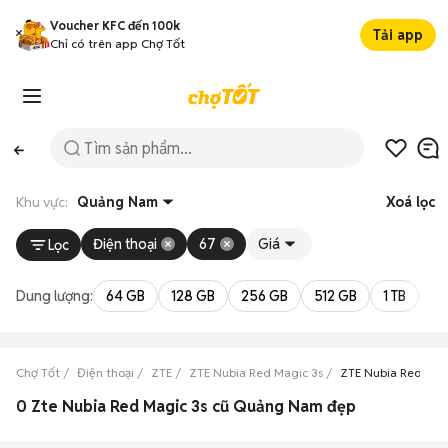
Voucher KFC đến 100k
Tải app
Chỉ có trên app Chợ Tốt
Khu vực:
Quảng Nam
Xoá lọc
Điện thoại
67
Giá
Lọc
Dung lượng:
64 GB
128 GB
256 GB
512 GB
1 TB
2 
Chợ Tốt
Điện thoại
ZTE
ZTE Nubia Red Magic 3s
ZTE Nubia Red Ma
0 Zte Nubia Red Magic 3s cũ Quảng Nam đẹp