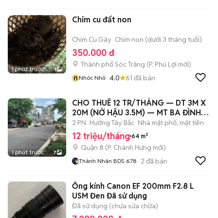
Chim cu đất non
Chim Cu Gáy
Chim non (dưới 3 tháng tuổi)
350.000 đ
Thành phố Sóc Trăng
(
P. Phú Lợi
mới)
1 phút trước
1
n
4.0
61
đã bán
Nhóc Nhỏ
CHO THUÊ 12 TR/THÁNG — DT 3M X
20M (NỞ HẬU 3.5M) — MT BA ĐÌNH
P8 Q8
2 PN
Hướng Tây Bắc
Nhà mặt phố, mặt tiền
12 triệu/tháng
64 m²
Quận 8
(
P. Chánh Hưng
mới)
1 phút trước
7
2
đã bán
Thành Nhân BDS 678
Ống kính Canon EF 200mm F2.8 L
USM Đen Đã sử dụng
Đã sử dụng (chưa sửa chữa)