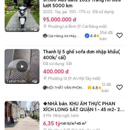
lướt 5000 km
2025
Tay ga
100 - 175 cc
Đã sử dụng
95.000.000 đ
Phường Lê Bình
(
P. Cái Răng
mới)
1 phút trước
19
356
đã
4.4
Cửa Hàng Xe Máy
bán
Quang Sang
Thanh lý 5 ghế sofa đơn nhập khẩu(
400k/ cái)
Đã sử dụng
Sắt
400.000 đ
Phường 12
(
P. An Hội Tây
mới)
1 phút trước
4
12
đã
4.8
NỘI THẤT VĂN PHÒNG
bán
THANH THÚY
🍀NHÀ bán. KHU ÂM THỰC PHAN
XÍCH LONG SÁT QUẬN 1 - 45 m2- 2
Tầng BTCT
3 PN
Nhà ngõ, hẻm
6,35 tỷ
141 tr/m²
45 m²