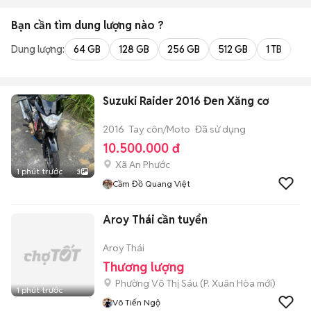
Bạn cần tìm
dung lượng
nào ?
Dung lượng:
64 GB
128 GB
256 GB
512 GB
1 TB
2 
Suzuki Raider 2016 Đen Xăng cơ
2016
Tay côn/Moto
Đã sử dụng
10.500.000 đ
Xã An Phước
1 phút trước
3
Cầm Đồ Quang Việt
Aroy Thái cần tuyển
Aroy Thái
Thương lượng
Phường Võ Thị Sáu
(
P. Xuân Hòa
mới)
1 phút trước
Võ Tiến Ngộ