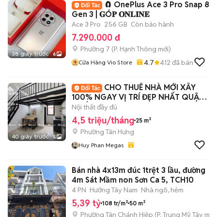
🧲 OnePlus Ace 3 Pro Snap 8
Gen 3 | 𝐆Ó𝐏 𝐎𝐍𝐋𝐈𝐍𝐄
Ace 3 Pro
256 GB
Còn bảo hành
7.290.000 đ
Phường 7
(
P. Hạnh Thông
mới)
38 giây trước
6
4.7
412
đã bán
Cửa Hàng Vio Store
CHO THUÊ NHÀ MỚI XÂY
100% NGAY VỊ TRÍ ĐẸP NHẤT QUẬN
7 KẾ TDTU, LOTTE
Nội thất đầy đủ
4,5 triệu/tháng
25 m²
Phường Tân Hưng
40 giây trước
5
Huy Phan Megas
Bán nhà 4x13m đúc 1trệt 3 lầu, đường
4m Sát Mầm non Sơn Ca 5, TCH10
4 PN
Hướng Tây Nam
Nhà ngõ, hẻm
5,39 tỷ
108 tr/m²
50 m²
Phường Tân Chánh Hiệp
(
P. Trung Mỹ Tây
mới