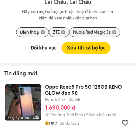
Lai Châu, Lai Châu
Hãy xóa một số bộ lọc hoặc thay đổi khu vực tìm 
kiếm để xem nhiều kết quả hơn
Điện thoại
ZTE
Nubia Red Magic 3s
Đổi khu vực
Xóa tất cả bộ lọc
Tin đăng mới
Oppo Reno5 Pro 5G 128GB RENO
GLOW đep 98
Reno5 Pro
128 GB
1.690.000 đ
Phường Thới Bình
(
P. Ninh Kiều
mới)
37 giây trước
6
H
26
đã bán
HBO