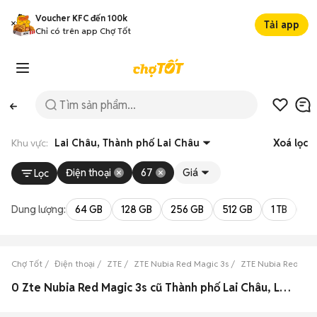
Voucher KFC đến 100k
Tải app
Chỉ có trên app Chợ Tốt
Khu vực:
Lai Châu, Thành phố Lai Châu
Xoá lọc
Điện thoại
67
Giá
Lọc
Dung lượng:
64 GB
128 GB
256 GB
512 GB
1 TB
2 
Chợ Tốt
Điện thoại
ZTE
ZTE Nubia Red Magic 3s
ZTE Nubia Red Magi
0 Zte Nubia Red Magic 3s cũ Thành phố Lai Châu, Lai Châu đẹp