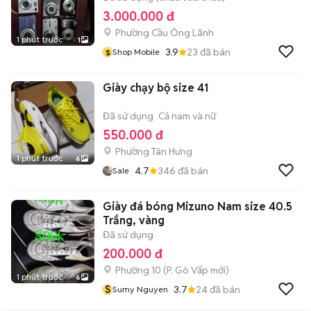
3.000.000 đ
Phường Cầu Ông Lãnh
1 phút trước
1
s
3.9
23
đã bán
Shop Mobile
Giày chạy bộ size 41
Đã sử dụng
Cả nam và nữ
550.000 đ
Phường Tân Hưng
1 phút trước
6
4.7
346
đã bán
Sale
Giày đá bóng Mizuno Nam size 40.5
Trắng, vàng
Đã sử dụng
200.000 đ
Phường 10
(
P. Gò Vấp
mới)
1 phút trước
6
S
3.7
24
đã bán
Sumy Nguyen