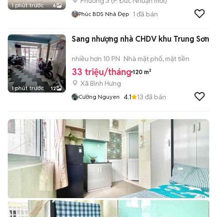
Phường 3
(
P. Đức Nhuận
mới)
1 phút trước
6
1
đã bán
Phúc BDS Nhà Đẹp
Sang nhượng nhà CHDV khu Trung Sơn
nhiều hơn 10 PN
Nhà mặt phố, mặt tiền
33 triệu/tháng
120 m²
Xã Bình Hưng
1 phút trước
12
4.1
13
đã bán
Cường Nguyen