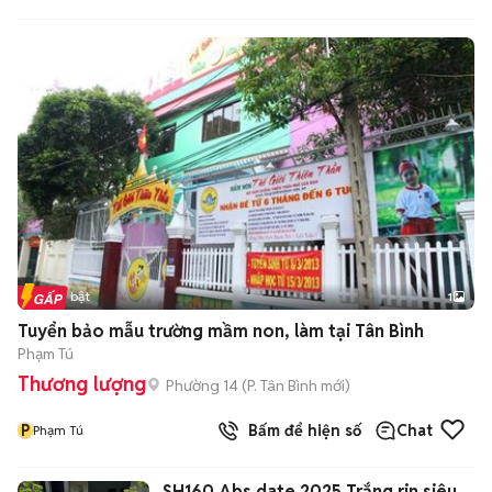
Tin nổi bật
1
Tuyển bảo mẫu trường mầm non, làm tại Tân Bình
Phạm Tú
Thương lượng
Phường 14
(
P. Tân Bình
mới)
P
Bấm để hiện số
Chat
Phạm Tú
SH160 Abs date 2025 Trắng rin siêu