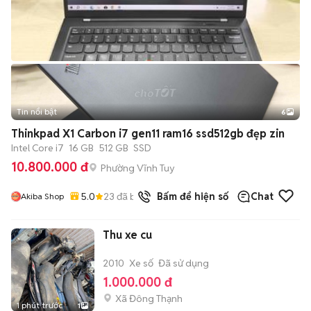
Tin nổi bật
6
+
2
Thinkpad X1 Carbon i7 gen11 ram16 ssd512gb đẹp zin
Intel Core i7
16 GB
512 GB
SSD
10.800.000 đ
Phường Vĩnh Tuy
5.0
23
đã bán
Bấm để hiện số
Chat
Akiba Shop
Thu xe cu
2010
Xe số
Đã sử dụng
1.000.000 đ
Xã Đông Thạnh
1 phút trước
1