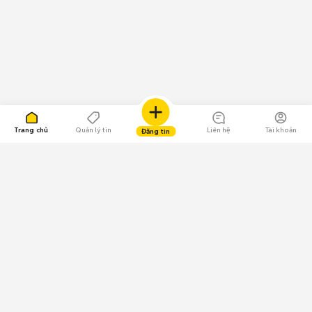
Trang chủ
Quản lý tin
Liên hệ
Tài khoản
Đăng tin
109.000 Bình chọn
Tải ứng dụng Chợ Tốt
Về Chợ Tốt
Quy chế sàn