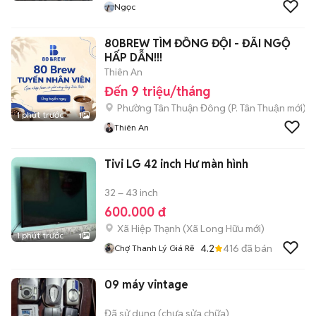
Ngọc
80BREW TÌM ĐỒNG ĐỘI - ĐÃI NGỘ
HẤP DẪN!!!
Thiên An
Đến 9 triệu/tháng
Phường Tân Thuận Đông
(
P. Tân Thuận
mới)
1 phút trước
1
Thiên An
Tivi LG 42 inch Hư màn hình
32 – 43 inch
600.000 đ
Xã Hiệp Thạnh
(
Xã Long Hữu
mới)
1 phút trước
1
4.2
416
đã bán
Chợ Thanh Lý Giá Rẽ
09 máy vintage
Đã sử dụng (chưa sửa chữa)