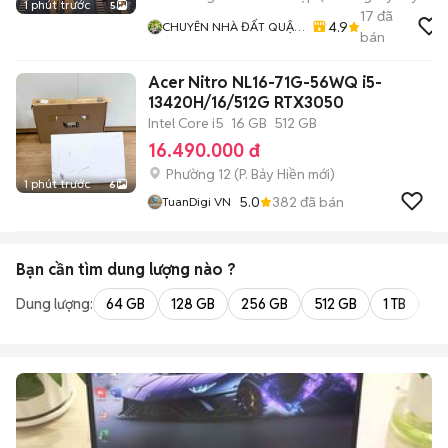
1 phút trước
5
17
đã
4.9
CHUYÊN NHÀ ĐẤT QUẬN
bán
12
Acer Nitro NL16-71G-56WQ i5-
13420H/16/512G RTX3050
Intel Core i5
16 GB
512 GB
16.490.000 đ
Phường 12
(
P. Bảy Hiền
mới)
1 phút trước
6
5.0
382
đã bán
TuanDigi VN
Bạn cần tìm
dung lượng
nào ?
Dung lượng:
64 GB
128 GB
256 GB
512 GB
1 TB
2 