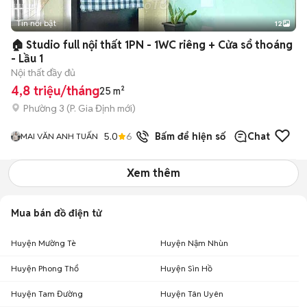
Tin nổi bật
12
+
2
🏠 Studio full nội thất 1PN - 1WC riêng + Cửa sổ thoáng
- Lầu 1
Nội thất đầy đủ
4,8 triệu/tháng
25 m²
Phường 3
(
P. Gia Định
mới)
5.0
6
đã bán
Bấm để hiện số
Chat
MAI VĂN ANH TUẤN
Xem thêm
Mua bán đồ điện tử
Huyện Mường Tè
Huyện Nậm Nhùn
Huyện Phong Thổ
Huyện Sìn Hồ
Huyện Tam Đường
Huyện Tân Uyên