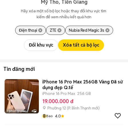
Mỹ Tho, Tiền Giang
Hãy xóa một số bộ lọc hoặc thay đổi khu vực tìm 
kiếm để xem nhiều kết quả hơn
Điện thoại
ZTE
Nubia Red Magic 3s
Đổi khu vực
Xóa tất cả bộ lọc
Tin đăng mới
iPhone 16 Pro Max 256GB Vàng Đã sử
dụng đẹp Q.tế
iPhone 16 Pro Max
256 GB
19.000.000 đ
Phường 12
(
P. Bình Thạnh
mới)
1 phút trước
4
B
4.0
Bao