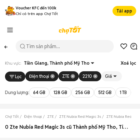
Voucher KFC đến 100k
Tải app
Chỉ có trên app Chợ Tốt
Khu vực:
Tiền Giang, Thành phố Mỹ Tho
Xoá lọc
Điện thoại
ZTE
2210
Giá
Lọc
Dung lượng:
64 GB
128 GB
256 GB
512 GB
1 TB
2 
Chợ Tốt
Điện thoại
ZTE
ZTE Nubia Red Magic 3s
ZTE Nubia Red Magi
0 Zte Nubia Red Magic 3s cũ Thành phố Mỹ Tho, Tiền Giang đẹp