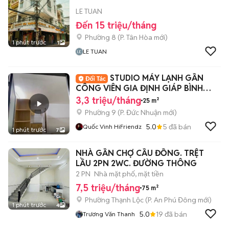
LE TUAN
Đến 15 triệu/tháng
Phường 8
(
P. Tân Hòa
mới)
1 phút trước
1
LE TUAN
STUDIO MÁY LẠNH GẦN
CÔNG VIÊN GIA ĐỊNH GIÁP BÌNH
THẠNH - MỚI
3,3 triệu/tháng
25 m²
Phường 9
(
P. Đức Nhuận
mới)
5.0
5
đã bán
Quốc Vinh HiFriendz
1 phút trước
7
NHÀ GẦN CHỢ CẦU ĐỒNG. TRỆT
LẦU 2PN 2WC. ĐƯỜNG THÔNG
2 PN
Nhà mặt phố, mặt tiền
7,5 triệu/tháng
75 m²
Phường Thạnh Lộc
(
P. An Phú Đông
mới)
1 phút trước
4
5.0
19
đã bán
Trương Văn Thanh