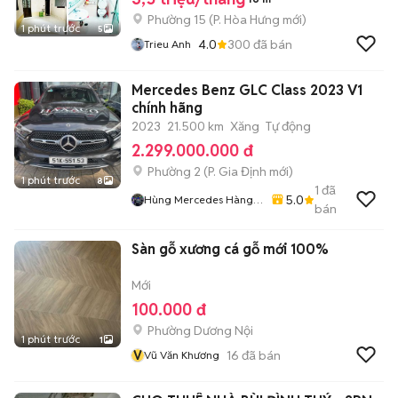
Phường 15
(
P. Hòa Hưng
mới)
1 phút trước
5
4.0
300
đã bán
Trieu Anh
Mercedes Benz GLC Class 2023 V1
chính hãng
2023
21.500 km
Xăng
Tự động
2.299.000.000 đ
Phường 2
(
P. Gia Định
mới)
1 phút trước
8
1
đã
5.0
Hùng Mercedes Hàng
bán
Xanh
Sàn gỗ xương cá gỗ mới 100%
Mới
100.000 đ
Phường Dương Nội
1 phút trước
1
V
16
đã bán
Vũ Văn Khương