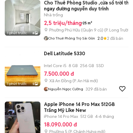
Cho Thuê Phòng Studio ,cửa sổ trời tho
ngay đường nguyễn duy trinh
Nhà trống
2,5 triệu/tháng
25 m²
Phường Phú Hữu (Quận 9 cũ)
(
P. Long Trường
1 phút trước
8
2.0
2
đã bán
Cho Thuê Phòng Trọ Sài Gòn
Dell Latitude 5330
Intel Core i5
8 GB
256 GB
SSD
7.500.000 đ
Xã An Đồng
(
P. An Hải
mới)
1 phút trước
5
329
đã bán
Nguyễn Ngọc Cường
Apple iPhone 14 Pro Max 512GB
Trắng Mỹ Like New
iPhone 14 Pro Max
512 GB
4-6 tháng
18.090.000 đ
Phường 5
(
P. Chánh Hưng
mới)