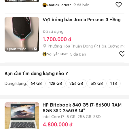
9
đã bán
Charles Leclerc
Vợt bóng bàn Joola Perseus 3 Hồng
Đã sử dụng
1.700.000 đ
Phường Hòa Thuận Đông
(
P. Hòa Cường
mới)
1 phút trước
5
N
5
đã bán
Nguyễn Phát
Bạn cần tìm
dung lượng
nào ?
Dung lượng:
64 GB
128 GB
256 GB
512 GB
1 TB
2 
HP Elitebook 840 G5 i7-8650U RAM
8GB SSD 256GB 14"
Intel Core i7
8 GB
256 GB
SSD
4.800.000 đ