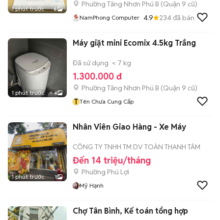
Phường Tăng Nhơn Phú B (Quận 9 cũ)
1 phút trước
6
4.9
234
đã bán
NamPhong Computer
Máy giặt mini Ecomix 4.5kg Trắng
Đã sử dụng
< 7 kg
1.300.000 đ
Phường Tăng Nhơn Phú B (Quận 9 cũ)
1 phút trước
4
T
Tên Chưa Cung Cấp
Nhân Viên Giao Hàng - Xe Máy
CÔNG TY TNHH TM DV TOÀN THANH TÂM
Đến 14 triệu/tháng
Phường Phú Lợi
1 phút trước
1
Mỹ Hạnh
Chợ Tân Bình, Kế toán tổng hợp