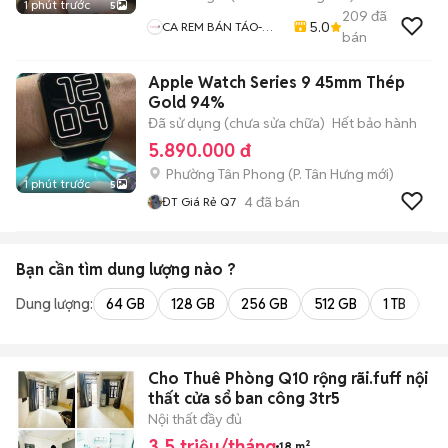
1 phút trước
5
209
đã
5.0
CA REM BÁN TÁO-
bán
Chuyên Mua Bán ĐT-
Thu Cũ Đổi Mới-Hỗ
Apple Watch Series 9 45mm Thép
Trợ Trả Góp
Gold 94%
Đã sử dụng (chưa sửa chữa)
Hết bảo hành
5.890.000 đ
Phường Tân Phong
(
P. Tân Hưng
mới)
1 phút trước
5
4
đã bán
ĐT Giá Rẻ Q7
Bạn cần tìm
dung lượng
nào ?
Dung lượng:
64 GB
128 GB
256 GB
512 GB
1 TB
2 
Cho Thuê Phòng Q10 rộng rãi.fuff nội
thất cửa sổ ban công 3tr5
Nội thất đầy đủ
3,5 triệu/tháng
18 m²