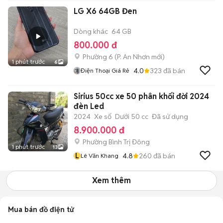
LG X6 64GB Đen
Dòng khác
64 GB
800.000 đ
Phường 6
(
P. An Nhơn
mới)
1 phút trước
6
4.0
323
đã bán
Điện Thoại Giá Rẻ
Sirius 50cc xe 50 phân khối đời 2024
đèn Led
2024
Xe số
Dưới 50 cc
Đã sử dụng
8.900.000 đ
Phường Bình Trị Đông
1 phút trước
13
L
4.8
260
đã bán
Lê Văn Khang
Xem thêm
Mua bán đồ điện tử