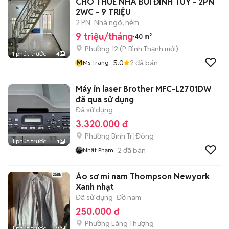
CHO THUÊ NHÀ BÙI ĐÌNH TUÝ - 2PN
2WC - 9 TRIỆU
2 PN
Nhà ngõ, hẻm
9 triệu/tháng
40 m²
Phường 12
(
P. Bình Thạnh
mới)
1 phút trước
4
M
5.0
2
đã bán
Ms Trang
Máy in laser Brother MFC-L2701DW
đã qua sử dụng
Đã sử dụng
3.320.000 đ
Phường Bình Trị Đông
1 phút trước
1
2
đã bán
Nhật Phạm
Áo sơ mi nam Thompson Newyork
Xanh nhạt
Đã sử dụng
Đồ nam
250.000 đ
Phường Láng Thượng
1 phút trước
2