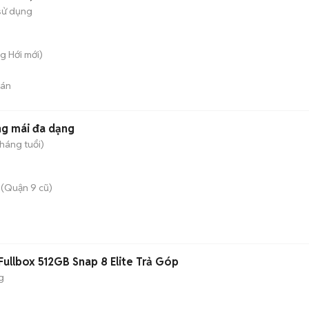
sử dụng
ng Hới
mới)
bán
ng mái đa dạng
tháng tuổi)
(Quận 9 cũ)
ullbox 512GB Snap 8 Elite Trả Góp
g