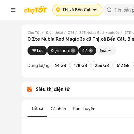
Thị xã Bến Cát
Chợ Tốt
Điện thoại
ZTE
ZTE Nubia Red Magic 3s
ZTE N
0 Zte Nubia Red Magic 3s cũ Thị xã Bến Cát, B
Lọc
Điện thoại
67
Giá
Dung lượng:
64 GB
128 GB
256 GB
512 GB
Siêu thị điện tử
Tất cả
Cá nhân
Bán chuyên