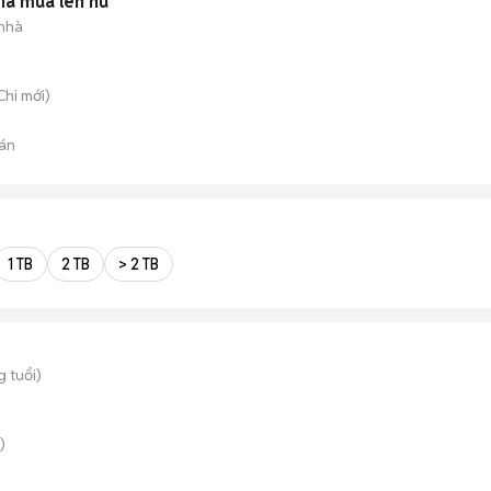
ià mùa lên nu
 nhà
Chi
mới)
án
1 TB
2 TB
> 2 TB
g tuổi)
)