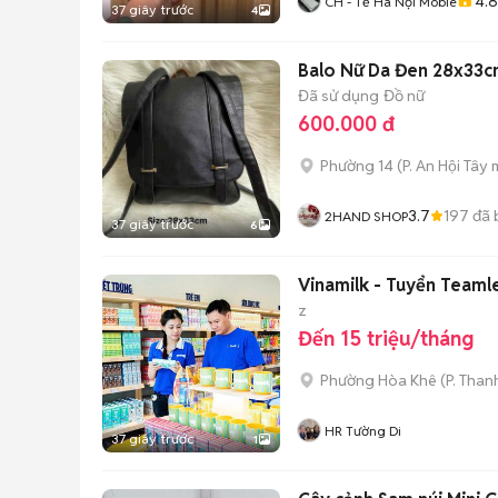
4.8
CH - Tễ Hà Nội Mobie
37 giây trước
4
Balo Nữ Da Đen 28x33
Đã sử dụng
Đồ nữ
600.000 đ
Phường 14
(
P. An Hội Tây
m
3.7
197
đã 
2HAND SHOP
37 giây trước
6
Vinamilk - Tuyển Teamle
z
Đến 15 triệu/tháng
Phường Hòa Khê
(
P. Than
HR Tường Di
37 giây trước
1