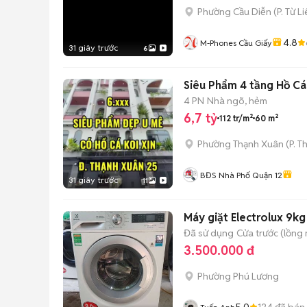
Phường Cầu Diễn
(
P. Từ L
4.8
M-Phones Cầu Giấy
31 giây trước
6
Siêu Phẩm 4 tầng Hồ Cá
4 PN
Nhà ngõ, hẻm
6,7 tỷ
112 tr/m²
60 m²
Phường Thạnh Xuân
(
P. T
BĐS Nhà Phố Quận 12
31 giây trước
11
Máy giặt Electrolux 9kg
Đã sử dụng
Cửa trước (lồng
3.500.000 đ
Phường Phú Lương
5.0
124
đã bán