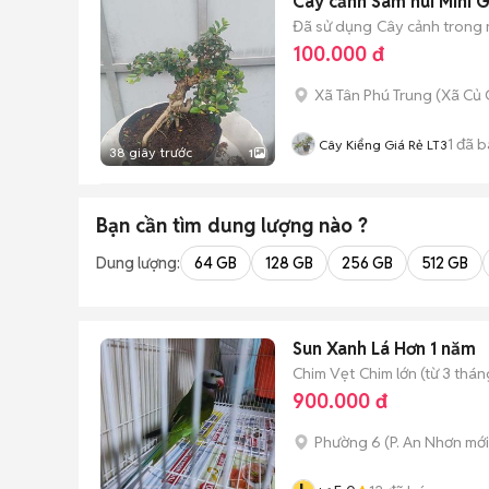
Cây cảnh Sam núi Mini G
Đã sử dụng
Cây cảnh trong
100.000 đ
Xã Tân Phú Trung
(
Xã Củ 
1
đã b
Cây Kiểng Giá Rẻ LT3
38 giây trước
1
Bạn cần tìm
dung lượng
nào ?
Dung lượng:
64 GB
128 GB
256 GB
512 GB
Sun Xanh Lá Hơn 1 năm
Chim Vẹt
Chim lớn (từ 3 thán
900.000 đ
Phường 6
(
P. An Nhơn
mới