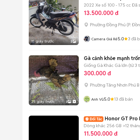
2022
Xe số
100 - 175 cc
Đã 
13.500.000 đ
Phường Đồng Phú
(
P. Đồ
5.0
3
đã 
Camera Giá Rẻ
15 giây trước
2
Gà cảnh khỏe mạnh trố
Giống Gà Khác
Gà lớn (từ 3 
300.000 đ
Phường Tăng Nhơn Phú B 
5.0
13
đã bán
Anh Vũ
25 giây trước
3
Honor GT Pro F
Dòng khác
256 GB
>12 thán
11.500.000 đ