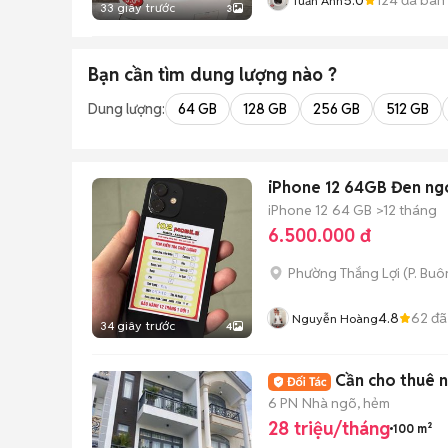
Tuấn Anh
33 giây trước
3
Bạn cần tìm
dung lượng
nào ?
Dung lượng:
64 GB
128 GB
256 GB
512 GB
iPhone 12 64GB Đen ngo
iPhone 12
64 GB
>12 tháng
6.500.000 đ
Phường Thắng Lợi
(
P. Buô
4.8
62
đã
Nguyễn Hoàng
34 giây trước
4
Cần cho thuê n
6 PN
Nhà ngõ, hẻm
28 triệu/tháng
100 m²