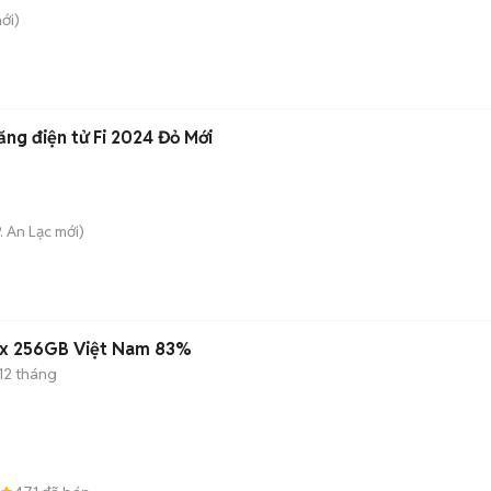
ới)
g điện tử Fi 2024 Đỏ Mới
. An Lạc
mới)
ax 256GB Việt Nam 83%
12 tháng