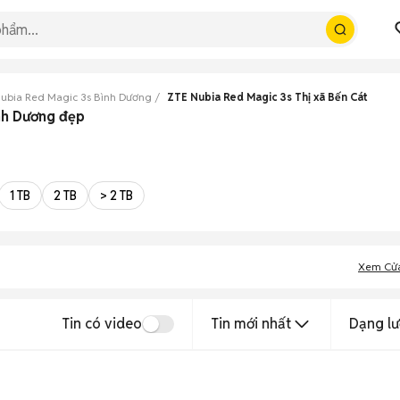
ubia Red Magic 3s Bình Dương
ZTE Nubia Red Magic 3s Thị xã Bến Cát
ình Dương đẹp
1 TB
2 TB
> 2 TB
Xem Cử
Tin có video
Tin mới nhất
Dạng lư