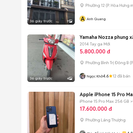
Phường 12
(
P. Hòa Hưng
m
A
Anh Quang
36 giây trước
7
Yamaha Nozza phung xăn
2014
Tay ga
Mới
5.800.000 đ
Phường Bình Trị Đông B
(
P
4.6
12
đã bán
Ngọc Khờ
36 giây trước
4
Apple iPhone 15 Pro M
iPhone 15 Pro Max
256 GB
>
17.600.000 đ
Phường Láng Thượng