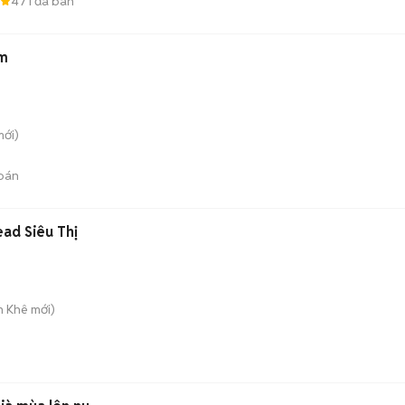
471
đã bán
cm
ới)
bán
ad Siêu Thị
h Khê
mới)