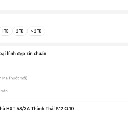
1 TB
2 TB
> 2 TB
ại hình đẹp zin chuẩn
n Ma Thuột
mới)
 bán
hà HXT 58/3A Thành Thái P.12 Q.10