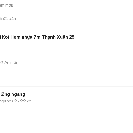
iêm
mới)
6
đã bán
i Koi Hẻm nhựa 7m Thạnh Xuân 25
hới An
mới)
 lồng ngang
 ngang)
9 - 9.9 kg