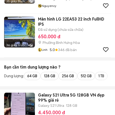
35 giây trước
3
N
Nguyenvy
Màn hình LG 22EA53 22 inch FullHD
IPS
Đã sử dụng (chưa sửa chữa)
650.000 đ
Phường Bình Hưng Hòa
36 giây trước
4
L
5.0
346
đã bán
Linh
Bạn cần tìm
dung lượng
nào ?
Dung lượng:
64 GB
128 GB
256 GB
512 GB
1 TB
2 
Galaxy S21 Ultra 5G 128GB VN đẹp
99% giá rẻ
Galaxy S21 Ultra
128 GB
4.450.000 đ