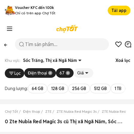
Voucher KFC đến 100k
Tải app
Chỉ có trên app Chợ Tốt
Khu vực:
Sóc Trăng, Thị xã Ngã Năm
Xoá lọc
Điện thoại
67
Giá
Lọc
Dung lượng:
64 GB
128 GB
256 GB
512 GB
1 TB
2 
Chợ Tốt
Điện thoại
ZTE
ZTE Nubia Red Magic 3s
ZTE Nubia Red Magi
0 Zte Nubia Red Magic 3s cũ Thị xã Ngã Năm, Sóc Trăng đẹp