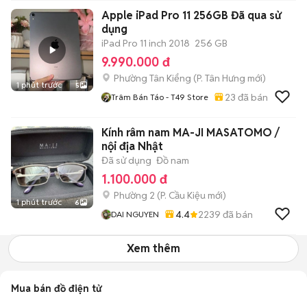
Apple iPad Pro 11 256GB Đã qua sử
dụng
iPad Pro 11 inch 2018
256 GB
9.990.000 đ
Phường Tân Kiểng
(
P. Tân Hưng
mới)
1 phút trước
5
23
đã bán
Trâm Bán Táo - T49 Store
Kính râm nam MA-JI MASATOMO /
nội địa Nhật
Đã sử dụng
Đồ nam
1.100.000 đ
Phường 2
(
P. Cầu Kiệu
mới)
1 phút trước
6
4.4
2239
đã bán
DAI NGUYEN
Xem thêm
Mua bán đồ điện tử