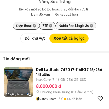
Năm, Sóc Trăng
Hãy xóa một số bộ lọc hoặc thay đổi khu vực tìm 
kiếm để xem nhiều kết quả hơn
Điện thoại
ZTE
Nubia Red Magic 3s
Đổi khu vực
Xóa tất cả bộ lọc
Tin đăng mới
Dell Latitude 7420 i7-1165G7 16/256
14fullhd
Intel Core i7
16 GB
256 GB
SSD
8.000.000 đ
Phường Khuê Trung
(
P. Cẩm Lệ
mới)
30 giây trước
6
d
5.0
44
đã bán
Danny Pham