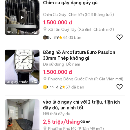
Chim cu gáy dạng gáy gù
Chim Cu Gáy
Chim lớn (từ 3 tháng tuổi)
1.500.000 đ
Xã Tân Quý Tây
(
Xã Bình Chánh
mới)
30 giây trước
4
3.9
44
đã bán
Bc
Đồng hồ Arcofutura Euro Passion
33mm Thép không gỉ
Đã sử dụng
Đồ nam
1.500.000 đ
Phường Đổng Quốc Bình
(
P. Gia Viên
mới)
31 giây trước
6
l
4.2
57
đã bán
Linh
vào là ở ngay chỉ với 2 triệu, tiện ích
đầy đủ, an ninh tốt
Nội thất đầy đủ
2,5 triệu/tháng
20 m²
Phường Phú Mỹ
(
P. Tân Mỹ
mới)