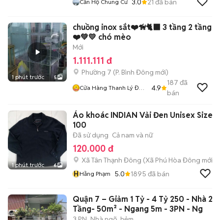
3.0
21
đã bán
Căn Hộ Chung Cư
chuồng inox sắt❤️🦮🐈‍⬛ 3 tầng 2 tầng
❤️💚💛 chó mèo
Mới
1.111.111 đ
Phường 7
(
P. Bình Đông
mới)
1 phút trước
5
187
đã
4.9
Cửa Hàng Thanh Lý Đồ
bán
Cũ Mới
Áo khoác INDIAN Vải Đen Unisex Size
100
Đã sử dụng
Cả nam và nữ
120.000 đ
Xã Tân Thạnh Đông
(
Xã Phú Hòa Đông
mới)
1 phút trước
6
H
5.0
1895
đã bán
Hằng Phạm
Quận 7 – Giảm 1 Tỷ - 4 Tỷ 250 - Nhà 2
Tầng- 50m² - Ngang 5m - 3PN - Ng
3 PN
Nhà ngõ, hẻm