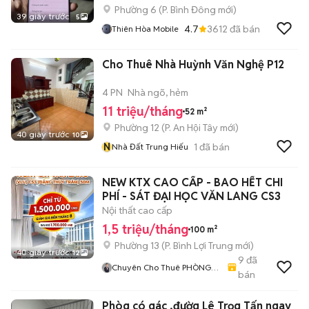
Phường 6
(
P. Bình Đông
mới)
39 giây trước
5
4.7
3612
đã bán
Thiên Hòa Mobile
Cho Thuê Nhà Huỳnh Văn Nghệ P12
4 PN
Nhà ngõ, hẻm
11 triệu/tháng
52 m²
Phường 12
(
P. An Hội Tây
mới)
40 giây trước
10
N
1
đã bán
Nhà Đất Trung Hiếu
NEW KTX CAO CẤP - BAO HẾT CHI
PHÍ - SÁT ĐẠI HỌC VĂN LANG CS3
Nội thất cao cấp
1,5 triệu/tháng
100 m²
Phường 13
(
P. Bình Lợi Trung
mới)
40 giây trước
12
9
đã
Chuyên Cho Thuê PHÒNG
bán
TRỌ & KTX & SLEEPBOX
Phòg có gác ,đườg Lê Trọg Tấn ngay