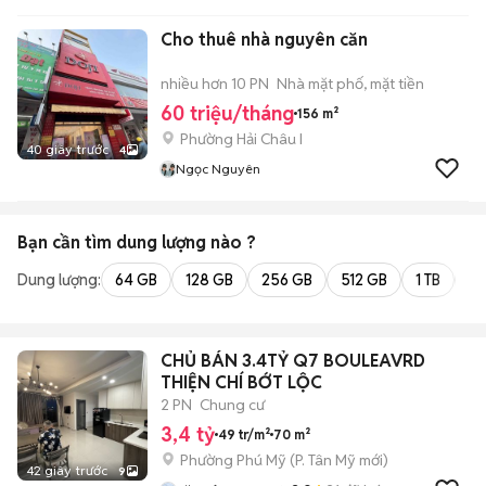
Cho thuê nhà nguyên căn
nhiều hơn 10 PN
Nhà mặt phố, mặt tiền
60 triệu/tháng
156 m²
Phường Hải Châu I
40 giây trước
4
Ngọc Nguyên
Bạn cần tìm
dung lượng
nào ?
Dung lượng:
64 GB
128 GB
256 GB
512 GB
1 TB
2 
CHỦ BÁN 3.4TỶ Q7 BOULEAVRD
THIỆN CHÍ BỚT LỘC
2 PN
Chung cư
3,4 tỷ
49 tr/m²
70 m²
Phường Phú Mỹ
(
P. Tân Mỹ
mới)
42 giây trước
9