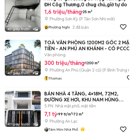
ĐH Côg Thương,0 chug chủ,giờ tự do
1,6 triệu/tháng
25 m²
Phường Sơn Kỳ
(
P. Tân Sơn Nhì
mới)
p
2
đã bán
Phương Nghi
40 giây trước
4
TOÀ VĂN PHÒNG 1200M2 GÓC 2 MẶT
TIỀN - AN PHÚ AN KHÁNH - CÓ PCCC
Văn phòng
300 triệu/tháng
1200 m²
Phường An Phú (Quận 2 cũ)
(
P. Bình Trưng
mới
40 giây trước
9
T
Thomas
BÁN NHÀ 4 TẦNG, 4×18M, 72M2,
ĐƯỜNG XE HƠI, KHU NAM HÙNG
VƯƠNG
5 PN
Nhà mặt phố, mặt tiền
7,1 tỷ
99 tr/m²
72 m²
Phường An Lạc
40 giây trước
3
Tâm Mini Nhà Phố