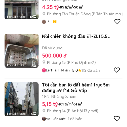
4,25 tỷ
85 tr/m²
50 m²
Phường Tân Thuận Đông
(
P. Tân Thuận
mới)
1 phút trước
12
Tài
Nồi chiên không dầu ET-ZL1 5.5L
Đã sử dụng
500.000 đ
Phường 15
(
P. Phú Định
mới)
1 phút trước
3
5.0
112
đã bán
Lê Thành Nhân
Tôi cần bán lô đất hẻm1 trục 5m
đường 59 f14 Gò Vấp
1 PN
Nhà ngõ, hẻm
5,15 tỷ
101 tr/m²
51 m²
Phường 14
(
P. An Hội Tây
mới)
1 phút trước
5
1
đã bán
Võ Tuấn Kiệt