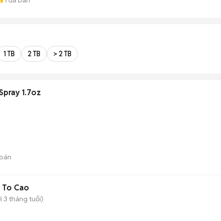
1 TB
2 TB
> 2 TB
Spray 1.7oz
bán
 To Cao
 3 tháng tuổi)