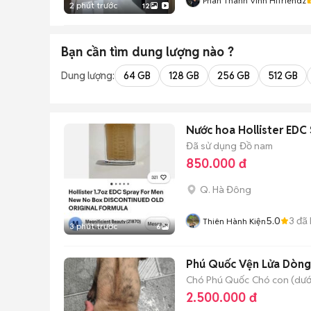
Phan Thành Vinh Hifriendz
2 phút trước
12
Bạn cần tìm
dung lượng
nào ?
Dung lượng:
64 GB
128 GB
256 GB
512 GB
Nước hoa Hollister EDC 
Đã sử dụng
Đồ nam
850.000 đ
Q. Hà Đông
5.0
3
đã 
Thiên Hành Kiện
3 phút trước
6
Phú Quốc Vện Lửa Dòng
Chó Phú Quốc
Chó con (dưới
2.500.000 đ