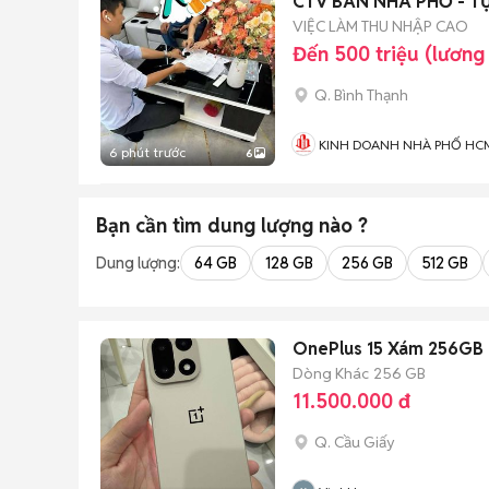
CTV BÁN NHÀ PHỐ - T
VIỆC LÀM THU NHẬP CAO
Đến 500 triệu (lương
Q. Bình Thạnh
KINH DOANH NHÀ PHỐ HC
6 phút trước
6
Bạn cần tìm
dung lượng
nào ?
Dung lượng:
64 GB
128 GB
256 GB
512 GB
OnePlus 15 Xám 256GB
Dòng Khác
256 GB
11.500.000 đ
Q. Cầu Giấy