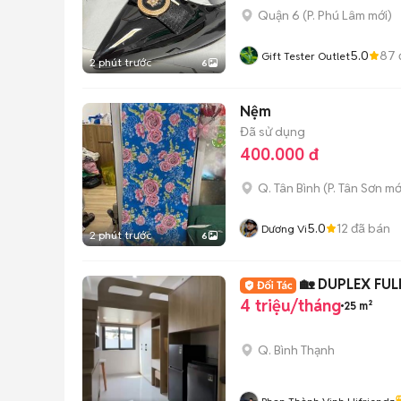
Quận 6
(
P. Phú Lâm
mới)
5.0
87
Gift Tester Outlet
2 phút trước
6
Nệm
Đã sử dụng
400.000 đ
Q. Tân Bình
(
P. Tân Sơn
mớ
5.0
12
đã bán
Dương Vi
2 phút trước
6
🏡 DUPLEX FUL
4 triệu/tháng
25 m²
Q. Bình Thạnh