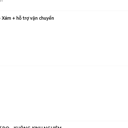
án
 Xám + hỗ trợ vận chuyển