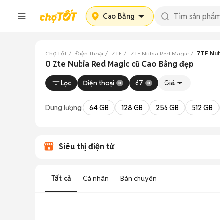
Cao Bằng
Chợ Tốt
Điện thoại
ZTE
ZTE Nubia Red Magic
ZTE Nub
0 Zte Nubia Red Magic cũ Cao Bằng đẹp
Lọc
Điện thoại
67
Giá
Dung lượng:
64 GB
128 GB
256 GB
512 GB
Siêu thị điện tử
Tất cả
Cá nhân
Bán chuyên