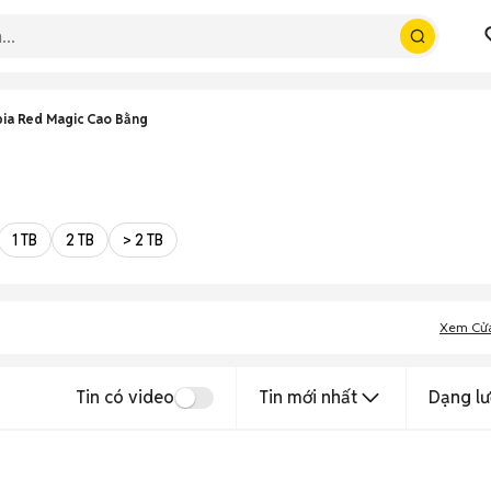
ia Red Magic Cao Bằng
1 TB
2 TB
> 2 TB
Xem Cử
Tin có video
Tin mới nhất
Dạng lư