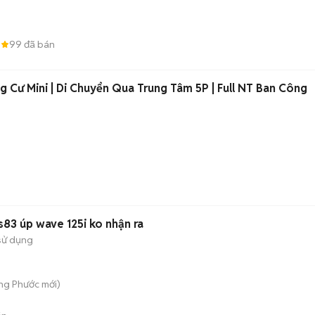
8
99
đã bán
 Cư Mini | Di Chuyển Qua Trung Tâm 5P | Full NT Ban Công
s83 úp wave 125i ko nhận ra
sử dụng
ong Phước
mới)