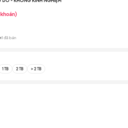
Ự DO - KHÔNG KINH NGHIỆM
 khoán)
1
đã bán
M
1 TB
2 TB
> 2 TB