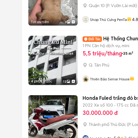
Quận 10
(
P. Vườn Lài
mới)
4.
Shop Thú Cưng PenTa
Tin ưu tiên
3
Hệ Thống Chung
1 PN
Căn hộ dịch vụ, mini
5,5 triệu/tháng
35 m²
Q. Tân Phú
Thiên Bảo Sense House
4 phút trước
12
Honda Fuled trắng đỏ b
2022
Xe số
100 - 175 cc
Đã 
30.000.000 đ
Thành phố Thủ Đức
(
P. L