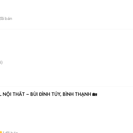
đã bán
i)
L NỘI THẤT – BÙI ĐÌNH TÚY, BÌNH THẠNH 🏡
1
đã bán