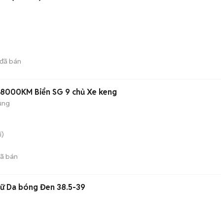
đã bán
 8000KM Biển SG 9 chủ Xe keng
ụng
i)
ã bán
Nữ Da bóng Đen 38.5-39