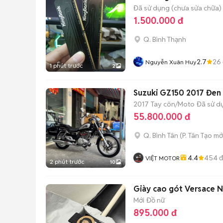
Đã sử dụng (chưa sửa chữa)
1.500.000 đ
Q. Bình Thạnh
2.7
26
Nguyễn Xuân Huy
1 phút trước
2
Suzuki GZ150 2017 Đen
2017
Tay côn/Moto
Đã sử d
55.800.000 đ
Q. Bình Tân
(
P. Tân Tạo
mớ
4.4
454
đ
VIỆT MOTOR
2 phút trước
10
Giày cao gót Versace 
Mới
Đồ nữ
895.000 đ