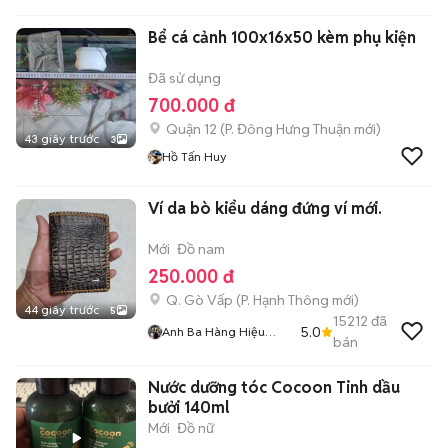
Bể cá cảnh 100x16x50 kèm phụ kiện
Đã sử dụng
700.000 đ
Quận 12
(
P. Đông Hưng Thuận
mới)
43 giây trước
3
Hồ Tấn Huy
Ví da bò kiểu dáng đứng ví mới.
Mới
Đồ nam
250.000 đ
Q. Gò Vấp
(
P. Hạnh Thông
mới)
44 giây trước
5
15212
đã
5.0
Anh Ba Hàng Hiệu
bán
Tuyển Chuyên Bán
Online Uy Tín
Nước dưỡng tóc Cocoon Tinh dầu
bưởi 140ml
Mới
Đồ nữ