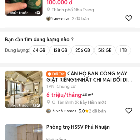
100.000 đ
Thành phố Nha Trang
1 phút trước
1
2
đã bán
Nguyen Ly
Bạn cần tìm
dung lượng
nào ?
Dung lượng:
64 GB
128 GB
256 GB
512 GB
1 TB
2 
CĂN HỘ BAN CÔNG MÁY
GIẶT RIÊNG✨NHẤT CHI MAI ĐỐI DIỆN
ETOWN CỘNG HOÀ
1 PN
Chung cư
6 triệu/tháng
40 m²
Q. Tân Bình
(
P. Bảy Hiền
mới)
1 phút trước
12
5.0
2
đã bán
Là Nhà Homes
Phòng trọ HSSV Phú Nhuận
Nhà trống