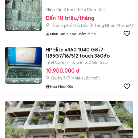
Minh Tân X Kho Thảm Minh Tâm
Đến 10 triệu/tháng
Thành phố Thủ Đức
(
P. Tăng Nhơn Phú
mới)
31 giây trước
4
Minh Tân X Kho Thảm Minh
Tâm
HP Elite x360 1040 G8 i7-
1185G7/16/512 touch 360đo
Intel Core i7
16 GB
512 GB
SSD
10.900.000 đ
Quận 3
(
P. Nhiêu Lộc
mới)
31 giây trước
4
H
Hoa Mười Giờ