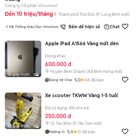
Công ty Cổ phần Vinschool
Đến 10 triệu/tháng
Thành phố Thủ Đức
(
P. Long Bình
mới)
Bấm để hiện số
Chat
Hệ Thống Giáo Dục Vinschool
Apple iPad A1566 Vàng mất đèn
Dòng khác
600.000 đ
Huyện Bình Chánh
(
Xã Bình Hưng
mới)
42 giây trước
3
5.0
58
đã bán
Dung Ve Chai
Xe scooter TKWW Vàng 1-5 tuổi
Đã sử dụng
Đồ cho bé
250.000 đ
Q. Tân Bình
(
P. Tân Sơn
mới)
42 giây trước
4
5.0
12
đã bán
Dương Vi