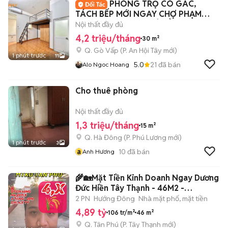
PHÒNG TRỌ CÓ GÁC,
TÁCH BẾP MỚI NGAY CHỢ PHẠM
VĂN BẠCH, FREE XE, Ở LIỀN
Nội thất đầy đủ
4,2 triệu/tháng
30 m²
Q. Gò Vấp
(
P. An Hội Tây
mới)
1 phút trước
11
5.0
21
đã bán
Alo Ngoc Hoang
Cho thuê phòng
Nội thất đầy đủ
1,3 triệu/tháng
15 m²
Q. Hà Đông
(
P. Phú Lương
mới)
1 phút trước
3
a
10
đã bán
Anh Hương
🌾🏡Mặt Tiền Kinh Doanh Ngay Dương
Đức Hiền Tây Thạnh - 46M2 -
N4,2x11,5
2 PN
Hướng Đông
Nhà mặt phố, mặt tiền
4,89 tỷ
106 tr/m²
46 m²
Q. Tân Phú
(
P. Tây Thạnh
mới)