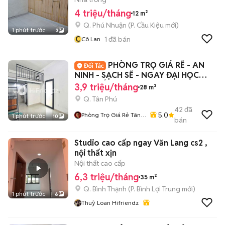
4 triệu/tháng
12 m²
Q. Phú Nhuận
(
P. Cầu Kiệu
mới)
1 phút trước
3
C
1
đã bán
Cô Lan
PHÒNG TRỌ GIÁ RẼ - AN
NINH - SẠCH SẼ - NGAY ĐẠI HỌC
VĂN HIẾN
3,9 triệu/tháng
28 m²
Q. Tân Phú
42
đã
5.0
Phòng Trọ Giá Rẻ Tân
1 phút trước
10
bán
Phú – Bình Tân - Tân
Bình
Studio cao cấp ngay Văn Lang cs2 ,
nội thất xịn
Nội thất cao cấp
6,3 triệu/tháng
35 m²
Q. Bình Thạnh
(
P. Bình Lợi Trung
mới)
1 phút trước
6
Thuỳ Loan Hifriendz