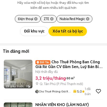
Hãy xóa một số bộ lọc hoặc thay đổi khu vực tìm 
kiếm để xem nhiều kết quả hơn
Điện thoại
ZTE
Nubia Red Magic
Đổi khu vực
Xóa tất cả bộ lọc
Tin đăng mới
Cho Thuê Phòng Ban Công
Giá Rẻ Gần CV Đầm Sen, Luỹ Bán Bích
Tân Phú
Nội thất đầy đủ
3,2 triệu/tháng
30 m²
Q. Tân Phú
(
P. Phú Thạnh
mới)
29 giây trước
7
1
đã
5.0
Cho Thuê Phòng Giá Rẻ
bán
Tại TP-HCM
NHÂN VIÊN KHO (LÀM NGAY)