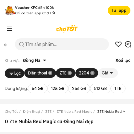
Voucher KFC đến 100k
Tải app
Chỉ có trên app Chợ Tốt
Khu vực:
Đồng Nai
Xoá lọc
Điện thoại
ZTE
2204
Giá
Lọc
Dung lượng:
64 GB
128 GB
256 GB
512 GB
1 TB
2 
Chợ Tốt
Điện thoại
ZTE
ZTE Nubia Red Magic
ZTE Nubia Red Magic
0 Zte Nubia Red Magic cũ Đồng Nai đẹp