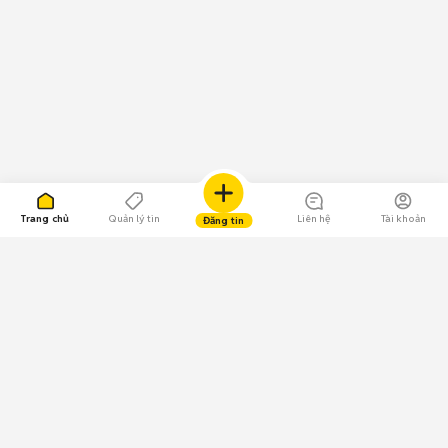
Trang chủ
Quản lý tin
Liên hệ
Tài khoản
Đăng tin
109.000 Bình chọn
Tải ứng dụng Chợ Tốt