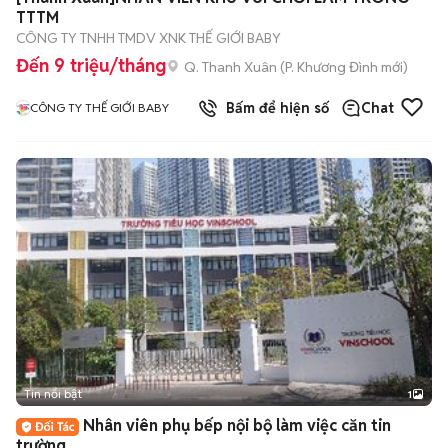
TTTM
CÔNG TY TNHH TMDV XNK THẾ GIỚI BABY
Đến 9 triệu/tháng
Q. Thanh Xuân
(
P. Khương Đình
mới)
Bấm để hiện số
Chat
CÔNG TY THẾ GIỚI BABY
Tin nổi bật
1
Nhân viên phụ bếp nội bộ làm việc căn tin
trường