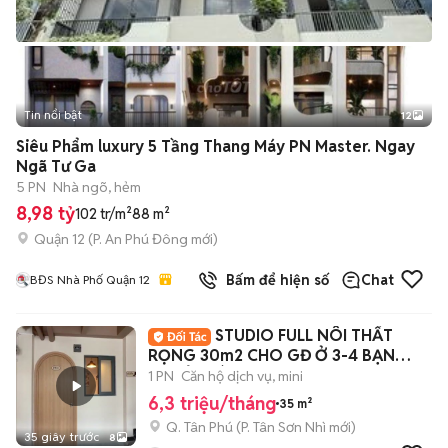
Tin nổi bật
12
+
2
Siêu Phẩm luxury 5 Tầng Thang Máy PN Master. Ngay
Ngã Tư Ga
5 PN
Nhà ngõ, hẻm
8,98 tỷ
102 tr/m²
88 m²
Quận 12
(
P. An Phú Đông
mới)
Bấm để hiện số
Chat
BĐS Nhà Phố Quận 12
STUDIO FULL NÔI THẤT
RỌNG 30m2 CHO GĐ Ở 3-4 BẠN
THOẢI MÁI NGAY AEON
1 PN
Căn hộ dịch vụ, mini
6,3 triệu/tháng
35 m²
Q. Tân Phú
(
P. Tân Sơn Nhì
mới)
35 giây trước
8