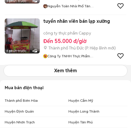
1 phút trước
3
Nguyễn Toàn Nhà Phố Tân
Phú
tuyển nhân viên bán lạp xưởng
công ty thực phẩm Cappy
Đến 55.000 đ/giờ
Thành phố Thủ Đức
(
P. Hiệp Bình
mới)
1 phút trước
4
Công Ty TNHH Thực Phẩm
Cappy
Xem thêm
Mua bán điện thoại
Thành phố Biên Hòa
Huyện Cẩm Mỹ
Huyện Định Quán
Huyện Long Thành
Huyện Nhơn Trạch
Huyện Tân Phú