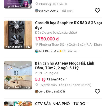
Phường Hải Châu II
4 phút trước
1
1
đã bán
Gia Huy Dương
Card đồ họa Sapphire RX 580 8GB sạch
đẹp
Đã sử dụng (chưa sửa chữa)
1.750.000 đ
Phường Thảo Điền (Quận 2 cũ)
(
P. An Khánh
m
4 phút trước
5
4.6
175
đã bán
Jack Black
Bán căn hộ Athena Ngọc Hồi, Linh
Đàm, 70m2, 2 ngủ, 5.1 tỷ
2 PN
Chung cư
5,1 tỷ
73 tr/m²
70 m²
Thị trấn Văn Điển
(
Xã Thanh Trì
mới)
4 phút trước
4
Cộng Đồng Nhà Đất
CTV BÁN NHÀ PHỐ - TỰ DO -