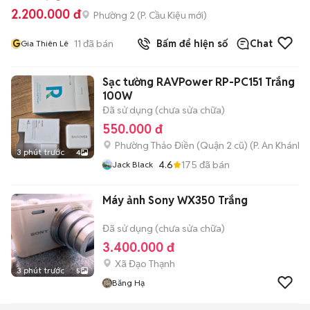
2.200.000 đ
Phường 2
(
P. Cầu Kiệu
mới)
G
11
đã bán
Bấm để hiện số
Chat
Gia Thiên Lê
Sạc tường RAVPower RP-PC151 Trắng
100W
Đã sử dụng (chưa sửa chữa)
550.000 đ
Phường Thảo Điền (Quận 2 cũ)
(
P. An Khánh
m
3 phút trước
4
4.6
175
đã bán
Jack Black
Máy ảnh Sony WX350 Trắng
Đã sử dụng (chưa sửa chữa)
3.400.000 đ
Xã Đạo Thạnh
3 phút trước
5
Băng Hạ