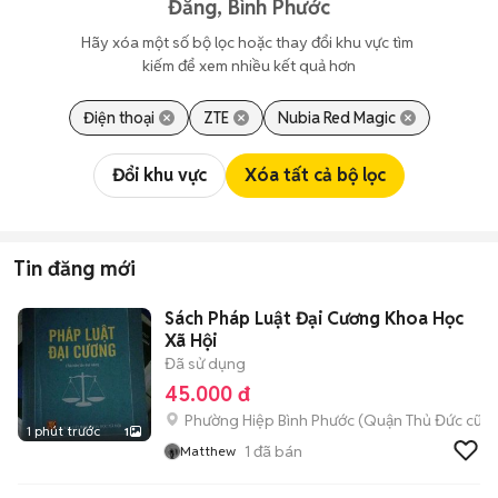
Đăng, Bình Phước
Hãy xóa một số bộ lọc hoặc thay đổi khu vực tìm 
kiếm để xem nhiều kết quả hơn
Điện thoại
ZTE
Nubia Red Magic
Đổi khu vực
Xóa tất cả bộ lọc
Tin đăng mới
Sách Pháp Luật Đại Cương Khoa Học
Xã Hội
Đã sử dụng
45.000 đ
Phường Hiệp Bình Phước (Quận Thủ Đức cũ)
1 phút trước
1
1
đã bán
Matthew