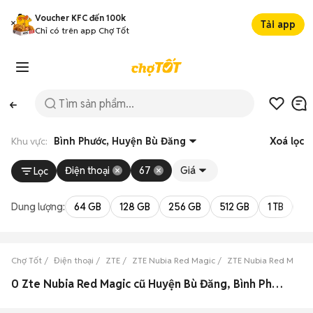
Voucher KFC đến 100k
Tải app
Chỉ có trên app Chợ Tốt
Khu vực:
Bình Phước, Huyện Bù Đăng
Xoá lọc
Điện thoại
67
Giá
Lọc
Dung lượng:
64 GB
128 GB
256 GB
512 GB
1 TB
2 
Chợ Tốt
Điện thoại
ZTE
ZTE Nubia Red Magic
ZTE Nubia Red Magic 
0 Zte Nubia Red Magic cũ Huyện Bù Đăng, Bình Phước đẹp