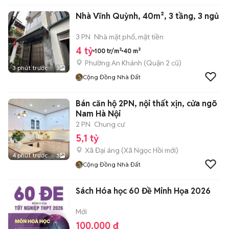
Nhà Vĩnh Quỳnh, 40m², 3 tầng, 3 ngủ
3 PN
Nhà mặt phố, mặt tiền
4 tỷ
100 tr/m²
40 m²
Phường An Khánh (Quận 2 cũ)
3 phút trước
3
Cộng Đồng Nhà Đất
Bán căn hộ 2PN, nội thất xịn, cửa ngõ
Nam Hà Nội
2 PN
Chung cư
5,1 tỷ
Xã Đại áng
(
Xã Ngọc Hồi
mới)
4 phút trước
3
Cộng Đồng Nhà Đất
Sách Hóa học 60 Đề Minh Họa 2026
Mới
100.000 đ