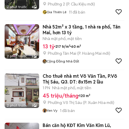
Phường 2
(
P. Cầu Kiệu
mới)
2 phút trước
4
G
11
đã bán
Gia Thiên Lê
Nhà 52m² x 3 tầng, 1 nhà ra phố, Tân
Mai, hơn 13 tỷ
Nhà mặt phố, mặt tiền
13 tỷ
217 tr/m²
60 m²
Phường Tân Mai
(
P. Hoàng Mai
mới)
2 phút trước
5
Cộng Đồng Nhà Đất
Cho thuê nhà mt Võ Văn Tần, P.Võ
Thị Sáu, Q3. DT: 8x15m 2 lầu
1 PN
Nhà mặt phố, mặt tiền
45 triệu/tháng
120 m²
Phường Võ Thị Sáu
(
P. Xuân Hòa
mới)
2 phút trước
3
1
đã bán
Yen Vy
Bán căn hộ KĐT Kim Văn Kim Lũ,