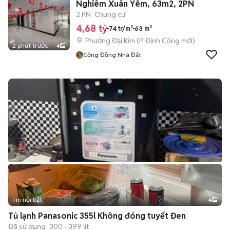
Nghiêm Xuân Yêm, 63m2, 2PN
2 PN
Chung cư
4,68 tỷ
74 tr/m²
63 m²
Phường Đại Kim
(
P. Định Công
mới)
2 phút trước
4
Cộng Đồng Nhà Đất
Tin nổi bật
4
Tủ lạnh Panasonic 355l Không đóng tuyết Đen
Đã sử dụng
300 - 399 lít