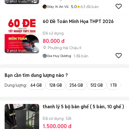
2 phút trước
6
5.0
63
đã bán
Giày Xi An Vũ
60 Đề Toán Minh Họa THPT 2026
Đã sử dụng
80.000 đ
Phường Hải Châu II
2 phút trước
1
1
đã bán
Gia Huy Dương
Bạn cần tìm
dung lượng
nào ?
Dung lượng:
64 GB
128 GB
256 GB
512 GB
1 TB
2 
thanh lý 5 bộ bàn ghế ( 5 bàn, 10 ghế )
Đã sử dụng
Sắt
1.500.000 đ