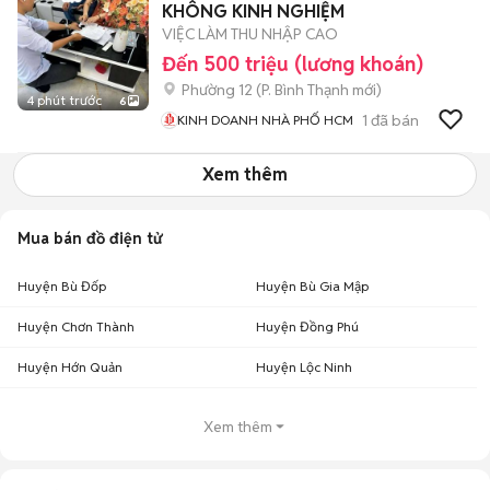
KHÔNG KINH NGHIỆM
VIỆC LÀM THU NHẬP CAO
Đến 500 triệu (lương khoán)
Phường 12
(
P. Bình Thạnh
mới)
4 phút trước
6
1
đã bán
KINH DOANH NHÀ PHỐ HCM
Xem thêm
Mua bán đồ điện tử
Huyện Bù Đốp
Huyện Bù Gia Mập
Huyện Chơn Thành
Huyện Đồng Phú
Huyện Hớn Quản
Huyện Lộc Ninh
Xem thêm