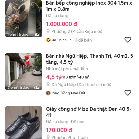
Bàn bếp công nghiệp Inox 304 1.5m x
1m x 0.8m
Đã sử dụng
1.000.000 đ
Phường 2
(
P. Cầu Kiệu
mới)
1 phút trước
1
G
11
đã bán
Gia Thiên Lê
Bán nhà Ngũ Hiệp, Thanh Trì, 40m2, 5
tầng, 4.5 tỷ
Nhà mặt phố, mặt tiền
4,5 tỷ
113 tr/m²
40 m²
Xã Ngũ Hiệp
(
Xã Thanh Trì
mới)
2 phút trước
5
Cộng Đồng Nhà Đất
Giày công sở Mizz Da thật Đen 40.5-
41
Đã sử dụng
Đồ nam
170.000 đ
Phường Phú Thuận