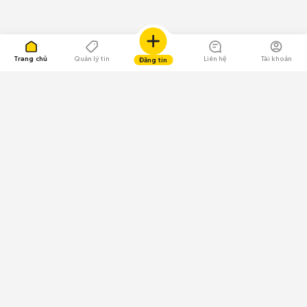
Trang chủ
Quản lý tin
Liên hệ
Tài khoản
Đăng tin
109.000 Bình chọn
Tải ứng dụng Chợ Tốt
Về Chợ Tốt
Quy chế sàn
Chính sách bảo mật
Giải quyết tranh chấp
CÔNG TY TNHH CHỢ TỐT - Người đại diện theo pháp luật:
Nguyễn Trọng Tấn; GPDKKD: 0312120782 do Sở KH & ĐT TP.HCM cấp ngày
11/01/2013;
GPMXH: 185/GP-BTTTT do Bộ Thông tin và Truyền thông