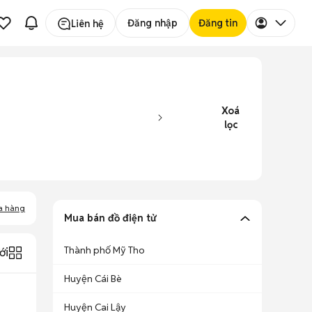
Đăng nhập
Đăng tin
Liên hệ
Xoá
lọc
a hàng
Mua bán đồ điện tử
Thành phố Mỹ Tho
ới
Huyện Cái Bè
Huyện Cai Lậy