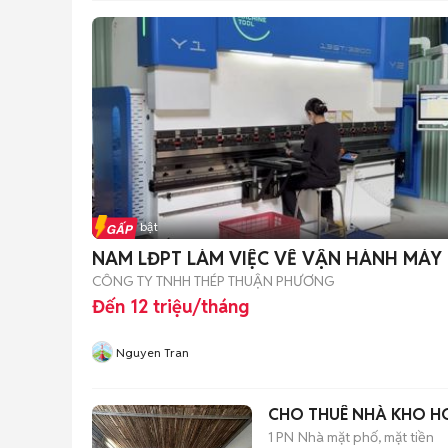
Tin nổi bật
NAM LĐPT LÀM VIỆC VỀ VẬN HÀNH MÁY
CÔNG TY TNHH THÉP THUẬN PHƯƠNG
Đến 12 triệu/tháng
Nguyen Tran
CHO THUÊ NHÀ KHO H
1 PN
Nhà mặt phố, mặt tiền