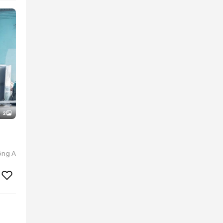
2
ông A