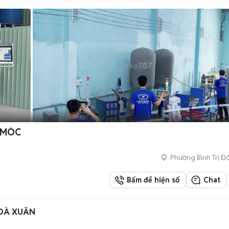
 MÓC
Phường Bình Trị Đ
Bấm để hiện số
Chat
OÀ XUÂN