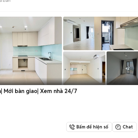
ã bán
+
2
h| Mới bàn giao| Xem nhà 24/7
Bấm để hiện số
Chat