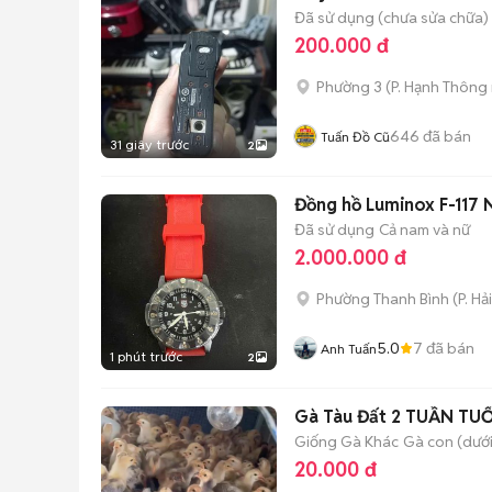
Đã sử dụng (chưa sửa chữa)
200.000 đ
Phường 3
(
P. Hạnh Thông
646
đã bán
Tuấn Đồ Cũ
31 giây trước
2
Đồng hồ Luminox F-117 
Đã sử dụng
Cả nam và nữ
2.000.000 đ
Phường Thanh Bình
(
P. Hả
5.0
7
đã bán
Anh Tuấn
1 phút trước
2
Gà Tàu Đất 2 TUẦN TUỔ
Giống Gà Khác
Gà con (dưới
20.000 đ