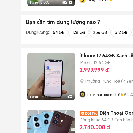
S
Sang Villa
1 phút trước
8
Bạn cần tìm
dung lượng
nào ?
Dung lượng:
64 GB
128 GB
256 GB
512 GB
iPhone 12 64GB Xanh Lỗi
iPhone 12
64 GB
2.999.999 đ
Phường Trung Hoà
(
P. Yê
3.9
94
đ
TicoSmartphone
1 phút trước
4
Điện Thoại Op
Dòng khác
64 GB
Còn bảo 
2.740.000 đ