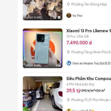
Phường Tân Đông Hiệp
Vu Tho
1 phút trước
1
Xiaomi 13 Pro Likenew
13 Pro
256 GB
7.490.000 đ
Phường Tăng Nhơn Phú B 
5.0
Vĩnh An Mobile Thủ Đức
1 phút trước
6
Siêu Phẩm Khu Compoun
4 PN
Nhà biệt thự
29,5 tỷ
295 tr/m²
100 m²
Phường 10
(
P. Phú Nhuận
5.0