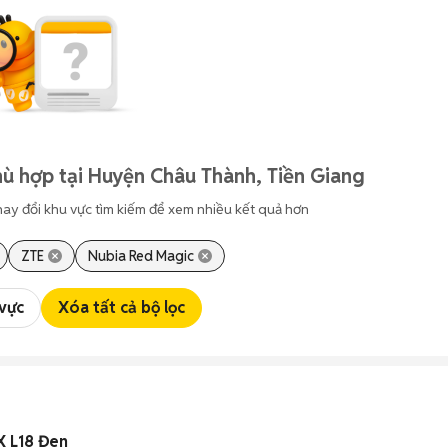
ù hợp tại Huyện Châu Thành, Tiền Giang
hay đổi khu vực tìm kiếm để xem nhiều kết quả hơn
ZTE
Nubia Red Magic
 vực
Xóa tất cả bộ lọc
 L18 Đen