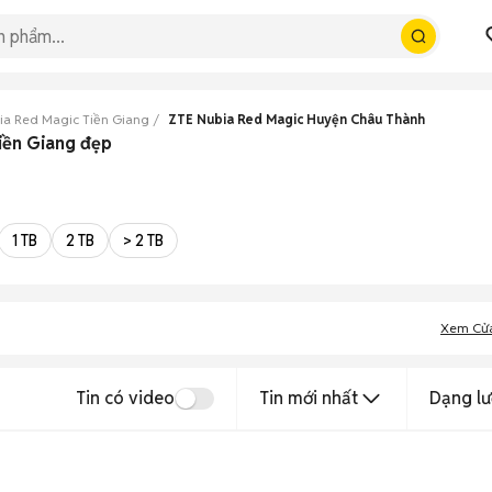
ia Red Magic Tiền Giang
ZTE Nubia Red Magic Huyện Châu Thành
iền Giang đẹp
1 TB
2 TB
> 2 TB
Xem Cử
Tin có video
Tin mới nhất
Dạng lư