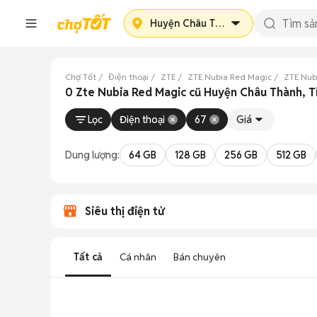
Huyện Châu Thành
Chợ Tốt
Điện thoại
ZTE
ZTE Nubia Red Magic
ZTE Nub
0 Zte Nubia Red Magic cũ Huyện Châu Thành, T
Lọc
Điện thoại
67
Giá
Dung lượng:
64 GB
128 GB
256 GB
512 GB
Siêu thị điện tử
Tất cả
Cá nhân
Bán chuyên