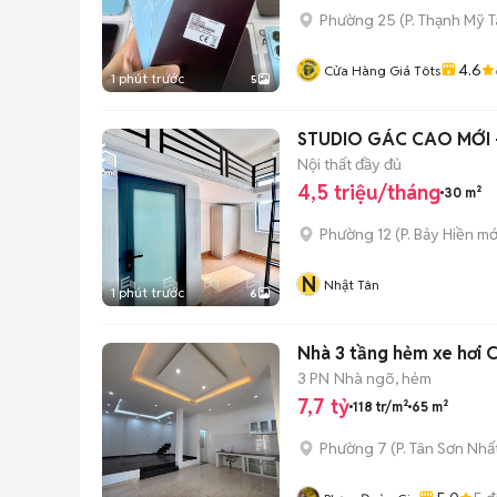
Phường 25
(
P. Thạnh Mỹ 
4.6
Cửa Hàng Giá Tôts
1 phút trước
5
STUDIO GÁC CAO MỚI 
Nội thất đầy đủ
4,5 triệu/tháng
30 m²
Phường 12
(
P. Bảy Hiền
mớ
N
Nhật Tân
1 phút trước
6
3 PN
Nhà ngõ, hẻm
7,7 tỷ
118 tr/m²
65 m²
Phường 7
(
P. Tân Sơn Nhấ