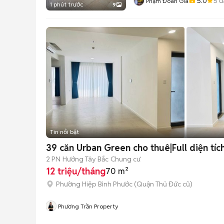
5.0
5
đ
Phạm Đoàn Gia
1 phút trước
9
Tin nổi bật
39 căn Urban Green cho thuê|Full diện tíc
2 PN
Hướng Tây Bắc
Chung cư
12 triệu/tháng
70 m²
Phường Hiệp Bình Phước (Quận Thủ Đức cũ)
Phương Trần Property