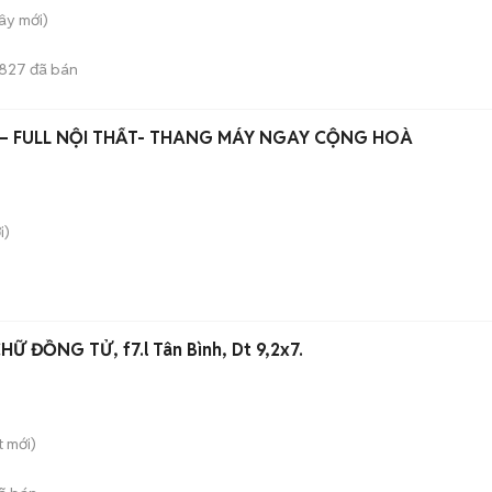
Tây
mới)
827
đã bán
– FULL NỘI THẤT- THANG MÁY NGAY CỘNG HOÀ
i)
Nhà 3 tầng hẻm xe hơi CHỮ ĐỒNG TỬ, f7.l Tân Bình, Dt 9,2x7.
t
mới)