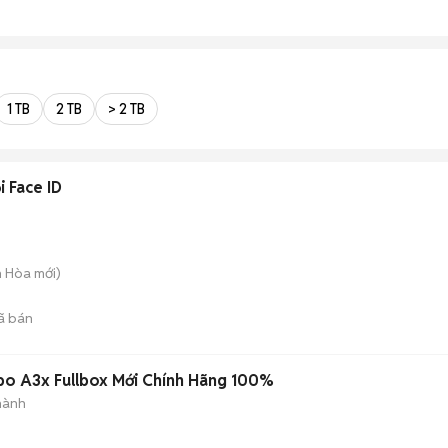
1 TB
2 TB
> 2 TB
 Face ID
n Hòa
mới)
ã bán
po A3x Fullbox Mới Chính Hãng 100%
hành