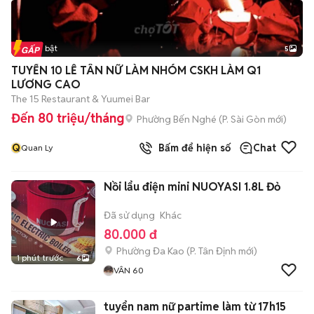
Tin nổi bật
5
TUYỂN 10 LỄ TÂN NỮ LÀM NHÓM CSKH LÀM Q1
LƯƠNG CAO
The 15 Restaurant & Yuumei Bar
Đến 80 triệu/tháng
Phường Bến Nghé
(
P. Sài Gòn
mới)
Q
Bấm để hiện số
Chat
Quan Ly
Nồi lẩu điện mini NUOYASI 1.8L Đỏ
Đã sử dụng
Khác
80.000 đ
Phường Đa Kao
(
P. Tân Định
mới)
1 phút trước
6
VÂN 60
tuyển nam nữ partime làm từ 17h15