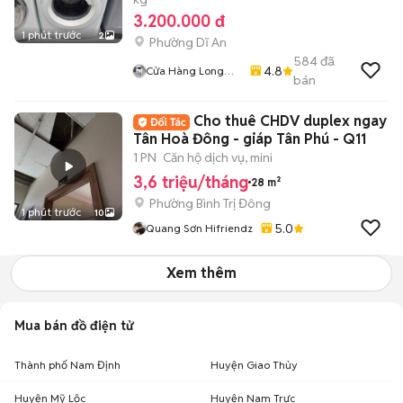
3.200.000 đ
1 phút trước
2
Phường Dĩ An
584
đã
4.8
Cửa Hàng Long
bán
125
Cho thuê CHDV duplex ngay
Tân Hoà Đông - giáp Tân Phú - Q11
1 PN
Căn hộ dịch vụ, mini
3,6 triệu/tháng
28 m²
Phường Bình Trị Đông
1 phút trước
10
5.0
Quang Sơn Hifriendz
Xem thêm
Mua bán đồ điện tử
Thành phố Nam Định
Huyện Giao Thủy
Huyện Mỹ Lộc
Huyện Nam Trực