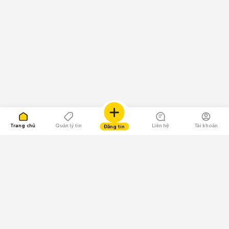
Trang chủ
Quản lý tin
Liên hệ
Tài khoản
Đăng tin
109.000 Bình chọn
Tải ứng dụng Chợ Tốt