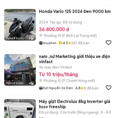
Honda Vario 125 2024 Đen 9000 km
2024
Tay ga
Đã sử dụng
36.800.000 đ
Phường 13
(
P. Bình Lợi Trung
mới)
1 phút trước
6
4.5
261
đã bán
Quyphan
nam ,nử Marketing giới thiệu xe điện
vinfast
Xe may đien Vinfast
Từ 10 triệu/tháng
Phường 10
(
P. Chánh Hưng
mới)
1 phút trước
4
4.8
8
đã bán
Đạt Nguyễn Xe Điện
Máy giặt Electrolux 8kg Inverter giá
hssv freeship
Đã sử dụng
Cửa trước (lồng ngang)
8 - 8.9
kg