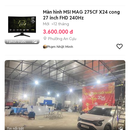
Màn hình MSI MAG 275CF X24 cong
27 inch FHD 240Hz
Mới
>12 tháng
3.600.000 đ
Phường An Cựu
1 phút trước
3
Phạm Nhật Minh
Tin nổi bật
1