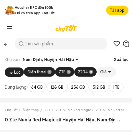
Voucher KFC đến 100k
Tải app
Chỉ có trên app Chợ Tốt
Khu vực:
Nam Định, Huyện Hải Hậu
Xoá lọc
Điện thoại
ZTE
2204
Giá
Lọc
Dung lượng:
64 GB
128 GB
256 GB
512 GB
1 TB
2 
Chợ Tốt
Điện thoại
ZTE
ZTE Nubia Red Magic
ZTE Nubia Red Magic
0 Zte Nubia Red Magic cũ Huyện Hải Hậu, Nam Định đẹp