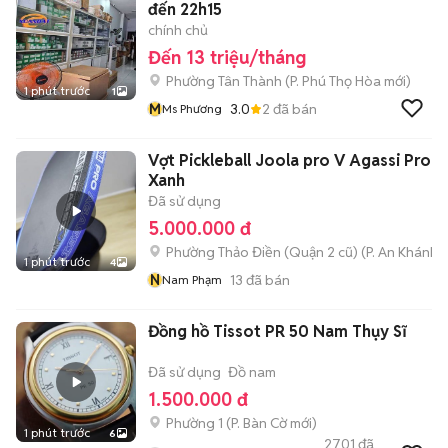
đến 22h15
chính chủ
Đến 13 triệu/tháng
Phường Tân Thành
(
P. Phú Thọ Hòa
mới)
1 phút trước
1
M
3.0
2
đã bán
Ms Phương
Vợt Pickleball Joola pro V Agassi Pro V
Xanh
Đã sử dụng
5.000.000 đ
Phường Thảo Điền (Quận 2 cũ)
(
P. An Khánh
m
1 phút trước
4
N
13
đã bán
Nam Phạm
Đồng hồ Tissot PR 50 Nam Thụy Sĩ
Đã sử dụng
Đồ nam
1.500.000 đ
Phường 1
(
P. Bàn Cờ
mới)
1 phút trước
6
2701
đã