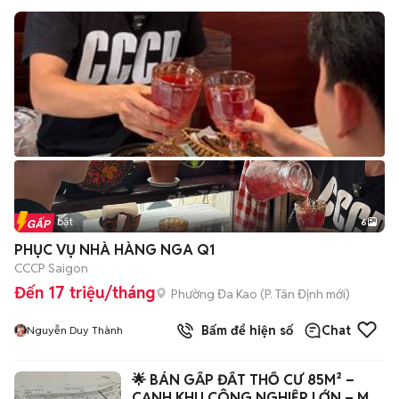
Tin nổi bật
6
+
2
PHỤC VỤ NHÀ HÀNG NGA Q1
CCCP Saigon
Đến 17 triệu/tháng
Phường Đa Kao
(
P. Tân Định
mới)
Bấm để hiện số
Chat
Nguyễn Duy Thành
🌟 BÁN GẤP ĐẤT THỔ CƯ 85M² –
CẠNH KHU CÔNG NGHIỆP LỚN – MỸ