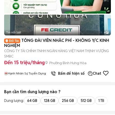
Tin nổi bật
6
+
2
TỔNG ĐÀI VIÊN NHẮC PHÍ - KHÔNG Y/C KINH
NGHIỆM
CÔNG TY TÀI CHÍNH TNHH NGÂN HÀNG VIỆT NAM THỊNH VƯỢNG
SMBC
Đến 15 triệu/tháng
Phường Bình Hưng Hòa
Bấm để hiện số
Chat
Hạnh Nhân Sự Tuyển Dụng
Bạn cần tìm
dung lượng
nào ?
Dung lượng:
64 GB
128 GB
256 GB
512 GB
1 TB
2 