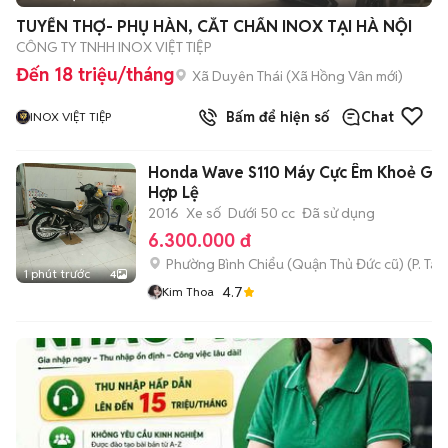
TUYỂN THỢ- PHỤ HÀN, CẮT CHẤN INOX TẠI HÀ NỘI
CÔNG TY TNHH INOX VIỆT TIỆP
Đến 18 triệu/tháng
Xã Duyên Thái
(
Xã Hồng Vân
mới)
Bấm để hiện số
Chat
INOX VIỆT TIỆP
Honda Wave S110 Máy Cực Êm Khoẻ Gt
Hợp Lệ
2016
Xe số
Dưới 50 cc
Đã sử dụng
6.300.000 đ
Phường Bình Chiểu (Quận Thủ Đức cũ)
(
P. Ta
1 phút trước
4
4.7
Kim Thoa