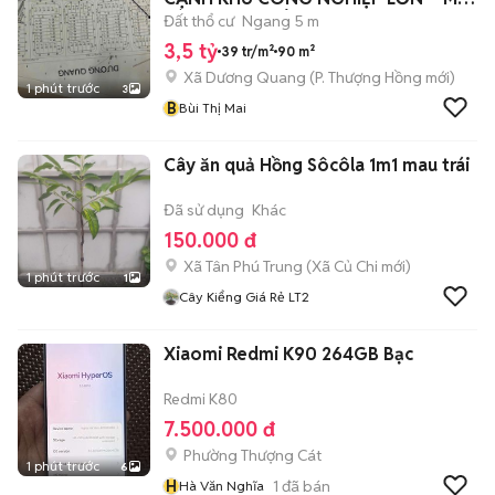
HÀO, HƯNG YÊ
Đất thổ cư
Ngang 5 m
3,5 tỷ
39 tr/m²
90 m²
Xã Dương Quang
(
P. Thượng Hồng
mới)
1 phút trước
3
B
Bùi Thị Mai
Cây ăn quả Hồng Sôcôla 1m1 mau trái
Đã sử dụng
Khác
150.000 đ
Xã Tân Phú Trung
(
Xã Củ Chi
mới)
1 phút trước
1
Cây Kiểng Giá Rẻ LT2
Xiaomi Redmi K90 264GB Bạc
Redmi K80
7.500.000 đ
Phường Thượng Cát
1 phút trước
6
H
1
đã bán
Hà Văn Nghĩa