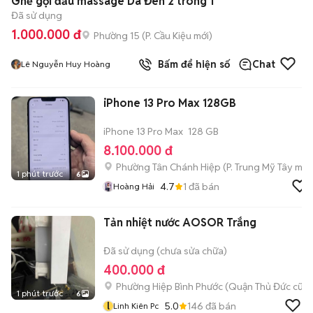
Ghế gội đầu massage Da Đen 2 trong 1
Đã sử dụng
1.000.000 đ
Phường 15
(
P. Cầu Kiệu
mới)
Bấm để hiện số
Chat
Lê Nguyễn Huy Hoàng
iPhone 13 Pro Max 128GB
iPhone 13 Pro Max
128 GB
8.100.000 đ
Phường Tân Chánh Hiệp
(
P. Trung Mỹ Tây
mới
1 phút trước
6
4.7
1
đã bán
Hoàng Hải
Tản nhiệt nước AOSOR Trắng
Đã sử dụng (chưa sửa chữa)
400.000 đ
Phường Hiệp Bình Phước (Quận Thủ Đức cũ)
1 phút trước
6
l
5.0
146
đã bán
Linh Kiên Pc