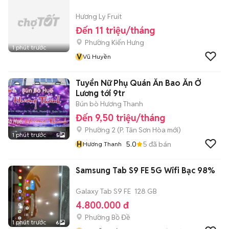
Hương Ly Fruit
Đến 11 triệu/tháng
Phường Kiến Hưng
1 phút trước
V
Vũ Huyền
Tuyển Nữ Phụ Quán Ăn Bao Ăn Ở
Lương tới 9tr
Bún bò Hương Thanh
Đến 9,50 triệu/tháng
Phường 2
(
P. Tân Sơn Hòa
mới)
1 phút trước
5
H
5.0
5
đã bán
Hương Thanh
Samsung Tab S9 FE 5G Wifi Bạc 98%
Galaxy Tab S9 FE
128 GB
4.800.000 đ
Phường Bồ Đề
1 phút trước
6