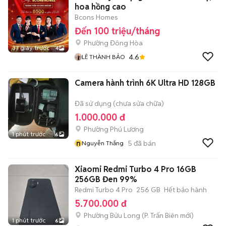
hoa hồng cao
Bcons Homes
Đến 100 triệu/tháng
Phường Đông Hòa
37 giây trước
4
4.6
LÊ THÀNH BẢO
Camera hành trình 6K Ultra HD 128GB
Đã sử dụng (chưa sửa chữa)
1.000.000 đ
Phường Phú Lương
1 phút trước
6
n
5
đã bán
Nguyễn Thắng
Xiaomi Redmi Turbo 4 Pro 16GB
256GB Đen 99%
Redmi Turbo 4 Pro
256 GB
Hết bảo hành
5.700.000 đ
Phường Bửu Long
(
P. Trấn Biên
mới)
1 phút trước
6