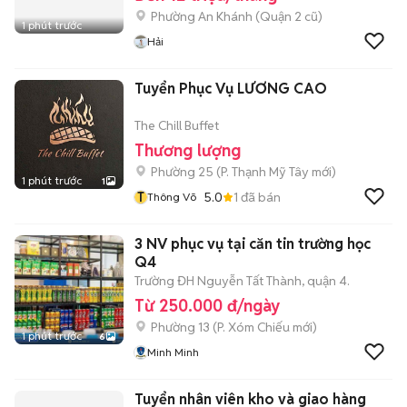
Phường An Khánh (Quận 2 cũ)
1 phút trước
Hải
Tuyển Phục Vụ LƯƠNG CAO
The Chill Buffet
Thương lượng
Phường 25
(
P. Thạnh Mỹ Tây
mới)
1 phút trước
1
T
5.0
1
đã bán
Thông Võ
3 NV phục vụ tại căn tin trường học
Q4
Trường ĐH Nguyễn Tất Thành, quận 4.
Từ 250.000 đ/ngày
Phường 13
(
P. Xóm Chiếu
mới)
1 phút trước
6
Minh Minh
Tuyển nhân viên kho và giao hàng