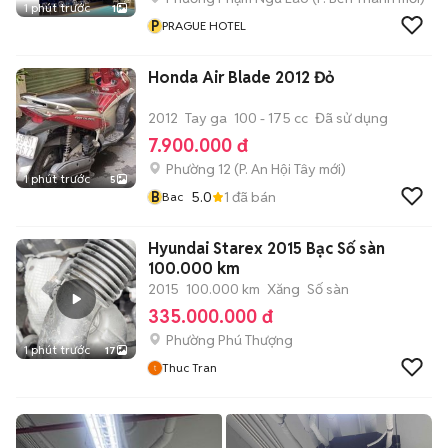
1 phút trước
1
P
PRAGUE HOTEL
Honda Air Blade 2012 Đỏ
2012
Tay ga
100 - 175 cc
Đã sử dụng
7.900.000 đ
Phường 12
(
P. An Hội Tây
mới)
1 phút trước
5
B
5.0
1
đã bán
Bac
Hyundai Starex 2015 Bạc Số sàn
100.000 km
2015
100.000 km
Xăng
Số sàn
335.000.000 đ
Phường Phú Thượng
1 phút trước
17
Thuc Tran