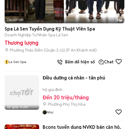
Tin nổi bật
2
Spa Lá Sen Tuyển Dụng Kỹ Thuật Viên Spa
Doanh Nghiệp Tư Nhân Spa Lá Sen
Thương lượng
Phường Thảo Điền (Quận 2 cũ)
(
P. An Khánh
mới)
l
Bấm để hiện số
Chat
La Sen Spa
Điều dưỡng cá nhân - tân phú
hộ gia đình
Đến 20 triệu/tháng
Phường Phú Thọ Hòa
32 giây trước
Như
Bcons tuyển dụng NVKD bán căn hộ,