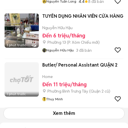
n
4.4
8
đã bán
Nguyễn Tuấn Long
TUYỂN DỤNG NHÂN VIÊN CỬA HÀNG
Nguyễn Hữu Hậu
Đến 6 triệu/tháng
Phường 13
(
P. Xóm Chiếu
mới)
1 phút trước
4
3
đã bán
Nguyễn Hữu Hậu
Butler/ Personal Assistant QUẬN 2
Home
Đến 11 triệu/tháng
Phường Bình Trưng Tây (Quận 2 cũ)
1 phút trước
T
Thuy Minh
Xem thêm