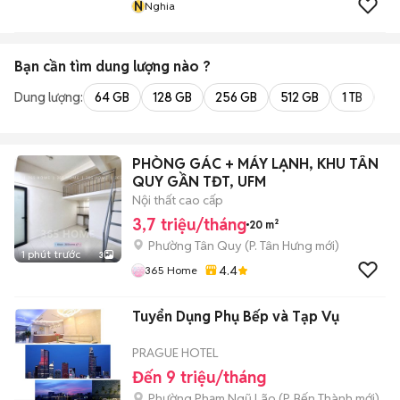
N
Nghia
Bạn cần tìm
dung lượng
nào ?
Dung lượng:
64 GB
128 GB
256 GB
512 GB
1 TB
2 
PHÒNG GÁC + MÁY LẠNH, KHU TÂN
QUY GẦN TĐT, UFM
Nội thất cao cấp
3,7 triệu/tháng
20 m²
Phường Tân Quy
(
P. Tân Hưng
mới)
1 phút trước
3
4.4
365 Home
Tuyển Dụng Phụ Bếp và Tạp Vụ
PRAGUE HOTEL
Đến 9 triệu/tháng
Phường Phạm Ngũ Lão
(
P. Bến Thành
mới)