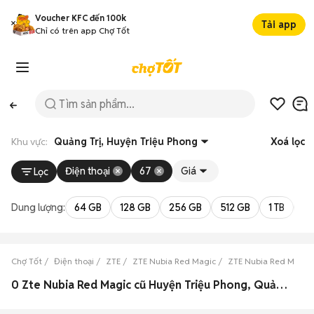
Voucher KFC đến 100k
Tải app
Chỉ có trên app Chợ Tốt
Khu vực:
Quảng Trị, Huyện Triệu Phong
Xoá lọc
Điện thoại
67
Giá
Lọc
Dung lượng:
64 GB
128 GB
256 GB
512 GB
1 TB
2 
Chợ Tốt
Điện thoại
ZTE
ZTE Nubia Red Magic
ZTE Nubia Red Magic 
0 Zte Nubia Red Magic cũ Huyện Triệu Phong, Quảng Trị đẹp