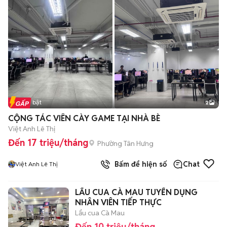
Tin nổi bật
2
CỘNG TÁC VIÊN CÀY GAME TẠI NHÀ BÈ
Việt Anh Lê Thị
Đến 17 triệu/tháng
Phường Tân Hưng
Bấm để hiện số
Chat
Việt Anh Lê Thị
LẨU CUA CÀ MAU TUYỂN DỤNG
NHÂN VIÊN TIẾP THỰC
Lẩu cua Cà Mau
Đến 10 triệu/tháng