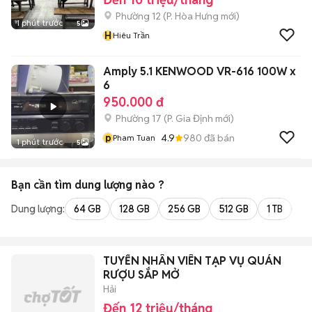
Phường 12
(
P. Hòa Hưng
mới)
1 phút trước
5
H
Hiêu Trần
Amply 5.1 KENWOOD VR-616 100W x
6
950.000 đ
Phường 17
(
P. Gia Định
mới)
p
4.9
980
đã bán
Pham Tuan
1 phút trước
5
Bạn cần tìm
dung lượng
nào ?
Dung lượng:
64 GB
128 GB
256 GB
512 GB
1 TB
2 
TUYỂN NHÂN VIÊN TẠP VỤ QUÁN
RƯỢU SẮP MỞ
Hải
Đến 12 triệu/tháng