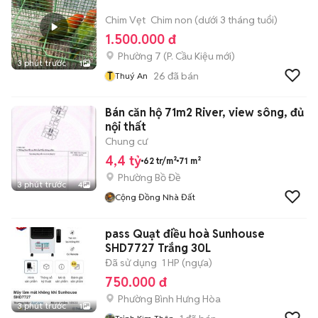
Chim Vẹt
Chim non (dưới 3 tháng tuổi)
1.500.000 đ
Phường 7
(
P. Cầu Kiệu
mới)
3 phút trước
1
T
26
đã bán
Thuý An
Bán căn hộ 71m2 River, view sông, đủ
nội thất
Chung cư
4,4 tỷ
62 tr/m²
71 m²
Phường Bồ Đề
3 phút trước
4
Cộng Đồng Nhà Đất
pass Quạt điều hoà Sunhouse
SHD7727 Trắng 30L
Đã sử dụng
1 HP (ngựa)
750.000 đ
Phường Bình Hưng Hòa
3 phút trước
1