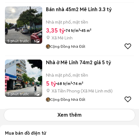
Bán nhà 45m2 Mê Linh 3.3 tỷ
Nhà mặt phố, mặt tiền
3,35 tỷ
74 tr/m²
45 m²
Xã Mê Linh
5 phút trước
5
Cộng Đồng Nhà Đất
Nhà ở Mê Linh 74m2 giá 5 tỷ
Nhà mặt phố, mặt tiền
5 tỷ
68 tr/m²
74 m²
Xã Tiền Phong
(
Xã Mê Linh
mới)
5 phút trước
3
Cộng Đồng Nhà Đất
Xem thêm
Mua bán đồ điện tử