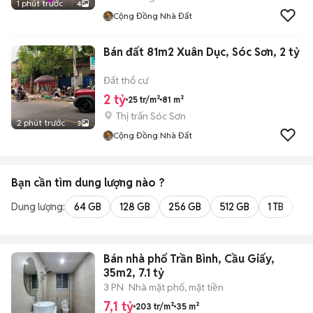
1 phút trước
4
Cộng Đồng Nhà Đất
Bán đất 81m2 Xuân Dục, Sóc Sơn, 2 tỷ
Đất thổ cư
2 tỷ
25 tr/m²
81 m²
Thị trấn Sóc Sơn
2 phút trước
3
Cộng Đồng Nhà Đất
Bạn cần tìm
dung lượng
nào ?
Dung lượng:
64 GB
128 GB
256 GB
512 GB
1 TB
2 
Bán nhà phố Trần Bình, Cầu Giấy,
35m2, 7.1 tỷ
3 PN
Nhà mặt phố, mặt tiền
7,1 tỷ
203 tr/m²
35 m²