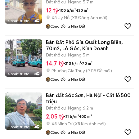
Đất thổ cư
Ngang 5,7 m
12 tỷ
100 tr/m²
120 m²
Xã Uy Nỗ
(
Xã Đông Anh
mới)
4 phút trước
4
Cộng Đồng Nhà Đất
Bán Đất Phố Gia Quất Long Biên,
70m2, Lô Góc, Kinh Doanh
Đất thổ cư
Ngang 5 m
14,7 tỷ
210 tr/m²
70 m²
Phường Gia Thụy
(
P. Bồ Đề
mới)
4 phút trước
3
Cộng Đồng Nhà Đất
Bán đất Sóc Sơn, Hà Nội - Cắt lỗ 500
triệu
Đất thổ cư
Ngang 6,2 m
2,05 tỷ
21 tr/m²
100 m²
Xã Minh Trí
(
Xã Kim Anh
mới)
5 phút trước
4
Cộng Đồng Nhà Đất