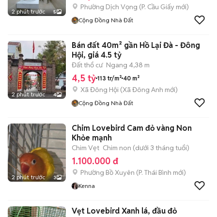
Phường Dịch Vọng
(
P. Cầu Giấy
mới)
2 phút trước
5
Cộng Đồng Nhà Đất
Bán đất 40m² gần Hồ Lại Đà - Đông
Hội, giá 4.5 tỷ
Đất thổ cư
Ngang 4,38 m
4,5 tỷ
113 tr/m²
40 m²
Xã Đông Hội
(
Xã Đông Anh
mới)
2 phút trước
4
Cộng Đồng Nhà Đất
Chim Lovebird Cam đỏ vàng Non
Khỏe mạnh
Chim Vẹt
Chim non (dưới 3 tháng tuổi)
1.100.000 đ
Phường Bồ Xuyên
(
P. Thái Bình
mới)
2 phút trước
3
Kenna
Vẹt Lovebird Xanh lá, đầu đỏ