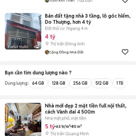
1
đã bán
Trịnh Kim Thân
Bán đất tặng nhà 3 tầng, lô góc hiếm,
Do Thượng, hơn 4 tỷ
Đất thổ cư
Ngang 4 m
4 tỷ
Thị trấn Đông Anh
3 phút trước
3
Cộng Đồng Nhà Đất
Bạn cần tìm
dung lượng
nào ?
Dung lượng:
64 GB
128 GB
256 GB
512 GB
1 TB
2 
Nhà mới đẹp 2 mặt tiền full nội thất,
cách Vành đai 4 500m
Nhà mặt phố, mặt tiền
5 tỷ
63 tr/m²
80 m²
Thị trấn Quang Minh