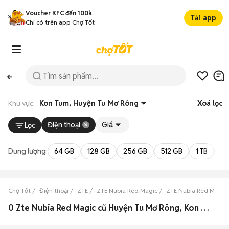
Voucher KFC đến 100k
Tải app
Chỉ có trên app Chợ Tốt
Khu vực:
Kon Tum, Huyện Tu Mơ Rông
Xoá lọc
Điện thoại
Giá
Lọc
Dung lượng:
64 GB
128 GB
256 GB
512 GB
1 TB
2 
Chợ Tốt
Điện thoại
ZTE
ZTE Nubia Red Magic
ZTE Nubia Red Magic
0 Zte Nubia Red Magic cũ Huyện Tu Mơ Rông, Kon Tum đẹp