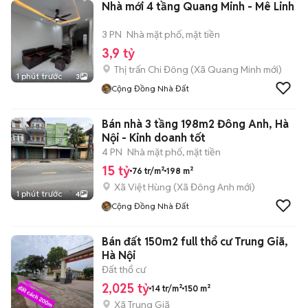
Nhà mới 4 tầng Quang Minh - Mê Linh
3 PN
Nhà mặt phố, mặt tiền
3,9 tỷ
Thị trấn Chi Đông
(
Xã Quang Minh
mới)
1 phút trước
3
Cộng Đồng Nhà Đất
Bán nhà 3 tầng 198m2 Đông Anh, Hà
Nội - Kinh doanh tốt
4 PN
Nhà mặt phố, mặt tiền
15 tỷ
76 tr/m²
198 m²
Xã Việt Hùng
(
Xã Đông Anh
mới)
1 phút trước
4
Cộng Đồng Nhà Đất
Bán đất 150m2 full thổ cư Trung Giã,
Hà Nội
Đất thổ cư
2,025 tỷ
14 tr/m²
150 m²
Xã Trung Giã