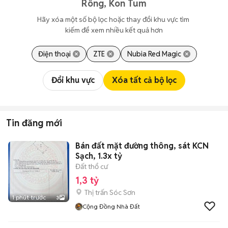
Rông, Kon Tum
Hãy xóa một số bộ lọc hoặc thay đổi khu vực tìm 
kiếm để xem nhiều kết quả hơn
Điện thoại
ZTE
Nubia Red Magic
Đổi khu vực
Xóa tất cả bộ lọc
Tin đăng mới
Bán đất mặt đường thông, sát KCN
Sạch, 1.3x tỷ
Đất thổ cư
1,3 tỷ
Thị trấn Sóc Sơn
1 phút trước
3
Cộng Đồng Nhà Đất