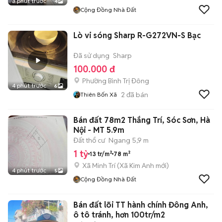
3 phút trước
4
Cộng Đồng Nhà Đất
Lò vi sóng Sharp R-G272VN-S Bạc
Đã sử dụng
Sharp
100.000 đ
Phường Bình Trị Đông
4 phút trước
6
2
đã bán
Thiên Bốn Xã
Bán đất 78m2 Thắng Trí, Sóc Sơn, Hà
Nội - MT 5.9m
Đất thổ cư
Ngang 5,9 m
1 tỷ
13 tr/m²
78 m²
Xã Minh Trí
(
Xã Kim Anh
mới)
4 phút trước
5
Cộng Đồng Nhà Đất
Bán đất lõi TT hành chính Đông Anh,
ô tô tránh, hơn 100tr/m2