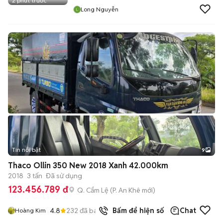
2 phút trước
Long Nguyễn
Tin nổi bật
9
+
2
Thaco Ollin 350 New 2018 Xanh 42.000km
2018
3 tấn
Đã sử dụng
123.456.789 đ
Q. Cẩm Lệ
(
P. An Khê
mới)
4.8
232
đã bán
Bấm để hiện số
Chat
Hoàng Kim