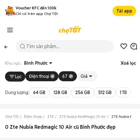
Voucher KFC đến 100k
Tải app
Chỉ có trên app Chợ Tốt
Khu vực:
Bình Phước
Xoá lọc
Điện thoại
67
Giá
Lọc
Dung lượng:
64 GB
128 GB
256 GB
512 GB
1 TB
2 
Chợ Tốt
Điện thoại
ZTE
ZTE Nubia RedMagic 10 Air
ZTE Nubia RedMa
0 Zte Nubia Redmagic 10 Air cũ Bình Phước đẹp