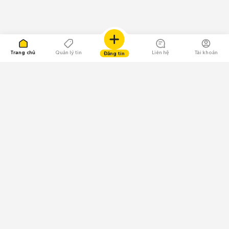
Trang chủ
Quản lý tin
Liên hệ
Tài khoản
Đăng tin
109.000 Bình chọn
Tải ứng dụng Chợ Tốt
Về Chợ Tốt
Quy chế sàn
Chính sách bảo mật
Giải quyết tranh chấp
CÔNG TY TNHH CHỢ TỐT - Người đại diện theo pháp luật:
Nguyễn Trọng Tấn; GPDKKD: 0312120782 do Sở KH & ĐT TP.HCM cấp ngày
11/01/2013;