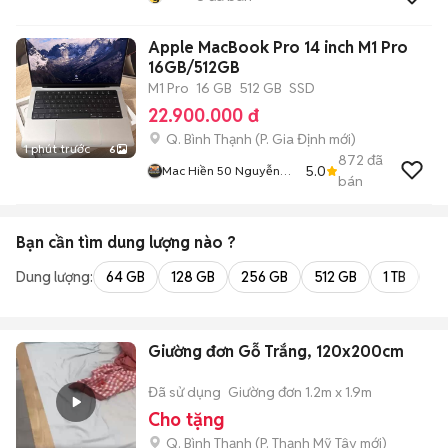
Apple MacBook Pro 14 inch M1 Pro
16GB/512GB
M1 Pro
16 GB
512 GB
SSD
22.900.000 đ
Q. Bình Thạnh
(
P. Gia Định
mới)
1 phút trước
6
872
đã
5.0
Mac Hiền 50 Nguyễn
bán
Cửu Vân
Bạn cần tìm
dung lượng
nào ?
Dung lượng:
64 GB
128 GB
256 GB
512 GB
1 TB
2 
Giường đơn Gỗ Trắng, 120x200cm
Đã sử dụng
Giường đơn 1.2m x 1.9m
Cho tặng
Q. Bình Thạnh
(
P. Thạnh Mỹ Tây
mới)