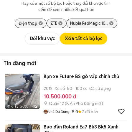
Hãy xóa một số bộ lọc hoặc thay đổi khu vực tìm 
kiếm để xem nhiều kết quả hơn
Điện thoại
ZTE
Nubia RedMagic 10...
Đổi khu vực
Xóa tất cả bộ lọc
Tin đăng mới
Bạn xe Future BS gò vấp chính chủ
2012
Xe số
50 - 100 cc
Đã sử dụng
10.500.000 đ
Quận 12
(
P. An Phú Đông
mới)
41 giây trước
4
5.0
7
đã bán
Nhà Dư Dùng
Bao đàn Roland Ea7 Bk3 Bk5 Xanh