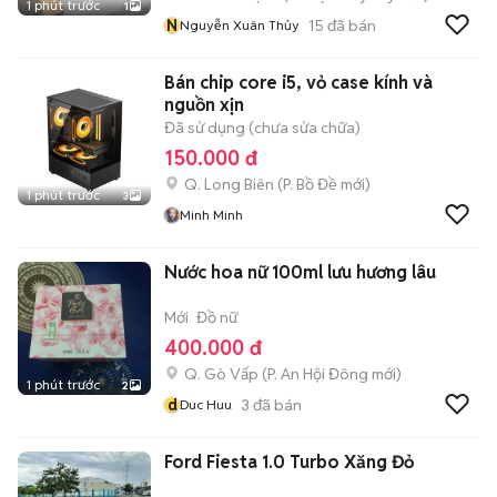
1 phút trước
1
N
15
đã bán
Nguyễn Xuân Thủy
Bán chip core i5, vỏ case kính và
nguồn xịn
Đã sử dụng (chưa sửa chữa)
150.000 đ
Q. Long Biên
(
P. Bồ Đề
mới)
1 phút trước
3
Minh Minh
Nước hoa nữ 100ml lưu hương lâu
Mới
Đồ nữ
400.000 đ
Q. Gò Vấp
(
P. An Hội Đông
mới)
1 phút trước
2
d
3
đã bán
Duc Huu
Ford Fiesta 1.0 Turbo Xăng Đỏ