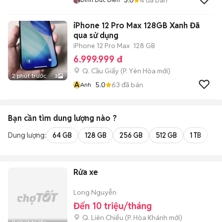
iPhone 12 Pro Max 128GB Xanh Đã
qua sử dụng
iPhone 12 Pro Max
128 GB
6.999.999 đ
Q. Cầu Giấy
(
P. Yên Hòa
mới)
2 phút trước
3
A
5.0
63
đã bán
Anh
Bạn cần tìm
dung lượng
nào ?
Dung lượng:
64 GB
128 GB
256 GB
512 GB
1 TB
2 
Rửa xe
Long Nguyễn
Đến 10 triệu/tháng
Q. Liên Chiểu
(
P. Hòa Khánh
mới)