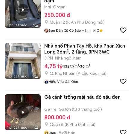
đậm
Mới
Organ
250.000 đ
Quận 12
(
P. An Phú Đông
mới)
1 phút trước
3
5.0
Bán Đàn Cũ Có Bảo Hành
Nhà phố Phan Tây Hồ, khu Phan Xích
Long 36m², 2 tầng, 3PN 3WC
3 PN
Nhà ngõ, hẻm
4,75 tỷ
132 tr/m²
36 m²
Q. Phú Nhuận
(
P. Cầu Kiệu
mới)
1 phút trước
11
Hiếu Villa Sài Gòn
Gà cảnh trống mái nâu đỏ nâu đen
Gà Tre
Gà lớn (từ 3 tháng tuổi)
800.000 đ
Quận 8
(
P. Phú Định
mới)
1 phút trước
1
g
8
đã bán
Giau