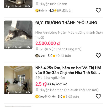
Huyện Bình Chánh
2 phút trước
20
t
4.0
89
đã bán
Thành
ĐỰC TRƯỞNG THÀNH PHỐI SUNG
Mèo Anh Lông Ngắn
Mèo trưởng thành (hơn
1 tuổi)
2.500.000 đ
2 phút trước
3
Quận 8
(
P. Chánh Hưng
mới)
5.0
40
đã bán
Zoey
Nhà 4.25x12m, hẻm xe hơi Võ Thị Hồi
vào 50mGần Chợ nhỏ Nhà Thờ Bùi
Môn
2 PN
Nhà ngõ, hẻm
2,5 tỷ
49 tr/m²
51 m²
Huyện Hóc Môn
(
Xã Xuân Thới Sơn
mới)
3 phút trước
8
5.0
5
đã bán
Quyết Chiến