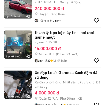
2017
12.345 km
Xăng
Tự động
240.000.000 đ
Huyện Trảng Bom
1 phút trước
17
Thắng Trảng Bom
thanh lý trọn bộ máy tính mới chơi
game mượt
Ryzen 7
16 GB
16.000.000 đ
Q. Tân Bình
(
P. Tân Sơn
mới)
2 phút trước
6
5.0
13
đã bán
Linh
Xe đạp Louis Garneau Xanh đậm đã
sử dụng
Xe đạp phổ thông
Nhật Bản
L (55.5 cm)
Đã
sử dụng
4.000.000 đ
2 phút trước
5
Quận 12
(
P. An Phú Đông
mới)
3.0
4
đã bán
Đinh Đức Điển