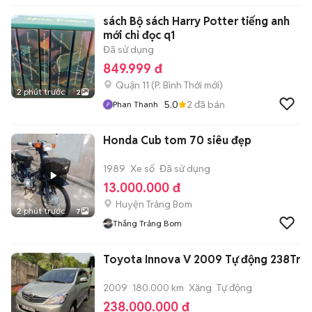
sách Bộ sách Harry Potter tiếng anh
mới chỉ đọc q1
Đã sử dụng
849.999 đ
Quận 11
(
P. Bình Thới
mới)
2 phút trước
2
5.0
2
đã bán
Phan Thanh
Honda Cub tom 70 siêu đẹp
1989
Xe số
Đã sử dụng
13.000.000 đ
Huyện Trảng Bom
2 phút trước
7
Thắng Trảng Bom
Toyota Innova V 2009 Tự động 238Tr
2009
180.000 km
Xăng
Tự động
238.000.000 đ