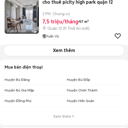
cho thuê picity high park quận 12
2 PN
Chung cư
7,5 triệu/tháng
57 m²
Quận 12
(
P. Thới An
mới)
3 phút trước
3
Tuấn Vũ
Xem thêm
Mua bán điện thoại
Huyện Bù Đăng
Huyện Bù Đốp
Huyện Bù Gia Mập
Huyện Chơn Thành
Huyện Đồng Phú
Huyện Hớn Quản
Xem thêm