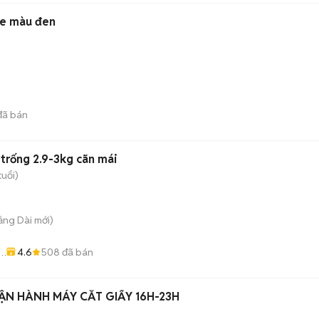
he màu đen
ã bán
trống 2.9-3kg cãn mái
tuổi)
rảng Dài
mới)
4.6
508
đã bán
e
VẬN HÀNH MÁY CẮT GIẤY 16H-23H