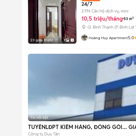
24/7
2 PN
Căn hộ dịch vụ, mini
10,5 triệu/tháng
53 m²
Q. Bình Thạnh
(
P. Bình Lợi
5.0
Hoàng Huy Apartment
23 giây trước
7
Tin nổi bật
TUYỂNLĐPT KIỂM HÀNG, ĐÓNG GÓI... G
Công ty Duy Tân