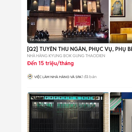
Tin nổi bật
[Q2] TUYỂN THU NGÂN, PHỤC VỤ, PHỤ B
NHÀ HÀNG KYUNG BOK GUNG THAODIEN
Đến 15 triệu/tháng
1
đã bán
VIỆC LÀM NHÀ HÀNG VÀ SPA