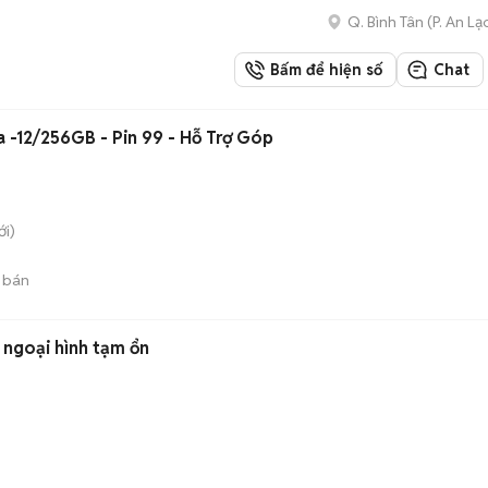
Q. Bình Tân
(
P. An Lạ
Bấm để hiện số
Chat
a -12/256GB - Pin 99 - Hỗ Trợ Góp
i)
 bán
ngoại hình tạm ổn