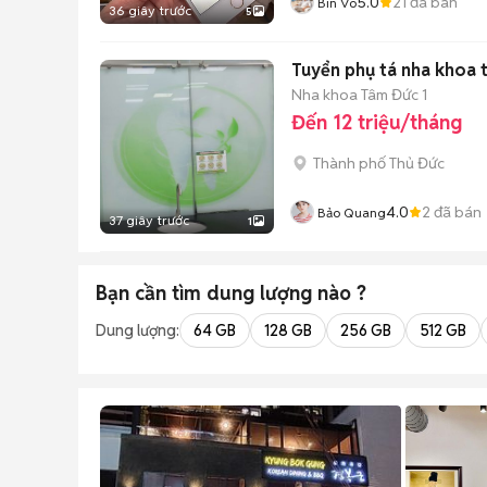
5.0
21
đã bán
Bin Võ
36 giây trước
5
Tuyển phụ tá nha khoa t
Nha khoa Tâm Đức 1
Đến 12 triệu/tháng
Thành phố Thủ Đức
4.0
2
đã bán
Bảo Quang
37 giây trước
1
Bạn cần tìm
dung lượng
nào ?
Dung lượng:
64 GB
128 GB
256 GB
512 GB