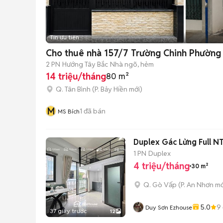
Tin ưu tiên
Cho thuê nhà 157/7 Trường Chinh Phường 
2 PN
Hướng Tây Bắc
Nhà ngõ, hẻm
14 triệu/tháng
80 m²
Q. Tân Bình
(
P. Bảy Hiền
mới)
M
1
đã bán
MS Bích
Duplex Gác Lửng Full NT
1 PN
Duplex
4 triệu/tháng
30 m²
Q. Gò Vấp
(
P. An Nhơn
mớ
5.0
9
Duy Sơn Ezhouse
37 giây trước
12