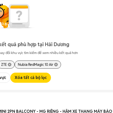
kết quả phù hợp tại Hải Dương
hay đổi khu vực tìm kiếm để xem nhiều kết quả hơn
ZTE
Nubia RedMagic 10 Air
 vực
Xóa tất cả bộ lọc
INI 2PN BALCONY - MG RIÊNG - HẦM XE THANG MÁY BẢO