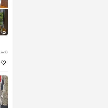
6
g
mới)