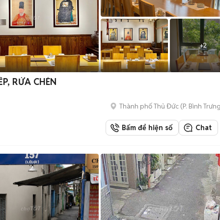
+
2
ẾP, RỬA CHÉN
Thành phố Thủ Đức
(
P. Bình Trưn
Bấm để hiện số
Chat