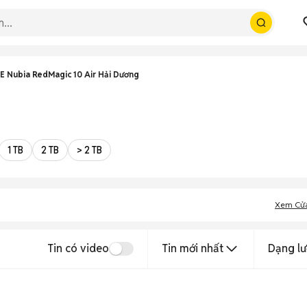
E Nubia RedMagic 10 Air Hải Dương
1 TB
2 TB
> 2 TB
Xem Cử
Tin có video
Tin mới nhất
Dạng lư