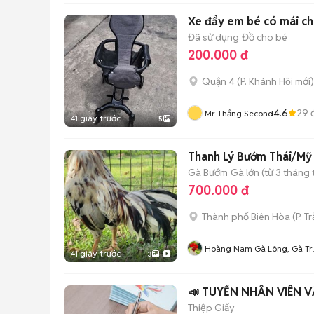
Xe đẩy em bé có mái c
Đã sử dụng
Đồ cho bé
200.000 đ
Quận 4
(
P. Khánh Hội
mới)
4.6
29
đ
Mr Thắng Second
41 giây trước
5
Thanh Lý Bướm Thái/Mỹ 
Gà Bướm
Gà lớn (từ 3 tháng 
700.000 đ
Thành phố Biên Hòa
(
P. T
Hoàng Nam Gà Lông, Gà Tr
41 giây trước
3
Mỹ Cubanos
📣 TUYỂN NHÂN VIÊN 
Thiệp Giấy