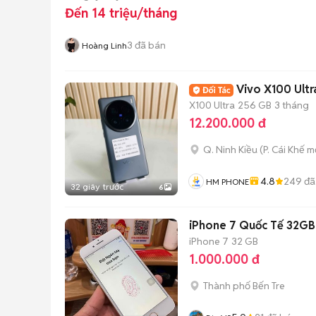
Đến 14 triệu/tháng
3
đã bán
Hoàng Linh
Vivo X100 Ultr
X100 Ultra
256 GB
3 tháng
12.200.000 đ
Q. Ninh Kiều
(
P. Cái Khế
mớ
4.8
249
đã
HM PHONE
32 giây trước
6
iPhone 7 Quốc Tế 32GB 
iPhone 7
32 GB
1.000.000 đ
Thành phố Bến Tre