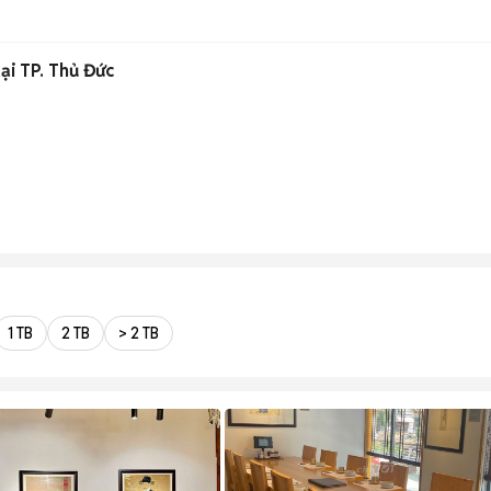
ại TP. Thủ Đức
1 TB
2 TB
> 2 TB