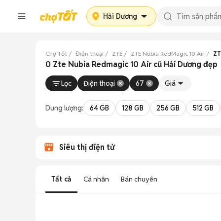
Hải Dương
Chợ Tốt
Điện thoại
ZTE
ZTE Nubia RedMagic 10 Air
ZT
0 Zte Nubia Redmagic 10 Air cũ Hải Dương đẹp
Lọc
Điện thoại
67
Giá
Dung lượng:
64 GB
128 GB
256 GB
512 GB
Siêu thị điện tử
Tất cả
Cá nhân
Bán chuyên